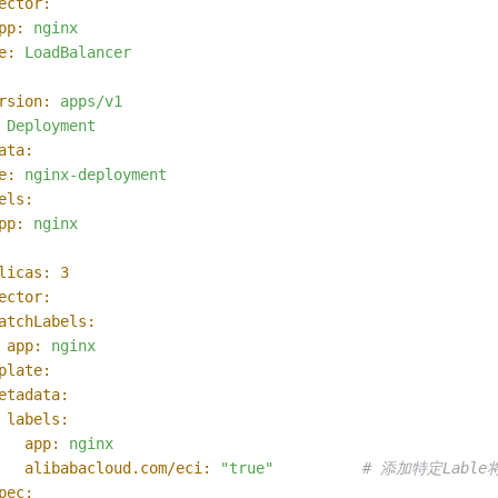
ector:
pp:
nginx
e:
LoadBalancer
rsion:
apps/v1
Deployment
ata:
e:
nginx-deployment
els:
pp:
nginx
licas:
3
ector:
atchLabels:
app:
nginx
plate:
etadata:
labels:
app:
nginx
alibabacloud.com/eci:
"true"
# 添加特定Lable
pec: