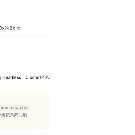
t.diy 一步搞定创意建站
构建大模型应用的安全防护体系
通过自然语言交互简化开发流程,全栈开发支持
通过阿里云安全产品对 AI 应用进行安全防护
D>
的
Zone。
为
Headless、ClusterIP
和
zone-enable:
解析记录同步到