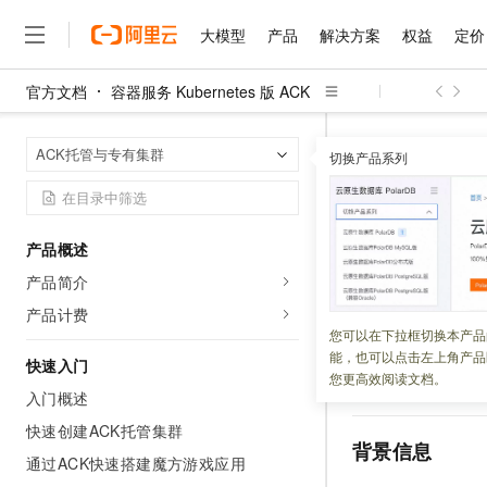
大模型
产品
解决方案
权益
定价
官方文档
容器服务 Kubernetes 版 ACK
大模型
产品
解决方案
权益
定价
云市场
伙伴
服务
了解阿里云
精选产品
精选解决方案
普惠上云
产品定价
精选商城
成为销售伙伴
售前咨询
为什么选择阿里云
千问AI平台
容器服务 Kuber
首页
ACK托管与专有集群
了解云产品的定价详情
切换产品系列
虚拟节点基于云解析Pr
大模型服务平台百炼
睿译宝，AI翻译排版一
普惠上云 官方力荐
分销伙伴
在线服务
网站建设
什么是云计算
大
大模型服务与应用平台
上传文档即自动完成翻译和
云服务器38元/年起，超
咨询伙伴
多端小程序
技术领先
虚拟节点基
云上成本管理
售后服务
千问大模型
GLM-5.2：长任务时代
官方推荐返现计划
大模型
大模型
精选产品
精选解决方案
Salesforce 国际版订阅
稳定可靠
产品概述
管理和优化成本
多元化、高性能、安全可靠
推荐新用户得奖励，单订单
销售伙伴合作计划
自助服务
产品简介
更新时间：
2026-05-22
友盟天域
安全合规
人工智能与机器学习
AI
文本生成
无影云电脑
Hermes Agent，打造
云工开物
无影生态合作计划
在线服务
产品计费
观测云
分析师报告
随时随地安全接入的云上超
自主进化，持久记忆，越用
高校专属算力普惠，学生认
计算
互联网应用开发
ACK
虚拟节点已支
您可以在下拉框切换本产品
Qwen3.8-Max
HOT
Salesforce On Alibaba C
工单服务
能，也可以点击左上角产品
LoadBalancer
类
智能体时代全能旗舰模型
Tuya 物联网平台阿里云
研究报告与白皮书
快速入门
云解析DNS
快速拥有专属 OpenClaw
Consulting Partner 合
大数据
容器
您更高效阅读文档。
Pod
绑定的
Servic
免费试用
短信专区
入门概述
蓝凌 OA
Qwen3.7-Plus
AI 大模型销售与服务生
现代化应用
存储
天池大赛
能看、能想、能动手的多模
快速创建ACK托管集群
云原生大数据计算服务 Max
解决方案免费试用 新老
电子合同
背景信息
面向分析的企业级SaaS模
最高领取价值200元试用
通过ACK快速搭建魔方游戏应用
安全
网络与CDN
AI 算法大赛
Qwen3-VL-Plus
畅捷通