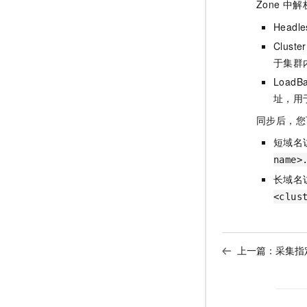
Zone
中解
Head
Clust
于集群
Load
址，用
同步后，您
短域名
name>
长域名
<clus
上一篇：
采集指定