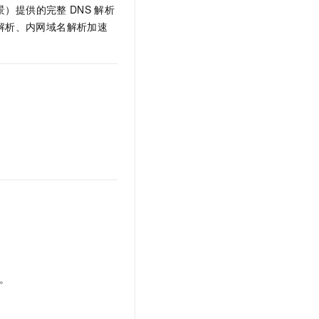
文戏情感细腻自然，动作戏激烈拳拳到肉，实现更强表演能力
支持中英文自由切换，具备更强的噪声鲁棒性
景）提供的完整
DNS
解析
云聚AI 严选权益
SSL 证书
解析、内网域名解析加速
，一键激活高效办公新体验
精选AI产品，从模型到应用全链提效
堡垒机
AI 用量加速计划
应用
防火墙
、识别商机，让客服更高效、服务更出色。
新老同享，达量后返
千问办公
主机安全
NEW
的智能体编程平台
一站式AI生产力平台
。
AI 应用及服务市场
伶鹊
企业级人与Agent协作平台，接入和调度多个数字员工
智能客服平台，对话机器人、对话分析、智能外呼
AI 应用
大模型服务平台百炼 - 全妙
大模型
应用创作平台
多模态内容创作工具，已接入 DeepSeek
自然语言处理
数据标注
机器学习
。
息提取
与 AI 智能体进行实时音视频通话
从文本、图片、视频中提取结构化的属性信息
构建支持视频理解的 AI 音视频实时通话应用