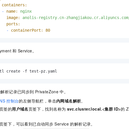
containers:
-
name:
nginx
image:
anolis-registry.cn-zhangjiakou.cr.aliyuncs.com
ports:
-
containerPort:
80
yment
和
Service。
tl create -f test-pz.yaml
的解析记录已同步到
PrivateZone
中。
NS
控制台
的左侧导航栏，单击
内网域名解析
。
页签的
用户域名
页签下，找到名称为
svc.cluster.local.<集群
ID>
的
页签下，可以看到已自动同步
Service
的解析记录。