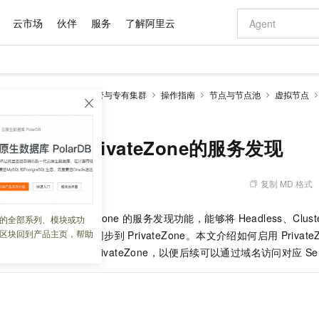
云市场
伙伴
服务
了解阿里云
AI 特惠
数据与 API
成为产品伙伴
企业增值服务
最佳实践
价格计算器
AI 场景体
基础软件
产品伙伴合
阿里云认证
市场活动
配置报价
大模型
netes 版 ACK
ACK托管与专有集群
操作指南
节点与节点池
虚拟节点
自助选配和估算价格
ivateZone的服务发现
步到位
域名与网站
智启 AI 普惠权益
产品生态集成认证中心
企业支持计划
云上春晚
Qwen Audio：打造专属 AI 语音助手
千问官方 MaaS 平台，为开发者和 Agent 而生，新用户赠送 1 亿 + tokens 额度
云服务器 EC
一句话生成原生
AI Coding
阿里云Maa
2026 阿里云
为企业打
数据集
Windows
大模型认证
模型
NEW
NEW
格式还原
值低价云产品抢先购
提供智能易用的域名与建站服务
至高享 1亿+免费 tokens，加速 Al 应用落地
Qwen-Audio-3.0-Realtime 端到端实时语音角色扮演
安全可靠、弹
输入一句话想法,
智能编程，一键
产品生态伙伴
专家技术服务
云上奥运之旅
弹性计算合作
阿里云中企出
手机三要素
宝塔 Linux
全部认证
于云解析PrivateZone的服务发现
价格优势
开源旗舰模型
对象存储 OSS
即刻拥有 DeepSeek-V4-Pro
阿里云 OPC 创新助力计划
云数据库 RD
一键部署幻兽
AI 电商营销
产品生态伙伴工作台
企业增值服务台
云栖战略参考
云存储合作计
云栖大会
身份实名认证
CentOS
训练营
推动算力普惠，释放技术红利
的大模型服务
最高返9万
真正可用的 1M 上下文,一次完成代码全链路开发
轻松解锁专属 DeepSeek-V4-Pro
至高百万元 Token 补贴，加速一人公司成长
稳定、安全、高性价比、高性能的云存储服务
一键购买专属
从图文生成到
复制 MD 格式
 07:35:57
云上的中国
数据库合作计
活动全景
短信
Docker
图片和
自进化智能体
人工智能平台 PAI
5 分钟轻松部署专属 QwenPaw
Token Plan 模型订阅计划
Qoder
高效搭建 AI
AI 广告创作
企业成长
大模型
NEW
HOT
信息公告
看见新力量
云网络合作计
OCR 文字识别
JAVA
级电脑
越聪明
证享300元代金券
一站式AI开发、训练和推理服务
Qwen3.8-Max 首发尝鲜，限时加量 10 倍，夜间低至2折
从聊天伙伴进化为能主动干活的本地数字员工
面向真实软件
图文、视频一
持基于云解析
PrivateZone
的服务发现功能，能够将
Headless、Clust
的全部系列、模块或功
Kimi-K3
HappyHors
NEW
魔搭 Mode
loud
服务实践
官网公告
区块回到产品主页，帮助
型
Service
的解析记录同步到
PrivateZone。本文介绍如何启用
Priva
Kimi 最新旗舰模型，长程编程与推理利器
让文字生成流
金融模力时刻
Salesforce O
版
发票查验
全能环境
Qoder CN
Claude Code + GStack 打造工程团队
千问办公，限时限量积分加倍
云原生数据库 P
低代码高效构
AI 建站
NEW
作计划
e
的解析记录同步到
PrivateZone，以便后续可以通过域名访问对应
计划
Se
创新中心
魔搭 ModelSc
健康状态
让AI从“聊天伙伴”进化为能干活的“数字员工”
覆盖公网/内网、递归/权威、移动APP等全场景解析服务
安装技能 GStack，拥有专属 AI 工程团队
你的AI工作搭子，覆盖日常办公高频场景
基于千问大模型等，支持代码智能生成、研发智能问答
0 代码专业建
客户案例
天气预报查询
操作系统
Deepseek-v4-pro
HappyHors
态合作计划
态智能体模型
旗舰 MoE 大模型，百万上下文与顶尖推理能力
图生视频，流
Compute
同享
容器服务 Kubernetes 版 ACK
万小智 AI 建站低至 15元/月
云防火墙
AI 短剧/漫剧
快递物流查询
WordPress
成为服务伙
高校合作
式云数据仓库
点，立即开启云上创新
提供一站式管理容器应用的 K8s 服务
送.CN域名，送备案服务码
云原生的云上
AI助力短剧
GLM-5.2
Wan2.7-T
Ubuntu