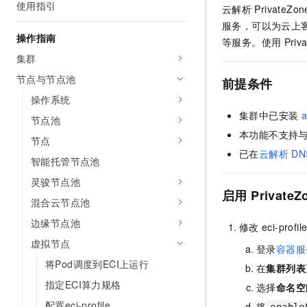
使用指引
云解析
PrivateZo
AI 产品 免费试用
网络
安全
云开发大赛
Tableau 订阅
服务，可以为云上
1亿+ 大模型 tokens 和 
操作指南
可观测
入门学习赛
等服务。使用
Priv
中间件
AI空中课堂在线直播课
140+云产品 免费试用
集群
大模型服务
上云与迁云
产品新客免费试用，最长1
数据库
节点与节点池
前提条件
生态解决方案
千问AI平台-Token Plan
企业出海
大模型ACA认证体验
操作系统
大数据计算
助力企业全员 AI 认知与能
行业生态解决方案
集群中已安装
a
节点池
政企业务
媒体服务
千问AI平台-模型体验
本功能不支持
开发者生态解决方案
节点
在线体验全尺寸、多种模态
已在
云解析
DN
企业服务与云通信
智能托管节点池
AI 开发和 AI 应用解决
Happy 系列大模型
灵骏节点池
域名与网站
启用
PrivateZ
混合云节点池
终端用户计算
边缘节点池
修改
eci-profil
Serverless
大模型解决方案
虚拟节点
登录
容器服
将Pod调度到ECI上运行
开发工具
在
集群列表
快速部署 Dify，高效搭建 
指定ECI算力规格
选择
命名空
迁移与运维管理
配置eci-profile
将