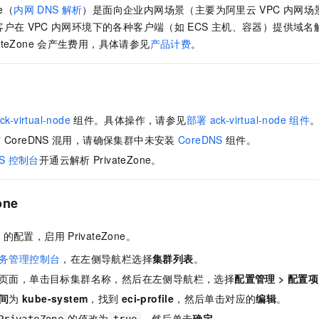
服务生态伙伴
视觉 Coding、空间感知、多模态思考等全面升级
1M上下文，专为长程任务能力而生
云工开物
企业应用
ne（
内网
DNS
解析
）是面向企业内网场景（主要为阿里云
VPC
内网场
Night Plan 支持 Qwen 3.8-Max
AI 办公
NEW
Red Hat
客户在
VPC
内网环境下的各种客户端（如
ECS
主机、容器）提供域名
30+ 款产品免费体验
夜间 5 折，Qwen/Meoo/TokenPlan 客户专享
AI智能应用
科研合作
ERP
ateZone
会产生费用，具体请参见
产品计费
。
堂（旗舰版）
SUSE
智能客服
AI 应用构建
大模型原生
CRM
2个月
自动承接线索
建站小程序
Qoder
大模型服务平台百炼-应用模版
OA 办公系统
HOT
NEW
面向真实软件
个人版上线、团队版降价；千问3.8-Max首发发尝鲜
丰富多元化的应用模版和解决方案
力提升
财税管理
模板建站
ck-virtual-node
组件。具体操作，请参见
部署
ack-virtual-node
组件
万有无界
大模型服务平台百炼-智能体
与
CoreDNS
混用，请确保集群中未安装
CoreDNS
组件。
400电话
定制建站
的模型效果
灵活可视化地构建企业级 Agent
S
控制台
开通云解析
PrivateZone。
方案
广告营销
模板小程序
秒悟
人工智能平台 PAI
定制小程序
云端极速 AI 
新一代 AI 视频生成模型，深度适配广告营销等场景
AI Native 的算法工程平台，一站式完成建模、训练、推理服务部署
one
APP 开发
e
的配置，启用
PrivateZone。
建站系统
务管理控制台
，在左侧导航栏选择
集群列表
。
页面，单击目标集群名称，然后在左侧导航栏，选择
配置管理
>
配置项
AI 应用
10分钟微调：让0.6B模型媲美235B模型
多模态数据信
间
为
kube-system
，找到
eci-profile
，然后单击对应的
编辑
。
依托云原生高可用架构,实现Dify私有化部署
用1%尺寸在特定领域达到大模型90%以上效果
的值改为
，然后单击
确定
。