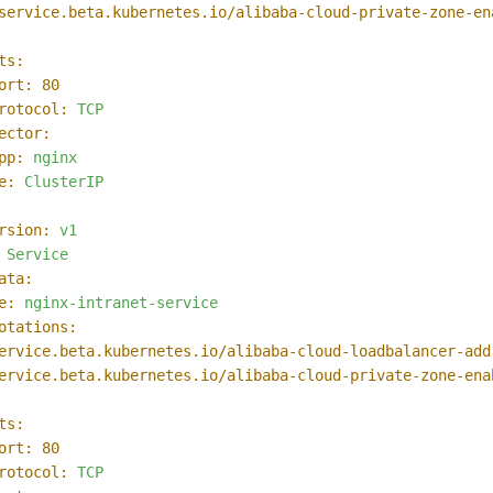
service.beta.kubernetes.io/alibaba-cloud-private-zone-en
ts:
ort:
80
rotocol:
TCP
ector:
pp:
nginx
e:
ClusterIP
rsion:
v1
Service
ata:
e:
nginx-intranet-service
otations:
ervice.beta.kubernetes.io/alibaba-cloud-loadbalancer-add
ervice.beta.kubernetes.io/alibaba-cloud-private-zone-ena
ts:
ort:
80
rotocol:
TCP