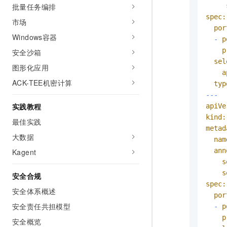
批量任务编排
spec:
市场
por
Windows容器
-
p
p
安全沙箱
sel
图形化应用
a
ACK-TEE机密计算
typ
---
实践教程
apiVe
kind:
最佳实践
metad
大数据
nam
ann
Kagent
s
s
安全合规
spec:
安全体系概述
por
安全责任共担模型
-
p
p
安全概览