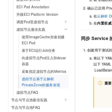
enable
10 分钟在聊天系统中增加
专有云
ECI Pod Annotation
确认已启用
Pr
升级ECI Platform Version
在
云解析
D
调度Pod至虚拟节点
在
内置权威
虚拟节点最佳实践
使用ImageCache加速创建
同步
Service
ECI Pod
创建用于测试
基于ECI运行Job任务
向虚拟节点Pod注入Sidecar
将以下
YA
容器
以下
YAML
LoadBala
采集指定虚拟节点的Metrics
虚拟节点基于云解析
重要
PrivateZone的服务发现
虚拟节点FAQ
节点与节点池最佳实践
节点与节点池FAQ