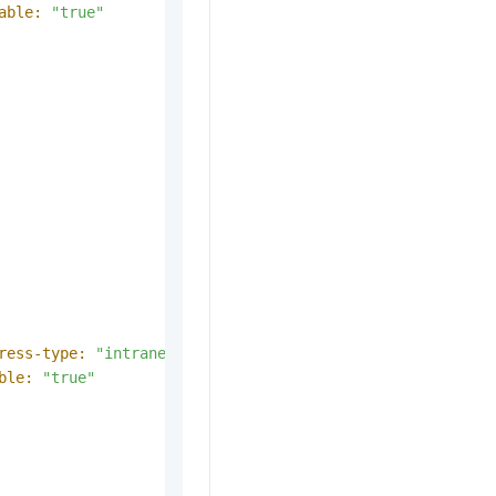
able:
"true"
ress-type:
"intranet"
ble:
"true"