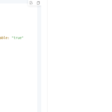
able:
"true"