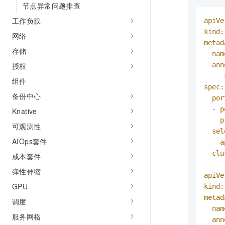
节点异常问题排查
工作负载
apiVe
kind:
网络
metad
存储
nam
ann
授权
组件
spec:
备份中心
por
-
p
Knative
p
可观测性
sel
AIOps套件
a
clu
成本套件
---
弹性伸缩
apiVe
GPU
kind:
metad
调度
nam
服务网格
ann