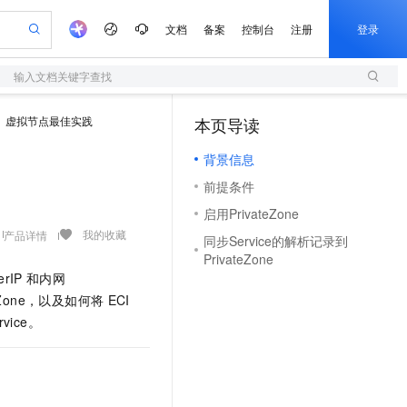
文档
备案
控制台
注册
登录
输入文档关键字查找
验
作计划
器
AI 活动
专业服务
服务伙伴合作计划
开发者社区
加入我们
服务平台百炼
阿里云 OPC 创新助力计划
虚拟节点最佳实践
本页导读
（1）
一站式生成采购清单，支持单品或批量购买
S
可编辑精美 PPT 文稿
S产品伙伴计划（繁花）
峰会
造的大模型服务与应用开发平台
轻量应用服务器
Agency Agents：拥有专属领域专家
AI 生产力先锋
Al MaaS 服务伙伴赋能合作
域名
博文
Careers
至高可申请百万元
背景信息
性可伸缩的云计算服务
 轻松生成专业的 PPT
开启高性价比 AI 编程新体验
先锋实践拓展 AI 生产力的边界
快速构建应用程序和网站，即刻迈出上云第一步
多领域专家智能体,一键组建 AI 虚拟交付团队
Token 补贴，五大权
计划
海大会
伙伴信用分合作计划
商标
问答
社会招聘
前提条件
益加速 OPC 成功
S
帕鲁游戏服务器
数字证书管理服务（原SSL证书）
HappyHorse 打造一站式影视创作平台
飞天发布时刻
HOT
划
备案
电子书
校园招聘
启用PrivateZone
联机服务器，轻松开启游戏
视频创作，一键激活电商全链路生产力
全托管，含MySQL、PostgreSQL、SQL Server、MariaDB多引擎
实现全站HTTPS，呈现可信的WEB访问
所见，即是所愿
可视化编排打通从文字构思到成片全链路闭环
更多支持
我的收藏
产品详情
划
公司注册
镜像站
同步Service的解析记录到
视频生成
语音识别与合成
 智能体与工作流应用
短信服务
漫剧工坊：一站式动画创作平台
AI 实训营
PrivateZone
合作伙伴培训与认证
划
上云迁移
的智能体编程平台
站生成，高效打造优质广告素材
通过阿里云百炼高效搭建AI应用,助力高效开发
快速生产连贯的高质量长漫剧
从基础到进阶，Agent 创客手把手教你
国内短信简单易用，安全可靠，秒级触达，全球覆盖200+国家和地区。
erIP
和内网
e-1.1-T2V
Qwen3-TTS-Flash
lScope
我要反馈
查询合作伙伴
teZone，以及如何将
ECI
畅细腻的高质量视频
离线语音合成大模型，多语言方言自适应，低延迟高稳定
n Alibaba Cloud ISV 合作
代维服务
olarDB
建企业门户网站
大数据开发治理平台 DataWorks
10 分钟搭建微信、支付宝小程序
rvice。
创新加速
ope
登录合作伙伴管理后台
我要建议
站，无忧落地极速上线
以可视化方式快速构建移动和 PC 门户网站
100%兼容MySQL、PostgreSQL，兼容Oracle，支持集中和分布式
高效部署网站，快速应用到小程序
Data Agent 驱动的一站式 Data+AI 开发治理平台
e-1.1-I2V
Cosyvoice-V3-Flash
安全
畅自然，细节丰富
高表现力语音合成大模型，语音克隆听感自然
我要投诉
上云场景组合购
伴
边界网络安全防护产品
漫剧创作，剧本、分镜、视频高效生成
覆盖90%+业务场景，专享组合折扣价
2V
VPN
Fun-ASR