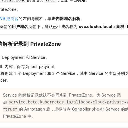
PrivateZone
true
一个 AI 助手
即刻拥有 DeepSeek-R1 满血版
超强辅助，Bol
ivateZone。
在企业官网、通讯软件中为客户提供 AI 客服
多种方案随心选，轻松解锁专属 DeepSeek
NS
控制台
的左侧导航栏，单击
内网域名解析
。
页签的
用户域名
页签下，确认已生成名称为
svc.cluster.local.<集群
I
的解析记录到
PrivateZone
的
Deployment
和
Service。
ML
内容，保存为
test-pz.yaml。
将创建
1
个
Deployment
和
3
个
Service，其中
Service
的类型分别
ncer。
Service
的解析记录默认不会同步到
PrivateZone。为
Service
添
加
service.beta.kubernetes.io/alibaba-cloud-private-
的
Annotation
后，虚拟节点
Controller
才会把
Service
的
"true"
PrivateZone
中。