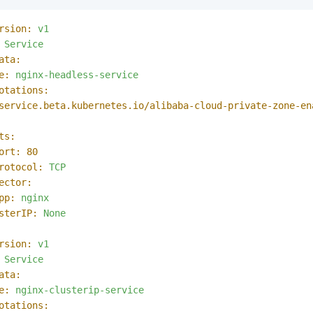
rsion:
v1
Service
ata:
e:
nginx-headless-service
otations:
service.beta.kubernetes.io/alibaba-cloud-private-zone-en
ts:
ort:
80
rotocol:
TCP
ector:
pp:
nginx
sterIP:
None
rsion:
v1
Service
ata:
e:
nginx-clusterip-service
otations: