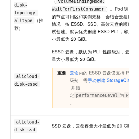
（
volumeBindingMode:
disk-
）。Pod
调度到
WaitForFirstConsumer
topology-
的节点可用区和实例规格，会结合云盘库存
（推
alltype
情况，按
ESSD、SSD、高效云盘的顺序尝
荐）
试创建。默认优先创建
ESSD PL1，容量大
小最低为
20 GiB。
ESSD
云盘，默认为
PL1
性能级别，云盘容
量大小最低为
20 GiB。
重要
云盒
内的
ESSD
云盘仅支持
PL0
alicloud-
级别，需
手动创建
StorageClass
disk-essd
并指
定
为
performanceLevel
PL0
。
alicloud-
SSD
云盘，云盘容量大小最低为
20 GiB。
disk-ssd