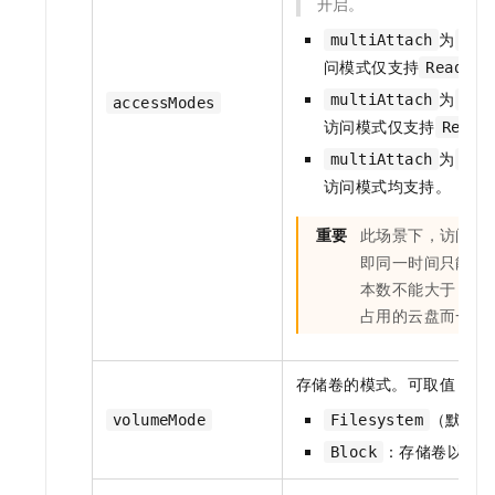
开启。
为
multiAttach
fal
问模式仅支持
ReadWri
为
multiAttach
tru
accessModes
访问模式仅支持
ReadW
为
multiAttach
tru
访问模式均支持。
重要
此场景下，访问模
即同一时间只能被
本数不能大于
1。
占用的云盘而一直
存储卷的模式。可取值：
（默认）
volumeMode
Filesystem
：存储卷以未格
Block