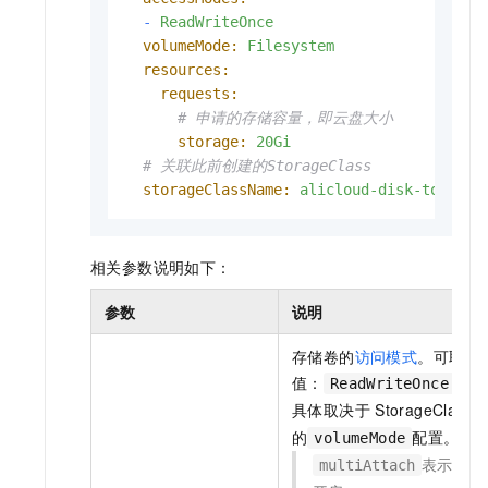
-
ReadWriteOnce
volumeMode:
Filesystem
resources:
requests:
# 申请的存储容量，即云盘大小
storage:
20Gi
# 关联此前创建的StorageClass
storageClassName:
alicloud-disk-topolog
相关参数说明如下：
参数
说明
存储卷的
访问模式
。可取
值：
、
ReadWriteOnce
R
具体取决于
StorageClass
的
配置。
volumeMode
表示是否
multiAttach