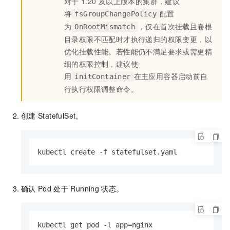
对于
1.20
及以上版本的集群，建议
将
配置
fsGroupChangePolicy
为
，仅在首次挂载且卷根
OnRootMismatch
目录权限不匹配时才执行递归的权限变更，以
优化挂载性能。若性能仍不满足要求或需更精
细的权限控制，建议使
用
在主应用容器启动前自
initContainer
行执行权限调整命令。
创建
StatefulSet。
kubectl create -f statefulset.yaml
确认
Pod
处于
Running
状态。
kubectl get pod -l app=nginx