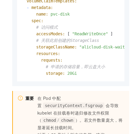
volumeClaimTemplates:
-
metadata:
name:
pvc-disk
spec:
# 访问模式
accessModes:
 [ 
"ReadWriteOnce"
 ]

# 关联此前创建的StorageClass
storageClassName:
"alicloud-disk-wait-fo
resources:
requests:
# 申请的存储容量，即云盘大小
storage:
20Gi
重要
在 Pod 中配
置
会导致
securityContext.fsgroup
kubelet
在挂载卷时递归修改文件权限
（
/
）。若文件数量庞大，将
chmod
chown
显著延长挂载时间。