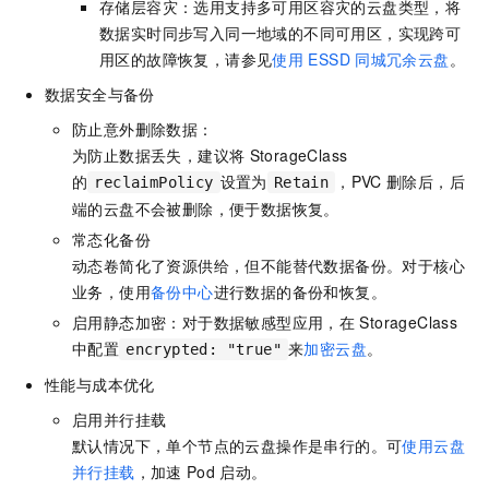
存储层容灾：选用支持多可用区容灾的云盘类型，将
数据实时同步写入同一地域的不同可用区，实现跨可
用区的故障恢复，请参见
使用
ESSD
同城冗余云盘
。
数据安全与备份
防止意外删除数据：
为防止数据丢失，建议将
StorageClass
的
设置为
，PVC
删除后，后
reclaimPolicy
Retain
端的云盘不会被删除，便于数据恢复。
常态化备份
动态卷简化了资源供给，但不能替代数据备份。对于核心
业务，使用
备份中心
进行数据的备份和恢复。
启用静态加密：对于数据敏感型应用，在
StorageClass
中配置
来
加密云盘
。
encrypted: "true"
性能与成本优化
启用并行挂载
默认情况下，单个节点的云盘操作是串行的。可
使用云盘
并行挂载
，加速
Pod
启动。