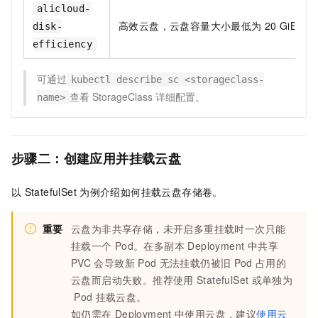
alicloud-
高效云盘，云盘容量大小最低为
20 GiB。
disk-
efficiency
可通过
kubectl describe sc <storageclass-
查看
StorageClass
详细配置。
name>
步骤二：创建应用并挂载云盘
以
StatefulSet
为例介绍如何挂载云盘存储卷。
重要
云盘为非共享存储，未开启多重挂载时一次只能
挂载一个
Pod。在多副本 Deployment 中共享
PVC
会导致新
Pod
无法挂载仍被旧
Pod
占用的
云盘而启动失败。推荐使用
StatefulSet
或单独为
Pod
挂载云盘。
如仍需在
Deployment
中使用云盘，建议
使用云