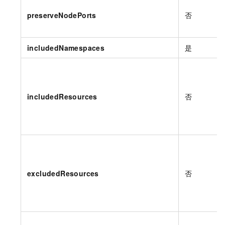
preserveNodePorts
否
includedNamespaces
是
includedResources
否
excludedResources
否