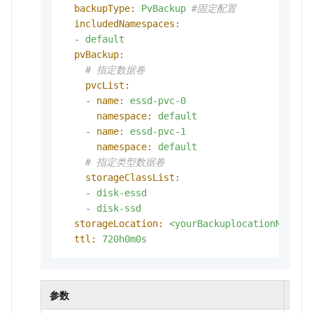
backupType:
PvBackup
#固定配置
includedNamespaces:
-
default
pvBackup:
# 指定数据卷
pvcList:
-
name:
essd-pvc-0
namespace:
default
-
name:
essd-pvc-1
namespace:
default
# 指定类型数据卷
storageClassList:
-
disk-essd
-
disk-ssd
storageLocation:
<yourBackuplocationName>
ttl:
720h0m0s
参数
是否