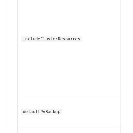
否
includeClusterResources
defaultPvBackup