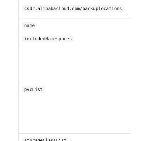
是
csdr.alibabacloud.com/backuplocations
是
name
是
includedNamespaces
否
pvcList
否
storageClassList