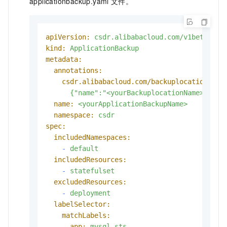
applicationbackup.yaml
文件。
apiVersion:
csdr.alibabacloud.com/v1beta1
kind:
ApplicationBackup
metadata:
annotations:
csdr.alibabacloud.com/backuplocations:
>-
name:
<yourApplicationBackupName>
namespace:
csdr
spec:
includedNamespaces:
-
default
includedResources:
-
statefulset
excludedResources:
-
deployment
labelSelector:
matchLabels:
app:
mysql-sts