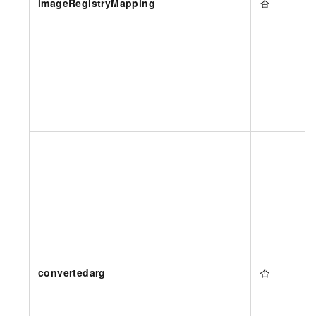
imageRegistryMapping
否
convertedarg
否