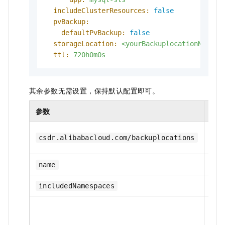
includeClusterResources:
false
pvBackup:
defaultPvBackup:
false
storageLocation:
<yourBackuplocationName>
ttl:
720h0m0s
其余参数无需设置，保持默认配置即可。
参数
是否
是
csdr.alibabacloud.com/backuplocations
是
name
是
includedNamespaces