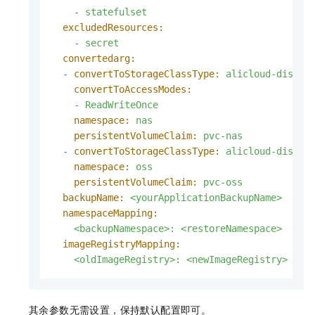
-
statefulset
excludedResources:
-
secret
convertedarg:
-
convertToStorageClassType:
alicloud-disk-t
convertToAccessModes:
-
ReadWriteOnce
namespace:
nas
persistentVolumeClaim:
pvc-nas
-
convertToStorageClassType:
alicloud-disk-t
namespace:
oss
persistentVolumeClaim:
pvc-oss
backupName:
<yourApplicationBackupName>
namespaceMapping:
<backupNamespace>:
<restoreNamespace>
imageRegistryMapping:
<oldImageRegistry>:
<newImageRegistry>
其余参数无需设置，保持默认配置即可。