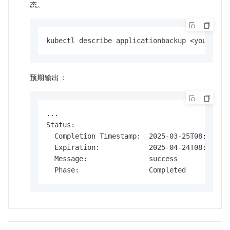
态。
kubectl describe applicationbackup <yourAppl
预期输出：
...

Status:

  Completion Timestamp:  2025-03-25T08:20:24Z
  Expiration:            2025-04-24T08:18:03Z
  Message:               success

  Phase:                 Completed