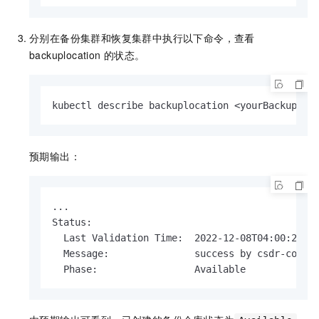
分别在备份集群和恢复集群中执行以下命令，查看
backuplocation
的状态。
kubectl describe backuplocation <yourBackuploc
预期输出：
...

Status:

  Last Validation Time:  2022-12-08T04:00:22Z

  Message:               success by csdr-contro
  Phase:                 Available