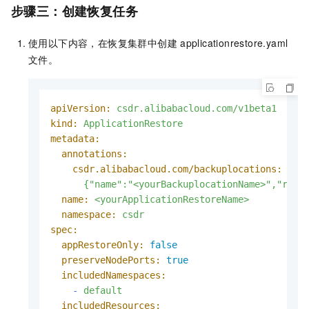
步骤三：创建恢复任务
使用以下内容，在恢复集群中创建
applicationrestore.yaml
文件。
apiVersion:
csdr.alibabacloud.com/v1beta1
kind:
ApplicationRestore
metadata:
annotations:
csdr.alibabacloud.com/backuplocations:
>-

name:
<yourApplicationRestoreName>
namespace:
csdr
spec:
appRestoreOnly:
false
preserveNodePorts:
true
includedNamespaces:
-
default
includedResources: