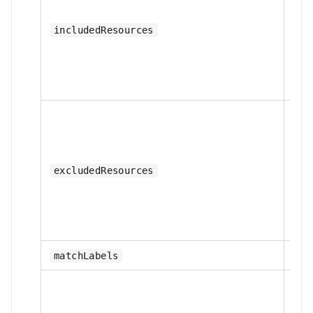
否
includedResources
否
excludedResources
否
matchLabels