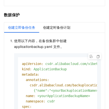
数据保护
创建立即备份任务
创建定时备份计划
使用以下内容，在备份集群中创建
applicationbackup.yaml
文件。
apiVersion:
csdr.alibabacloud.com/v1beta1
kind:
ApplicationBackup
metadata:
annotations:
csdr.alibabacloud.com/backuplocations:
>-
name:
<yourApplicationBackupName>
namespace:
csdr
spec: