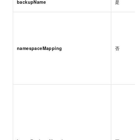
backupName
是
namespaceMapping
否