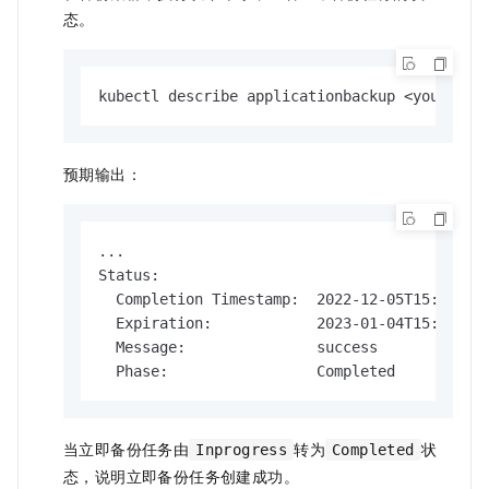
态。
kubectl describe applicationbackup <yourAppl
预期输出：
...

Status:

  Completion Timestamp:  2022-12-05T15:02:35Z
  Expiration:            2023-01-04T15:02:25Z
  Message:               success

  Phase:                 Completed
当立即备份任务由
转为
状
Inprogress
Completed
态，说明立即备份任务创建成功。