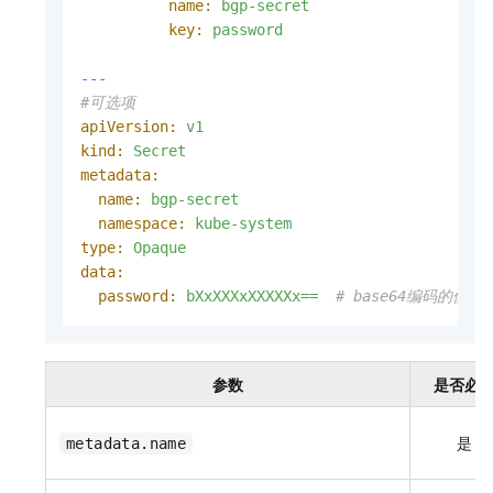
name:
bgp-secret
key:
password
---
#可选项
apiVersion:
v1
kind:
Secret
metadata:
name:
bgp-secret
namespace:
kube-system
type:
Opaque
data:
password:
bXxXXXxXXXXXx==
# base64编码的值。
参数
是否必
是
metadata.name