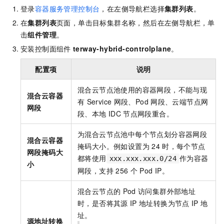
登录
容器服务管理控制台
，在左侧导航栏选择
集群列表
。
在
集群列表
页面，单击目标集群名称，然后在左侧导航栏，单
击
组件管理
。
安装控制面组件
terway-hybrid-controlplane
。
配置项
说明
混合云节点池使用的容器网段，不能与现
混合云容器
有
Service
网段、Pod
网段、云端节点网
网段
段、本地
IDC
节点网段重合。
为混合云节点池中每个节点划分容器网段
混合云容器
掩码大小。例如设置为
24
时，每个节点
网段掩码大
都将使用
作为容器
xxx.xxx.xxx.0/24
小
网段，支持
256
个
Pod IP。
混合云节点的
Pod
访问集群外部地址
时，是否将其源
IP
地址转换为节点
IP
地
址。
源地址转换