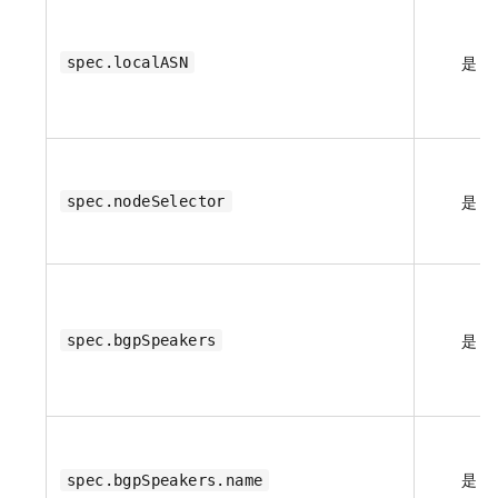
是
spec.localASN
是
spec.nodeSelector
是
spec.bgpSpeakers
是
spec.bgpSpeakers.name