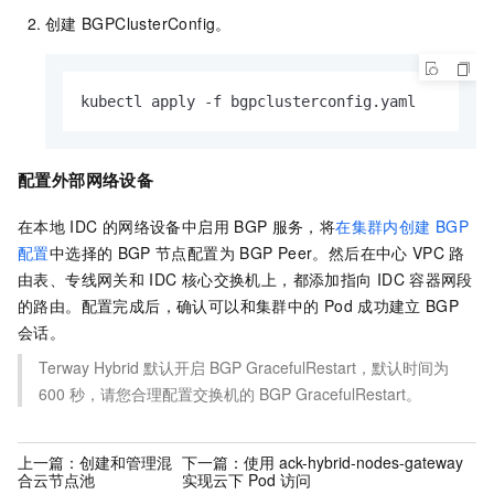
创建
BGPClusterConfig。
kubectl apply -f bgpclusterconfig.yaml
配置外部网络设备
在本地
IDC
的网络设备中启用
BGP
服务，将
在集群内创建
BGP
配置
中选择的
BGP
节点配置为
BGP Peer。然后在中心
VPC
路
由表、专线网关和
IDC
核心交换机上，都添加指向
IDC
容器网段
的路由。配置完成后，确认可以和集群中的
Pod
成功建立
BGP
会话。
Terway Hybrid
默认开启
BGP GracefulRestart，默认时间为
600
秒，请您合理配置交换机的
BGP GracefulRestart。
上一篇：
创建和管理混
下一篇：
使用 ack-hybrid-nodes-gateway
合云节点池
实现云下 Pod 访问