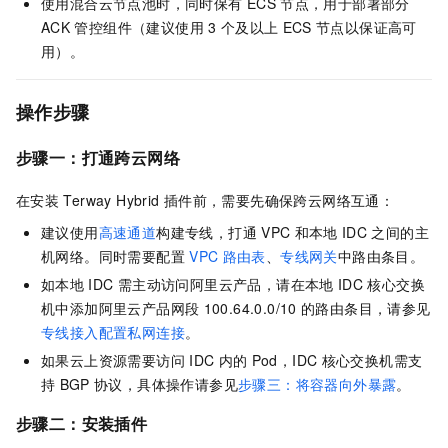
使用混合云节点池时，同时保有
ECS
节点，用于部署部分
ACK
管控组件（建议使用
3
个及以上
ECS
节点以保证高可
用）。
操作步骤
步骤一：打通跨云网络
在安装
Terway Hybrid
插件前，需要先确保跨云网络互通：
建议使用
高速通道
构建专线，打通
VPC
和本地
IDC
之间的主
机网络。同时需要配置
VPC
路由表
、
专线网关
中路由条目。
如本地
IDC
需主动访问阿里云产品，请在本地
IDC
核心交换
机中添加阿里云产品网段
100.64.0.0/10
的路由条目，请参见
专线接入配置私网连接
。
如果云上资源需要访问
IDC
内的
Pod，IDC
核心交换机需支
持
BGP
协议，具体操作请参见
步骤三：将容器向外暴露
。
步骤二：安装插件