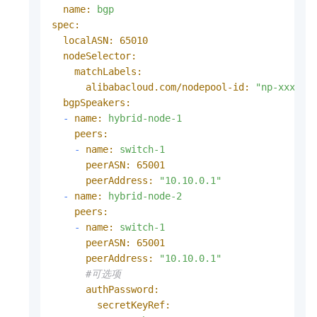
name:
bgp
spec:
localASN:
65010
nodeSelector:
matchLabels:
alibabacloud.com/nodepool-id:
"np-xxx"
bgpSpeakers:
-
name:
hybrid-node-1
peers:
-
name:
switch-1
peerASN:
65001
peerAddress:
"10.10.0.1"
-
name:
hybrid-node-2
peers:
-
name:
switch-1
peerASN:
65001
peerAddress:
"10.10.0.1"
#可选项
authPassword:
secretKeyRef: