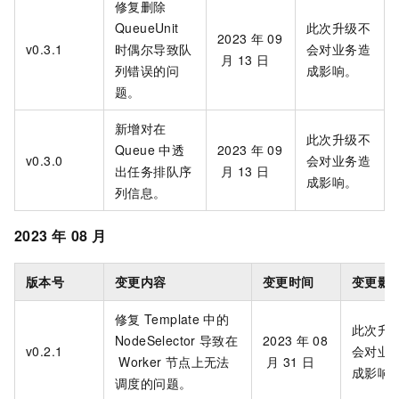
修复删除
QueueUnit
此次升级不
2023
年
09
v0.3.1
时偶尔导致队
会对业务造
月
13
日
列错误的问
成影响。
题。
新增对在
此次升级不
Queue
中透
2023
年
09
v0.3.0
会对业务造
出任务排队序
月
13
日
成影响。
列信息。
2023
年
08
月
版本号
变更内容
变更时间
变更影
修复
Template
中的
此次升
NodeSelector
导致在
2023
年
08
v0.2.1
会对业
Worker
节点上无法
月
31
日
成影响
调度的问题。