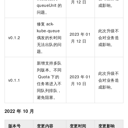
月
12
日
queueUnit
的
成影响。
问题。
修复
ack-
kube-queue
此次升级不
2023
年
01
v0.1.2
偶发的长时间
会对业务造
月
12
日
无法出队的问
成影响。
题。
新增支持多队
列版本。不同
此次升级不
Quota
下的
2023
年
01
v0.1.1
会对业务造
任务将进入不
月
10
日
成影响。
同队列排队，
避免阻塞。
2022
年
10
月
版本号
变更内容
变更时间
变更影响