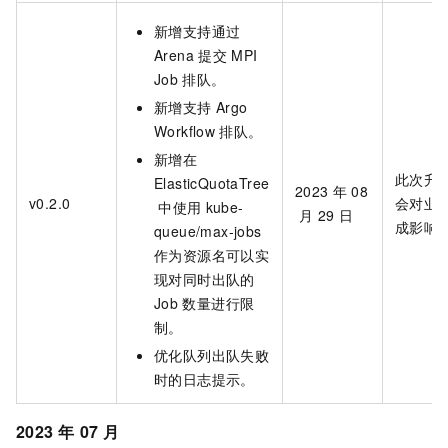
新增支持通过
Arena
提交
MPI
Job
排队。
新增支持
Argo
Workflow
排队。
新增在
此次升
ElasticQuotaTree
2023
年
08
v0.2.0
会对业
中使用
kube-
月
29
日
成影响
queue/max-jobs
作为资源名可以实
现对同时出队的
Job
数量进行限
制。
优化队列出队失败
时的日志提示。
2023
年
07
月