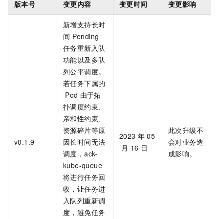
版本号
变更内容
变更时间
变更影响
新增支持长时
间
Pending
任务重新入队
功能以及多队
列公平调度。
若任务下属的
Pod
由于拓
扑调度约束、
亲和性约束、
资源碎片等原
此次升级不
2023
年
05
v0.1.9
因长时间无法
会对业务造
月
16
日
调度，ack-
成影响。
kube-queue
将进行任务回
收，让任务进
入队列重新调
度，避免任务