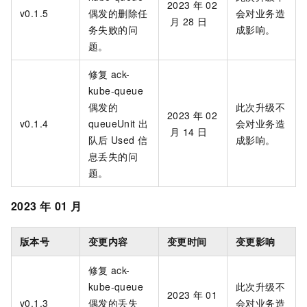
2023
年
02
v0.1.5
偶发的删除任
会对业务造
月
28
日
务失败的问
成影响。
题。
修复
ack-
kube-queue
偶发的
此次升级不
2023
年
02
v0.1.4
queueUnit
出
会对业务造
月
14
日
队后
Used
信
成影响。
息丢失的问
题。
2023
年
01
月
版本号
变更内容
变更时间
变更影响
修复
ack-
kube-queue
此次升级不
2023
年
01
v0.1.3
偶发的丢失
会对业务造