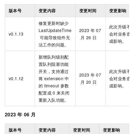
版本号
变更内容
变更时间
变更影响
修复更新时缺少
此次升级不
LastUpdateTime
2023
年
07
v0.1.13
会对业务造
可能导致组件无
月
26
日
成影响。
法工作的问题。
新增队列级别配
置队列阻塞功能
开关，支持通过
此次升级不
2023
年
07
v0.1.12
将
extension
中
会对业务造
月
20
日
的
timeout
参数
成影响。
配置成
0
来关闭
重新入队功能。
2023
年
06
月
版本号
变更内容
变更时间
变更影响