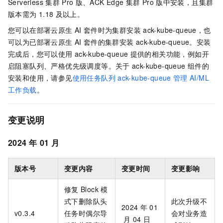
Serverless
集群
Pro
版
、
ACK Edge
集群
Pro
版
中安装，且集群
版本需为
1.18
及以上。
您可以在部署云原生
AI
套件时为集群安装
ack-kube-queue，也
可以为已部署云原生
AI
套件的集群安装
ack-kube-queue。安装
完成后，您可以使用
ack-kube-queue
提供的相关功能，例如开
启阻塞队列、严格优先级调度等。关于
ack-kube-queue
组件的
安装和使用，请参见
使用任务队列
ack-kube-queue
管理
AI/ML
工作负载
。
变更说明
2024
年
01
月
版本号
变更内容
变更时间
变更影响
修复
Block
模
式下删除队头
此次升级不
2024
年
01
v0.3.4
任务时偶尔导
会对业务造
月
04
日