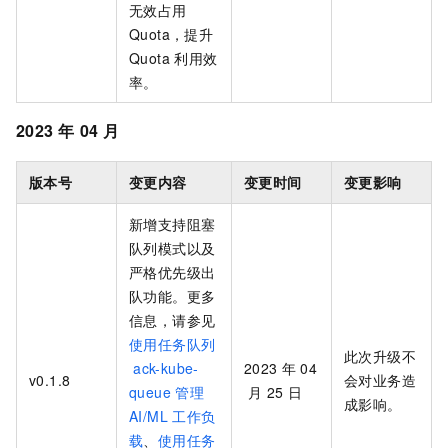
无效占用
Quota，提升
Quota
利用效
率。
2023
年
04
月
版本号
变更内容
变更时间
变更影响
新增支持阻塞
队列模式以及
严格优先级出
队功能。更多
信息，请参见
使用任务队列
此次升级不
ack-kube-
2023
年
04
v0.1.8
会对业务造
queue
管理
月
25
日
成影响。
AI/ML
工作负
载
、
使用任务