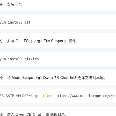
一个 AI 助手
即刻拥有 DeepSeek-R1 满血版
超强辅助，Bol
令，安装
Git。
在企业官网、通讯软件中为客户提供 AI 客服
多种方案随心选，轻松解锁专属 DeepSeek
yum install git
令，安装
Git LFS（Large File Support）插件。
yum install git-lfs
令，将
ModelScope
上的
Qwen-7B-Chat-Int8
仓库克隆到本地。
FS_SKIP_SMUDGE=1 git 
clone
 https://www.modelscope.cn/qwe
令，进入
Qwen-7B-Chat-Int8
仓库目录。