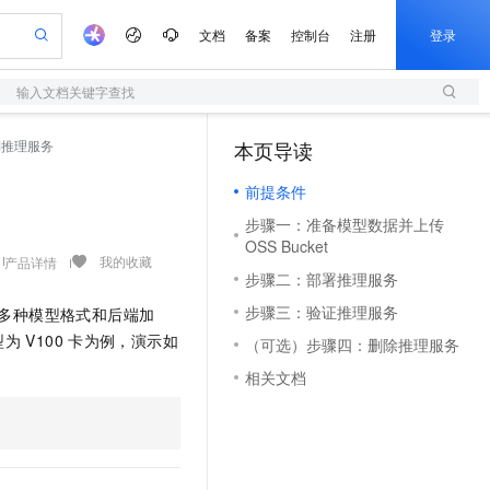
文档
备案
控制台
注册
登录
输入文档关键字查找
验
作计划
器
AI 活动
专业服务
服务伙伴合作计划
开发者社区
加入我们
服务平台百炼
阿里云 OPC 创新助力计划
M推理服务
本页导读
（1）
一站式生成采购清单，支持单品或批量购买
S
io：打造专属 AI 语音助手
S产品伙伴计划（繁花）
峰会
造的大模型服务与应用开发平台
轻量应用服务器
一句话生成原生可编辑精美 PPT 文稿
AI 生产力先锋
Al MaaS 服务伙伴赋能合作
域名
博文
Careers
至高可申请百万元
前提条件
性可伸缩的云计算服务
开启高性价比 AI 编程新体验
Qwen-Audio-3.0-Realtime 端到端实时语音角色扮演
输入一句话想法, 轻松生成专业的 PPT
先锋实践拓展 AI 生产力的边界
快速构建应用程序和网站，即刻迈出上云第一步
Token 补贴，五大权
计划
海大会
伙伴信用分合作计划
商标
问答
社会招聘
步骤一：准备模型数据并上传
益加速 OPC 成功
S
eek-V4-Pro
数字证书管理服务（原SSL证书）
一键部署幻兽帕鲁游戏服务器
飞天发布时刻
HOT
OSS Bucket
划
备案
电子书
校园招聘
pSeek-V4-Pro
视频创作，一键激活电商全链路生产力
全托管，含MySQL、PostgreSQL、SQL Server、MariaDB多引擎
实现全站HTTPS，呈现可信的WEB访问
一键购买专属联机服务器，轻松开启游戏
所见，即是所愿
我的收藏
产品详情
更多支持
步骤二：部署推理服务
划
公司注册
镜像站
视频生成
语音识别与合成
专属 QwenPaw
短信服务
漫剧工坊：一站式动画创作平台
AI 实训营
HOT
步骤三：验证推理服务
库，支持多种模型格式和后端加
合作伙伴培训与认证
划
上云迁移
的智能体编程平台
站生成，高效打造优质广告素材
从聊天伙伴进化为能主动干活的本地数字员工
快速生产连贯的高质量长漫剧
从基础到进阶，Agent 创客手把手教你
国内短信简单易用，安全可靠，秒级触达，全球覆盖200+国家和地区。
e-1.1-T2V
Qwen3-TTS-Flash
型为
V100
卡为例，演示如
（可选）步骤四：删除推理服务
lScope
我要反馈
查询合作伙伴
畅细腻的高质量视频
离线语音合成大模型，多语言方言自适应，低延迟高稳定
n Alibaba Cloud ISV 合作
代维服务
olarDB
建企业门户网站
大数据开发治理平台 DataWorks
10 分钟搭建微信、支付宝小程序
相关文档
创新加速
ope
登录合作伙伴管理后台
我要建议
站，无忧落地极速上线
以可视化方式快速构建移动和 PC 门户网站
100%兼容MySQL、PostgreSQL，兼容Oracle，支持集中和分布式
高效部署网站，快速应用到小程序
Data Agent 驱动的一站式 Data+AI 开发治理平台
e-1.1-I2V
Cosyvoice-V3-Flash
安全
畅自然，细节丰富
高表现力语音合成大模型，语音克隆听感自然
我要投诉
上云场景组合购
伴
边界网络安全防护产品
漫剧创作，剧本、分镜、视频高效生成
覆盖90%+业务场景，专享组合折扣价
2V
VPN
Fun-ASR