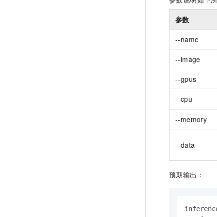
参数
--name
--image
--gpus
--cpu
--memory
--data
预期输出：
inferenc