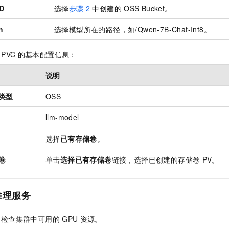
ID
选择
步骤
2
中创建的
OSS Bucket。
h
选择模型所在的路径，如/Qwen-7B-Chat-Int8。
PVC
的基本配置信息：
说明
类型
OSS
llm-model
选择
已有存储卷
。
卷
单击
选择已有存储卷
链接，选择已创建的存储卷
PV。
推理服务
，检查集群中可用的
GPU
资源。