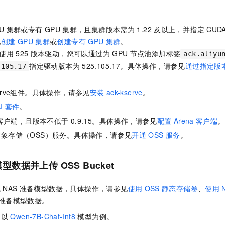
服务生态伙伴
视觉 Coding、空间感知、多模态思考等全面升级
1M上下文，专为长程任务能力而生
云工开物
企业应用
Night Plan 支持 Qwen 3.8-Max
AI 办公
NEW
Red Hat
30+ 款产品免费体验
夜间 5 折，Qwen/Meoo/TokenPlan 客户专享
AI智能应用
科研合作
ERP
U
集群或专有
GPU
集群，且集群版本需为
1.22
及以上，并指定
CUD
堂（旗舰版）
SUSE
智能客服
见
创建
GPU
集群
或
创建专有
GPU
集群
。
AI 应用构建
大模型原生
CRM
2个月
自动承接线索
使用
525
版本驱动，您可以通过为
GPU
节点池添加标签
ack.aliyu
建站小程序
Qoder
大模型服务平台百炼-应用模版
OA 办公系统
HOT
指定驱动版本为
525.105.17。具体操作，请参见
通过指定版
NEW
.105.17
面向真实软件
个人版上线、团队版降价；千问3.8-Max首发发尝鲜
丰富多元化的应用模版和解决方案
力提升
财税管理
模板建站
kserve️组件。具体操作，请参见
安装
ack-kserve️
。
万有无界
大模型服务平台百炼-智能体
400电话
定制建站
I
套件
。
的模型效果
灵活可视化地构建企业级 Agent
方案
广告营销
模板小程序
客户端，且版本不低于
0.9.15。具体操作，请参见
配置
Arena
客户端
。
秒悟
人工智能平台 PAI
象存储（OSS）服务。具体操作，请参见
开通
OSS
服务
。
定制小程序
云端极速 AI 
新一代 AI 视频生成模型，深度适配广告营销等场景
AI Native 的算法工程平台，一站式完成建模、训练、推理服务部署
APP 开发
模型数据并上传
OSS Bucket
建站系统
或
NAS
准备模型数据，具体操作，请参见
使用
OSS
静态存储卷
、
使用
AI 应用
10分钟微调：让0.6B模型媲美235B模型
多模态数据信
准备模型数据。
依托云原生高可用架构,实现Dify私有化部署
用1%尺寸在特定领域达到大模型90%以上效果
文以
Qwen-7B-Chat-Int8
模型为例。