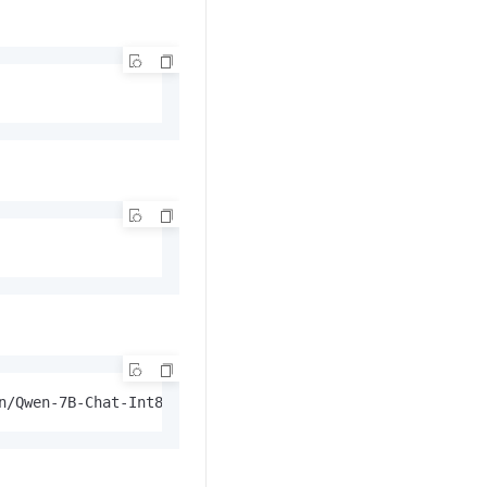
t.diy 一步搞定创意建站
构建大模型应用的安全防护体系
通过自然语言交互简化开发流程,全栈开发支持
通过阿里云安全产品对 AI 应用进行安全防护
n/Qwen-7B-Chat-Int8.git