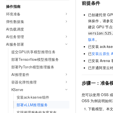
前提条件
AI 产品 免费试用
网络
安全
云开发大赛
操作指南
Tableau 订阅
1亿+ 大模型 tokens 和 
环境准备
可观测
入门学习赛
已创建托管
GP
中间件
AI空中课堂在线直播课
140+云产品 免费试用
体操作，请参
弹性数据集
大模型服务
上云与迁云
产品新客免费试用，最长1
数据库
建议
GPU
节点
AI负载调度
生态解决方案
千问AI平台-Token Plan
version:525
企业出海
大模型ACA认证体验
AI任务管理
大数据计算
版本
。
助力企业全员 AI 认知与能
行业生态解决方案
AI服务部署
政企业务
已安装
ack-
媒体服务
千问AI平台-模型体验
开发者生态解决方案
提交GPU共享模型推理任务
已
安装云原生
A
在线体验全尺寸、多种模态
企业服务与云通信
部署Tensorflow模型推理服务
AI 开发和 AI 应用解决
已安装
Arena
Happy 系列大模型
部署PyTorch模型推理服务
域名与网站
已开通阿里云对
AI推理套件
终端用户计算
容器化弹性推理
步骤一：准备
Serverless
大模型解决方案
KServe
您可以使用
OSS
安装ack-kserve️组件
开发工具
快速部署 Dify，高效搭建 
OSS
为例说明如何
部署vLLM推理服务
迁移与运维管理
下载模型。本
实现推理服务的灰度发布