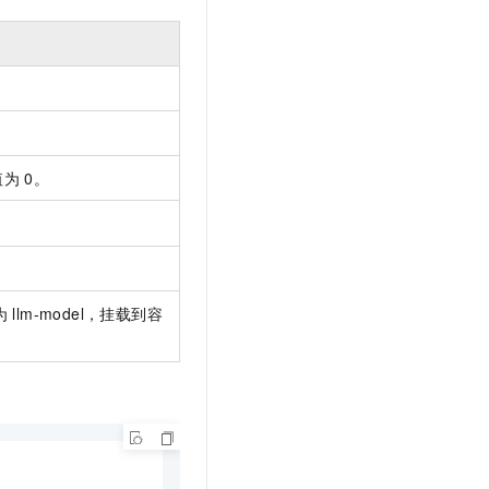
值为
0。
为
llm-model，挂载到容