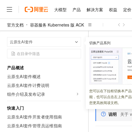
大模型
产品
解决方案
权益
定价
官方文档
容器服务 Kubernetes 版 ACK
大模型
产品
解决方案
权益
定价
云市场
伙伴
服务
了解阿里云
精选产品
精选解决方案
普惠上云
产品定价
精选商城
成为销售伙伴
售前咨询
为什么选择阿里云
千问AI平台
容器服务 Kuber
首页
云原生AI套件
了解云产品的定价详情
切换产品系列
大模型服务平台百炼
千问办公，解锁你的工作
普惠上云 官方力荐
分销伙伴
在线服务
网站建设
什么是云计算
大
大模型服务与应用平台
企业级Agent产品，直接
云服务器38元/年起，超
部署vLL
咨询伙伴
多端小程序
技术领先
云上成本管理
售后服务
千问大模型
Agency Agents：拥
官方推荐返现计划
大模型
大模型
精选产品
精选解决方案
Salesforce 国际版订阅
稳定可靠
产品概述
管理和优化成本
多元化、高性能、安全可靠
推荐新用户得奖励，单订单
更新时间：
2024-06-12
销售伙伴合作计划
自助服务
云原生AI套件概述
友盟天域
安全合规
人工智能与机器学习
AI
文本生成
无影云电脑
HappyHorse 打造一
云工开物
vLLM（Vector
无影生态合作计划
在线服务
云原生AI套件计费说明
观测云
分析师报告
随时随地安全接入的云上超
高校专属算力普惠，学生认
计算
互联网应用开发
您可以在下拉框切换本产品
Qwen3.8-Max
速，适用于大规模
HOT
组件介绍及发布记录
Salesforce On Alibaba C
工单服务
能，也可以点击左上角产品
智能体时代全能旗舰模型
Tuya 物联网平台阿里云
研究报告与白皮书
何部署一个
vLLM
云解析DNS
快速拥有专属 OpenClaw
Consulting Partner 合
大数据
容器
您更高效阅读文档。
免费试用
短信专区
快速入门
蓝凌 OA
Qwen3.7-Plus
AI 大模型销售与服务生
现代化应用
说明
关于
存储
天池大赛
能看、能想、能动手的多模
云原生AI套件开发者使用指南
云原生大数据计算服务 Max
解决方案免费试用 新老
电子合同
面向分析的企业级SaaS模
最高领取价值200元试用
云原生AI套件管理员运维指南
安全
网络与CDN
AI 算法大赛
Qwen3-VL-Plus
畅捷通