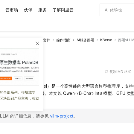
云市场
伙伴
服务
了解阿里云
AI 特惠
数据与 API
成为产品伙伴
企业增值服务
最佳实践
价格计算器
AI 场景体
基础软件
产品伙伴合
阿里云认证
市场活动
配置报价
大模型
netes 版 ACK
云原生AI套件
操作指南
AI服务部署
KServe
部署vLL
自助选配和估算价格
新方式
域名与网站
睿译宝，AI翻译排版一步到位
智启 AI 普惠权益
产品生态集成认证中心
企业支持计划
云上春晚
千问官方 MaaS 平台，为开发者和 Agent 而生，新用户赠送 1 亿 + tokens 额度
云服务器 EC
Qwen Aud
AI Coding
阿里云Maa
2026 阿里云
为企业打
数据集
Windows
大模型认证
模型
NEW
NEW
交付可用成果
值低价云产品抢先购
提供智能易用的域名与建站服务
上传文档即自动完成翻译和格式还原
至高享 1亿+免费 tokens，加速 Al 应用落地
安全可靠、弹
智能编程，一键
M推理应用
产品生态伙伴
专家技术服务
云上奥运之旅
弹性计算合作
阿里云中企出
手机三要素
宝塔 Linux
全部认证
价格优势
有专属领域专家
对象存储 OSS
GLM-5.2：长任务时代开源旗舰模型
阿里云 OPC 创新助力计划
云数据库 RD
即刻拥有 DeepS
AI 电商营销
产品生态伙伴工作台
企业增值服务台
云栖战略参考
云存储合作计
云栖大会
身份实名认证
CentOS
训练营
推动算力普惠，释放技术红利
的大模型服务
最高返9万
多领域专家智能体,一键组建 AI 虚拟交付团队
至高百万元 Token 补贴，加速一人公司成长
稳定、安全、高性价比、高性能的云存储服务
真正可用的 1M 上下文,一次完成代码全链路开发
轻松解锁专属 Dee
从图文生成到
复制 MD 格式
 02:17:58
云上的中国
数据库合作计
活动全景
短信
Docker
图片和
站式影视创作平台
人工智能平台 PAI
Hermes Agent，打造自进化智能体
Token Plan 模型订阅计划
Qoder
5 分钟轻松部署
AI 广告创作
企业成长
大模型
NEW
信息公告
ized Large Language Model）是一个高性能的大型语言模型推理
看见新力量
云网络合作计
OCR 文字识别
JAVA
级电脑
证享300元代金券
可视化编排打通从文字构思到成片全链路闭环
一站式AI开发、训练和推理服务
自主进化，持久记忆，越用越聪明
Qwen3.8-Max 首发尝鲜，限时加量 10 倍，夜间低至2折
面向真实软件
图文、视频一
的全部系列、模块或功
Kimi-K3
HappyHors
语言模型的推理服务部署。本文以
Qwen-7B-Chat-Int8
模型、GPU
类
NEW
魔搭 Mode
loud
服务实践
官网公告
区块回到产品主页，帮助
Kimi 最新旗舰模型，长程编程与推理利器
让文字生成流
金融模力时刻
Salesforce O
版
推理服务。
发票查验
全能环境
Qoder CN
Claude Code + GStack 打造工程团队
千问办公，限时限量积分加倍
云原生数据库 P
低代码高效构
AI 建站
NEW
作计划
计划
创新中心
魔搭 ModelSc
健康状态
让AI从“聊天伙伴”进化为能干活的“数字员工”
覆盖公网/内网、递归/权威、移动APP等全场景解析服务
安装技能 GStack，拥有专属 AI 工程团队
你的AI工作搭子，覆盖日常办公高频场景
基于千问大模型等，支持代码智能生成、研发智能问答
0 代码专业建
客户案例
天气预报查询
操作系统
Deepseek-v4-pro
HappyHors
态合作计划
vLLM
的详细信息，请参见
vllm-project
。
态智能体模型
旗舰 MoE 大模型，百万上下文与顶尖推理能力
图生视频，流
Compute
同享
容器服务 Kubernetes 版 ACK
万小智 AI 建站低至 15元/月
云防火墙
AI 短剧/漫剧
快递物流查询
WordPress
成为服务伙
高校合作
式云数据仓库
点，立即开启云上创新
提供一站式管理容器应用的 K8s 服务
送.CN域名，送备案服务码
云原生的云上
AI助力短剧
GLM-5.2
Wan2.7-T
Ubuntu