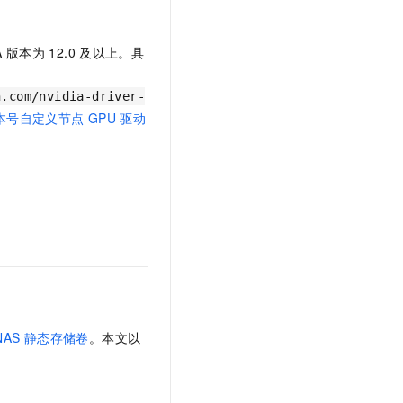
文戏情感细腻自然，动作戏激烈拳拳到肉，实现更强表演能力
支持中英文自由切换，具备更强的噪声鲁棒性
云聚AI 严选权益
SSL 证书
，一键激活高效办公新体验
精选AI产品，从模型到应用全链提效
堡垒机
A
版本为
12.0
及以上。具
AI 用量加速计划
应用
防火墙
、识别商机，让客服更高效、服务更出色。
新老同享，达量后返
n.com/nvidia-driver-
千问办公
主机安全
NEW
本号自定义节点
GPU
驱动
的智能体编程平台
一站式AI生产力平台
AI 应用及服务市场
伶鹊
企业级人与Agent协作平台，接入和调度多个数字员工
智能客服平台，对话机器人、对话分析、智能外呼
AI 应用
大模型服务平台百炼 - 全妙
大模型
应用创作平台
多模态内容创作工具，已接入 DeepSeek
自然语言处理
数据标注
机器学习
NAS
静态存储卷
。本文以
息提取
与 AI 智能体进行实时音视频通话
从文本、图片、视频中提取结构化的属性信息
构建支持视频理解的 AI 音视频实时通话应用