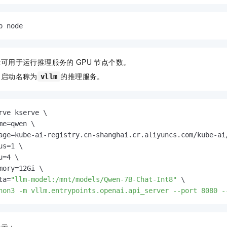
p node
示可用于运行推理服务的
GPU
节点个数。
，启动名称为
的推理服务。
vllm
rve kserve \

me=qwen \

age=kube-ai-registry.cn-shanghai.cr.aliyuncs.com/kube-ai/
us=1 \

=4 \

mory=12Gi \

ta=
"llm-model:/mnt/models/Qwen-7B-Chat-Int8"
 \

hon3 -m vllm.entrypoints.openai.api_server --port 8080 -
所示：