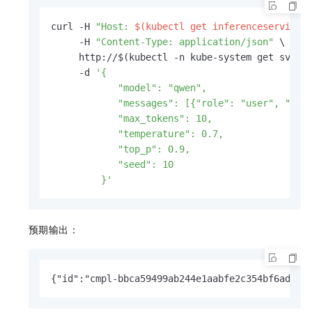
curl -H 
"Host: 
$(kubectl get inferenceservice 
     -H 
"Content-Type: application/json"
 \

     http://$(kubectl -n kube-system get svc n
     -d 
'{

            "model": "qwen", 

            "messages": [{"role": "user", "co
            "max_tokens": 10, 

            "temperature": 0.7, 

            "top_p": 0.9, 

            "seed": 10

         }'
预期输出：
{"id":"cmpl-bbca59499ab244e1aabfe2c354bf6ad5"