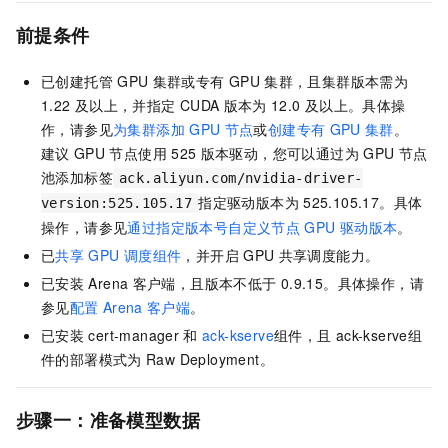
前提条件
已创建托管
GPU
集群或专有
GPU
集群，且集群版本需为
1.22
及以上，并指定
CUDA
版本为
12.0
及以上。具体操
作，请参见
为集群添加
GPU
节点
或
创建专有
GPU
集群
。
建议
GPU
节点使用
525
版本驱动，您可以通过为
GPU
节点
池添加标签
ack.aliyun.com/nvidia-driver-
指定驱动版本为
525.105.17。具体
version:525.105.17
操作，请参见
通过指定版本号自定义节点
GPU
驱动版本
。
已
共享
GPU
调度组件
，并开启
GPU
共享调度能力。
已安装
Arena
客户端，且版本不低于
0.9.15。具体操作，请
参见
配置
Arena
客户端
。
已安装
cert-manager
和
ack-kserve️
组件，且
ack-kserve️组
件的部署模式为
Raw Deployment。
步骤一：准备模型数据