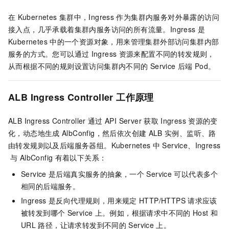
在
Kubernetes
集群中，Ingress
作为集群内服务对外暴露的访问
接入点，几乎承载着集群内服务访问的所有流量。Ingress
是
Kubernetes
中的一个资源对象，用来管理集群外部访问集群内部
服务的方式。您可以通过
Ingress
资源来配置不同的转发规则，
从而根据不同的规则设置访问集群内不同的
Service
后端
Pod。
ALB Ingress Controller
工作原理
ALB Ingress Controller
通过
API Server
获取
Ingress
资源的变
化，动态地生成
AlbConfig，然后依次创建
ALB
实例、监听、路
由转发规则以及后端服务器组。Kubernetes
中
Service、Ingress
与
AlbConfig
有着以下关系：
Service
是后端真实服务的抽象，一个
Service
可以代表多个
相同的后端服务。
Ingress
是反向代理规则，用来规定
HTTP/HTTPS
请求应该
被转发到哪个
Service
上。例如，根据请求中不同的
Host
和
URL
路径，让请求转发到不同的
Service
上。