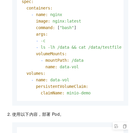
spec:
containers:
-
name:
nginx
image:
nginx:latest
command:
 [
"bash"
]

args:
-
-c
-
ls
-lh
/data
&&
cat
/data/testfile
&&
volumeMounts:
-
mountPath:
/data
name:
data-vol
volumes:
-
name:
data-vol
persistentVolumeClaim:
claimName:
minio-demo
使用以下内容，部署
Pod。