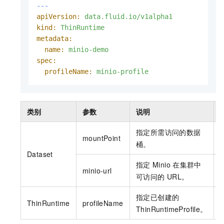
---
apiVersion:
data.fluid.io/v1alpha1
kind:
ThinRuntime
metadata:
name:
minio-demo
spec:
profileName:
minio-profile
类别
参数
说明
指定所需访问的数据
mountPoint
m
桶。
Dataset
指定
Minio
在集群中
minio-url
h
可访问的
URL。
指定已创建的
ThinRuntime
profileName
m
ThinRuntimeProfile。