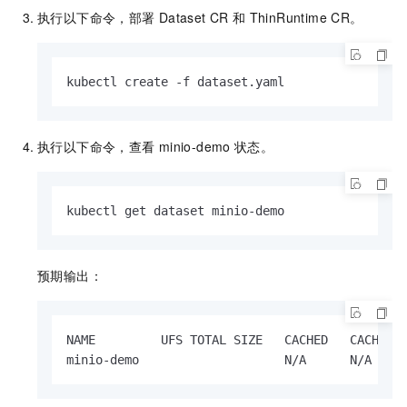
执行以下命令，部署
Dataset CR
和
ThinRuntime CR。
kubectl create -f dataset.yaml
执行以下命令，查看
minio-demo
状态。
kubectl get dataset minio-demo
预期输出：
NAME         UFS TOTAL SIZE   CACHED   CACHE CA
minio-demo                    N/A      N/A    