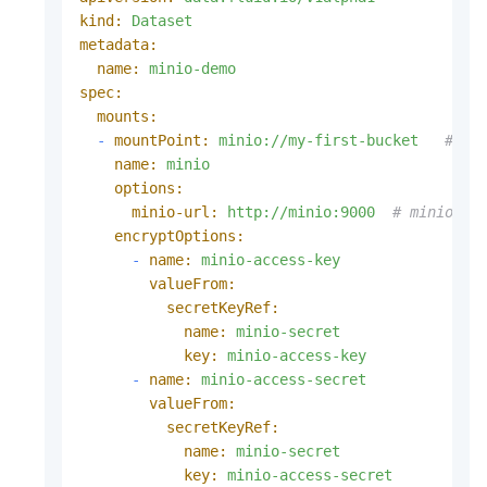
kind:
Dataset
metadata:
name:
minio-demo
spec:
mounts:
-
mountPoint:
minio://my-first-bucket
# mi
name:
minio
options:
minio-url:
http://minio:9000
# minio se
encryptOptions:
-
name:
minio-access-key
valueFrom:
secretKeyRef:
name:
minio-secret
key:
minio-access-key
-
name:
minio-access-secret
valueFrom:
secretKeyRef:
name:
minio-secret
key:
minio-access-secret