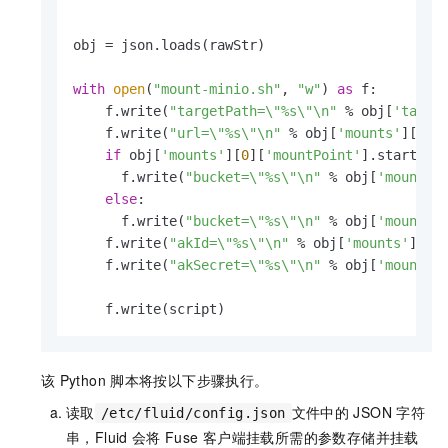
"""
obj = json.loads(rawStr)

with
open
(
"mount-minio.sh"
, 
"w"
) 
as
 f:

    f.write(
"targetPath=\"%s\"\n"
 % obj[
'targe
    f.write(
"url=\"%s\"\n"
 % obj[
'mounts'
][
0
][
if
 obj[
'mounts'
][
0
][
'mountPoint'
].startswi
      f.write(
"bucket=\"%s\"\n"
 % obj[
'mounts'
else
:

      f.write(
"bucket=\"%s\"\n"
 % obj[
'mounts'
    f.write(
"akId=\"%s\"\n"
 % obj[
'mounts'
][
0
]
    f.write(
"akSecret=\"%s\"\n"
 % obj[
'mounts'
    f.write(script)
该
Python
脚本将按以下步骤执行。
读取
文件中的
JSON
字符
/etc/fluid/config.json
串，Fluid
会将
Fuse
客户端挂载所需的参数存储并挂载