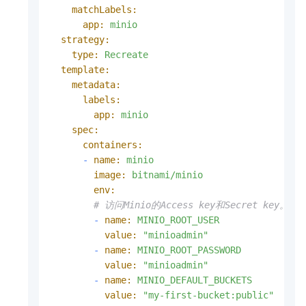
matchLabels:
app:
minio
strategy:
type:
Recreate
template:
metadata:
labels:
app:
minio
spec:
containers:
-
name:
minio
image:
bitnami/minio
env:
# 访问Minio的Access key和Secret key。
-
name:
MINIO_ROOT_USER
value:
"minioadmin"
-
name:
MINIO_ROOT_PASSWORD
value:
"minioadmin"
-
name:
MINIO_DEFAULT_BUCKETS
value:
"my-first-bucket:public"