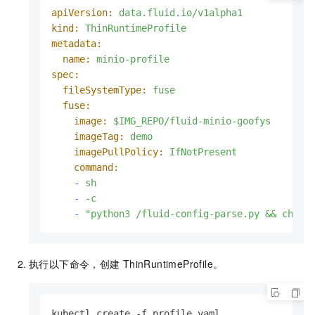
apiVersion:
data.fluid.io/v1alpha1
kind:
ThinRuntimeProfile
metadata:
name:
minio-profile
spec:
fileSystemType:
fuse
fuse:
image:
$IMG_REPO/fluid-minio-goofys
imageTag:
demo
imagePullPolicy:
IfNotPresent
command:
-
sh
-
-c
-
"python3 /fluid-config-parse.py && chmod
执行以下命令，创建
ThinRuntimeProfile。
kubectl create -f profile.yaml