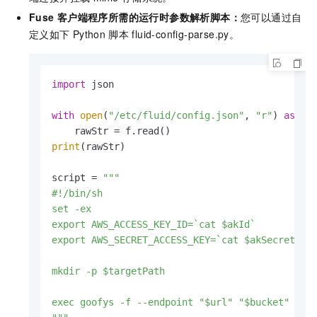
Fuse
客户端程序所需的运行时参数解析脚本：
您可以通过自
定义如下
Python
脚本
fluid-config-parse.py。
import
 json

with
open
(
"/etc/fluid/config.json"
, 
"r"
) 
as
 f:

print
(rawStr)

script = 
"""

#!/bin/sh

set -ex

export AWS_ACCESS_KEY_ID=`cat $akId`

export AWS_SECRET_ACCESS_KEY=`cat $akSecret`

mkdir -p $targetPath

exec goofys -f --endpoint "$url" "$bucket" $tar