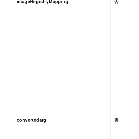
imageRegistryMapping
否
convertedarg
否