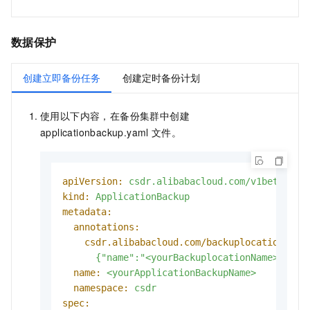
数据保护
创建立即备份任务
创建定时备份计划
使用以下内容，在备份集群中创建
applicationbackup.yaml
文件。
apiVersion:
csdr.alibabacloud.com/v1beta1
kind:
ApplicationBackup
metadata:
annotations:
csdr.alibabacloud.com/backuplocations:
>-
name:
<yourApplicationBackupName>
namespace:
csdr
spec: