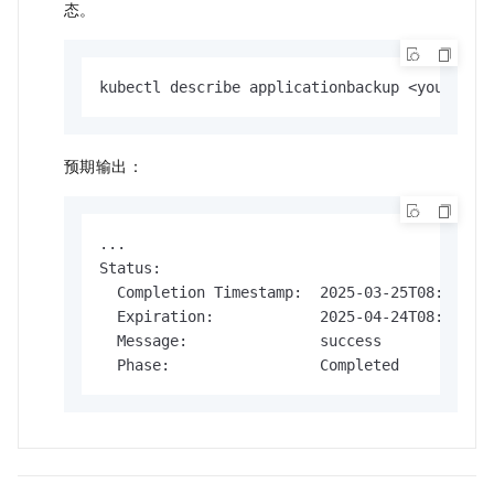
态。
kubectl describe applicationbackup <yourAppl
预期输出：
...

Status:

  Completion Timestamp:  2025-03-25T08:20:24Z
  Expiration:            2025-04-24T08:18:03Z
  Message:               success

  Phase:                 Completed