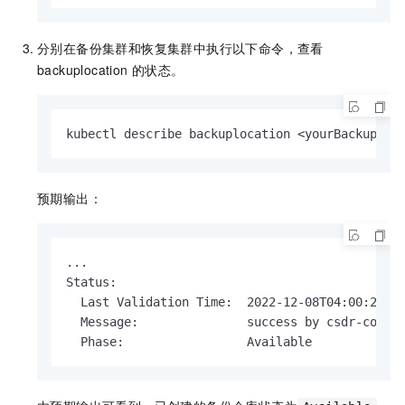
分别在备份集群和恢复集群中执行以下命令，查看
backuplocation
的状态。
kubectl describe backuplocation <yourBackuploc
预期输出：
...

Status:

  Last Validation Time:  2022-12-08T04:00:22Z

  Message:               success by csdr-contro
  Phase:                 Available