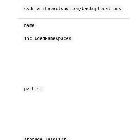
是
csdr.alibabacloud.com/backuplocations
是
name
是
includedNamespaces
否
pvcList
否
storageClassList