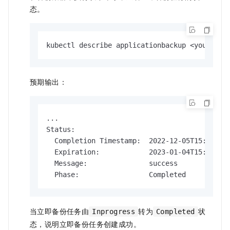
态。
kubectl describe applicationbackup <yourAppl
预期输出：
...

Status:

  Completion Timestamp:  2022-12-05T15:02:35Z
  Expiration:            2023-01-04T15:02:25Z
  Message:               success

  Phase:                 Completed
当立即备份任务由
转为
状
Inprogress
Completed
态，说明立即备份任务创建成功。