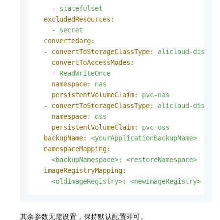
-
statefulset
excludedResources:
-
secret
convertedarg:
-
convertToStorageClassType:
alicloud-disk-t
convertToAccessModes:
-
ReadWriteOnce
namespace:
nas
persistentVolumeClaim:
pvc-nas
-
convertToStorageClassType:
alicloud-disk-t
namespace:
oss
persistentVolumeClaim:
pvc-oss
backupName:
<yourApplicationBackupName>
namespaceMapping:
<backupNamespace>:
<restoreNamespace>
imageRegistryMapping:
<oldImageRegistry>:
<newImageRegistry>
其余参数无需设置，保持默认配置即可。