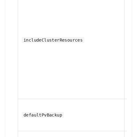
否
includeClusterResources
defaultPvBackup