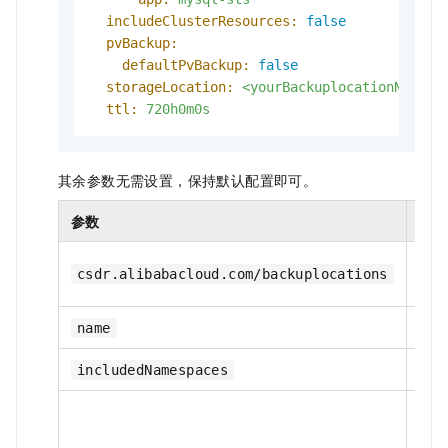
includeClusterResources:
false
pvBackup:
defaultPvBackup:
false
storageLocation:
<yourBackuplocationName>
ttl:
720h0m0s
其余参数无需设置，保持默认配置即可。
参数
是否
是
csdr.alibabacloud.com/backuplocations
是
name
是
includedNamespaces