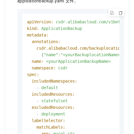
applicationbackup.yaml
文件。
apiVersion:
csdr.alibabacloud.com/v1beta1
kind:
ApplicationBackup
metadata:
annotations:
csdr.alibabacloud.com/backuplocations:
>-
name:
<yourApplicationBackupName>
namespace:
csdr
spec:
includedNamespaces:
-
default
includedResources:
-
statefulset
excludedResources:
-
deployment
labelSelector:
matchLabels:
app:
mysql-sts