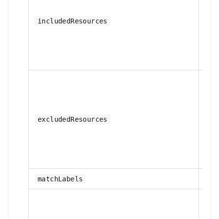
否
includedResources
否
excludedResources
否
matchLabels