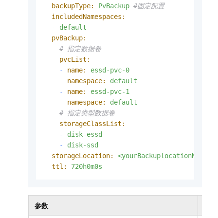
backupType:
PvBackup
#固定配置
includedNamespaces:
-
default
pvBackup:
# 指定数据卷
pvcList:
-
name:
essd-pvc-0
namespace:
default
-
name:
essd-pvc-1
namespace:
default
# 指定类型数据卷
storageClassList:
-
disk-essd
-
disk-ssd
storageLocation:
<yourBackuplocationName>
ttl:
720h0m0s
参数
是否