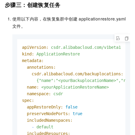
步骤三：创建恢复任务
使用以下内容，在恢复集群中创建
applicationrestore.yaml
文件。
apiVersion:
csdr.alibabacloud.com/v1beta1
kind:
ApplicationRestore
metadata:
annotations:
csdr.alibabacloud.com/backuplocations:
>-

name:
<yourApplicationRestoreName>
namespace:
csdr
spec:
appRestoreOnly:
false
preserveNodePorts:
true
includedNamespaces:
-
default
includedResources: