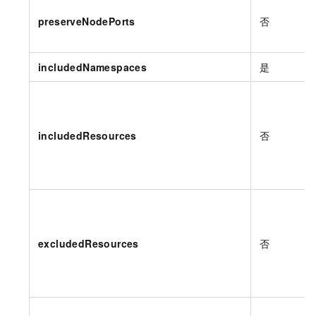
preserveNodePorts
否
includedNamespaces
是
includedResources
否
excludedResources
否