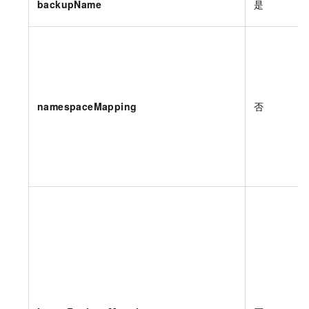
backupName
是
namespaceMapping
否