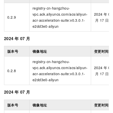
registry-cn-hangzhou-
vpc.ack.aliyuncs.com/acs/aliyun-
2024
年
07
0.2.9
acr-acceleration-suite:v0.3.0.1-
月
17
日
e2dd3e0-aliyun
2024
年
07
月
版本号
镜像地址
变更时间
registry-cn-hangzhou-
vpc.ack.aliyuncs.com/acs/aliyun-
2024
年
07
0.2.8
acr-acceleration-suite:v0.3.0.1-
月
17
日
e2dd3e0-aliyun
2024
年
07
月
版本号
镜像地址
变更时间