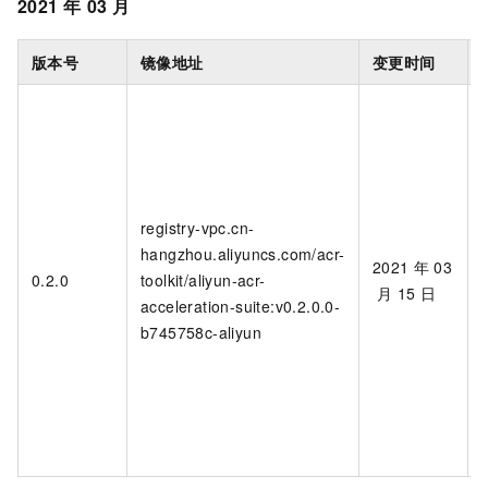
2021
年
03
月
版本号
镜像地址
变更时间
registry-vpc.cn-
hangzhou.aliyuncs.com/acr-
2021
年
03
0.2.0
toolkit/aliyun-acr-
月
15
日
acceleration-suite:v0.2.0.0-
b745758c-aliyun