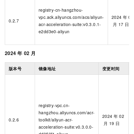
registry-cn-hangzhou-
vpc.ack.aliyuncs.com/acs/aliyun-
2024
年
07
0.2.7
acr-acceleration-suite:v0.3.0.1-
月
17
日
e2dd3e0-aliyun
2024
年
02
月
版本号
镜像地址
变更时间
registry-vpc.cn-
hangzhou.aliyuncs.com/acr-
2024
年
02
0.2.6
toolkit/aliyun-acr-
月
19
日
acceleration-suite:v0.3.0.0-
dd959f1-aliyun