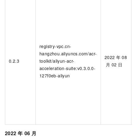
registry-vpc.cn-
hangzhou.aliyuncs.com/acr-
2022
年
08
0.2.3
toolkit/aliyun-acr-
月
02
日
acceleration-suite:v0.3.0.0-
127f0eb-aliyun
2022
年
06
月