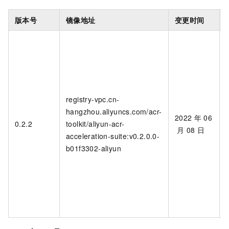
版本号
镜像地址
变更时间
registry-vpc.cn-
hangzhou.aliyuncs.com/acr-
2022
年
06
0.2.2
toolkit/aliyun-acr-
月
08
日
acceleration-suite:v0.2.0.0-
b01f3302-aliyun