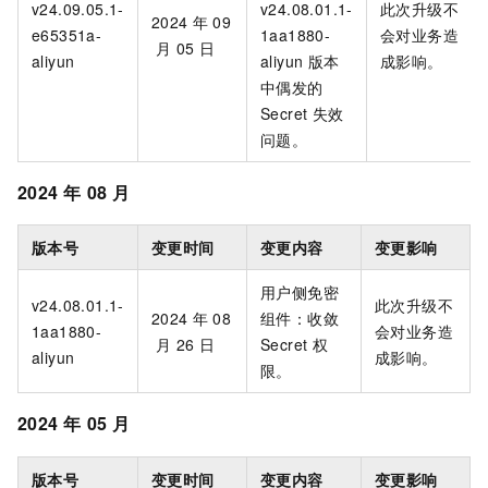
v24.09.05.1-
v24.08.01.1-
此次升级不
2024
年
09
e65351a-
1aa1880-
会对业务造
月
05
日
aliyun
aliyun
版本
成影响。
中偶发的
Secret
失效
问题。
2024
年
08
月
版本号
变更时间
变更内容
变更影响
用户侧免密
v24.08.01.1-
此次升级不
2024
年
08
组件：收敛
1aa1880-
会对业务造
月
26
日
Secret
权
aliyun
成影响。
限。
2024
年
05
月
版本号
变更时间
变更内容
变更影响