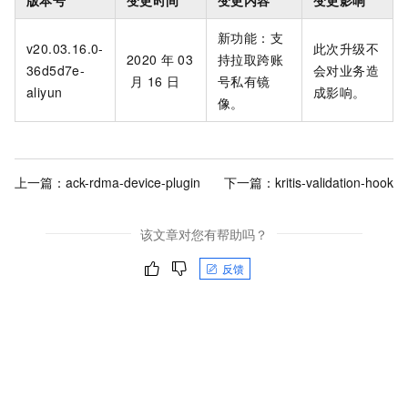
新功能：支
v20.03.16.0-
此次升级不
2020
年
03
持拉取跨账
36d5d7e-
会对业务造
月
16
日
号私有镜
aliyun
成影响。
像。
上一篇：
ack-rdma-device-plugin
下一篇：
kritis-validation-hook
该文章对您有帮助吗？
反馈