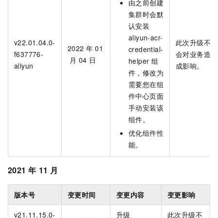
由之前创建
集群时会默
认安装
aliyun-acr-
v22.01.04.0-
此次升级不
2022
年
01
credential-
f637776-
会对业务造
月
04
日
helper
组
aliyun
成影响。
件，修改为
需要您在组
件中心页面
手动安装该
组件。
优化组件性
能。
2021
年
11
月
版本号
变更时间
变更内容
变更影响
v21.11.15.0-
升级
此次升级不