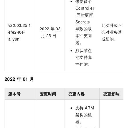
修复多个
Controller
同时更新
Secrets
v22.03.25.1-
此次升级不
2022
年
03
导致的版
efe240e-
会对业务造
月
25
日
本冲突问
aliyun
成影响。
题。
默认节点
池支持弹
性伸缩。
2022
年
01
月
版本号
变更时间
变更内容
变更影响
支持
ARM
架构的机
器。