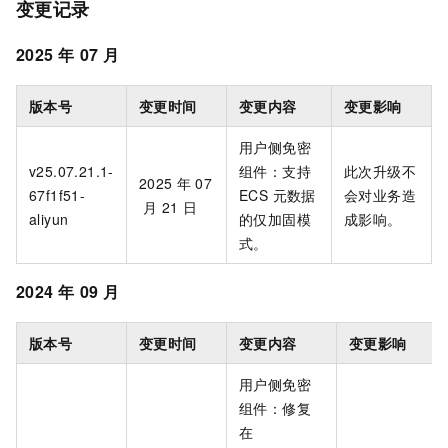
变更记录
2025
年
07
月
版本号
变更时间
变更内容
变更影响
用户侧免密
v25.07.21.1-
组件：支持
此次升级不
2025
年
07
67f1f51-
ECS 元数据
会对业务造
月
21
日
aliyun
的仅加固模
成影响。
式。
2024
年
09
月
版本号
变更时间
变更内容
变更影响
用户侧免密
组件：修复
在