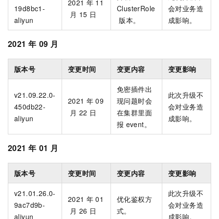
2021
年
11
19d8bc1-
ClusterRole
会对业务造
月
15
日
aliyun
版本。
成影响。
2021
年
09
月
版本号
变更时间
变更内容
变更影响
免密插件出
v21.09.22.0-
此次升级不
2021
年
09
现问题时会
450db22-
会对业务造
月
22
日
在集群里面
aliyun
成影响。
报
event。
2021
年
01
月
版本号
变更时间
变更内容
变更影响
v21.01.26.0-
此次升级不
2021
年
01
优化鉴权方
9ac7d9b-
会对业务造
月
26
日
式。
aliyun
成影响。