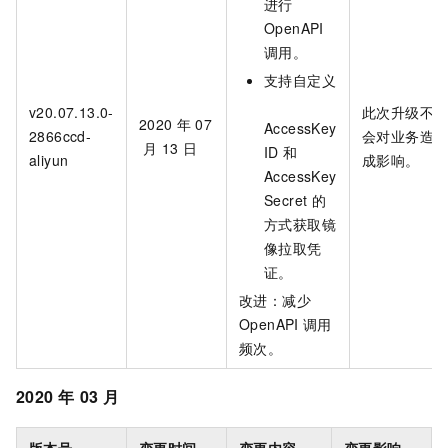
进行
OpenAPI
调用。
支持自定义
v20.07.13.0-
此次升级不
2020
年
07
AccessKey
2866ccd-
会对业务造
月
13
日
ID
和
aliyun
成影响。
AccessKey
Secret
的
方式获取镜
像拉取凭
证。
改进：减少
OpenAPI
调用
频次。
2020
年
03
月
版本号
变更时间
变更内容
变更影响