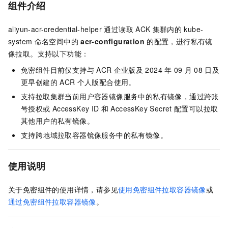
组件介绍
aliyun-acr-credential-helper
通过读取
ACK
集群内的
kube-
system
命名空间中的
acr-configuration
的配置，进行私有镜
像拉取。支持以下功能：
免密组件目前仅支持与
ACR
企业版及
2024
年
09
月
08
日及
更早创建的
ACR
个人版配合使用。
支持拉取集群当前用户容器镜像服务中的私有镜像，通过跨账
号授权或
AccessKey ID
和
AccessKey Secret
配置可以拉取
其他用户的私有镜像。
支持跨地域拉取容器镜像服务中的私有镜像。
使用说明
关于免密组件的使用详情，请参见
使用免密组件拉取容器镜像
或
通过免密组件拉取容器镜像
。