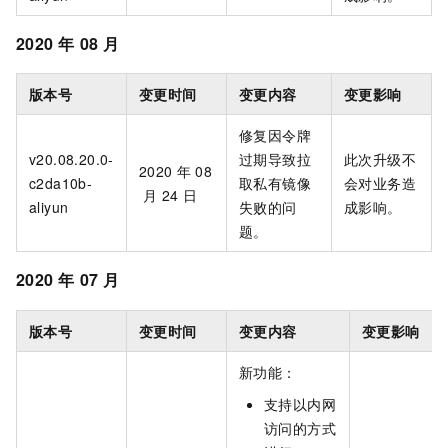
2020
年
08
月
版本号
变更时间
变更内容
变更影响
修复因令牌
v20.08.20.0-
过期导致拉
此次升级不
2020
年
08
c2da10b-
取私有镜像
会对业务造
月
24
日
aliyun
失败的问
成影响。
题。
2020
年
07
月
版本号
变更时间
变更内容
变更影响
新功能：
支持以内网
访问的方式