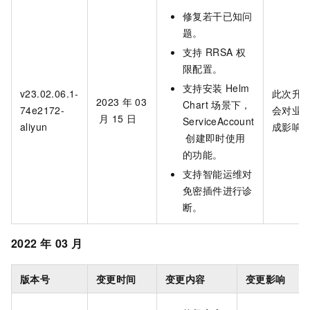
修复若干已知问
题。
支持
RRSA
权
限配置。
支持安装
Helm
v23.02.06.1-
此次升
2023
年
03
Chart
场景下，
74e2172-
会对业
月
15
日
ServiceAccount
aliyun
成影响
创建即时使用
的功能。
支持智能运维对
免密插件进行诊
断。
2022
年
03
月
版本号
变更时间
变更内容
变更影响