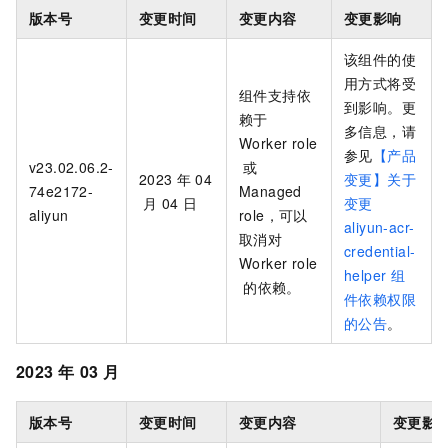
版本号
变更时间
变更内容
变更影响
该组件的使
用方式将受
组件支持依
到影响。更
赖于
多信息，请
Worker role
参见
【产品
v23.02.06.2-
或
2023
年
04
变更】关于
74e2172-
Managed
月
04
日
变更
aliyun
role，可以
aliyun-acr-
取消对
credential-
Worker role
helper
组
的依赖。
件依赖权限
的公告
。
2023
年
03
月
版本号
变更时间
变更内容
变更影