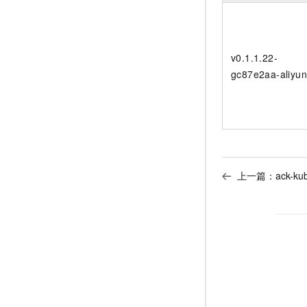
v0.1.1.22-
gc87e2aa-aliyu
上一篇：
ack-ku