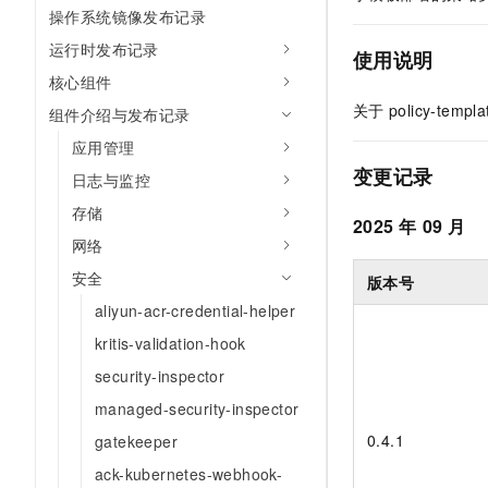
操作系统镜像发布记录
AI 产品 免费试用
网络
安全
云开发大赛
Tableau 订阅
1亿+ 大模型 tokens 和 
运行时发布记录
使用说明
可观测
入门学习赛
中间件
AI空中课堂在线直播课
核心组件
140+云产品 免费试用
大模型服务
上云与迁云
产品新客免费试用，最长1
关于
policy-templa
数据库
组件介绍与发布记录
生态解决方案
千问AI平台-Token Plan
应用管理
企业出海
大模型ACA认证体验
大数据计算
变更记录
助力企业全员 AI 认知与能
日志与监控
行业生态解决方案
政企业务
媒体服务
千问AI平台-模型体验
存储
开发者生态解决方案
2025
年
09
月
在线体验全尺寸、多种模态
网络
企业服务与云通信
AI 开发和 AI 应用解决
Happy 系列大模型
安全
版本号
域名与网站
aliyun-acr-credential-helper
终端用户计算
kritis-validation-hook
security-inspector
Serverless
大模型解决方案
managed-security-inspector
开发工具
快速部署 Dify，高效搭建 
0.4.1
gatekeeper
迁移与运维管理
ack-kubernetes-webhook-