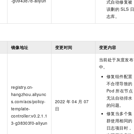
-g0943d7d-aliyun
式自动修复被
误删的
SLS
志库。
镜像地址
变更时间
变更内容
当前处于灰度发布
中。
修复组件配置
不合理导致的
registry.cn-
Pod
所在节点
hangzhou.aliyunc
无法自动排水
s.com/acs/policy-
2022
年
04
月
07
的问题。
template-
日
修复当多个集
controller:v0.2.1.1
群使用相同的
3-g38303f0-aliyun
日志项目时，