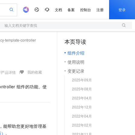
文档
备案
控制台
注册
登录
输入文档关键字查找
验
作计划
器
AI 活动
专业服务
服务伙伴合作计划
开发者社区
加入我们
服务平台百炼
阿里云 OPC 创新助力计划
icy-template-controller
本页导读
（1）
一站式生成采购清单，支持单品或批量购买
S
io：打造专属 AI 语音助手
S产品伙伴计划（繁花）
峰会
造的大模型服务与应用开发平台
轻量应用服务器
一句话生成原生可编辑精美 PPT 文稿
AI 生产力先锋
Al MaaS 服务伙伴赋能合作
域名
博文
Careers
至高可申请百万元
组件介绍
性可伸缩的云计算服务
开启高性价比 AI 编程新体验
Qwen-Audio-3.0-Realtime 端到端实时语音角色扮演
输入一句话想法, 轻松生成专业的 PPT
先锋实践拓展 AI 生产力的边界
快速构建应用程序和网站，即刻迈出上云第一步
Token 补贴，五大权
计划
海大会
伙伴信用分合作计划
商标
问答
社会招聘
使用说明
益加速 OPC 成功
S
eek-V4-Pro
数字证书管理服务（原SSL证书）
一键部署幻兽帕鲁游戏服务器
飞天发布时刻
HOT
划
备案
电子书
校园招聘
变更记录
pSeek-V4-Pro
视频创作，一键激活电商全链路生产力
全托管，含MySQL、PostgreSQL、SQL Server、MariaDB多引擎
实现全站HTTPS，呈现可信的WEB访问
一键购买专属联机服务器，轻松开启游戏
所见，即是所愿
我的收藏
产品详情
更多支持
划
公司注册
镜像站
2025年09月
视频生成
语音识别与合成
专属 QwenPaw
短信服务
漫剧工坊：一站式动画创作平台
AI 实训营
HOT
ntroller
组件的功能、使
合作伙伴培训与认证
2025年08月
划
上云迁移
的智能体编程平台
站生成，高效打造优质广告素材
从聊天伙伴进化为能主动干活的本地数字员工
快速生产连贯的高质量长漫剧
从基础到进阶，Agent 创客手把手教你
国内短信简单易用，安全可靠，秒级触达，全球覆盖200+国家和地区。
e-1.1-T2V
Qwen3-TTS-Flash
lScope
我要反馈
查询合作伙伴
2023年04月
畅细腻的高质量视频
离线语音合成大模型，多语言方言自适应，低延迟高稳定
n Alibaba Cloud ISV 合作
代维服务
olarDB
建企业门户网站
大数据开发治理平台 DataWorks
10 分钟搭建微信、支付宝小程序
2022年12月
创新加速
ope
登录合作伙伴管理后台
我要建议
站，无忧落地极速上线
以可视化方式快速构建移动和 PC 门户网站
100%兼容MySQL、PostgreSQL，兼容Oracle，支持集中和分布式
高效部署网站，快速应用到小程序
Data Agent 驱动的一站式 Data+AI 开发治理平台
e-1.1-I2V
Cosyvoice-V3-Flash
2022年04月
安全
畅自然，细节丰富
高表现力语音合成大模型，语音克隆听感自然
我要投诉
上云场景组合购
伴
2022年02月
，能帮助您更好地管理基
边界网络安全防护产品
漫剧创作，剧本、分镜、视频高效生成
覆盖90%+业务场景，专享组合折扣价
2V
VPN
Fun-ASR
版）
。
2021年11月