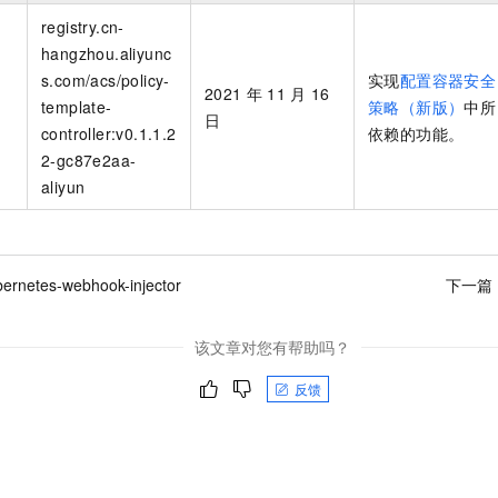
registry.cn-
hangzhou.aliyunc
s.com/acs/policy-
实现
配置容器安全
2021
年
11
月
16
template-
策略（新版）
中所
n
日
controller:v0.1.1.2
依赖的功能。
2-gc87e2aa-
aliyun
bernetes-webhook-injector
下一篇
该文章对您有帮助吗？
反馈