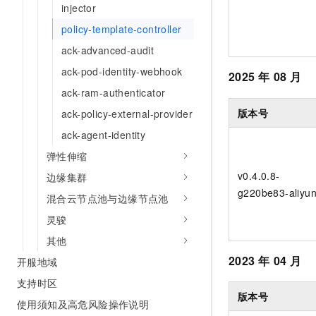
injector
10 分钟在聊天系统中增加
专有云
policy-template-controller
ack-advanced-audit
ack-pod-identity-webhook
2025
年
08
月
ack-ram-authenticator
版本号
ack-policy-external-provider
ack-agent-identity
弹性伸缩
v0.4.0.8-
边缘集群
g220be83-aliyu
混合云节点池与边缘节点池
灵骏
其他
2023
年
04
月
开服地域
支持时区
版本号
使用须知及高危风险操作说明