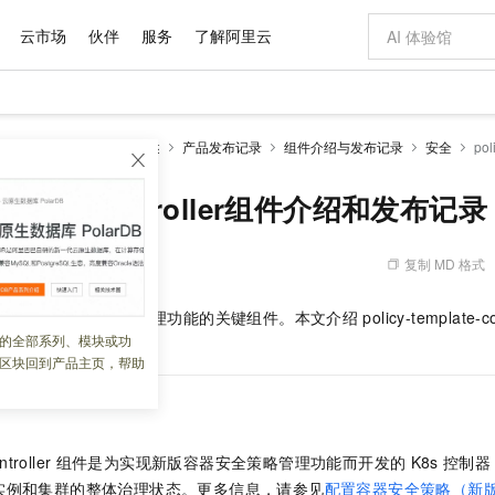
云市场
伙伴
服务
了解阿里云
AI 特惠
数据与 API
成为产品伙伴
企业增值服务
最佳实践
价格计算器
AI 场景体
基础软件
产品伙伴合
阿里云认证
市场活动
配置报价
大模型
netes 版 ACK
产品概述
产品发布记录
组件介绍与发布记录
安全
pol
自助选配和估算价格
新方式
域名与网站
睿译宝，AI翻译排版一步到位
智启 AI 普惠权益
产品生态集成认证中心
企业支持计划
云上春晚
千问官方 MaaS 平台，为开发者和 Agent 而生，新用户赠送 1 亿 + tokens 额度
云服务器 EC
Qwen Aud
AI Coding
阿里云Maa
2026 阿里云
为企业打
数据集
Windows
大模型认证
模型
NEW
NEW
交付可用成果
值低价云产品抢先购
提供智能易用的域名与建站服务
上传文档即自动完成翻译和格式还原
至高享 1亿+免费 tokens，加速 Al 应用落地
安全可靠、弹
智能编程，一键
template-controller组件介绍和发布记录
产品生态伙伴
专家技术服务
云上奥运之旅
弹性计算合作
阿里云中企出
手机三要素
宝塔 Linux
全部认证
价格优势
有专属领域专家
对象存储 OSS
GLM-5.2：长任务时代开源旗舰模型
阿里云 OPC 创新助力计划
云数据库 RD
即刻拥有 DeepS
AI 电商营销
产品生态伙伴工作台
企业增值服务台
云栖战略参考
云存储合作计
云栖大会
身份实名认证
CentOS
训练营
推动算力普惠，释放技术红利
的大模型服务
最高返9万
多领域专家智能体,一键组建 AI 虚拟交付团队
至高百万元 Token 补贴，加速一人公司成长
稳定、安全、高性价比、高性能的云存储服务
真正可用的 1M 上下文,一次完成代码全链路开发
轻松解锁专属 Dee
从图文生成到
复制 MD 格式
 02:36:41
云上的中国
数据库合作计
活动全景
短信
Docker
图片和
站式影视创作平台
人工智能平台 PAI
Hermes Agent，打造自进化智能体
Token Plan 模型订阅计划
Qoder
5 分钟轻松部署
AI 广告创作
企业成长
大模型
NEW
信息公告
ntroller
是实现策略管理功能的关键组件。本文介绍
policy-template-co
看见新力量
云网络合作计
OCR 文字识别
JAVA
级电脑
证享300元代金券
可视化编排打通从文字构思到成片全链路闭环
一站式AI开发、训练和推理服务
自主进化，持久记忆，越用越聪明
Qwen3.8-Max 首发尝鲜，限时加量 10 倍，夜间低至2折
面向真实软件
图文、视频一
的全部系列、模块或功
Kimi-K3
HappyHors
。
NEW
魔搭 Mode
loud
服务实践
官网公告
区块回到产品主页，帮助
Kimi 最新旗舰模型，长程编程与推理利器
让文字生成流
金融模力时刻
Salesforce O
版
发票查验
全能环境
Qoder CN
Claude Code + GStack 打造工程团队
千问办公，限时限量积分加倍
云原生数据库 P
低代码高效构
AI 建站
NEW
作计划
计划
创新中心
魔搭 ModelSc
健康状态
让AI从“聊天伙伴”进化为能干活的“数字员工”
覆盖公网/内网、递归/权威、移动APP等全场景解析服务
安装技能 GStack，拥有专属 AI 工程团队
你的AI工作搭子，覆盖日常办公高频场景
基于千问大模型等，支持代码智能生成、研发智能问答
0 代码专业建
客户案例
天气预报查询
操作系统
Deepseek-v4-pro
HappyHors
态合作计划
态智能体模型
旗舰 MoE 大模型，百万上下文与顶尖推理能力
图生视频，流
Compute
同享
容器服务 Kubernetes 版 ACK
万小智 AI 建站低至 15元/月
云防火墙
AI 短剧/漫剧
快递物流查询
WordPress
成为服务伙
高校合作
ntroller
组件是为实现新版容器安全策略管理功能而开发的
K8s
控制器
式云数据仓库
点，立即开启云上创新
提供一站式管理容器应用的 K8s 服务
送.CN域名，送备案服务码
云原生的云上
AI助力短剧
GLM-5.2
Wan2.7-T
实例和集群的整体治理状态。更多信息，请参见
配置容器安全策略（新
Ubuntu