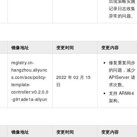
出现策略实施
记录日志收集
异常的问题。
镜像地址
变更时间
变更内容
registry.cn-
修复重复同步
hangzhou.aliyunc
的问题，减少
s.com/acs/policy-
2022
年
02
月
15
APIServer
请
n
template-
日
求次数。
controller:v0.2.0.0
支持
ARM64
-g91ade1a-aliyun
架构。
镜像地址
变更时间
变更内容