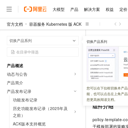
大模型
产品
解决方案
权益
定价
官方文档
容器服务 Kubernetes 版 ACK
大模型
产品
解决方案
权益
定价
云市场
伙伴
服务
了解阿里云
精选产品
精选解决方案
普惠上云
产品定价
精选商城
成为销售伙伴
售前咨询
为什么选择阿里云
千问AI平台
容器服务 Kuber
首页
切换产品系列
了解云产品的定价详情
切换产品系列
大模型服务平台百炼
千问办公，解锁你的工作
普惠上云 官方力荐
分销伙伴
在线服务
网站建设
什么是云计算
大
大模型服务与应用平台
企业级Agent产品，直接
云服务器38元/年起，超
policy-
咨询伙伴
多端小程序
技术领先
云上成本管理
售后服务
千问大模型
Agency Agents：拥
官方推荐返现计划
大模型
大模型
精选产品
精选解决方案
Salesforce 国际版订阅
稳定可靠
产品概述
管理和优化成本
多元化、高性能、安全可靠
推荐新用户得奖励，单订单
更新时间：
2025-09-16
销售伙伴合作计划
自助服务
动态与公告
友盟天域
安全合规
人工智能与机器学习
AI
文本生成
无影云电脑
HappyHorse 打造一
云工开物
policy-template-co
无影生态合作计划
在线服务
产品简介
观测云
分析师报告
随时随地安全接入的云上超
高校专属算力普惠，学生认
计算
互联网应用开发
您可以在下拉框切换本产品
Qwen3.8-Max
用说明和变更记录
HOT
产品发布记录
Salesforce On Alibaba C
工单服务
能，也可以点击左上角产品
智能体时代全能旗舰模型
Tuya 物联网平台阿里云
研究报告与白皮书
云解析DNS
快速拥有专属 OpenClaw
Consulting Partner 合
大数据
容器
功能发布记录
您更高效阅读文档。
免费试用
短信专区
组件介绍
蓝凌 OA
Qwen3.7-Plus
历史功能发布记录（2025年及
AI 大模型销售与服务生
现代化应用
存储
天池大赛
能看、能想、能动手的多模
云原生大数据计算服务 Max
解决方案免费试用 新老
之前）
电子合同
policy-template-co
面向分析的企业级SaaS模
最高领取价值200元试用
安全
网络与CDN
ACK版本支持概览
AI 算法大赛
Qwen3-VL-Plus
于模板部署的策略
畅捷通