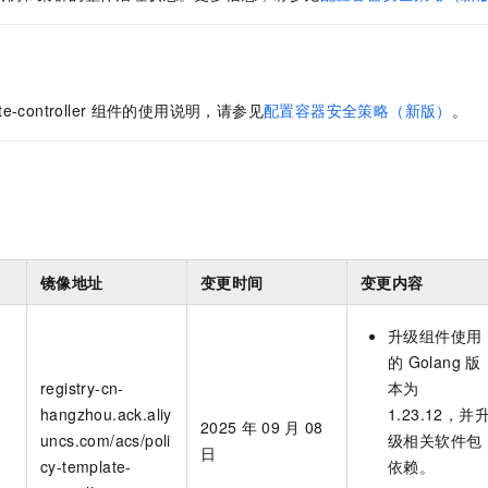
服务生态伙伴
视觉 Coding、空间感知、多模态思考等全面升级
1M上下文，专为长程任务能力而生
云工开物
企业应用
Night Plan 支持 Qwen 3.8-Max
AI 办公
NEW
Red Hat
30+ 款产品免费体验
夜间 5 折，Qwen/Meoo/TokenPlan 客户专享
AI智能应用
科研合作
ERP
堂（旗舰版）
SUSE
智能客服
AI 应用构建
大模型原生
CRM
2个月
自动承接线索
te-controller
组件的使用说明，请参见
配置容器安全策略（新版）
。
建站小程序
Qoder
大模型服务平台百炼-应用模版
OA 办公系统
HOT
NEW
面向真实软件
个人版上线、团队版降价；千问3.8-Max首发发尝鲜
丰富多元化的应用模版和解决方案
力提升
财税管理
模板建站
万有无界
大模型服务平台百炼-智能体
400电话
定制建站
的模型效果
灵活可视化地构建企业级 Agent
方案
广告营销
模板小程序
秒悟
人工智能平台 PAI
镜像地址
变更时间
变更内容
定制小程序
云端极速 AI 
新一代 AI 视频生成模型，深度适配广告营销等场景
AI Native 的算法工程平台，一站式完成建模、训练、推理服务部署
升级组件使用
APP 开发
的
Golang
版
建站系统
registry-cn-
本为
hangzhou.ack.aliy
1.23.12，并
2025
年
09
月
08
AI 应用
10分钟微调：让0.6B模型媲美235B模型
多模态数据信
uncs.com/acs/poli
级相关软件包
日
依托云原生高可用架构,实现Dify私有化部署
用1%尺寸在特定领域达到大模型90%以上效果
cy-template-
依赖。