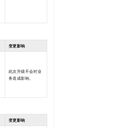
t.diy 一步搞定创意建站
构建大模型应用的安全防护体系
通过自然语言交互简化开发流程,全栈开发支持
通过阿里云安全产品对 AI 应用进行安全防护
变更影响
此次升级不会对业
务造成影响。
变更影响