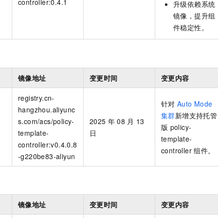
controller:0.4.1
升级依赖系统
一个 AI 助手
即刻拥有 DeepSeek-R1 满血版
超强辅助，Bol
镜像，提升组
在企业官网、通讯软件中为客户提供 AI 客服
多种方案随心选，轻松解锁专属 DeepSeek
件稳定性。
镜像地址
变更时间
变更内容
registry.cn-
针对
Auto Mode
hangzhou.aliyunc
集群
新增支持托管
s.com/acs/policy-
2025
年
08
月
13
版
policy-
n
template-
日
template-
controller:v0.4.0.8
controller
组件。
-g220be83-aliyun
镜像地址
变更时间
变更内容