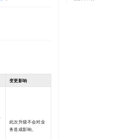
文戏情感细腻自然，动作戏激烈拳拳到肉，实现更强表演能力
支持中英文自由切换，具备更强的噪声鲁棒性
云聚AI 严选权益
SSL 证书
，一键激活高效办公新体验
精选AI产品，从模型到应用全链提效
堡垒机
AI 用量加速计划
应用
防火墙
、识别商机，让客服更高效、服务更出色。
新老同享，达量后返
千问办公
主机安全
NEW
的智能体编程平台
一站式AI生产力平台
AI 应用及服务市场
伶鹊
企业级人与Agent协作平台，接入和调度多个数字员工
智能客服平台，对话机器人、对话分析、智能外呼
AI 应用
大模型服务平台百炼 - 全妙
变更影响
大模型
应用创作平台
多模态内容创作工具，已接入 DeepSeek
自然语言处理
数据标注
机器学习
升
此次升级不会对业
息提取
与 AI 智能体进行实时音视频通话
务造成影响。
从文本、图片、视频中提取结构化的属性信息
构建支持视频理解的 AI 音视频实时通话应用