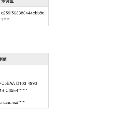
示例值
c259f563386444ebb8d
7****
例值
7C5BAA-D103-4993-
4B-C35E4******
xascadasd*****