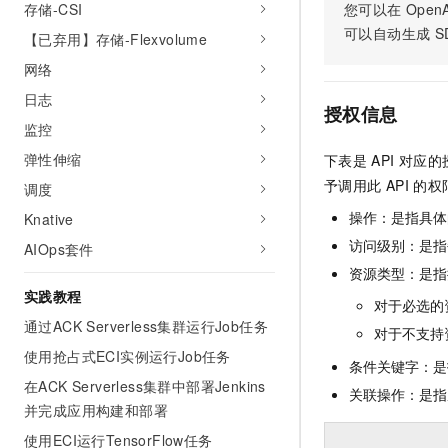
存储-CSI
您可以在
OpenA
AI 产品 免费试用
网络
安全
云开发大赛
Tableau 订阅
可以自动生成
S
【已弃用】存储-Flexvolume
1亿+ 大模型 tokens 和 
可观测
入门学习赛
中间件
AI空中课堂在线直播课
网络
140+云产品 免费试用
大模型服务
上云与迁云
日志
产品新客免费试用，最长1
数据库
授权信息
生态解决方案
监控
千问AI平台-Token Plan
企业出海
大模型ACA认证体验
大数据计算
弹性伸缩
下表是
API
对应的
助力企业全员 AI 认知与能
行业生态解决方案
政企业务
予调用此
API
的权
媒体服务
调度
千问AI平台-模型体验
开发者生态解决方案
在线体验全尺寸、多种模态
操作：是指具体
Knative
企业服务与云通信
AI 开发和 AI 应用解决
访问级别：是指每
AIOps套件
Happy 系列大模型
域名与网站
资源类型：是指
实践教程
对于必选的
终端用户计算
通过ACK Serverless集群运行Job任务
对于不支持
Serverless
大模型解决方案
使用抢占式ECI实例运行Job任务
条件关键字：是
在ACK Serverless集群中部署Jenkins
开发工具
关联操作：是指
快速部署 Dify，高效搭建 
并完成应用构建和部署
迁移与运维管理
使用ECI运行TensorFlow任务