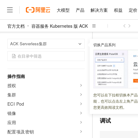
快速入门
大模型
产品
解决方案
权益
定价
容器服务 Serverless 版使用快速入门
官方文档
容器服务 Kubernetes 版 ACK
快速部署基于Nginx的应用并配置弹
大模型
产品
解决方案
权益
定价
云市场
伙伴
服务
了解阿里云
精选产品
精选解决方案
普惠上云
产品定价
精选商城
成为销售伙伴
售前咨询
为什么选择阿里云
性伸缩
千问AI平台
容器服务 Kuber
首页
ACK Serverless集群
了解云产品的定价详情
基于ACR和云效快速部署spring-hello
切换产品系列
ScanClusterVu
大模型服务平台百炼
睿译宝，AI翻译排版一
普惠上云 官方力荐
分销伙伴
在线服务
网站建设
什么是云计算
大
应用
大模型服务与应用平台
上传文档即自动完成翻译和
云服务器38元/年起，超
咨询伙伴
多端小程序
技术领先
ScanClu
AIGC实践教程
云上成本管理
售后服务
千问大模型
GLM-5.2：长任务时代
官方推荐返现计划
大模型
大模型
精选产品
精选解决方案
Salesforce 国际版订阅
稳定可靠
管理和优化成本
多元化、高性能、安全可靠
推荐新用户得奖励，单订单
销售伙伴合作计划
操作指南
自助服务
更新时间：
2026-03-26
友盟天域
安全合规
人工智能与机器学习
AI
文本生成
授权
无影云电脑
Hermes Agent，打造
云工开物
无影生态合作计划
在线服务
观测云
分析师报告
随时随地安全接入的云上超
自主进化，持久记忆，越用
高校专属算力普惠，学生认
计算
互联网应用开发
您可以调用
ScanCl
集群
您可以在下拉框切换本产品
Qwen3.8-Max
HOT
Salesforce On Alibaba C
工单服务
能，也可以点击左上角产品
漏洞、WebCMS
漏
智能体时代全能旗舰模型
Tuya 物联网平台阿里云
研究报告与白皮书
ECI Pod
云解析DNS
快速拥有专属 OpenClaw
Consulting Partner 合
大数据
容器
您更高效阅读文档。
免费试用
短信专区
镜像
蓝凌 OA
Qwen3.7-Plus
AI 大模型销售与服务生
现代化应用
存储
调试
天池大赛
能看、能想、能动手的多模
应用
云原生大数据计算服务 Max
解决方案免费试用 新老
电子合同
面向分析的企业级SaaS模
最高领取价值200元试用
安全
配置项及密钥
网络与CDN
AI 算法大赛
Qwen3-VL-Plus
畅捷通