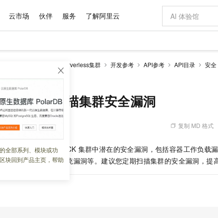
云市场
伙伴
服务
了解阿里云
AI 特惠
数据与 API
成为产品伙伴
企业增值服务
最佳实践
价格计算器
AI 场景体
基础软件
产品伙伴合
阿里云认证
市场活动
配置报价
大模型
netes 版 ACK
ACK Serverless集群
开发参考
API参考
API目录
安全
自助选配和估算价格
ls - 扫描集群安全漏洞
步到位
域名与网站
智启 AI 普惠权益
产品生态集成认证中心
企业支持计划
云上春晚
Qwen Audio：打造专属 AI 语音助手
千问官方 MaaS 平台，为开发者和 Agent 而生，新用户赠送 1 亿 + tokens 额度
云服务器 EC
一句话生成原生
AI Coding
阿里云Maa
2026 阿里云
为企业打
数据集
Windows
大模型认证
模型
NEW
NEW
格式还原
值低价云产品抢先购
提供智能易用的域名与建站服务
至高享 1亿+免费 tokens，加速 Al 应用落地
Qwen-Audio-3.0-Realtime 端到端实时语音角色扮演
安全可靠、弹
输入一句话想法,
智能编程，一键
产品生态伙伴
专家技术服务
云上奥运之旅
弹性计算合作
阿里云中企出
手机三要素
宝塔 Linux
全部认证
sterVuls - 扫描集群安全漏洞
价格优势
开源旗舰模型
对象存储 OSS
即刻拥有 DeepSeek-V4-Pro
阿里云 OPC 创新助力计划
云数据库 RD
一键部署幻兽
AI 电商营销
产品生态伙伴工作台
企业增值服务台
云栖战略参考
云存储合作计
云栖大会
身份实名认证
CentOS
训练营
推动算力普惠，释放技术红利
的大模型服务
最高返9万
真正可用的 1M 上下文,一次完成代码全链路开发
轻松解锁专属 DeepSeek-V4-Pro
至高百万元 Token 补贴，加速一人公司成长
稳定、安全、高性价比、高性能的云存储服务
一键购买专属
从图文生成到
复制 MD 格式
 11:46:13
云上的中国
数据库合作计
活动全景
短信
Docker
图片和
自进化智能体
人工智能平台 PAI
5 分钟轻松部署专属 QwenPaw
Token Plan 模型订阅计划
Qoder
高效搭建 AI
AI 广告创作
企业成长
大模型
NEW
HOT
信息公告
看见新力量
云网络合作计
OCR 文字识别
JAVA
级电脑
越聪明
证享300元代金券
一站式AI开发、训练和推理服务
Qwen3.8-Max 首发尝鲜，限时加量 10 倍，夜间低至2折
从聊天伙伴进化为能主动干活的本地数字员工
面向真实软件
图文、视频一
usterVuls
接口扫描
ACK
集群中潜在的安全漏洞，包括容器工作负载漏
的全部系列、模块或功
Kimi-K3
HappyHors
NEW
魔搭 Mode
loud
服务实践
官网公告
区块回到产品主页，帮助
洞、Windows
操作系统漏洞等。建议您定期扫描集群的安全漏洞，提
Kimi 最新旗舰模型，长程编程与推理利器
让文字生成流
金融模力时刻
Salesforce O
版
发票查验
全能环境
Qoder CN
Claude Code + GStack 打造工程团队
千问办公，限时限量积分加倍
云原生数据库 P
低代码高效构
AI 建站
NEW
作计划
计划
创新中心
魔搭 ModelSc
健康状态
让AI从“聊天伙伴”进化为能干活的“数字员工”
覆盖公网/内网、递归/权威、移动APP等全场景解析服务
安装技能 GStack，拥有专属 AI 工程团队
你的AI工作搭子，覆盖日常办公高频场景
基于千问大模型等，支持代码智能生成、研发智能问答
0 代码专业建
客户案例
天气预报查询
操作系统
Deepseek-v4-pro
HappyHors
态合作计划
态智能体模型
旗舰 MoE 大模型，百万上下文与顶尖推理能力
图生视频，流
Compute
同享
容器服务 Kubernetes 版 ACK
万小智 AI 建站低至 15元/月
云防火墙
AI 短剧/漫剧
快递物流查询
WordPress
成为服务伙
高校合作
式云数据仓库
点，立即开启云上创新
提供一站式管理容器应用的 K8s 服务
送.CN域名，送备案服务码
云原生的云上
AI助力短剧
GLM-5.2
Wan2.7-T
Ubuntu