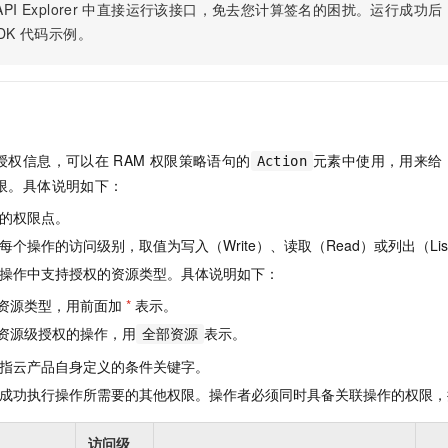
服务生态伙伴
视觉 Coding、空间感知、多模态思考等全面升级
1M上下文，专为长程任务能力而生
PI Explorer
中直接运行该接口，免去您计算签名的困扰。运行成功后，OpenA
云工开物
企业应用
Night Plan 支持 Qwen 3.8-Max
AI 办公
NEW
Red Hat
DK
代码示例。
30+ 款产品免费体验
夜间 5 折，Qwen/Meoo/TokenPlan 客户专享
AI智能应用
科研合作
ERP
堂（旗舰版）
SUSE
智能客服
AI 应用构建
大模型原生
CRM
2个月
自动承接线索
建站小程序
Qoder
大模型服务平台百炼-应用模版
OA 办公系统
HOT
NEW
面向真实软件
个人版上线、团队版降价；千问3.8-Max首发发尝鲜
丰富多元化的应用模版和解决方案
授权信息，可以在
RAM
权限策略语句的
元素中使用，用来给
力提升
Action
财税管理
模板建站
限。具体说明如下：
万有无界
大模型服务平台百炼-智能体
400电话
定制建站
的模型效果
灵活可视化地构建企业级 Agent
的权限点。
方案
广告营销
模板小程序
个操作的访问级别，取值为写入（Write）、读取（Read）或列出（Lis
秒悟
人工智能平台 PAI
操作中支持授权的资源类型。具体说明如下：
定制小程序
云端极速 AI 
新一代 AI 视频生成模型，深度适配广告营销等场景
AI Native 的算法工程平台，一站式完成建模、训练、推理服务部署
资源类型，用前面加
*
表示。
APP 开发
资源级授权的操作，用
表示。
全部资源
建站系统
指云产品自身定义的条件关键字。
成功执行操作所需要的其他权限。操作者必须同时具备关联操作的权限，
AI 应用
10分钟微调：让0.6B模型媲美235B模型
多模态数据信
依托云原生高可用架构,实现Dify私有化部署
用1%尺寸在特定领域达到大模型90%以上效果
访问级