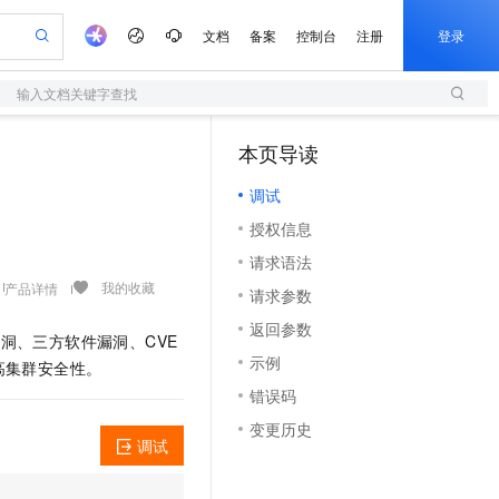
文档
备案
控制台
注册
登录
输入文档关键字查找
验
作计划
器
AI 活动
专业服务
服务伙伴合作计划
开发者社区
加入我们
服务平台百炼
阿里云 OPC 创新助力计划
本页导读
（1）
一站式生成采购清单，支持单品或批量购买
S
可编辑精美 PPT 文稿
S产品伙伴计划（繁花）
峰会
造的大模型服务与应用开发平台
轻量应用服务器
Agency Agents：拥有专属领域专家
AI 生产力先锋
Al MaaS 服务伙伴赋能合作
域名
博文
Careers
至高可申请百万元
调试
性可伸缩的云计算服务
 轻松生成专业的 PPT
开启高性价比 AI 编程新体验
先锋实践拓展 AI 生产力的边界
快速构建应用程序和网站，即刻迈出上云第一步
多领域专家智能体,一键组建 AI 虚拟交付团队
Token 补贴，五大权
计划
海大会
伙伴信用分合作计划
商标
问答
社会招聘
授权信息
益加速 OPC 成功
S
帕鲁游戏服务器
数字证书管理服务（原SSL证书）
HappyHorse 打造一站式影视创作平台
飞天发布时刻
HOT
划
备案
电子书
校园招聘
请求语法
联机服务器，轻松开启游戏
视频创作，一键激活电商全链路生产力
全托管，含MySQL、PostgreSQL、SQL Server、MariaDB多引擎
实现全站HTTPS，呈现可信的WEB访问
所见，即是所愿
可视化编排打通从文字构思到成片全链路闭环
更多支持
我的收藏
产品详情
划
公司注册
镜像站
请求参数
视频生成
语音识别与合成
 智能体与工作流应用
短信服务
漫剧工坊：一站式动画创作平台
AI 实训营
合作伙伴培训与认证
返回参数
划
上云迁移
的智能体编程平台
站生成，高效打造优质广告素材
通过阿里云百炼高效搭建AI应用,助力高效开发
快速生产连贯的高质量长漫剧
从基础到进阶，Agent 创客手把手教你
国内短信简单易用，安全可靠，秒级触达，全球覆盖200+国家和地区。
洞、三方软件漏洞、CVE
e-1.1-T2V
Qwen3-TTS-Flash
lScope
我要反馈
查询合作伙伴
示例
高集群安全性。
畅细腻的高质量视频
离线语音合成大模型，多语言方言自适应，低延迟高稳定
n Alibaba Cloud ISV 合作
代维服务
olarDB
建企业门户网站
大数据开发治理平台 DataWorks
10 分钟搭建微信、支付宝小程序
错误码
创新加速
ope
登录合作伙伴管理后台
我要建议
站，无忧落地极速上线
以可视化方式快速构建移动和 PC 门户网站
100%兼容MySQL、PostgreSQL，兼容Oracle，支持集中和分布式
高效部署网站，快速应用到小程序
Data Agent 驱动的一站式 Data+AI 开发治理平台
e-1.1-I2V
Cosyvoice-V3-Flash
变更历史
安全
畅自然，细节丰富
高表现力语音合成大模型，语音克隆听感自然
我要投诉
调试
上云场景组合购
伴
边界网络安全防护产品
漫剧创作，剧本、分镜、视频高效生成
覆盖90%+业务场景，专享组合折扣价
2V
VPN
Fun-ASR