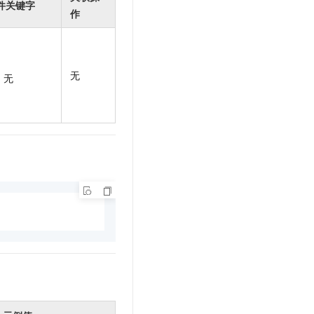
件关键字
t.diy 一步搞定创意建站
构建大模型应用的安全防护体系
作
通过自然语言交互简化开发流程,全栈开发支持
通过阿里云安全产品对 AI 应用进行安全防护
无
无