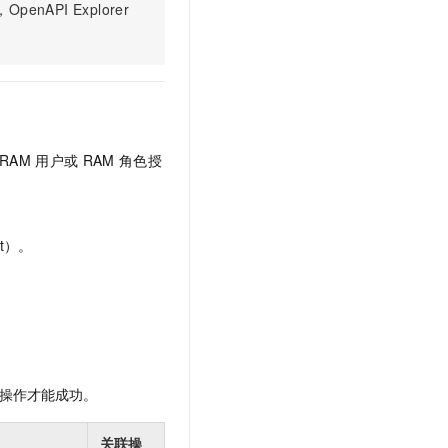
文戏情感细腻自然，动作戏激烈拳拳到肉，实现更强表演能力
支持中英文自由切换，具备更强的噪声鲁棒性
PI Explorer
云聚AI 严选权益
SSL 证书
，一键激活高效办公新体验
精选AI产品，从模型到应用全链提效
堡垒机
AI 用量加速计划
应用
防火墙
、识别商机，让客服更高效、服务更出色。
新老同享，达量后返
千问办公
主机安全
NEW
的智能体编程平台
一站式AI生产力平台
RAM
用户或
RAM
角色授
AI 应用及服务市场
伶鹊
企业级人与Agent协作平台，接入和调度多个数字员工
智能客服平台，对话机器人、对话分析、智能外呼
AI 应用
t）。
大模型服务平台百炼 - 全妙
大模型
应用创作平台
多模态内容创作工具，已接入 DeepSeek
自然语言处理
数据标注
机器学习
操作才能成功。
息提取
与 AI 智能体进行实时音视频通话
从文本、图片、视频中提取结构化的属性信息
构建支持视频理解的 AI 音视频实时通话应用
关联操