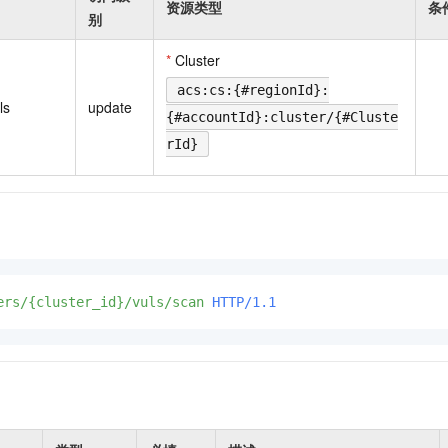
资源类型
条
一个 AI 助手
即刻拥有 DeepSeek-R1 满血版
超强辅助，Bol
别
在企业官网、通讯软件中为客户提供 AI 客服
多种方案随心选，轻松解锁专属 DeepSeek
*
Cluster
acs:cs:{#regionId}:
ls
update
{#accountId}:cluster/{#Cluste
rId}
ers/{cluster_id}/vuls/scan
HTTP/1.1