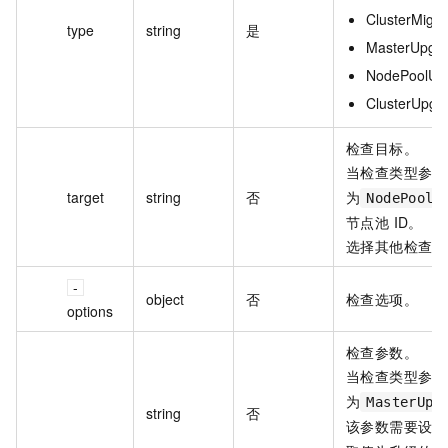
ClusterMigra
type
string
是
MasterUpgr
NodePoolUp
ClusterUpgr
检查目标。
当检查类型参数
target
string
否
为
NodePoolU
节点池 ID。
选择其他检查类
object
否
检查选项。
options
检查参数。
当检查类型参数
为
MasterUpg
string
否
该参数需要设置