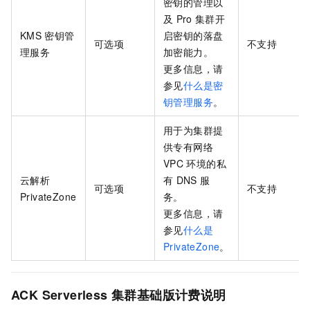
密钥的管理以
及
Pro
集群开
KMS
密钥管
启密钥的落盘
可选项
不支持
理服务
加密能力。
更多信息，请
参见
什么是密
钥管理服务
。
用于为集群提
供专有网络
VPC
环境的私
云解析
有
DNS
服
可选项
不支持
PrivateZone
务。
更多信息，请
参见
什么是
PrivateZone
。
ACK Serverless
集群基础版
计费说明