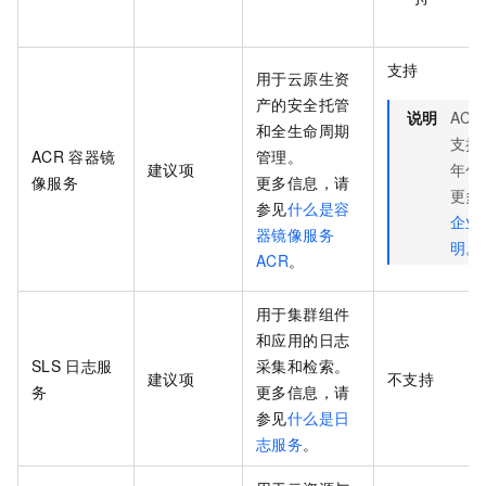
支持
用于云原生资
产的安全托管
说明
ACR
和全生命周期
支持
ACR
容器镜
管理。
建议项
年包
像服务
更多信息，请
更多
参见
什么是容
企业
器镜像服务
明
。
ACR
。
用于集群组件
和应用的日志
SLS
日志服
采集和检索。
建议项
不支持
务
更多信息，请
参见
什么是日
志服务
。