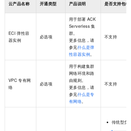
云产品名称
开通类型
产品说明
是否支持包年
用于部署
ACK
Serverless
集
ECI
弹性容
群
。
必选项
不支持
器实例
更多信息，请
参见
什么是弹
性容器实例
。
用于构建集群
网络环境和路
VPC
专有网
由规则。
必选项
不支持
络
更多信息，请
参见
什么是专
有网络
。
传统型负