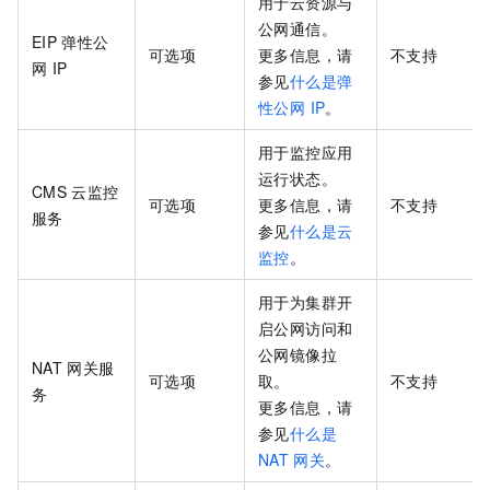
用于云资源与
公网通信。
EIP
弹性公
可选项
更多信息，请
不支持
网
IP
参见
什么是弹
性公网 IP
。
用于监控应用
运行状态。
CMS
云监控
可选项
更多信息，请
不支持
服务
参见
什么是云
监控
。
用于为集群开
启公网访问和
公网镜像拉
NAT
网关服
可选项
取。
不支持
务
更多信息，请
参见
什么是
NAT
网关
。