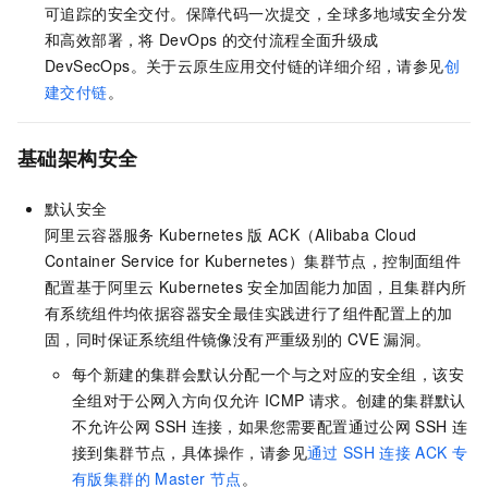
可追踪的安全交付。保障代码一次提交，全球多地域安全分发
和高效部署，将
DevOps
的交付流程全面升级成
DevSecOps。关于云原生应用交付链的详细介绍，请参见
创
建交付链
。
基础架构安全
默认安全
阿里云容器服务
Kubernetes
版
ACK（Alibaba Cloud
Container Service for Kubernetes）集群节点，控制面组件
配置基于
阿里云
Kubernetes
安全加固
能力加固，且集群内所
有系统组件均依据容器安全最佳实践进行了组件配置上的加
固，同时保证系统组件镜像没有严重级别的
CVE
漏洞。
每个新建的集群会默认分配一个与之对应的安全组，该安
全组对于公网入方向仅允许
ICMP
请求。创建的集群默认
不允许公网
SSH
连接，如果您需要配置通过公网
SSH
连
接到集群节点，具体操作，请参见
通过
SSH
连接
ACK
专
有版集群的
Master
节点
。