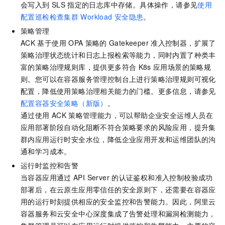
会写入到
SLS
指定的日志库中存储。具体操作，请参见
使用
配置巡检检查集群
Workload
安全隐患
。
策略管理
ACK
基于使用
OPA
策略的
Gatekeeper
准入控制器，扩展了
策略治理状态统计和日志上报检索等能力，同时内置了种类丰
富的策略治理规则库，提供更多符合
K8s
应用场景的策略规
则。您可以在容器服务管理控制台上进行策略治理规则可视化
配置，降低使用策略治理相关能力的门槛。更多信息，请参见
配置容器安全策略（新版）
。
通过使用
ACK
策略管理能力，可以帮助企业安全运维人员在
应用部署阶段自动化阻断不符合策略要求的风险应用，提升集
群内应用运行时安全水位，降低企业应用开发和运维团队的沟
通和学习成本。
运行时监控和告警
当容器应用通过
API Server
的认证鉴权和准入控制校验成功
部署后，在云原生应用零信任的安全原则下，还需要在容器应
用的运行时刻提供相应的安全监控和告警能力。因此，阿里云
容器服务和云安全中心深度集成了告警处理和漏洞检测能力，