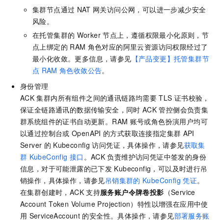
集群节点通过
NAT
网关访问公网，可以进一步减少安全
风险。
在托管集群的
Worker
节点上，遵循权限最小化原则，节
点上绑定的
RAM
角色对应的阿里云资源访问权限经过了
最小化收敛。更多信息，请参见
【产品变更】托管集群节
点
RAM
角色收敛公告
。
身份管理
ACK
集群内所有组件之间的通讯链路均需要
TLS
证书校验，
保证全链路通讯的数据传输安全，同时
ACK
管控侧会负责集
群系统组件的证书自动更新。RAM
账号或角色扮演用户均可
以通过控制台或
OpenAPI
的方式获取连接指定集群
API
Server
的
Kubeconfig
访问凭证，具体操作，请参见
获取集
群
KubeConfig
接口
。ACK
负责维护访问凭证中签发的身份
信息，对于可能泄露的已下发
Kubeconfig，可以及时进行吊
销操作，具体操作，请参见
吊销集群的
KubeConfig
凭证
。
在集群创建时，ACK
支持
服务账户令牌卷投影
（Service
Account Token Volume Projection）特性以增强在应用中使
用
ServiceAccount
的安全性。具体操作，请参见
部署服务账