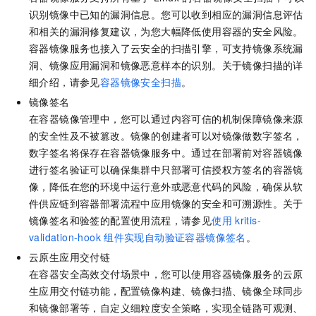
识别镜像中已知的漏洞信息。您可以收到相应的漏洞信息评估
和相关的漏洞修复建议，为您大幅降低使用容器的安全风险。
容器镜像服务也接入了云安全的扫描引擎，可支持镜像系统漏
洞、镜像应用漏洞和镜像恶意样本的识别。
关于镜像扫描的详
细介绍，请参见
容器镜像安全扫描
。
镜像签名
在容器镜像管理中，您可以通过内容可信的机制保障镜像来源
的安全性及不被篡改。镜像的创建者可以对镜像做数字签名，
数字签名将保存在容器镜像服务中。通过在部署前对容器镜像
进行签名验证可以确保集群中只部署可信授权方签名的容器镜
像，降低在您的环境中运行意外或恶意代码的风险，确保从软
件供应链到容器部署流程中应用镜像的安全和可溯源性。关于
镜像签名和验签的配置使用流程，请参见
使用
kritis-
validation-hook
组件实现自动验证容器镜像签名
。
云原生应用交付链
在容器安全高效交付场景中，您可以使用容器镜像服务的云原
生应用交付链功能，配置镜像构建、镜像扫描、镜像全球同步
和镜像部署等，自定义细粒度安全策略，实现全链路可观测、