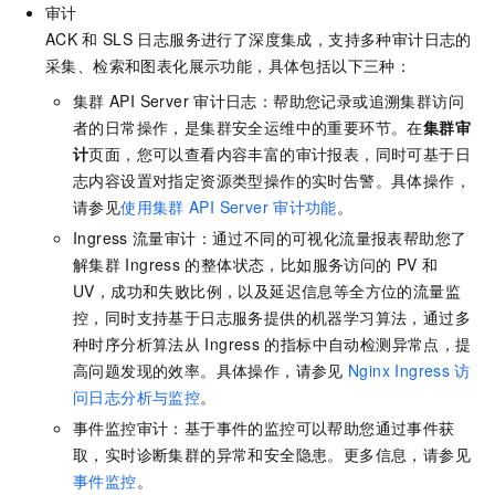
审计
ACK
和
SLS
日志服务进行了深度集成，支持多种审计日志的
采集、检索和图表化展示功能，具体包括以下三种：
集群
API Server
审计日志：帮助您记录或追溯集群访问
者的日常操作，是集群安全运维中的重要环节。在
集群审
计
页面，您可以查看内容丰富的审计报表，同时可基于日
志内容设置对指定资源类型操作的实时告警。具体操作，
请参见
使用集群
API Server
审计功能
。
Ingress
流量审计：通过不同的可视化流量报表帮助您了
解集群
Ingress
的整体状态，比如服务访问的
PV
和
UV，成功和失败比例，以及延迟信息等全方位的流量监
控，同时支持基于日志服务提供的机器学习算法，通过多
种时序分析算法从
Ingress
的指标中自动检测异常点，提
高问题发现的效率。具体操作，请参见
Nginx Ingress
访
问日志分析与监控
。
事件监控审计：基于事件的监控可以帮助您通过事件获
取，实时诊断集群的异常和安全隐患。更多信息，请参见
事件监控
。