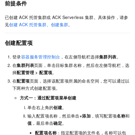
前提条件
已创建
ACK
托管集群
或
ACK Serverless
集群
。具体操作，请参
见
创建
ACK
托管集群
、
创建集群
。
创建配置项
登录
容器服务管理控制台
，在左侧导航栏选择
集群列表
。
在
集群列表
页面，单击目标集群名称，然后在左侧导航栏，选
择
配置管理
>
配置项
。
在
配置项
页面，选择该配置项所属的命名空间，您可以通过以
下两种方式创建配置项。
方式一：通过配置项菜单创建
单击右上角的
创建
。
输入配置项名称，然后单击
+添加
，填写配置项
名称
和
值
，最后单击
确定
。
配置项名称
：指定配置项的文件名，名称可以包