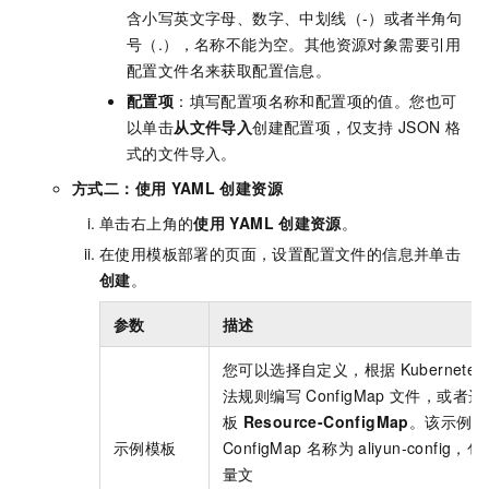
含小写英文字母、数字、中划线（-）或者半角句
号（.），名称不能为空。其他资源对象需要引用
配置文件名来获取配置信息。
配置项
：填写配置项名称和配置项的值。您也可
以单击
从文件导入
创建配置项，仅支持
JSON
格
式的文件导入。
方式二：使用
YAML
创建资源
单击右上角的
使用
YAML
创建资源
。
在使用模板部署的页面，设置配置文件的信息并单击
创建
。
参数
描述
您可以选择自定义，根据
Kubernetes
法规则编写
ConfigMap
文件，或者选
板
Resource-ConfigMap
。该示例模
示例模板
ConfigMap
名称为
aliyun-config
量文