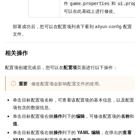
件
和
game.properties
ui.prope
可以在此基础上进行修改。
部署成功后，您可以在配置项列表下看到
aliyun-config
配置
文件。
相关操作
配置项创建完成后，您可以在
配置项
页面进行以下操作：
重要
修改配置项会影响配置文件的使用。
单击目标配置项名称，可查看该配置项的基本信息，以及配置
项包含的数据信息。
单击目标配置项右侧
操作
列下的
编辑
，可修改配置项的
名称
和
值
。
单击目标配置项右侧
操作
列下的
YAML
编辑
，在弹出的
查看
YAML
面板编辑配置项并单击
确定
。