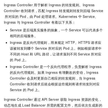
Ingress Controller
用于解析
Ingress
的转发规则。Ingress
Controller
收到请求，匹配
Ingress
转发规则转发到后端
Service
所对应的
Pod，由
Pod
处理请求。Kubernetes
中
Service、
Ingress
与
Ingress Controller
有着以下关系：
Service
是后端真实服务的抽象，一个
Service
可以代表多个
相同的后端服务。
Ingress
是反向代理规则，用来规定
HTTP、HTTPS
请求应
该被转发到哪个
Service
所对应的
Pod
上。例如根据请求中
不同的
Host
和
URL
路径，让请求落到不同
Service
所对应
的
Pod
上。
Ingress Controller
是一个反向代理程序，负责解析
Ingress
的反向代理规则。如果
Ingress
有增删改的变动，Ingress
Controller
会及时更新自己相应的转发规则，当
Ingress
Controller
收到请求后就会根据这些规则将请求转发到对应
Service
的
Pod
上。
Ingress Controller
通过
API Server
获取
Ingress
资源的变化，
动态地生成
Load Balancer
所需的配置文件，然后依次生成新的