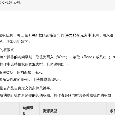
服务生态伙伴
视觉 Coding、空间感知、多模态思考等全面升级
1M上下文，专为长程任务能力而生
DK
代码示例。
云工开物
企业应用
Night Plan 支持 Qwen 3.8-Max
AI 办公
NEW
Red Hat
30+ 款产品免费体验
夜间 5 折，Qwen/Meoo/TokenPlan 客户专享
AI智能应用
科研合作
ERP
堂（旗舰版）
SUSE
智能客服
AI 应用构建
大模型原生
CRM
2个月
自动承接线索
建站小程序
Qoder
大模型服务平台百炼-应用模版
OA 办公系统
HOT
NEW
授权信息，可以在
RAM
权限策略语句的
元素中使用，用来给
Action
面向真实软件
个人版上线、团队版降价；千问3.8-Max首发发尝鲜
丰富多元化的应用模版和解决方案
限。具体说明如下：
力提升
财税管理
模板建站
万有无界
大模型服务平台百炼-智能体
的权限点。
400电话
定制建站
的模型效果
灵活可视化地构建企业级 Agent
个操作的访问级别，取值为写入（Write）、读取（Read）或列出（Lis
方案
广告营销
模板小程序
操作中支持授权的资源类型。具体说明如下：
秒悟
人工智能平台 PAI
定制小程序
云端极速 AI 
新一代 AI 视频生成模型，深度适配广告营销等场景
AI Native 的算法工程平台，一站式完成建模、训练、推理服务部署
资源类型，用前面加
*
表示。
资源级授权的操作，用
表示。
APP 开发
全部资源
指云产品自身定义的条件关键字。
建站系统
成功执行操作所需要的其他权限。操作者必须同时具备关联操作的权限，
AI 应用
10分钟微调：让0.6B模型媲美235B模型
多模态数据信
访问级
依托云原生高可用架构,实现Dify私有化部署
用1%尺寸在特定领域达到大模型90%以上效果
资源类型
条
别