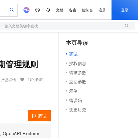
文档
备案
控制台
注册
登录
输入文档关键字查找
验
作计划
器
AI 活动
专业服务
服务伙伴合作计划
开发者社区
加入我们
服务平台百炼
阿里云 OPC 创新助力计划
本页导读
（1）
一站式生成采购清单，支持单品或批量购买
S
io：打造专属 AI 语音助手
S产品伙伴计划（繁花）
峰会
造的大模型服务与应用开发平台
轻量应用服务器
一句话生成原生可编辑精美 PPT 文稿
AI 生产力先锋
Al MaaS 服务伙伴赋能合作
域名
博文
Careers
至高可申请百万元
调试
性可伸缩的云计算服务
开启高性价比 AI 编程新体验
Qwen-Audio-3.0-Realtime 端到端实时语音角色扮演
输入一句话想法, 轻松生成专业的 PPT
先锋实践拓展 AI 生产力的边界
快速构建应用程序和网站，即刻迈出上云第一步
Token 补贴，五大权
计划
海大会
伙伴信用分合作计划
商标
问答
社会招聘
生命周期管理规则
授权信息
益加速 OPC 成功
S
eek-V4-Pro
数字证书管理服务（原SSL证书）
一键部署幻兽帕鲁游戏服务器
飞天发布时刻
HOT
划
备案
电子书
校园招聘
请求参数
pSeek-V4-Pro
视频创作，一键激活电商全链路生产力
全托管，含MySQL、PostgreSQL、SQL Server、MariaDB多引擎
实现全站HTTPS，呈现可信的WEB访问
一键购买专属联机服务器，轻松开启游戏
所见，即是所愿
更多支持
我的收藏
产品详情
划
公司注册
镜像站
返回参数
视频生成
语音识别与合成
专属 QwenPaw
短信服务
漫剧工坊：一站式动画创作平台
AI 实训营
HOT
合作伙伴培训与认证
示例
划
上云迁移
的智能体编程平台
站生成，高效打造优质广告素材
从聊天伙伴进化为能主动干活的本地数字员工
快速生产连贯的高质量长漫剧
从基础到进阶，Agent 创客手把手教你
国内短信简单易用，安全可靠，秒级触达，全球覆盖200+国家和地区。
e-1.1-T2V
Qwen3-TTS-Flash
lScope
我要反馈
查询合作伙伴
错误码
畅细腻的高质量视频
离线语音合成大模型，多语言方言自适应，低延迟高稳定
n Alibaba Cloud ISV 合作
代维服务
olarDB
建企业门户网站
大数据开发治理平台 DataWorks
10 分钟搭建微信、支付宝小程序
变更历史
创新加速
ope
登录合作伙伴管理后台
我要建议
站，无忧落地极速上线
以可视化方式快速构建移动和 PC 门户网站
100%兼容MySQL、PostgreSQL，兼容Oracle，支持集中和分布式
高效部署网站，快速应用到小程序
Data Agent 驱动的一站式 Data+AI 开发治理平台
e-1.1-I2V
Cosyvoice-V3-Flash
调试
安全
畅自然，细节丰富
高表现力语音合成大模型，语音克隆听感自然
我要投诉
上云场景组合购
伴
边界网络安全防护产品
漫剧创作，剧本、分镜、视频高效生成
覆盖90%+业务场景，专享组合折扣价
PI Explorer
2V
VPN
Fun-ASR