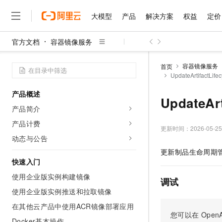
大模型
产品
解决方案
权益
定价
官方文档
容器镜像服务
大模型
产品
解决方案
权益
定价
云市场
伙伴
服务
了解阿里云
精选产品
精选解决方案
普惠上云
产品定价
精选商城
成为销售伙伴
售前咨询
为什么选择阿里云
千问AI平台
容器镜像服务
首页
了解云产品的定价详情
UpdateArtifact
大模型服务平台百炼
千问办公，解锁你的工作
普惠上云 官方力荐
分销伙伴
在线服务
网站建设
什么是云计算
大
大模型服务与应用平台
企业级Agent产品，直接
云服务器38元/年起，超
产品概述
咨询伙伴
多端小程序
技术领先
UpdateA
云上成本管理
售后服务
千问大模型
Agency Agents：拥
官方推荐返现计划
大模型
产品简介
大模型
精选产品
精选解决方案
Salesforce 国际版订阅
稳定可靠
管理和优化成本
多元化、高性能、安全可靠
推荐新用户得奖励，单订单
销售伙伴合作计划
产品计费
自助服务
更新时间：
2026-05-25
友盟天域
安全合规
人工智能与机器学习
AI
文本生成
无影云电脑
HappyHorse 打造一
云工开物
动态与公告
无影生态合作计划
在线服务
观测云
分析师报告
随时随地安全接入的云上超
高校专属算力普惠，学生认
计算
互联网应用开发
更新制品生命周期
Qwen3.8-Max
HOT
Salesforce On Alibaba C
工单服务
快速入门
智能体时代全能旗舰模型
Tuya 物联网平台阿里云
研究报告与白皮书
云解析DNS
快速拥有专属 OpenClaw
Consulting Partner 合
大数据
容器
使用企业版实例构建镜像
免费试用
短信专区
调试
蓝凌 OA
Qwen3.7-Plus
AI 大模型销售与服务生
使用企业版实例推送和拉取镜像
现代化应用
存储
天池大赛
能看、能想、能动手的多模
云原生大数据计算服务 Max
解决方案免费试用 新老
电子合同
在其他云产品中使用ACR镜像部署应用
面向分析的企业级SaaS模
最高领取价值200元试用
安全
网络与CDN
您可以在
OpenA
AI 算法大赛
Qwen3-VL-Plus
畅捷通
Docker基本操作