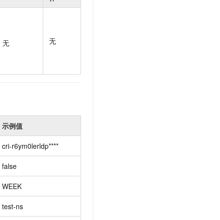
t.diy 一步搞定创意建站
构建大模型应用的安全防护体系
通过自然语言交互简化开发流程,全栈开发支持
通过阿里云安全产品对 AI 应用进行安全防护
无
无
示例值
cri-r6ym0lerldp****
false
WEEK
test-ns