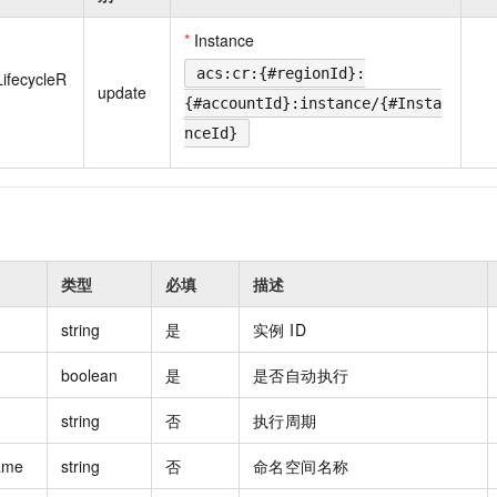
一个 AI 助手
即刻拥有 DeepSeek-R1 满血版
超强辅助，Bol
在企业官网、通讯软件中为客户提供 AI 客服
多种方案随心选，轻松解锁专属 DeepSeek
*
Instance
acs:cr:{#regionId}:
LifecycleR
update
{#accountId}:instance/{#Insta
nceId}
类型
必填
描述
string
是
实例 ID
boolean
是
是否自动执行
string
否
执行周期
ame
string
否
命名空间名称