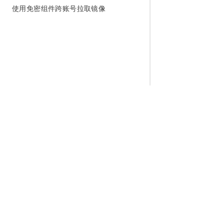
使用免密组件跨账号拉取镜像
为什么选择阿里云
大模型
产品和定
什么是云计算
千问大模型
全部产品
全球基础设施
大模型服务
免费试用
技术领先
AI应用构建
产品动态