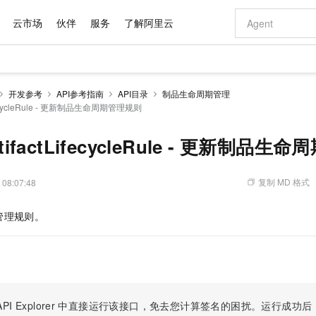
云市场
伙伴
服务
了解阿里云
AI 特惠
数据与 API
成为产品伙伴
企业增值服务
最佳实践
价格计算器
AI 场景体
基础软件
产品伙伴合
阿里云认证
市场活动
配置报价
大模型
开发参考
API参考指南
API目录
制品生命周期管理
自助选配和估算价格
LifecycleRule - 更新制品生命周期管理规则
新方式
域名与网站
睿译宝，AI翻译排版一步到位
智启 AI 普惠权益
产品生态集成认证中心
企业支持计划
云上春晚
千问官方 MaaS 平台，为开发者和 Agent 而生，新用户赠送 1 亿 + tokens 额度
云服务器 EC
Qwen Aud
AI Coding
阿里云Maa
2026 阿里云
为企业打
数据集
Windows
大模型认证
模型
NEW
NEW
交付可用成果
值低价云产品抢先购
提供智能易用的域名与建站服务
上传文档即自动完成翻译和格式还原
至高享 1亿+免费 tokens，加速 Al 应用落地
安全可靠、弹
智能编程，一键
产品生态伙伴
专家技术服务
云上奥运之旅
弹性计算合作
阿里云中企出
手机三要素
宝塔 Linux
全部认证
rtifactLifecycleRule - 更新制品
价格优势
有专属领域专家
对象存储 OSS
GLM-5.2：长任务时代开源旗舰模型
阿里云 OPC 创新助力计划
云数据库 RD
即刻拥有 DeepS
AI 电商营销
产品生态伙伴工作台
企业增值服务台
云栖战略参考
云存储合作计
云栖大会
身份实名认证
CentOS
训练营
推动算力普惠，释放技术红利
的大模型服务
最高返9万
多领域专家智能体,一键组建 AI 虚拟交付团队
至高百万元 Token 补贴，加速一人公司成长
稳定、安全、高性价比、高性能的云存储服务
真正可用的 1M 上下文,一次完成代码全链路开发
轻松解锁专属 Dee
从图文生成到
复制 MD 格式
 08:07:48
云上的中国
数据库合作计
活动全景
短信
Docker
图片和
站式影视创作平台
人工智能平台 PAI
Hermes Agent，打造自进化智能体
Token Plan 模型订阅计划
Qoder
5 分钟轻松部署
AI 广告创作
企业成长
大模型
NEW
信息公告
看见新力量
云网络合作计
OCR 文字识别
JAVA
级电脑
证享300元代金券
可视化编排打通从文字构思到成片全链路闭环
一站式AI开发、训练和推理服务
自主进化，持久记忆，越用越聪明
Qwen3.8-Max 首发尝鲜，限时加量 10 倍，夜间低至2折
面向真实软件
图文、视频一
管理规则。
Kimi-K3
HappyHors
NEW
魔搭 Mode
loud
服务实践
官网公告
Kimi 最新旗舰模型，长程编程与推理利器
让文字生成流
金融模力时刻
Salesforce O
版
发票查验
全能环境
Qoder CN
Claude Code + GStack 打造工程团队
千问办公，限时限量积分加倍
云原生数据库 P
低代码高效构
AI 建站
NEW
作计划
计划
创新中心
魔搭 ModelSc
健康状态
让AI从“聊天伙伴”进化为能干活的“数字员工”
覆盖公网/内网、递归/权威、移动APP等全场景解析服务
安装技能 GStack，拥有专属 AI 工程团队
你的AI工作搭子，覆盖日常办公高频场景
基于千问大模型等，支持代码智能生成、研发智能问答
0 代码专业建
客户案例
天气预报查询
操作系统
Deepseek-v4-pro
HappyHors
态合作计划
态智能体模型
旗舰 MoE 大模型，百万上下文与顶尖推理能力
图生视频，流
Compute
同享
容器服务 Kubernetes 版 ACK
万小智 AI 建站低至 15元/月
云防火墙
AI 短剧/漫剧
快递物流查询
WordPress
成为服务伙
高校合作
式云数据仓库
点，立即开启云上创新
提供一站式管理容器应用的 K8s 服务
送.CN域名，送备案服务码
云原生的云上
AI助力短剧
PI Explorer
中直接运行该接口，免去您计算签名的困扰。运行成功后，OpenA
GLM-5.2
Wan2.7-T
Ubuntu