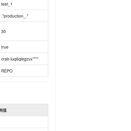
test_1
.*production_.*
30
true
cralr-luq6qiegzvx****
REPO
例值