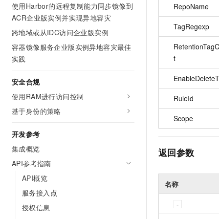
使用Harbor的远程复制能力同步镜像到
RepoName
ACR企业版实例并实现异地容灾
TagRegexp
跨地域或从IDC访问企业版实例
RetentionTag
容器镜像服务企业版实例异地容灾最佳
t
实践
EnableDelete
安全合规
使用RAM进行访问控制
RuleId
基于身份的策略
Scope
开发参考
集成概览
返回参数
API参考指南
API概览
名称
服务接入点
授权信息