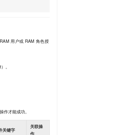
文戏情感细腻自然，动作戏激烈拳拳到肉，实现更强表演能力
支持中英文自由切换，具备更强的噪声鲁棒性
云聚AI 严选权益
SSL 证书
，一键激活高效办公新体验
精选AI产品，从模型到应用全链提效
堡垒机
AI 用量加速计划
应用
防火墙
、识别商机，让客服更高效、服务更出色。
新老同享，达量后返
千问办公
主机安全
NEW
RAM
用户或
RAM
角色授
的智能体编程平台
一站式AI生产力平台
AI 应用及服务市场
伶鹊
企业级人与Agent协作平台，接入和调度多个数字员工
智能客服平台，对话机器人、对话分析、智能外呼
t）。
AI 应用
大模型服务平台百炼 - 全妙
大模型
应用创作平台
多模态内容创作工具，已接入 DeepSeek
自然语言处理
数据标注
操作才能成功。
机器学习
息提取
与 AI 智能体进行实时音视频通话
关联操
从文本、图片、视频中提取结构化的属性信息
构建支持视频理解的 AI 音视频实时通话应用
件关键字
作