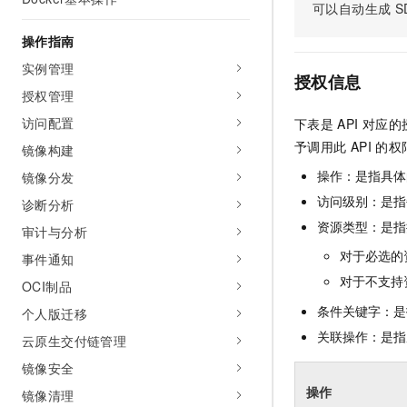
可以自动生成
S
AI 产品 免费试用
网络
安全
云开发大赛
Tableau 订阅
1亿+ 大模型 tokens 和 
操作指南
可观测
入门学习赛
中间件
AI空中课堂在线直播课
实例管理
140+云产品 免费试用
大模型服务
授权信息
上云与迁云
产品新客免费试用，最长1
数据库
授权管理
生态解决方案
千问AI平台-Token Plan
访问配置
下表是
API
对应的
企业出海
大模型ACA认证体验
大数据计算
予调用此
API
的权
助力企业全员 AI 认知与能
镜像构建
行业生态解决方案
政企业务
媒体服务
千问AI平台-模型体验
操作：是指具体
镜像分发
开发者生态解决方案
在线体验全尺寸、多种模态
访问级别：是指每
诊断分析
企业服务与云通信
AI 开发和 AI 应用解决
资源类型：是指
Happy 系列大模型
审计与分析
域名与网站
对于必选的
事件通知
终端用户计算
对于不支持
OCI制品
条件关键字：是
个人版迁移
Serverless
大模型解决方案
关联操作：是指
云原生交付链管理
开发工具
快速部署 Dify，高效搭建 
镜像安全
迁移与运维管理
操作
镜像清理