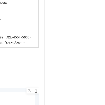
ccess
e
92FC2E-455F-5600-
76-D2150A59****