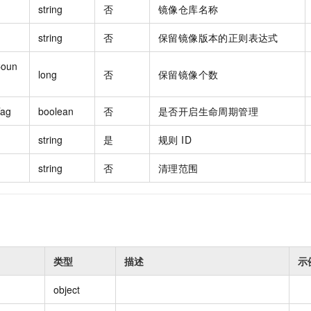
string
否
镜像仓库名称
string
否
保留镜像版本的正则表达式
Coun
long
否
保留镜像个数
Tag
boolean
否
是否开启生命周期管理
string
是
规则 ID
string
否
清理范围
类型
描述
示
object