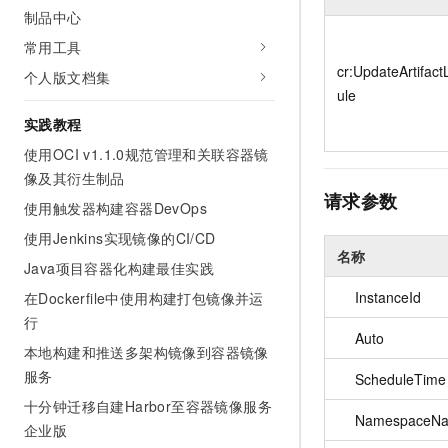
10 分钟在聊天系统中增加
制品中心
专有云
常用工具
cr:UpdateArtifact
个人版文档集
ule
实践教程
使用OCI v1.1.0规范管理和关联容器镜
像及其衍生制品
请求参数
使用触发器构建容器DevOps
使用Jenkins实现镜像的CI/CD
名称
Java项目容器化构建最佳实践
InstanceId
在Dockerfile中使用构建打包镜像并运
行
Auto
本地构建和推送多架构镜像到容器镜像
服务
ScheduleTime
十分钟迁移自建Harbor至容器镜像服务
NamespaceN
企业版