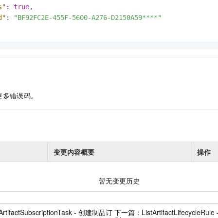
s"
:
true
,
d"
:
"BF92FC2E-455F-5600-A276-D2150A59****"
更多错误码。
变更内容概要
操作
暂无变更历史
ArtifactSubscriptionTask - 创建制品订
下一篇：
ListArtifactLifecyc