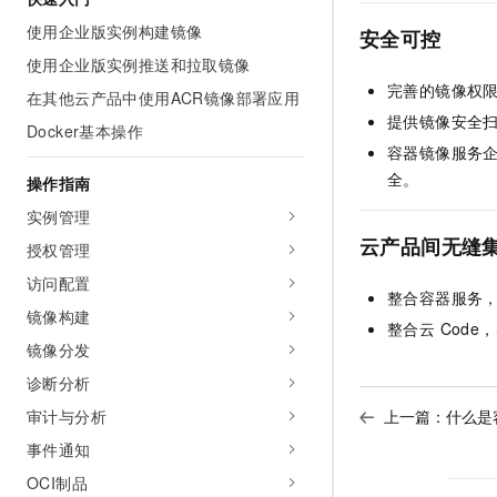
AI 产品 免费试用
网络
安全
云开发大赛
使用企业版实例构建镜像
Tableau 订阅
安全可控
1亿+ 大模型 tokens 和 
使用企业版实例推送和拉取镜像
可观测
入门学习赛
中间件
AI空中课堂在线直播课
140+云产品 免费试用
完善的镜像权
大模型服务
在其他云产品中使用ACR镜像部署应用
上云与迁云
产品新客免费试用，最长1
数据库
提供镜像安全
Docker基本操作
生态解决方案
千问AI平台-Token Plan
容器镜像服务
企业出海
大模型ACA认证体验
大数据计算
全。
助力企业全员 AI 认知与能
操作指南
行业生态解决方案
政企业务
媒体服务
千问AI平台-模型体验
实例管理
开发者生态解决方案
在线体验全尺寸、多种模态
云产品间无缝
授权管理
企业服务与云通信
AI 开发和 AI 应用解决
Happy 系列大模型
访问配置
域名与网站
整合容器服务
镜像构建
整合云 Cod
终端用户计算
镜像分发
诊断分析
Serverless
大模型解决方案
上一篇：
什么是
审计与分析
开发工具
快速部署 Dify，高效搭建 
事件通知
迁移与运维管理
OCI制品