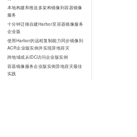
本地构建和推送多架构镜像到容器镜像
服务
十分钟迁移自建Harbor至容器镜像服务
企业版
使用Harbor的远程复制能力同步镜像到
ACR企业版实例并实现异地容灾
跨地域或从IDC访问企业版实例
容器镜像服务企业版实例异地容灾最佳
实践
安全合规
使用RAM进行访问控制
基于身份的策略
开发参考
为什么选择阿里云
大模型
产品和定
集成概览