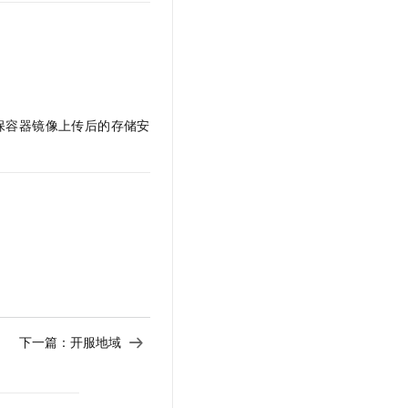
文戏情感细腻自然，动作戏激烈拳拳到肉，实现更强表演能力
支持中英文自由切换，具备更强的噪声鲁棒性
云聚AI 严选权益
SSL 证书
，一键激活高效办公新体验
精选AI产品，从模型到应用全链提效
堡垒机
AI 用量加速计划
应用
防火墙
、识别商机，让客服更高效、服务更出色。
新老同享，达量后返
千问办公
主机安全
NEW
保容器镜像上传后的存储安
的智能体编程平台
一站式AI生产力平台
AI 应用及服务市场
伶鹊
企业级人与Agent协作平台，接入和调度多个数字员工
智能客服平台，对话机器人、对话分析、智能外呼
AI 应用
大模型服务平台百炼 - 全妙
大模型
应用创作平台
多模态内容创作工具，已接入 DeepSeek
自然语言处理
数据标注
机器学习
下一篇：
开服地域
息提取
与 AI 智能体进行实时音视频通话
从文本、图片、视频中提取结构化的属性信息
构建支持视频理解的 AI 音视频实时通话应用