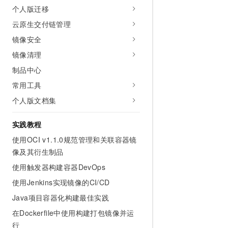
10 分钟在聊天系统中增加
个人版迁移
专有云
云原生交付链管理
镜像安全
镜像清理
制品中心
常用工具
个人版文档集
实践教程
使用OCI v1.1.0规范管理和关联容器镜
像及其衍生制品
使用触发器构建容器DevOps
使用Jenkins实现镜像的CI/CD
Java项目容器化构建最佳实践
在Dockerfile中使用构建打包镜像并运
行