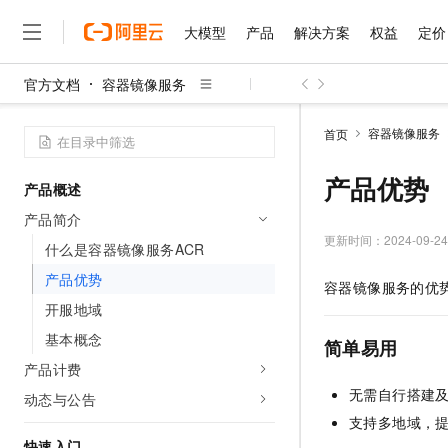
大模型
产品
解决方案
权益
定价
官方文档
容器镜像服务
大模型
产品
解决方案
权益
定价
云市场
伙伴
服务
了解阿里云
精选产品
精选解决方案
普惠上云
产品定价
精选商城
成为销售伙伴
售前咨询
为什么选择阿里云
千问AI平台
容器镜像服务
首页
了解云产品的定价详情
大模型服务平台百炼
千问办公，解锁你的工作
普惠上云 官方力荐
分销伙伴
在线服务
网站建设
什么是云计算
大
大模型服务与应用平台
企业级Agent产品，直接
云服务器38元/年起，超
产品优势
产品概述
咨询伙伴
多端小程序
技术领先
云上成本管理
售后服务
千问大模型
Agency Agents：拥
官方推荐返现计划
大模型
产品简介
大模型
精选产品
精选解决方案
Salesforce 国际版订阅
稳定可靠
管理和优化成本
多元化、高性能、安全可靠
推荐新用户得奖励，单订单
更新时间：
2024-09-24
销售伙伴合作计划
什么是容器镜像服务ACR
自助服务
友盟天域
安全合规
人工智能与机器学习
AI
文本生成
无影云电脑
HappyHorse 打造一
云工开物
产品优势
容器镜像服务的优
无影生态合作计划
在线服务
观测云
分析师报告
随时随地安全接入的云上超
高校专属算力普惠，学生认
计算
互联网应用开发
开服地域
Qwen3.8-Max
HOT
Salesforce On Alibaba C
工单服务
智能体时代全能旗舰模型
Tuya 物联网平台阿里云
研究报告与白皮书
基本概念
云解析DNS
快速拥有专属 OpenClaw
Consulting Partner 合
简单易用
大数据
容器
免费试用
短信专区
产品计费
蓝凌 OA
Qwen3.7-Plus
AI 大模型销售与服务生
现代化应用
存储
天池大赛
无需自行搭建
能看、能想、能动手的多模
动态与公告
云原生大数据计算服务 Max
解决方案免费试用 新老
电子合同
支持多地域，
面向分析的企业级SaaS模
最高领取价值200元试用
安全
网络与CDN
AI 算法大赛
Qwen3-VL-Plus
畅捷通
快速入门