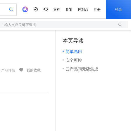
文档
备案
控制台
注册
登录
输入文档关键字查找
验
作计划
器
AI 活动
专业服务
服务伙伴合作计划
开发者社区
加入我们
服务平台百炼
阿里云 OPC 创新助力计划
本页导读
（1）
一站式生成采购清单，支持单品或批量购买
S
io：打造专属 AI 语音助手
S产品伙伴计划（繁花）
峰会
造的大模型服务与应用开发平台
轻量应用服务器
一句话生成原生可编辑精美 PPT 文稿
AI 生产力先锋
Al MaaS 服务伙伴赋能合作
域名
博文
Careers
至高可申请百万元
简单易用
性可伸缩的云计算服务
开启高性价比 AI 编程新体验
Qwen-Audio-3.0-Realtime 端到端实时语音角色扮演
输入一句话想法, 轻松生成专业的 PPT
先锋实践拓展 AI 生产力的边界
快速构建应用程序和网站，即刻迈出上云第一步
Token 补贴，五大权
计划
海大会
伙伴信用分合作计划
商标
问答
社会招聘
安全可控
益加速 OPC 成功
S
eek-V4-Pro
数字证书管理服务（原SSL证书）
一键部署幻兽帕鲁游戏服务器
飞天发布时刻
HOT
划
备案
电子书
校园招聘
云产品间无缝集成
pSeek-V4-Pro
视频创作，一键激活电商全链路生产力
全托管，含MySQL、PostgreSQL、SQL Server、MariaDB多引擎
实现全站HTTPS，呈现可信的WEB访问
一键购买专属联机服务器，轻松开启游戏
所见，即是所愿
我的收藏
产品详情
更多支持
划
公司注册
镜像站
视频生成
语音识别与合成
专属 QwenPaw
短信服务
漫剧工坊：一站式动画创作平台
AI 实训营
HOT
合作伙伴培训与认证
划
上云迁移
的智能体编程平台
站生成，高效打造优质广告素材
从聊天伙伴进化为能主动干活的本地数字员工
快速生产连贯的高质量长漫剧
从基础到进阶，Agent 创客手把手教你
国内短信简单易用，安全可靠，秒级触达，全球覆盖200+国家和地区。
e-1.1-T2V
Qwen3-TTS-Flash
lScope
我要反馈
查询合作伙伴
畅细腻的高质量视频
离线语音合成大模型，多语言方言自适应，低延迟高稳定
n Alibaba Cloud ISV 合作
代维服务
olarDB
建企业门户网站
大数据开发治理平台 DataWorks
10 分钟搭建微信、支付宝小程序
创新加速
ope
登录合作伙伴管理后台
我要建议
站，无忧落地极速上线
以可视化方式快速构建移动和 PC 门户网站
100%兼容MySQL、PostgreSQL，兼容Oracle，支持集中和分布式
高效部署网站，快速应用到小程序
Data Agent 驱动的一站式 Data+AI 开发治理平台
e-1.1-I2V
Cosyvoice-V3-Flash
安全
畅自然，细节丰富
高表现力语音合成大模型，语音克隆听感自然
我要投诉
上云场景组合购
伴
边界网络安全防护产品
漫剧创作，剧本、分镜、视频高效生成
覆盖90%+业务场景，专享组合折扣价
2V
VPN
Fun-ASR