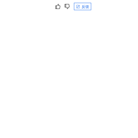
一个 AI 助手
即刻拥有 DeepSeek-R1 满血版
超强辅助，Bol
反馈
在企业官网、通讯软件中为客户提供 AI 客服
多种方案随心选，轻松解锁专属 DeepSeek