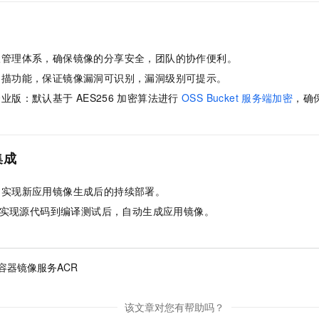
服务生态伙伴
视觉 Coding、空间感知、多模态思考等全面升级
1M上下文，专为长程任务能力而生
云工开物
企业应用
Night Plan 支持 Qwen 3.8-Max
AI 办公
NEW
Red Hat
30+ 款产品免费体验
夜间 5 折，Qwen/Meoo/TokenPlan 客户专享
AI智能应用
科研合作
ERP
堂（旗舰版）
SUSE
智能客服
限管理体系，确保镜像的分享安全，团队的协作便利。
AI 应用构建
大模型原生
CRM
2个月
自动承接线索
扫描功能，保证镜像漏洞可识别，漏洞级别可提示。
建站小程序
Qoder
大模型服务平台百炼-应用模版
OA 办公系统
HOT
NEW
企业版：默认基于
AES256
加密算法进行
OSS Bucket
服务端加密
，确
面向真实软件
个人版上线、团队版降价；千问3.8-Max首发发尝鲜
丰富多元化的应用模版和解决方案
力提升
财税管理
模板建站
万有无界
大模型服务平台百炼-智能体
400电话
定制建站
的模型效果
灵活可视化地构建企业级 Agent
集成
方案
广告营销
模板小程序
秒悟
人工智能平台 PAI
，实现新应用镜像生成后的持续部署。
定制小程序
云端极速 AI 
新一代 AI 视频生成模型，深度适配广告营销等场景
AI Native 的算法工程平台，一站式完成建模、训练、推理服务部署
e，实现源代码到编译测试后，自动生成应用镜像。
APP 开发
建站系统
容器镜像服务ACR
AI 应用
10分钟微调：让0.6B模型媲美235B模型
多模态数据信
依托云原生高可用架构,实现Dify私有化部署
用1%尺寸在特定领域达到大模型90%以上效果
该文章对您有帮助吗？