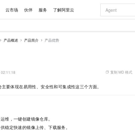
云市场
伙伴
服务
了解阿里云
AI 特惠
数据与 API
成为产品伙伴
企业增值服务
最佳实践
价格计算器
AI 场景体
基础软件
产品伙伴合
阿里云认证
市场活动
配置报价
大模型
产品概述
产品简介
产品优势
自助选配和估算价格
新方式
域名与网站
睿译宝，AI翻译排版一步到位
智启 AI 普惠权益
产品生态集成认证中心
企业支持计划
云上春晚
千问官方 MaaS 平台，为开发者和 Agent 而生，新用户赠送 1 亿 + tokens 额度
云服务器 EC
Qwen Aud
AI Coding
阿里云Maa
2026 阿里云
为企业打
数据集
Windows
大模型认证
模型
NEW
NEW
交付可用成果
值低价云产品抢先购
提供智能易用的域名与建站服务
上传文档即自动完成翻译和格式还原
至高享 1亿+免费 tokens，加速 Al 应用落地
安全可靠、弹
智能编程，一键
产品生态伙伴
专家技术服务
云上奥运之旅
弹性计算合作
阿里云中企出
手机三要素
宝塔 Linux
全部认证
价格优势
有专属领域专家
对象存储 OSS
GLM-5.2：长任务时代开源旗舰模型
阿里云 OPC 创新助力计划
云数据库 RD
即刻拥有 DeepS
AI 电商营销
产品生态伙伴工作台
企业增值服务台
云栖战略参考
云存储合作计
云栖大会
身份实名认证
CentOS
训练营
推动算力普惠，释放技术红利
的大模型服务
最高返9万
多领域专家智能体,一键组建 AI 虚拟交付团队
至高百万元 Token 补贴，加速一人公司成长
稳定、安全、高性价比、高性能的云存储服务
真正可用的 1M 上下文,一次完成代码全链路开发
轻松解锁专属 Dee
从图文生成到
复制 MD 格式
 02:11:18
云上的中国
数据库合作计
活动全景
短信
Docker
图片和
站式影视创作平台
人工智能平台 PAI
Hermes Agent，打造自进化智能体
Token Plan 模型订阅计划
Qoder
5 分钟轻松部署
AI 广告创作
企业成长
大模型
NEW
信息公告
势主要体现在易用性、安全性和可集成性这三个方面。
看见新力量
云网络合作计
OCR 文字识别
JAVA
级电脑
证享300元代金券
可视化编排打通从文字构思到成片全链路闭环
一站式AI开发、训练和推理服务
自主进化，持久记忆，越用越聪明
Qwen3.8-Max 首发尝鲜，限时加量 10 倍，夜间低至2折
面向真实软件
图文、视频一
Kimi-K3
HappyHors
NEW
魔搭 Mode
loud
服务实践
官网公告
Kimi 最新旗舰模型，长程编程与推理利器
让文字生成流
金融模力时刻
Salesforce O
版
发票查验
全能环境
Qoder CN
Claude Code + GStack 打造工程团队
千问办公，限时限量积分加倍
云原生数据库 P
低代码高效构
AI 建站
NEW
作计划
计划
创新中心
魔搭 ModelSc
健康状态
让AI从“聊天伙伴”进化为能干活的“数字员工”
覆盖公网/内网、递归/权威、移动APP等全场景解析服务
安装技能 GStack，拥有专属 AI 工程团队
你的AI工作搭子，覆盖日常办公高频场景
基于千问大模型等，支持代码智能生成、研发智能问答
0 代码专业建
客户案例
天气预报查询
操作系统
Deepseek-v4-pro
HappyHors
态合作计划
及运维，一键创建镜像仓库。
态智能体模型
旗舰 MoE 大模型，百万上下文与顶尖推理能力
图生视频，流
Compute
同享
容器服务 Kubernetes 版 ACK
万小智 AI 建站低至 15元/月
云防火墙
AI 短剧/漫剧
快递物流查询
WordPress
成为服务伙
高校合作
提供稳定快速的镜像上传、下载服务。
式云数据仓库
点，立即开启云上创新
提供一站式管理容器应用的 K8s 服务
送.CN域名，送备案服务码
云原生的云上
AI助力短剧
GLM-5.2
Wan2.7-T
Ubuntu