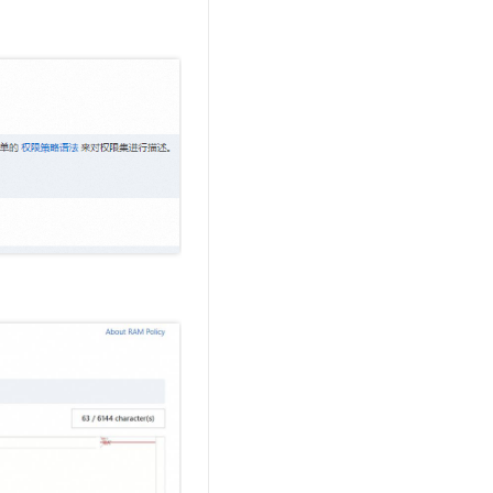
文戏情感细腻自然，动作戏激烈拳拳到肉，实现更强表演能力
支持中英文自由切换，具备更强的噪声鲁棒性
云聚AI 严选权益
SSL 证书
，一键激活高效办公新体验
精选AI产品，从模型到应用全链提效
堡垒机
AI 用量加速计划
应用
防火墙
、识别商机，让客服更高效、服务更出色。
新老同享，达量后返
千问办公
主机安全
NEW
的智能体编程平台
一站式AI生产力平台
AI 应用及服务市场
伶鹊
企业级人与Agent协作平台，接入和调度多个数字员工
智能客服平台，对话机器人、对话分析、智能外呼
AI 应用
大模型服务平台百炼 - 全妙
大模型
应用创作平台
多模态内容创作工具，已接入 DeepSeek
自然语言处理
数据标注
机器学习
息提取
与 AI 智能体进行实时音视频通话
从文本、图片、视频中提取结构化的属性信息
构建支持视频理解的 AI 音视频实时通话应用