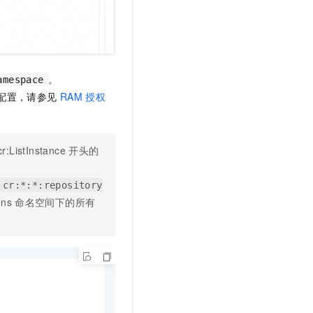
t.diy 一步搞定创意建站
构建大模型应用的安全防护体系
通过自然语言交互简化开发流程,全栈开发支持
通过阿里云安全产品对 AI 应用进行安全防护
。
amespace
配置，请参见
RAM
授权
cr:ListInstance
开头的
:cr:*:*:repository
ns
命名空间下的所有