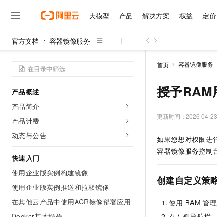
大模型
产品
解决方案
权益
定价
官方文档
容器镜像服务
大模型
产品
解决方案
权益
定价
云市场
伙伴
服务
了解阿里云
精选产品
精选解决方案
普惠上云
产品定价
精选商城
成为销售伙伴
售前咨询
为什么选择阿里云
千问AI平台
容器镜像服务
首页
了解云产品的定价详情
大模型服务平台百炼
千问办公，解锁你的工作
普惠上云 官方力荐
分销伙伴
在线服务
网站建设
什么是云计算
大
大模型服务与应用平台
企业级Agent产品，直接
云服务器38元/年起，超
授予RA
产品概述
咨询伙伴
多端小程序
技术领先
云上成本管理
售后服务
千问大模型
Agency Agents：拥
官方推荐返现计划
大模型
产品简介
大模型
精选产品
精选解决方案
Salesforce 国际版订阅
稳定可靠
管理和优化成本
多元化、高性能、安全可靠
推荐新用户得奖励，单订单
更新时间：
2026-04-23
销售伙伴合作计划
产品计费
自助服务
友盟天域
安全合规
人工智能与机器学习
AI
文本生成
无影云电脑
HappyHorse 打造一
云工开物
动态与公告
如果您想对权限进
无影生态合作计划
在线服务
观测云
分析师报告
随时随地安全接入的云上超
高校专属算力普惠，学生认
计算
互联网应用开发
Qwen3.8-Max
容器镜像服务控制
HOT
Salesforce On Alibaba C
工单服务
快速入门
智能体时代全能旗舰模型
Tuya 物联网平台阿里云
研究报告与白皮书
云解析DNS
快速拥有专属 OpenClaw
Consulting Partner 合
大数据
容器
使用企业版实例构建镜像
免费试用
短信专区
创建自定义策
蓝凌 OA
Qwen3.7-Plus
AI 大模型销售与服务生
使用企业版实例推送和拉取镜像
现代化应用
存储
天池大赛
能看、能想、能动手的多模
云原生大数据计算服务 Max
解决方案免费试用 新老
电子合同
在其他云产品中使用ACR镜像部署应用
使用
RAM
管理
面向分析的企业级SaaS模
最高领取价值200元试用
安全
网络与CDN
AI 算法大赛
Qwen3-VL-Plus
畅捷通
Docker基本操作
在左侧导航栏