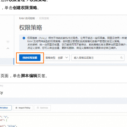
服务生态伙伴
视觉 Coding、空间感知、多模态思考等全面升级
1M上下文，专为长程任务能力而生
云工开物
企业应用
Night Plan 支持 Qwen 3.8-Max
AI 办公
NEW
面，单击
创建权限策略
。
Red Hat
30+ 款产品免费体验
夜间 5 折，Qwen/Meoo/TokenPlan 客户专享
AI智能应用
科研合作
ERP
堂（旗舰版）
SUSE
智能客服
AI 应用构建
大模型原生
CRM
2个月
自动承接线索
建站小程序
Qoder
大模型服务平台百炼-应用模版
OA 办公系统
HOT
NEW
面向真实软件
个人版上线、团队版降价；千问3.8-Max首发发尝鲜
丰富多元化的应用模版和解决方案
力提升
财税管理
模板建站
万有无界
大模型服务平台百炼-智能体
400电话
定制建站
的模型效果
灵活可视化地构建企业级 Agent
方案
广告营销
模板小程序
秒悟
人工智能平台 PAI
略
页面，单击
脚本编辑
页签。
定制小程序
云端极速 AI 
新一代 AI 视频生成模型，深度适配广告营销等场景
AI Native 的算法工程平台，一站式完成建模、训练、推理服务部署
APP 开发
建站系统
AI 应用
10分钟微调：让0.6B模型媲美235B模型
多模态数据信
依托云原生高可用架构,实现Dify私有化部署
用1%尺寸在特定领域达到大模型90%以上效果