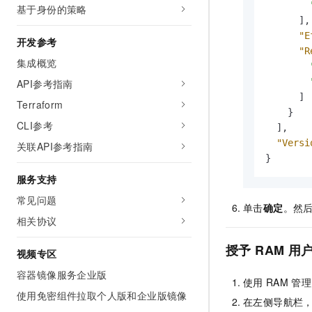
基于身份的策略
]
,
"E
开发参考
"R
集成概览
API参考指南
]
Terraform
}
CLI参考
]
,
"Versi
关联API参考指南
}
服务支持
常见问题
单击
确定
。然
相关协议
授予
RAM
用
视频专区
容器镜像服务企业版
使用
RAM
管理
使用免密组件拉取个人版和企业版镜像
在左侧导航栏