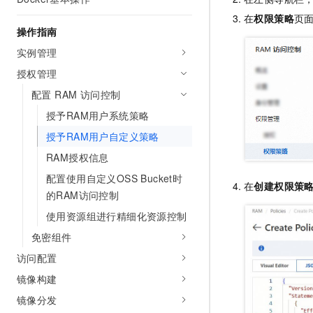
AI 产品 免费试用
网络
安全
云开发大赛
在
权限策略
页
Tableau 订阅
1亿+ 大模型 tokens 和 
操作指南
可观测
入门学习赛
中间件
AI空中课堂在线直播课
实例管理
140+云产品 免费试用
大模型服务
上云与迁云
产品新客免费试用，最长1
数据库
授权管理
生态解决方案
千问AI平台-Token Plan
配置 RAM 访问控制
企业出海
大模型ACA认证体验
大数据计算
助力企业全员 AI 认知与能
授予RAM用户系统策略
行业生态解决方案
政企业务
媒体服务
千问AI平台-模型体验
授予RAM用户自定义策略
开发者生态解决方案
在线体验全尺寸、多种模态
RAM授权信息
企业服务与云通信
AI 开发和 AI 应用解决
Happy 系列大模型
配置使用自定义OSS Bucket时
在
创建权限策
域名与网站
的RAM访问控制
终端用户计算
使用资源组进行精细化资源控制
免密组件
Serverless
大模型解决方案
访问配置
开发工具
快速部署 Dify，高效搭建 
镜像构建
迁移与运维管理
镜像分发