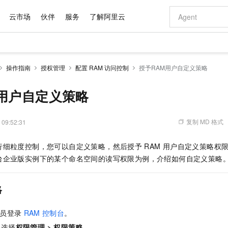
云市场
伙伴
服务
了解阿里云
AI 特惠
数据与 API
成为产品伙伴
企业增值服务
最佳实践
价格计算器
AI 场景体
基础软件
产品伙伴合
阿里云认证
市场活动
配置报价
大模型
操作指南
授权管理
配置 RAM 访问控制
授予RAM用户自定义策略
自助选配和估算价格
新方式
域名与网站
睿译宝，AI翻译排版一步到位
智启 AI 普惠权益
产品生态集成认证中心
企业支持计划
云上春晚
千问官方 MaaS 平台，为开发者和 Agent 而生，新用户赠送 1 亿 + tokens 额度
云服务器 EC
Qwen Aud
AI Coding
阿里云Maa
2026 阿里云
为企业打
数据集
Windows
大模型认证
模型
NEW
NEW
交付可用成果
值低价云产品抢先购
提供智能易用的域名与建站服务
上传文档即自动完成翻译和格式还原
至高享 1亿+免费 tokens，加速 Al 应用落地
安全可靠、弹
智能编程，一键
M用户自定义策略
产品生态伙伴
专家技术服务
云上奥运之旅
弹性计算合作
阿里云中企出
手机三要素
宝塔 Linux
全部认证
价格优势
有专属领域专家
对象存储 OSS
GLM-5.2：长任务时代开源旗舰模型
阿里云 OPC 创新助力计划
云数据库 RD
即刻拥有 DeepS
AI 电商营销
产品生态伙伴工作台
企业增值服务台
云栖战略参考
云存储合作计
云栖大会
身份实名认证
CentOS
训练营
推动算力普惠，释放技术红利
的大模型服务
最高返9万
多领域专家智能体,一键组建 AI 虚拟交付团队
至高百万元 Token 补贴，加速一人公司成长
稳定、安全、高性价比、高性能的云存储服务
真正可用的 1M 上下文,一次完成代码全链路开发
轻松解锁专属 Dee
从图文生成到
复制 MD 格式
 09:52:31
云上的中国
数据库合作计
活动全景
短信
Docker
图片和
站式影视创作平台
人工智能平台 PAI
Hermes Agent，打造自进化智能体
Token Plan 模型订阅计划
Qoder
5 分钟轻松部署
AI 广告创作
企业成长
大模型
NEW
信息公告
行细粒度控制，您可以自定义策略，然后授予
RAM
用户自定义策略权
看见新力量
云网络合作计
OCR 文字识别
JAVA
级电脑
证享300元代金券
可视化编排打通从文字构思到成片全链路闭环
一站式AI开发、训练和推理服务
自主进化，持久记忆，越用越聪明
Qwen3.8-Max 首发尝鲜，限时加量 10 倍，夜间低至2折
面向真实软件
图文、视频一
Kimi-K3
HappyHors
台企业版实例下的某个命名空间的读写权限为例，介绍如何自定义策略
NEW
魔搭 Mode
loud
服务实践
官网公告
Kimi 最新旗舰模型，长程编程与推理利器
让文字生成流
金融模力时刻
Salesforce O
版
发票查验
全能环境
Qoder CN
Claude Code + GStack 打造工程团队
千问办公，限时限量积分加倍
云原生数据库 P
低代码高效构
AI 建站
NEW
作计划
计划
创新中心
魔搭 ModelSc
健康状态
让AI从“聊天伙伴”进化为能干活的“数字员工”
覆盖公网/内网、递归/权威、移动APP等全场景解析服务
安装技能 GStack，拥有专属 AI 工程团队
你的AI工作搭子，覆盖日常办公高频场景
基于千问大模型等，支持代码智能生成、研发智能问答
0 代码专业建
略
客户案例
天气预报查询
操作系统
Deepseek-v4-pro
HappyHors
态合作计划
态智能体模型
旗舰 MoE 大模型，百万上下文与顶尖推理能力
图生视频，流
Compute
同享
容器服务 Kubernetes 版 ACK
万小智 AI 建站低至 15元/月
云防火墙
AI 短剧/漫剧
快递物流查询
WordPress
成为服务伙
高校合作
员登录
RAM
控制台
。
式云数据仓库
点，立即开启云上创新
提供一站式管理容器应用的 K8s 服务
送.CN域名，送备案服务码
云原生的云上
AI助力短剧
GLM-5.2
Wan2.7-T
Ubuntu
，选择
权限管理
>
权限策略
。