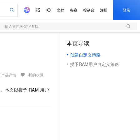
文档
备案
控制台
注册
登录
输入文档关键字查找
验
作计划
器
AI 活动
专业服务
服务伙伴合作计划
开发者社区
加入我们
服务平台百炼
阿里云 OPC 创新助力计划
本页导读
（1）
一站式生成采购清单，支持单品或批量购买
S
io：打造专属 AI 语音助手
S产品伙伴计划（繁花）
峰会
造的大模型服务与应用开发平台
轻量应用服务器
一句话生成原生可编辑精美 PPT 文稿
AI 生产力先锋
Al MaaS 服务伙伴赋能合作
域名
博文
Careers
至高可申请百万元
创建自定义策略
性可伸缩的云计算服务
开启高性价比 AI 编程新体验
Qwen-Audio-3.0-Realtime 端到端实时语音角色扮演
输入一句话想法, 轻松生成专业的 PPT
先锋实践拓展 AI 生产力的边界
快速构建应用程序和网站，即刻迈出上云第一步
Token 补贴，五大权
计划
海大会
伙伴信用分合作计划
商标
问答
社会招聘
授予RAM用户自定义策略
益加速 OPC 成功
S
eek-V4-Pro
数字证书管理服务（原SSL证书）
一键部署幻兽帕鲁游戏服务器
飞天发布时刻
HOT
划
备案
电子书
校园招聘
pSeek-V4-Pro
视频创作，一键激活电商全链路生产力
全托管，含MySQL、PostgreSQL、SQL Server、MariaDB多引擎
实现全站HTTPS，呈现可信的WEB访问
一键购买专属联机服务器，轻松开启游戏
所见，即是所愿
我的收藏
产品详情
更多支持
划
公司注册
镜像站
视频生成
语音识别与合成
专属 QwenPaw
短信服务
漫剧工坊：一站式动画创作平台
AI 实训营
HOT
限。本文以授予
RAM
用户
合作伙伴培训与认证
划
上云迁移
的智能体编程平台
站生成，高效打造优质广告素材
从聊天伙伴进化为能主动干活的本地数字员工
快速生产连贯的高质量长漫剧
从基础到进阶，Agent 创客手把手教你
国内短信简单易用，安全可靠，秒级触达，全球覆盖200+国家和地区。
e-1.1-T2V
Qwen3-TTS-Flash
。
lScope
我要反馈
查询合作伙伴
畅细腻的高质量视频
离线语音合成大模型，多语言方言自适应，低延迟高稳定
n Alibaba Cloud ISV 合作
代维服务
olarDB
建企业门户网站
大数据开发治理平台 DataWorks
10 分钟搭建微信、支付宝小程序
创新加速
ope
登录合作伙伴管理后台
我要建议
站，无忧落地极速上线
以可视化方式快速构建移动和 PC 门户网站
100%兼容MySQL、PostgreSQL，兼容Oracle，支持集中和分布式
高效部署网站，快速应用到小程序
Data Agent 驱动的一站式 Data+AI 开发治理平台
e-1.1-I2V
Cosyvoice-V3-Flash
安全
畅自然，细节丰富
高表现力语音合成大模型，语音克隆听感自然
我要投诉
上云场景组合购
伴
边界网络安全防护产品
漫剧创作，剧本、分镜、视频高效生成
覆盖90%+业务场景，专享组合折扣价
2V
VPN
Fun-ASR