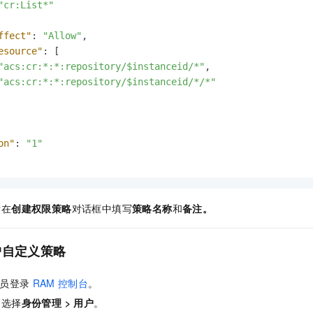
"cr:List*"
ffect"
:
"Allow"
,
esource"
:
[
"acs:cr:*:*:repository/$instanceid/*"
,
"acs:cr:*:*:repository/$instanceid/*/*"
on"
:
"1"
后在
创建权限策略
对话框中填写
策略名称
和
备注。
户自定义策略
员登录
RAM
控制台
。
，选择
身份管理
>
用户
。