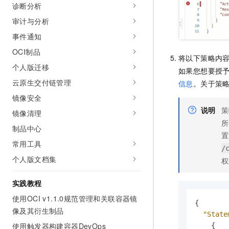
诊断分析
10 分钟在聊天系统中增加
专有云
审计与分析
事件通知
OCI制品
将以下策略内
个人版迁移
如果您想要授
云原生交付链管理
信息
。关于策
镜像安全
说明
策
镜像清理
所
制品中心
置
常用工具
/
个人版文档集
权
实践教程
使用OCI v1.1.0规范管理和关联容器镜
{
像及其衍生制品
"State
使用触发器构建容器DevOps
{