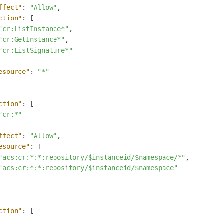
ffect"
:
"Allow"
,
ction"
:
[
"cr:ListInstance*"
,
"cr:GetInstance*"
,
"cr:ListSignature*"
esource"
:
"*"
ction"
:
[
"cr:*"
ffect"
:
"Allow"
,
esource"
:
[
"acs:cr:*:*:repository/$instanceid/$namespace/*"
,
"acs:cr:*:*:repository/$instanceid/$namespace"
ction"
:
[