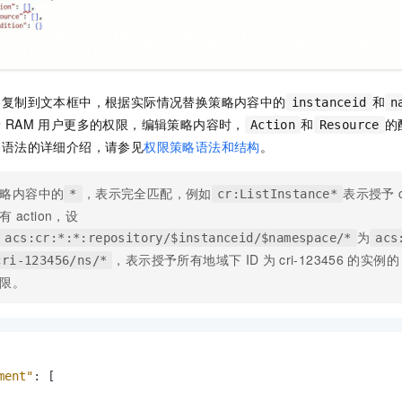
一个 AI 助手
即刻拥有 DeepSeek-R1 满血版
超强辅助，Bol
在企业官网、通讯软件中为客户提供 AI 客服
多种方案随心选，轻松解锁专属 DeepSeek
容复制到文本框中，根据实际情况替换策略内容中的
和
instanceid
n
予
RAM
用户更多的权限，编辑策略内容时，
和
的
Action
Resource
略语法的详细介绍，请参见
权限策略语法和结构
。
略内容中的
，表示完全匹配，例如
表示授予
*
cr:ListInstance*
有
action，设
为
acs:cr:*:*:repository/$instanceid/$namespace/*
acs
，表示授予所有地域下
ID
为
cri-123456
的实例的
cri-123456/ns/*
限。
ment"
:
[