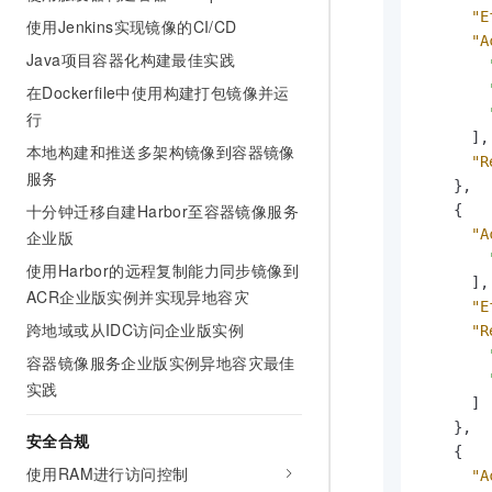
"E
使用Jenkins实现镜像的CI/CD
"A
Java项目容器化构建最佳实践
在Dockerfile中使用构建打包镜像并运
行
]
,
本地构建和推送多架构镜像到容器镜像
"R
服务
}
,
十分钟迁移自建Harbor至容器镜像服务
{
"A
企业版
使用Harbor的远程复制能力同步镜像到
]
,
ACR企业版实例并实现异地容灾
"E
跨地域或从IDC访问企业版实例
"R
容器镜像服务企业版实例异地容灾最佳
实践
]
}
,
安全合规
{
使用RAM进行访问控制
"A