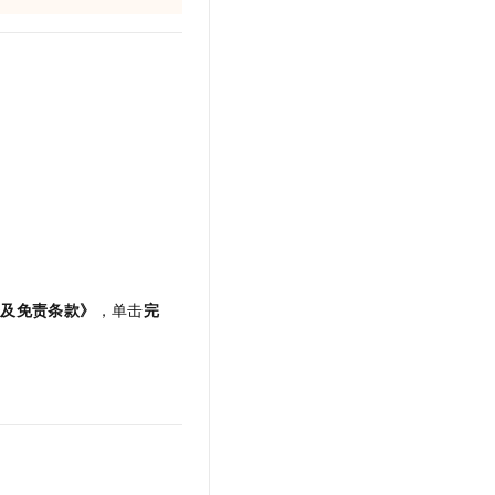
t.diy 一步搞定创意建站
构建大模型应用的安全防护体系
通过自然语言交互简化开发流程,全栈开发支持
通过阿里云安全产品对 AI 应用进行安全防护
务及免责条款》
，单击
完