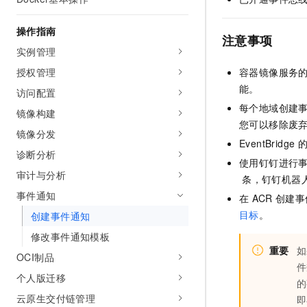
AI 产品 免费试用
网络
安全
云开发大赛
Tableau 订阅
1亿+ 大模型 tokens 和 
操作指南
注意事项
可观测
入门学习赛
中间件
AI空中课堂在线直播课
实例管理
140+云产品 免费试用
大模型服务
上云与迁云
产品新客免费试用，最长1
数据库
授权管理
容器镜像服务
生态解决方案
能。
千问AI平台-Token Plan
访问配置
企业出海
大模型ACA认证体验
大数据计算
每个地域创建
助力企业全员 AI 认知与能
镜像构建
行业生态解决方案
政企业务
您可以移除废
媒体服务
千问AI平台-模型体验
镜像分发
开发者生态解决方案
EventBridge
在线体验全尺寸、多种模态
诊断分析
企业服务与云通信
使用钉钉进行
AI 开发和 AI 应用解决
Happy 系列大模型
审计与分析
条，钉钉机器
域名与网站
事件通知
在
ACR
创建事
终端用户计算
目标
。
创建事件通知
修改事件通知模板
Serverless
大模型解决方案
重要
如
OCI制品
开发工具
件
快速部署 Dify，高效搭建 
个人版迁移
的
迁移与运维管理
云原生交付链管理
即