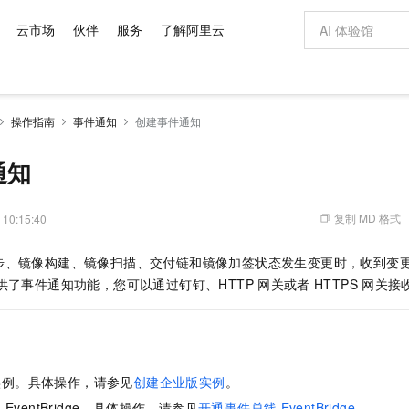
云市场
伙伴
服务
了解阿里云
AI 特惠
数据与 API
成为产品伙伴
企业增值服务
最佳实践
价格计算器
AI 场景体
基础软件
产品伙伴合
阿里云认证
市场活动
配置报价
大模型
操作指南
事件通知
创建事件通知
自助选配和估算价格
新方式
域名与网站
睿译宝，AI翻译排版一步到位
智启 AI 普惠权益
产品生态集成认证中心
企业支持计划
云上春晚
千问官方 MaaS 平台，为开发者和 Agent 而生，新用户赠送 1 亿 + tokens 额度
云服务器 EC
Qwen Aud
AI Coding
阿里云Maa
2026 阿里云
为企业打
数据集
Windows
大模型认证
模型
NEW
NEW
交付可用成果
值低价云产品抢先购
提供智能易用的域名与建站服务
上传文档即自动完成翻译和格式还原
至高享 1亿+免费 tokens，加速 Al 应用落地
安全可靠、弹
智能编程，一键
通知
产品生态伙伴
专家技术服务
云上奥运之旅
弹性计算合作
阿里云中企出
手机三要素
宝塔 Linux
全部认证
价格优势
有专属领域专家
对象存储 OSS
GLM-5.2：长任务时代开源旗舰模型
阿里云 OPC 创新助力计划
云数据库 RD
即刻拥有 DeepS
AI 电商营销
产品生态伙伴工作台
企业增值服务台
云栖战略参考
云存储合作计
云栖大会
身份实名认证
CentOS
训练营
推动算力普惠，释放技术红利
的大模型服务
最高返9万
多领域专家智能体,一键组建 AI 虚拟交付团队
至高百万元 Token 补贴，加速一人公司成长
稳定、安全、高性价比、高性能的云存储服务
真正可用的 1M 上下文,一次完成代码全链路开发
轻松解锁专属 Dee
从图文生成到
复制 MD 格式
 10:15:40
云上的中国
数据库合作计
活动全景
短信
Docker
图片和
站式影视创作平台
人工智能平台 PAI
Hermes Agent，打造自进化智能体
Token Plan 模型订阅计划
Qoder
5 分钟轻松部署
AI 广告创作
企业成长
大模型
NEW
信息公告
步、镜像构建、镜像扫描、交付链和镜像加签状态发生变更时，收到变更
看见新力量
云网络合作计
OCR 文字识别
JAVA
级电脑
证享300元代金券
可视化编排打通从文字构思到成片全链路闭环
一站式AI开发、训练和推理服务
自主进化，持久记忆，越用越聪明
Qwen3.8-Max 首发尝鲜，限时加量 10 倍，夜间低至2折
面向真实软件
图文、视频一
Kimi-K3
HappyHors
供了事件通知功能，您可以通过钉钉、HTTP
网关或者
HTTPS
网关接
NEW
魔搭 Mode
loud
服务实践
官网公告
Kimi 最新旗舰模型，长程编程与推理利器
让文字生成流
金融模力时刻
Salesforce O
版
发票查验
全能环境
Qoder CN
Claude Code + GStack 打造工程团队
千问办公，限时限量积分加倍
云原生数据库 P
低代码高效构
AI 建站
NEW
作计划
计划
创新中心
魔搭 ModelSc
健康状态
让AI从“聊天伙伴”进化为能干活的“数字员工”
覆盖公网/内网、递归/权威、移动APP等全场景解析服务
安装技能 GStack，拥有专属 AI 工程团队
你的AI工作搭子，覆盖日常办公高频场景
基于千问大模型等，支持代码智能生成、研发智能问答
0 代码专业建
客户案例
天气预报查询
操作系统
Deepseek-v4-pro
HappyHors
态合作计划
态智能体模型
旗舰 MoE 大模型，百万上下文与顶尖推理能力
图生视频，流
Compute
同享
容器服务 Kubernetes 版 ACK
万小智 AI 建站低至 15元/月
云防火墙
AI 短剧/漫剧
快递物流查询
WordPress
成为服务伙
高校合作
实例。具体操作，请参见
创建企业版实例
。
式云数据仓库
点，立即开启云上创新
提供一站式管理容器应用的 K8s 服务
送.CN域名，送备案服务码
云原生的云上
AI助力短剧
GLM-5.2
Wan2.7-T
Ubuntu
线
EventBridge。具体操作，请参见
开通事件总线
EventBridge
。