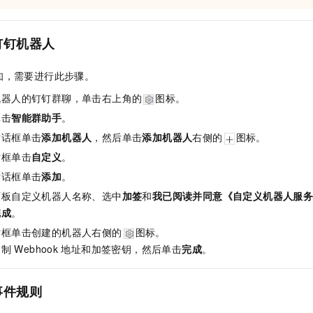
一个 AI 助手
即刻拥有 DeepSeek-R1 满血版
超强辅助，Bol
在企业官网、通讯软件中为客户提供 AI 客服
多种方案随心选，轻松解锁专属 DeepSeek
钉钉机器人
知，需要进行此步骤。
机器人的钉钉群聊，单击右上角的
图标。
单击
智能群助手
。
对话框单击
添加机器人
，然后单击
添加机器人
右侧的
图标。
话框单击
自定义
。
对话框单击
添加
。
面板自定义机器人名称、选中
加签
和
我已阅读并同意《自定义机器人服
完成
。
话框单击创建的机器人右侧的
图标。
复制
Webhook
地址和加签密钥，然后单击
完成
。
事件规则