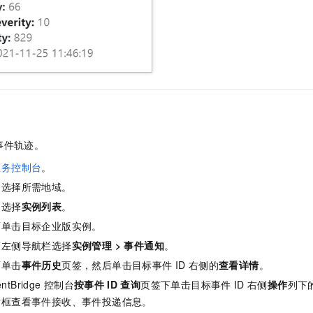
事件轨迹。
服务控制台
。
，选择所需地域。
，选择
实例列表
。
面单击目标企业版实例。
面左侧导航栏选择
实例管理
>
事件通知
。
面单击
事件历史
页签，然后单击目标事件
ID
右侧的
查看详情
。
ntBridge
控制台
按事件
ID
查询
页签下单击目标事件
ID
右侧
操作
列下
话框查看事件接收、事件投递信息。