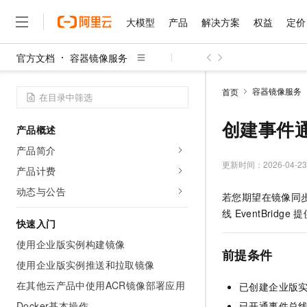
大模型
产品
解决方案
权益
定价
官方文档
容器镜像服务
大模型
产品
解决方案
权益
定价
云市场
伙伴
服务
了解阿里云
精选产品
精选解决方案
普惠上云
产品定价
精选商城
成为销售伙伴
售前咨询
为什么选择阿里云
千问AI平台
容器镜像服务
首页
了解云产品的定价详情
大模型服务平台百炼
千问办公，解锁你的工作
普惠上云 官方力荐
分销伙伴
在线服务
网站建设
什么是云计算
大
大模型服务与应用平台
企业级Agent产品，直接
云服务器38元/年起，超
创建事件
产品概述
咨询伙伴
多端小程序
技术领先
云上成本管理
售后服务
千问大模型
Agency Agents：拥
官方推荐返现计划
大模型
产品简介
大模型
精选产品
精选解决方案
Salesforce 国际版订阅
稳定可靠
管理和优化成本
多元化、高性能、安全可靠
推荐新用户得奖励，单订单
更新时间：
2026-04-23
销售伙伴合作计划
产品计费
自助服务
友盟天域
安全合规
人工智能与机器学习
AI
文本生成
无影云电脑
HappyHorse 打造一
云工开物
动态与公告
若您期望在镜像同
无影生态合作计划
在线服务
观测云
分析师报告
随时随地安全接入的云上超
高校专属算力普惠，学生认
计算
互联网应用开发
Qwen3.8-Max
线
EventBridge
提
HOT
Salesforce On Alibaba C
工单服务
快速入门
智能体时代全能旗舰模型
Tuya 物联网平台阿里云
研究报告与白皮书
云解析DNS
快速拥有专属 OpenClaw
Consulting Partner 合
大数据
容器
使用企业版实例构建镜像
免费试用
短信专区
前提条件
蓝凌 OA
Qwen3.7-Plus
AI 大模型销售与服务生
使用企业版实例推送和拉取镜像
现代化应用
存储
天池大赛
能看、能想、能动手的多模
云原生大数据计算服务 Max
解决方案免费试用 新老
电子合同
在其他云产品中使用ACR镜像部署应用
已创建企业版
面向分析的企业级SaaS模
最高领取价值200元试用
安全
网络与CDN
AI 算法大赛
Qwen3-VL-Plus
畅捷通
Docker基本操作
已开通事件总