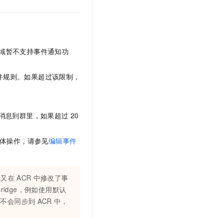
文戏情感细腻自然，动作戏激烈拳拳到肉，实现更强表演能力
支持中英文自由切换，具备更强的噪声鲁棒性
云聚AI 严选权益
SSL 证书
，一键激活高效办公新体验
精选AI产品，从模型到应用全链提效
堡垒机
AI 用量加速计划
应用
防火墙
、识别商机，让客服更高效、服务更出色。
新老同享，达量后返
域暂不支持事件通知功
千问办公
主机安全
NEW
的智能体编程平台
一站式AI生产力平台
件规则。如果超过该限制，
AI 应用及服务市场
伶鹊
企业级人与Agent协作平台，接入和调度多个数字员工
智能客服平台，对话机器人、对话分析、智能外呼
AI 应用
消息到群里，如果超过
20
大模型服务平台百炼 - 全妙
大模型
应用创作平台
多模态内容创作工具，已接入 DeepSeek
体操作，请参见
编辑事件
自然语言处理
数据标注
您又在
ACR
中修改了事
机器学习
tBridge，例如使用默认
息提取
与 AI 智能体进行实时音视频通话
则不会同步到
ACR
中，
从文本、图片、视频中提取结构化的属性信息
构建支持视频理解的 AI 音视频实时通话应用