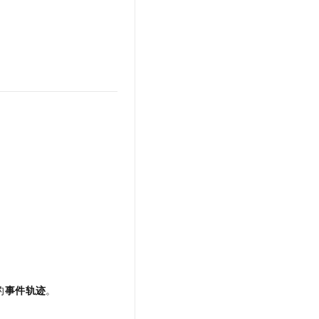
的
事件轨迹
。