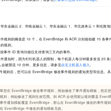
服务生态伙伴
视觉 Coding、空间感知、多模态思考等全面升级
1M上下文，专为长程任务能力而生
云工开物
企业应用
Night Plan 支持 Qwen 3.8-Max
AI 办公
NEW
Red Hat
30+ 款产品免费体验
夜间 5 折，Qwen/Meoo/TokenPlan 客户专享
AI智能应用
科研合作
ERP
堂（旗舰版）
SUSE
智能客服
AI 应用构建
大模型原生
CRM
2个月
自动承接线索
的华东金融云
2、华南金融云
1、华东金融云
1、华北政务云
1
和伦敦地
建站小程序
Qoder
大模型服务平台百炼-应用模版
OA 办公系统
HOT
NEW
面向真实软件
个人版上线、团队版降价；千问3.8-Max首发发尝鲜
丰富多元化的应用模版和解决方案
事件规则的阈值是
10
个，在
EventBridge
和
ACR
分别能创建
10
条事
力提升
财税管理
模板建站
弃的规则。
万有无界
大模型服务平台百炼-智能体
400电话
定制建站
的按事件
ID
查询功能仅支持查询三天内的事件。
的模型效果
灵活可视化地构建企业级 Agent
事件通知时，因为钉钉机器人的限制，每个机器人每分钟最多发送
20
条
方案
广告营销
模板小程序
秒悟
人工智能平台 PAI
人会被限流
10
分钟。
更多信息，请参见
自定义机器人接入
。
定制小程序
云端极速 AI 
新一代 AI 视频生成模型，深度适配广告营销等场景
AI Native 的算法工程平台，一站式完成建模、训练、推理服务部署
件规则后，您可以在
EventBridge
修改事件规则的通知类型等信息。具
APP 开发
建站系统
果您在
EventBridge
修改事件规则，例如修改了事件通知模板，然后
规则，例如修改了规则生效范围。则
ACR
会使用默认规则覆盖
Even
AI 应用
10分钟微调：让0.6B模型媲美235B模型
多模态数据信
事件通知模板覆盖
EventBridge，那么在
EventBridge
修改的事件规
依托云原生高可用架构,实现Dify私有化部署
用1%尺寸在特定领域达到大模型90%以上效果
在
EventBridge
中修改的通知模板无效。