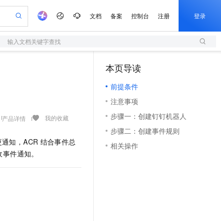
文档
备案
控制台
注册
登录
输入文档关键字查找
验
作计划
器
AI 活动
专业服务
服务伙伴合作计划
开发者社区
加入我们
服务平台百炼
阿里云 OPC 创新助力计划
本页导读
（1）
一站式生成采购清单，支持单品或批量购买
S
io：打造专属 AI 语音助手
S产品伙伴计划（繁花）
峰会
造的大模型服务与应用开发平台
轻量应用服务器
一句话生成原生可编辑精美 PPT 文稿
AI 生产力先锋
Al MaaS 服务伙伴赋能合作
域名
博文
Careers
至高可申请百万元
前提条件
性可伸缩的云计算服务
开启高性价比 AI 编程新体验
Qwen-Audio-3.0-Realtime 端到端实时语音角色扮演
输入一句话想法, 轻松生成专业的 PPT
先锋实践拓展 AI 生产力的边界
快速构建应用程序和网站，即刻迈出上云第一步
Token 补贴，五大权
计划
海大会
伙伴信用分合作计划
商标
问答
社会招聘
注意事项
益加速 OPC 成功
S
eek-V4-Pro
数字证书管理服务（原SSL证书）
一键部署幻兽帕鲁游戏服务器
飞天发布时刻
HOT
划
备案
电子书
校园招聘
步骤一：创建钉钉机器人
pSeek-V4-Pro
视频创作，一键激活电商全链路生产力
全托管，含MySQL、PostgreSQL、SQL Server、MariaDB多引擎
实现全站HTTPS，呈现可信的WEB访问
一键购买专属联机服务器，轻松开启游戏
所见，即是所愿
我的收藏
产品详情
更多支持
划
公司注册
镜像站
步骤二：创建事件规则
视频生成
语音识别与合成
专属 QwenPaw
短信服务
漫剧工坊：一站式动画创作平台
AI 实训营
HOT
通知，ACR
结合事件总
合作伙伴培训与认证
相关操作
划
上云迁移
的智能体编程平台
站生成，高效打造优质广告素材
从聊天伙伴进化为能主动干活的本地数字员工
快速生产连贯的高质量长漫剧
从基础到进阶，Agent 创客手把手教你
国内短信简单易用，安全可靠，秒级触达，全球覆盖200+国家和地区。
e-1.1-T2V
Qwen3-TTS-Flash
收事件通知。
lScope
我要反馈
查询合作伙伴
畅细腻的高质量视频
离线语音合成大模型，多语言方言自适应，低延迟高稳定
n Alibaba Cloud ISV 合作
代维服务
olarDB
建企业门户网站
大数据开发治理平台 DataWorks
10 分钟搭建微信、支付宝小程序
创新加速
ope
登录合作伙伴管理后台
我要建议
站，无忧落地极速上线
以可视化方式快速构建移动和 PC 门户网站
100%兼容MySQL、PostgreSQL，兼容Oracle，支持集中和分布式
高效部署网站，快速应用到小程序
Data Agent 驱动的一站式 Data+AI 开发治理平台
e-1.1-I2V
Cosyvoice-V3-Flash
安全
畅自然，细节丰富
高表现力语音合成大模型，语音克隆听感自然
我要投诉
上云场景组合购
伴
边界网络安全防护产品
漫剧创作，剧本、分镜、视频高效生成
覆盖90%+业务场景，专享组合折扣价
2V
VPN
Fun-ASR