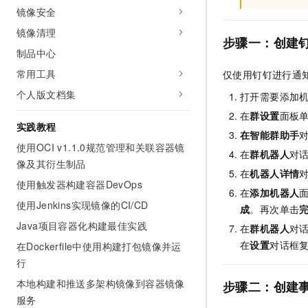
10 分钟在聊天系统中增加
镜像安全
专有云
镜像清理
步骤一：创建
制品中心
常用工具
仅使用钉钉进行通
个人版文档集
打开需要添加
在
群设置
面板
实践教程
在智能群助手
使用OCI v1.1.0规范管理和关联容器镜
在
群机器人
对
像及其衍生制品
在
机器人详情
使用触发器构建容器DevOps
在
添加机器人
使用Jenkins实现镜像的CI/CD
成
。再次单击
Java项目容器化构建最佳实践
在
群机器人
对
在
设置
对话框
在Dockerfile中使用构建打包镜像并运
行
本地构建和推送多架构镜像到容器镜像
步骤二：创建
服务