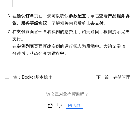
在
确认订单
页面，您可以确认
参数配置
，单击查看
产品服务协
议、服务等级协议
，了解相关内容后单击
去支付
。
在
支付
页面底部查看实例的总费用，如无疑问，根据提示完成
支付。
在
实例列表
页面新建实例的运行状态为
启动中
。大约
2
到
3
分钟后，状态会变为
运行中
。
上一篇：
Docker基本操作
下一篇：
存储管理
该文章对您有帮助吗？
反馈