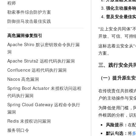
程师
10 分钟在聊天系统中增加
专有云
强化主动服务
勒索事件综合防护方案
普及安全最佳
防御挂马攻击最佳实践
“云上安全共同体
高危漏洞修复指引
开放、可信、可持
Apache Shiro 默认密钥致命令执行漏
这标志着云安全从“
洞
方案。
Apache Struts2 远程代码执行漏洞
三、践行安全共
Confluence 远程代码执行漏洞
（一）
提升原生安
Nacos 高危漏洞
Spring Boot Actuator 未授权访问远程
在传统责任共担模
代码执行漏洞
户的主动操作与安
Spring Cloud Gateway 远程命令执行
为降低使用门槛，
漏洞
件根因的分析，识
Redis 未授权访问漏洞
风险提示：
在
服务弱口令
默认勾选：
将