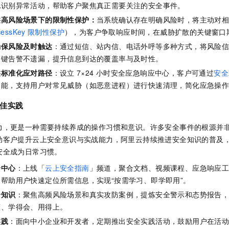
地识别异常活动，帮助客户聚焦真正需要关注的安全事件。
供高风险场景下的限制性保护：
当系统确认存在明确风险时，将主动对
cessKey
限制性保护
），为客户争取响应时间，在威胁扩散的关键窗口
确保风险及时触达
：通过短信、站内信、电话外呼等多种方式，将风险
关键告警不遗漏，提升信息到达的覆盖率与及时性。
供标准化应对路径
：设立
7×24
小时安全应急响应中心，客户可通过
安全
功能，支持用户对常见威胁（如恶意进程）进行快速清理，简化应急操
佳实践
力，更是一种需要持续养成的操作习惯和意识。许多安全事件的根源并
助客户提升云上安全意识与实战能力，阿里云持续推进安全知识的普及
安全成为日常习惯。
全中心
：上线「
云上安全指南
」频道，聚合文档、视频课程、应急响应
帮助用户快速定位所需信息，实现“按需学习、即学即用”。
全知识
：聚焦高频风险场景和真实攻防案例，提炼安全警示和态势报告
懂、学得会、用得上。
实践
：面向中小企业和开发者，定期推出安全实践活动，鼓励用户在活