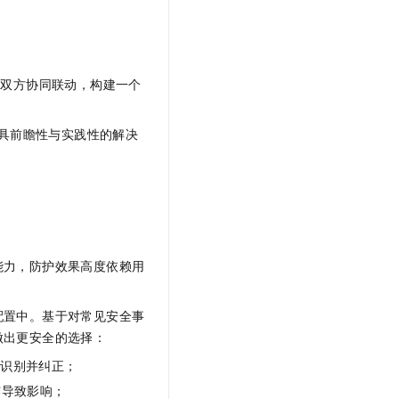
t.diy 一步搞定创意建站
构建大模型应用的安全防护体系
通过自然语言交互简化开发流程,全栈开发支持
通过阿里云安全产品对 AI 应用进行安全防护
。双方协同联动，构建一个
更具前瞻性与实践性的解决
能力，防护效果高度依赖用
配置中。基于对常见安全事
做出更安全的选择：
时识别并纠正；
露导致影响；