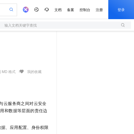
文档
备案
控制台
注册
登录
输入文档关键字查找
验
作计划
器
AI 活动
专业服务
服务伙伴合作计划
开发者社区
加入我们
服务平台百炼
阿里云 OPC 创新助力计划
一站式生成采购清单，支持单品或批量购买
S
io：打造专属 AI 语音助手
S产品伙伴计划（繁花）
峰会
造的大模型服务与应用开发平台
轻量应用服务器
一句话生成原生可编辑精美 PPT 文稿
AI 生产力先锋
Al MaaS 服务伙伴赋能合作
域名
博文
Careers
至高可申请百万元
性可伸缩的云计算服务
开启高性价比 AI 编程新体验
Qwen-Audio-3.0-Realtime 端到端实时语音角色扮演
输入一句话想法, 轻松生成专业的 PPT
先锋实践拓展 AI 生产力的边界
快速构建应用程序和网站，即刻迈出上云第一步
Token 补贴，五大权
计划
海大会
伙伴信用分合作计划
商标
问答
社会招聘
益加速 OPC 成功
S
eek-V4-Pro
数字证书管理服务（原SSL证书）
一键部署幻兽帕鲁游戏服务器
飞天发布时刻
HOT
划
备案
电子书
校园招聘
pSeek-V4-Pro
视频创作，一键激活电商全链路生产力
全托管，含MySQL、PostgreSQL、SQL Server、MariaDB多引擎
实现全站HTTPS，呈现可信的WEB访问
一键购买专属联机服务器，轻松开启游戏
所见，即是所愿
 MD 格式
我的收藏
更多支持
划
公司注册
镜像站
视频生成
语音识别与合成
专属 QwenPaw
短信服务
漫剧工坊：一站式动画创作平台
AI 实训营
HOT
合作伙伴培训与认证
划
上云迁移
的智能体编程平台
站生成，高效打造优质广告素材
从聊天伙伴进化为能主动干活的本地数字员工
快速生产连贯的高质量长漫剧
从基础到进阶，Agent 创客手把手教你
国内短信简单易用，安全可靠，秒级触达，全球覆盖200+国家和地区。
e-1.1-T2V
Qwen3-TTS-Flash
lScope
我要反馈
查询合作伙伴
畅细腻的高质量视频
离线语音合成大模型，多语言方言自适应，低延迟高稳定
n Alibaba Cloud ISV 合作
代维服务
olarDB
建企业门户网站
大数据开发治理平台 DataWorks
10 分钟搭建微信、支付宝小程序
与云服务商之间对云安全
创新加速
ope
登录合作伙伴管理后台
我要建议
站，无忧落地极速上线
以可视化方式快速构建移动和 PC 门户网站
100%兼容MySQL、PostgreSQL，兼容Oracle，支持集中和分布式
高效部署网站，快速应用到小程序
Data Agent 驱动的一站式 Data+AI 开发治理平台
应用和数据等层面的责任边
e-1.1-I2V
Cosyvoice-V3-Flash
安全
畅自然，细节丰富
高表现力语音合成大模型，语音克隆听感自然
我要投诉
上云场景组合购
伴
数据、应用配置、身份权限
边界网络安全防护产品
漫剧创作，剧本、分镜、视频高效生成
覆盖90%+业务场景，专享组合折扣价
2V
VPN
Fun-ASR