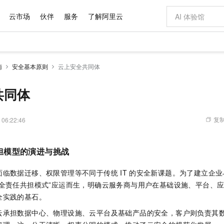
云市场
伙伴
服务
了解阿里云
AI 特惠
数据与 API
成为产品伙伴
企业增值服务
最佳实践
价格计算器
AI 场景体
基础软件
产品伙伴合
阿里云认证
市场活动
配置报价
大模型
南
安全基本原则
云上安全共同体
自助选配和估算价格
新方式
域名与网站
睿译宝，AI翻译排版一步到位
智启 AI 普惠权益
产品生态集成认证中心
企业支持计划
云上春晚
千问官方 MaaS 平台，为开发者和 Agent 而生，新用户赠送 1 亿 + tokens 额度
云服务器 EC
Qwen Aud
AI Coding
阿里云Maa
2026 阿里云
为企业打
数据集
Windows
大模型认证
模型
NEW
NEW
交付可用成果
值低价云产品抢先购
提供智能易用的域名与建站服务
上传文档即自动完成翻译和格式还原
至高享 1亿+免费 tokens，加速 Al 应用落地
安全可靠、弹
智能编程，一键
共同体
产品生态伙伴
专家技术服务
云上奥运之旅
弹性计算合作
阿里云中企出
手机三要素
宝塔 Linux
全部认证
价格优势
有专属领域专家
对象存储 OSS
GLM-5.2：长任务时代开源旗舰模型
阿里云 OPC 创新助力计划
云数据库 RD
即刻拥有 DeepS
AI 电商营销
产品生态伙伴工作台
企业增值服务台
云栖战略参考
云存储合作计
云栖大会
身份实名认证
CentOS
训练营
推动算力普惠，释放技术红利
的大模型服务
最高返9万
多领域专家智能体,一键组建 AI 虚拟交付团队
至高百万元 Token 补贴，加速一人公司成长
稳定、安全、高性价比、高性能的云存储服务
真正可用的 1M 上下文,一次完成代码全链路开发
轻松解锁专属 Dee
从图文生成到
复制
 06:22:46
云上的中国
数据库合作计
活动全景
短信
Docker
图片和
站式影视创作平台
人工智能平台 PAI
Hermes Agent，打造自进化智能体
Token Plan 模型订阅计划
Qoder
5 分钟轻松部署
AI 广告创作
企业成长
大模型
NEW
信息公告
看见新力量
云网络合作计
OCR 文字识别
JAVA
级电脑
证享300元代金券
担模型的演进与挑战
可视化编排打通从文字构思到成片全链路闭环
一站式AI开发、训练和推理服务
自主进化，持久记忆，越用越聪明
Qwen3.8-Max 首发尝鲜，限时加量 10 倍，夜间低至2折
面向真实软件
图文、视频一
Kimi-K3
HappyHors
NEW
魔搭 Mode
loud
服务实践
官网公告
Kimi 最新旗舰模型，长程编程与推理利器
让文字生成流
金融模力时刻
Salesforce O
版
发票查验
全能环境
Qoder CN
Claude Code + GStack 打造工程团队
千问办公，限时限量积分加倍
云原生数据库 P
低代码高效构
AI 建站
NEW
作计划
面临数据迁移、权限管理等不同于传统
IT
的安全新课题。为了建立企业
计划
创新中心
魔搭 ModelSc
健康状态
让AI从“聊天伙伴”进化为能干活的“数字员工”
覆盖公网/内网、递归/权威、移动APP等全场景解析服务
安装技能 GStack，拥有专属 AI 工程团队
你的AI工作搭子，覆盖日常办公高频场景
基于千问大模型等，支持代码智能生成、研发智能问答
0 代码专业建
安全责任共担模式”应运而生，明确云服务商与用户在基础设施、平台、
客户案例
天气预报查询
操作系统
Deepseek-v4-pro
HappyHors
态合作计划
全实践的基石。
态智能体模型
旗舰 MoE 大模型，百万上下文与顶尖推理能力
图生视频，流
Compute
同享
容器服务 Kubernetes 版 ACK
万小智 AI 建站低至 15元/月
云防火墙
AI 短剧/漫剧
快递物流查询
WordPress
成为服务伙
高校合作
云承担数据中心、物理设施、云平台及基础产品的安全，客户则负责其
式云数据仓库
点，立即开启云上创新
提供一站式管理容器应用的 K8s 服务
送.CN域名，送备案服务码
云原生的云上
AI助力短剧
GLM-5.2
Wan2.7-T
Ubuntu