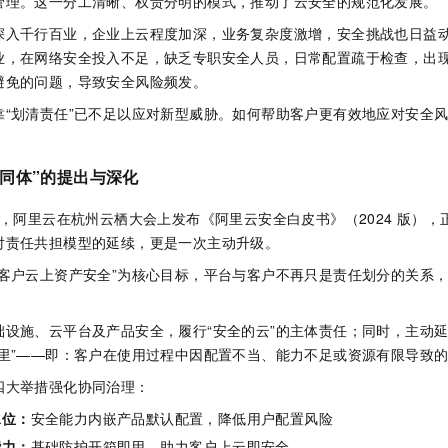
管理。这一分工清晰、权责分明的模式，推动了云安全的规范化发展。
服务生态伙伴
视觉 Coding、空间感知、多模态思考等全面升级
1M上下文，专为长程任务能力而生
云工开物
企业应用
Night Plan 支持 Qwen 3.8-Max
AI 办公
NEW
Red Hat
深入千行百业，企业上云程度加深，业务复杂度激增，安全挑战也日益
30+ 款产品免费体验
夜间 5 折，Qwen/Meoo/TokenPlan 客户专享
AI智能应用
科研合作
业，在网络安全投入不足，缺乏专职安全人员，日常配置疏于检查，出
ERP
堂（旗舰版）
SUSE
智能客服
避免的问题，导致安全风险频发。
AI 应用构建
大模型原生
CRM
2个月
自动承接线索
靠“划清责任”已不足以应对新型威胁。如何帮助客户更有效地应对安全
建站小程序
Qoder
大模型服务平台百炼-应用模版
OA 办公系统
HOT
NEW
面向真实软件
个人版上线、团队版降价；千问3.8-Max首发发尝鲜
丰富多元化的应用模版和解决方案
力提升
财税管理
模板建站
同体”的提出与深化
万有无界
大模型服务平台百炼-智能体
400电话
定制建站
的模型效果
灵活可视化地构建企业级 Agent
，阿里云在杭州云栖大会上发布《阿里云安全白皮书》（2024
版），
方案
广告营销
模板小程序
对责任共担模型的延续，更是一次主动升级。
秒悟
人工智能平台 PAI
定制小程序
护客户云上资产安全”为核心目标，平台与客户不再只是责任划分的关系
云端极速 AI 
新一代 AI 视频生成模型，深度适配广告营销等场景
AI Native 的算法工程平台，一站式完成建模、训练、推理服务部署
APP 开发
础设施、云平台及产品安全，履行“安全的云”的主体责任；同时，主动
建站系统
公里”——即：客户在使用过程中因配置不当、能力不足或资源有限导致
四大举措强化协同治理：
AI 应用
10分钟微调：让0.6B模型媲美235B模型
多模态数据信
水位：
安全能力内嵌产品默认配置，降低用户配置风险
依托云原生高可用架构,实现Dify私有化部署
用1%尺寸在特定领域达到大模型90%以上效果
能力：
基础防护开箱即用，助力客户上云即安全