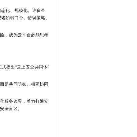
文戏情感细腻自然，动作戏激烈拳拳到肉，实现更强表演能力
支持中英文自由切换，具备更强的噪声鲁棒性
云聚AI 严选权益
SSL 证书
动态化、规模化。许多企
，一键激活高效办公新体验
精选AI产品，从模型到应用全链提效
现诸如弱口令、错误策略、
堡垒机
AI 用量加速计划
应用
防火墙
、识别商机，让客服更高效、服务更出色。
新老同享，达量后返
风险，成为云平台必须思考
千问办公
主机安全
NEW
的智能体编程平台
一站式AI生产力平台
AI 应用及服务市场
伶鹊
企业级人与Agent协作平台，接入和调度多个数字员工
智能客服平台，对话机器人、对话分析、智能外呼
正式提出“云上安全共同体”
AI 应用
大模型服务平台百炼 - 全妙
大模型
，而是共同防御、相互协同
应用创作平台
多模态内容创作工具，已接入 DeepSeek
自然语言处理
延伸服务边界，着力打通安
数据标注
的安全盲区。
机器学习
息提取
与 AI 智能体进行实时音视频通话
从文本、图片、视频中提取结构化的属性信息
构建支持视频理解的 AI 音视频实时通话应用