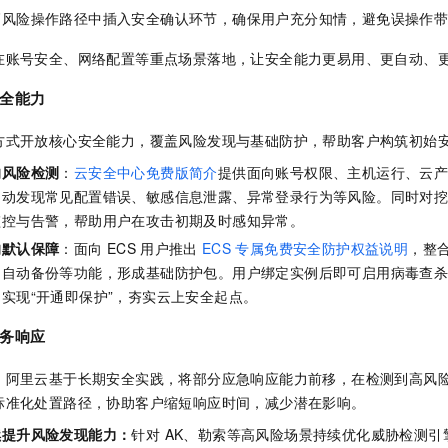
高风险操作路径中插入安全确认环节，确保用户充分知情，避免误操作
在账号安全、网络配置等重点场景落地，让安全能力更易用、更自动、
全能力
方式开放核心安全能力，覆盖风险发现与基础防护，帮助客户构筑初始
的风险检测
：
云安全中心免费版简介
提供面向账号权限、主机运行、云
自动发现常见配置错误、敏感信息泄露、异常登录行为等风险。同时对
监控与告警，帮助用户在攻击初期及时感知异常。
的默认保障
：面向
ECS
用户推出
ECS
专属免费安全防护权益说明
，整
、自动备份等功能，形成基础防护包。用户绑定实例后即可启用病毒查
实现“开通即保护”，夯实云上安全起点。
务响应
，阿里云基于长期安全实践，将部分应急响应能力前移，在检测到高风
标准化处置路径，协助客户缩短响应时间，减少潜在影响。
续提升风险发现能力：
针对 AK、勒索等高风险场景持续优化威胁检测