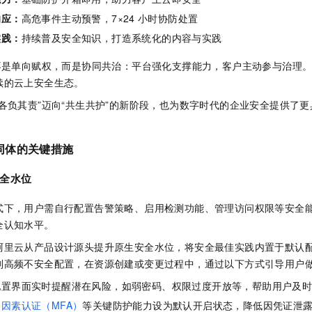
一个 AI 助手
即刻拥有 DeepSeek-R1 满血版
超强辅助，Bol
响应：
高危事件主动预警，7×24
小时协防处置
在企业官网、通讯软件中为客户提供 AI 客服
多种方案随心选，轻松解锁专属 DeepSeek
实践：
持续普及安全知识，打造系统化的内容与实践
”不是单向赋权，而是协同共治：平台强化支撑能力，客户主动参与治理
续的云上安全生态。
各负其责”迈向“共生共护”的新阶段，也为数字时代的企业安全提供了
同体的关键措施
全水位
式下，用户需自行配置告警策略、启用检测功能、管理访问权限等安全
全认知水平。
阿里云从产品设计源头提升原生安全水位，将安全最佳实践内置于默认
别高频不安全配置，在资源创建或变更过程中，通过以下方式引导用户
配置界面实时提醒潜在风险，如弱密码、权限过度开放等，帮助用户及
多因素认证（MFA）
等关键防护能力设为默认开启状态，降低因凭证泄