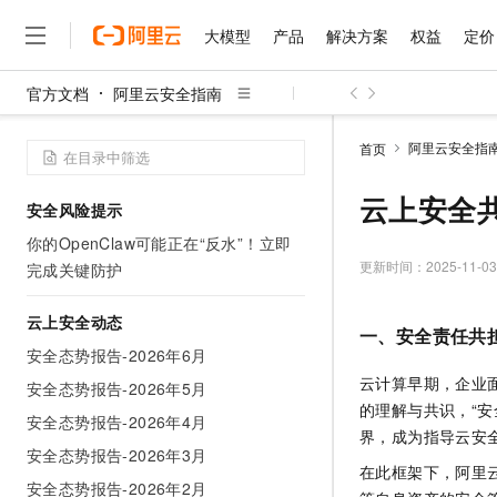
大模型
产品
解决方案
权益
定价
官方文档
阿里云安全指南
大模型
产品
解决方案
权益
定价
云市场
伙伴
服务
了解阿里云
精选产品
精选解决方案
普惠上云
产品定价
精选商城
成为销售伙伴
售前咨询
为什么选择阿里云
千问AI平台
阿里云安全指
首页
了解云产品的定价详情
大模型服务平台百炼
千问办公，解锁你的工作
普惠上云 官方力荐
分销伙伴
在线服务
网站建设
什么是云计算
大
大模型服务与应用平台
企业级Agent产品，直接
云服务器38元/年起，超
云上安全
安全风险提示
咨询伙伴
多端小程序
技术领先
云上成本管理
售后服务
千问大模型
Agency Agents：拥
官方推荐返现计划
大模型
你的OpenClaw可能正在“反水”！立即
大模型
精选产品
精选解决方案
Salesforce 国际版订阅
稳定可靠
管理和优化成本
多元化、高性能、安全可靠
推荐新用户得奖励，单订单
更新时间：
2025-11-03
完成关键防护
销售伙伴合作计划
自助服务
友盟天域
安全合规
人工智能与机器学习
AI
文本生成
无影云电脑
HappyHorse 打造一
云工开物
无影生态合作计划
在线服务
云上安全动态
观测云
分析师报告
随时随地安全接入的云上超
高校专属算力普惠，学生认
一、安全责任共
计算
互联网应用开发
Qwen3.8-Max
HOT
安全态势报告-2026年6月
Salesforce On Alibaba C
工单服务
智能体时代全能旗舰模型
Tuya 物联网平台阿里云
研究报告与白皮书
云解析DNS
快速拥有专属 OpenClaw
Consulting Partner 合
云计算早期，企业
大数据
容器
安全态势报告-2026年5月
免费试用
短信专区
的理解与共识，“
蓝凌 OA
Qwen3.7-Plus
安全态势报告-2026年4月
AI 大模型销售与服务生
现代化应用
存储
天池大赛
界，成为指导云安
能看、能想、能动手的多模
云原生大数据计算服务 Max
解决方案免费试用 新老
电子合同
安全态势报告-2026年3月
在此框架下，阿里
面向分析的企业级SaaS模
最高领取价值200元试用
安全
网络与CDN
AI 算法大赛
Qwen3-VL-Plus
安全态势报告-2026年2月
畅捷通