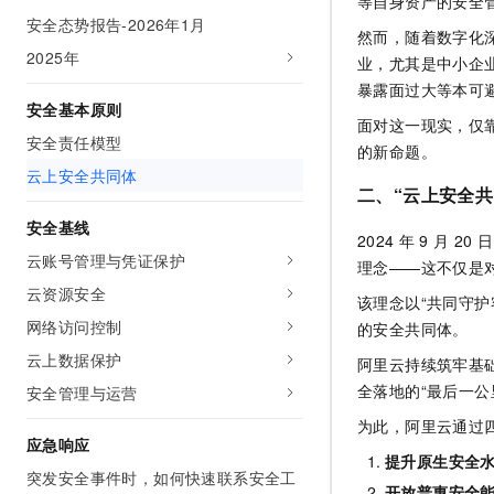
等自身资产的安全
AI 产品 免费试用
网络
安全态势报告-2026年1月
安全
云开发大赛
Tableau 订阅
然而，随着数字化
1亿+ 大模型 tokens 和 
2025年
业，尤其是中小企
可观测
入门学习赛
中间件
AI空中课堂在线直播课
140+云产品 免费试用
暴露面过大等本可
大模型服务
上云与迁云
安全基本原则
产品新客免费试用，最长1
数据库
面对这一现实，仅
生态解决方案
安全责任模型
千问AI平台-Token Plan
的新命题。
企业出海
大模型ACA认证体验
大数据计算
云上安全共同体
助力企业全员 AI 认知与能
行业生态解决方案
二、“云上安全共
政企业务
媒体服务
千问AI平台-模型体验
开发者生态解决方案
安全基线
在线体验全尺寸、多种模态
2024
年
9
月
20
日
企业服务与云通信
云账号管理与凭证保护
AI 开发和 AI 应用解决
理念——这不仅是
Happy 系列大模型
云资源安全
域名与网站
该理念以“共同守
网络访问控制
的安全共同体。
终端用户计算
云上数据保护
阿里云持续筑牢基
Serverless
大模型解决方案
全落地的“最后一
安全管理与运营
为此，阿里云通过
开发工具
快速部署 Dify，高效搭建 
应急响应
提升原生安全
迁移与运维管理
突发安全事件时，如何快速联系安全工
开放普惠安全