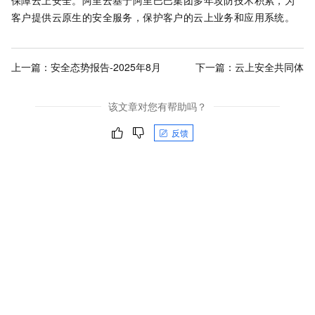
保障云上安全。阿里云基于阿里巴巴集团多年攻防技术积累，为
客户提供云原生的安全服务，保护客户的云上业务和应用系统。
上一篇：
安全态势报告-2025年8月
下一篇：
云上安全共同体
该文章对您有帮助吗？
反馈