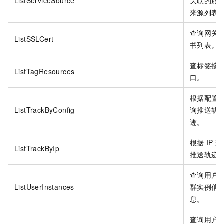
ListServiceSource
关联的服
来源列表
查询网关
ListSSLCert
书列表。
查标签接
ListTagResources
口。
根据配置
ListTrackByConfig
询推送轨
迹。
根据
IP
查
ListTrackByIp
推送轨迹
查询用户
ListUserInstances
群实例信
息。
查询用户