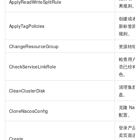
ApplyReadWriteSplitRule
离规则。
创建或者
ApplyTagPolicies
新标签路
规则。
ChangeResourceGroup
资源转组
检查用户
CheckServiceLinkRole
否已经有
色。
清理集群
CleanClusterDisk
盘。
克隆
Naco
CloneNacosConfig
配置。
登录产品
卖页面进
Create