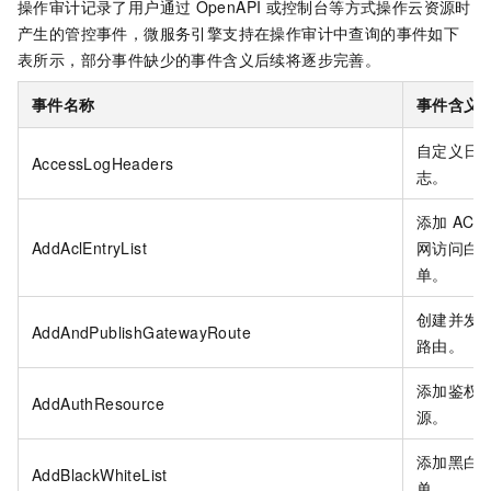
操作审计记录了用户通过
OpenAPI
或控制台等方式操作云资源时
产生的管控事件，微服务引擎支持在操作审计中查询的事件如下
表所示，部分事件缺少的事件含义后续将逐步完善。
事件名称
事件含义
自定义日
AccessLogHeaders
志。
添加
ACL
AddAclEntryList
网访问白
单。
创建并发
AddAndPublishGatewayRoute
路由。
添加鉴权
AddAuthResource
源。
添加黑白
AddBlackWhiteList
单。