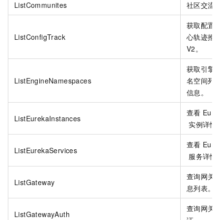
ListCommunites
社区交流
获取配置
ListConfigTrack
心轨迹推
V2。
获取引擎
ListEngineNamespaces
名空间列
信息。
查看
Eure
ListEurekaInstances
实例详情
查看
Eure
ListEurekaServices
服务详情
查询网关
ListGateway
息列表。
查询网关
ListGatewayAuth