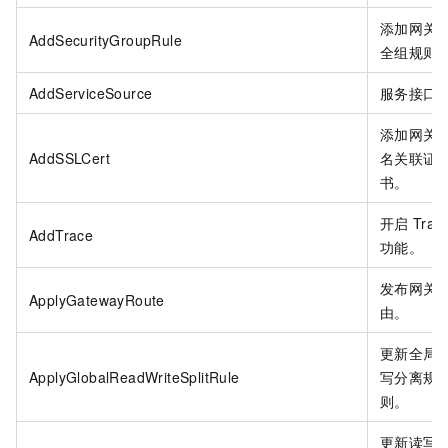
添加网关
AddSecurityGroupRule
全组规则
AddServiceSource
服务接口
添加网关
AddSSLCert
名关联证
书。
开启
Trac
AddTrace
功能。
发布网关
ApplyGatewayRoute
由。
更新全局
ApplyGlobalReadWriteSplitRule
写分离规
则。
更新读写