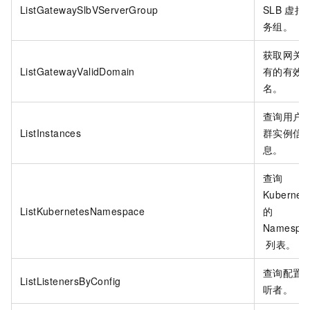
ListGatewaySlbVServerGroup
SLB
虚拟
务组。
获取网关
ListGatewayValidDomain
有的有效
名。
查询用户
ListInstances
群实例信
息。
查询
Kubernet
ListKubernetesNamespace
的
Namespa
列表。
查询配置
ListListenersByConfig
听者。