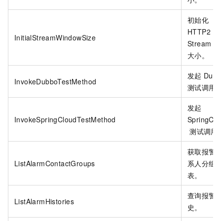
初始化
HTTP2
InitialStreamWindowSize
Stream
窗
大小。
发起
Dub
InvokeDubboTestMethod
测试调用
发起
InvokeSpringCloudTestMethod
SpringClo
测试调用
获取报警
ListAlarmContactGroups
系人分组
表。
查询报警
ListAlarmHistories
史。