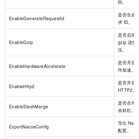
间。
是否生成
EnableGenerateRequestId
求
ID。
是否启用
EnableGzip
gzip
进行
压。
是否开启
EnableHardwareAccelerate
件加速。
是否开启
EnableHttp2
HTTP2。
是否合并
EnableSlashMerge
余斜杠。
导出
Naco
ExportNacosConfig
配置。