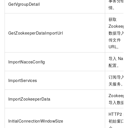
事务分组
GetVgroupDetail
情。
获取
Zookeepe
GetZookeeperDataImportUrl
数据导入
传文件
URL。
导入
Naco
ImportNacosConfig
配置。
订阅导入
ImportServices
关服务。
Zookeepe
ImportZookeeperData
导入数据
HTTP2
连
InitialConnectionWindowSize
初始窗口
小。