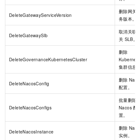
删除网关
DeleteGatewayServiceVersion
务版本。
取消关联
DeleteGatewaySlb
关
SLB。
删除
DeleteGovernanceKubernetesCluster
Kubernet
集群信息
删除
Naco
DeleteNacosConfig
配置。
批量删除
DeleteNacosConfigs
Nacos
配
置。
删除
Naco
DeleteNacosInstance
实例。