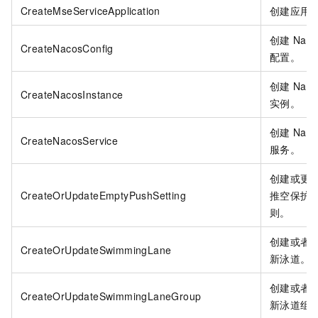
CreateMseServiceApplication
创建应用
创建
Naco
CreateNacosConfig
配置。
创建
Naco
CreateNacosInstance
实例。
创建
Naco
CreateNacosService
服务。
创建或更
CreateOrUpdateEmptyPushSetting
推空保护
则。
创建或者
CreateOrUpdateSwimmingLane
新泳道。
创建或者
CreateOrUpdateSwimmingLaneGroup
新泳道组