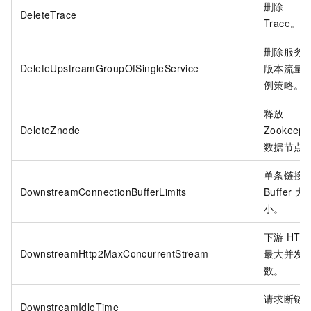
删除
DeleteTrace
Trace。
删除服务
DeleteUpstreamGroupOfSingleService
版本流量
例策略。
释放
DeleteZnode
Zookeepe
数据节点
单条链接
DownstreamConnectionBufferLimits
Buffer
大
小。
下游
HTT
DownstreamHttp2MaxConcurrentStream
最大并发
数。
请求断链
DownstreamIdleTime