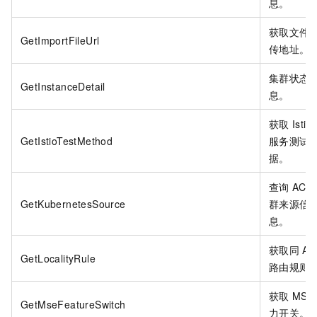
息。
获取文件
GetImportFileUrl
传地址。
集群状态
GetInstanceDetail
息。
获取
Istio
GetIstioTestMethod
服务测试
据。
查询
ACK
GetKubernetesSource
群来源信
息。
获取同
AZ
GetLocalityRule
路由规则
获取
MSE
GetMseFeatureSwitch
力开关。