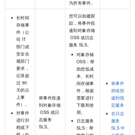
为所有事件。
您可以创建跟
长时间
踪，将事件投
存储事
递到对象存储
件（公
OSS
或日志
司
IT
服务
SLS。
部门或
安全合
对象存储
规部门
OSS：帮
要求，
助您低成
记录超
本、长时
过
90
间存储事
将事件
天的云
件，根据
持续投
上事
将事件投递
需要进行
递到指
件）。
到对象存储
下载和使
定服务
OSS
或日
用。
对事件
在日志
志服务
进行归
日志服务
服务
SLS。
档或下
SLS：帮
SLS
中
载（向