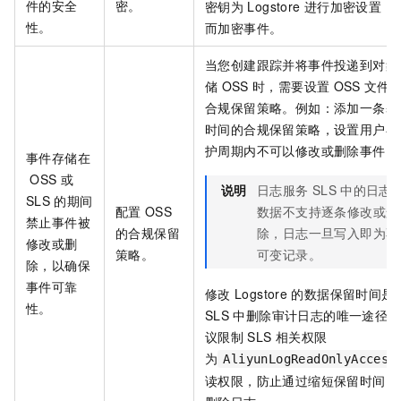
件的安全
密。
密钥为
Logstore
进行加密设置，
性。
而加密事件。
当您创建跟踪并将事件投递到对象
储
OSS
时，需要设置
OSS
文件
合规保留策略。例如：添加一条基
时间的合规保留策略，设置用户在
护周期内不可以修改或删除事件。
事件存储在
OSS
或
说明
日志服务
SLS
中的日志
SLS
的期间
配置
OSS
数据不支持逐条修改或删
禁止事件被
的合规保留
除，日志一旦写入即为不
修改或删
策略。
可变记录。
除，以确保
事件可靠
修改
Logstore
的数据保留时间是
性。
SLS
中删除审计日志的唯一途径。
议限制
SLS
相关权限
为
AliyunLogReadOnlyAccess
读权限，防止通过缩短保留时间间