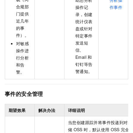
助您分析
分析操
合规部
操作记
作事件
门提供
录，创建
近几年
统计仪表
的事
盘或针对
件）。
特定事件
发送
短
对敏感
信、
操作进
Email
和
行分析
钉钉等告
和告
警通知。
警。
事件的安全管理
期望效果
解决办法
详细说明
当您创建跟踪并将事件投递到对象
储
OSS
时，默认使用
OSS
完全