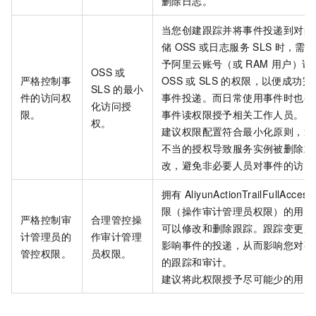
删除日志。
当您创建跟踪并将事件投递到对象
储
OSS
或日志服务
SLS
时，需要
予阿里云账号（或
RAM
用户）访
OSS
或
严格控制事
OSS
或
SLS
的权限，以便成功完
SLS
的最小
件的访问权
事件投递。而日常使用事件时也要
化访问授
限。
事件读权限授予相关工作人员。
权。
建议权限配置符合最小化原则，避
不当的授权导致服务实例被删除或
改，避免非必要人员对事件的访问
拥有
AliyunActionTrailFullAccess
限（操作审计管理员权限）的用户
严格控制审
合理管控操
可以修改和删除跟踪。跟踪变更后
计管理员的
作审计管理
影响事件的投递，从而影响您对事
管控权限。
员权限。
的跟踪和审计。
建议将此权限授予尽可能少的用户