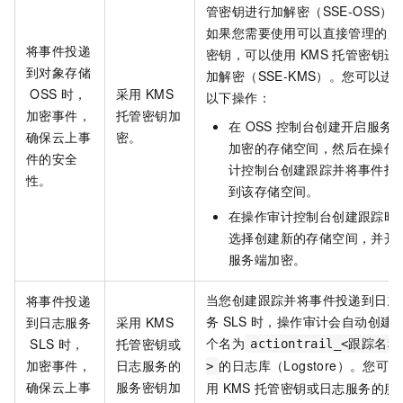
管密钥进行加解密（SSE-OSS）
如果您需要使用可以直接管理的加
将事件投递
密钥，可以使用
KMS
托管密钥进
到对象存储
加解密（SSE-KMS）。您可以进
OSS
时，
采用
KMS
以下操作：
加密事件，
托管密钥加
在
OSS
控制台创建开启服务
确保云上事
密。
加密的存储空间，然后在操作
件的安全
计控制台创建跟踪并将事件投
性。
到该存储空间。
在操作审计控制台创建跟踪时
选择创建新的存储空间，并开
服务端加密。
当您创建跟踪并将事件投递到日志
将事件投递
务
SLS
时，操作审计会自动创建
到日志服务
采用
KMS
个名为
SLS
时，
托管密钥或
actiontrail_<跟踪名称
加密事件，
日志服务的
的日志库（Logstore）。您可
>
确保云上事
服务密钥加
用
KMS
托管密钥或日志服务的服