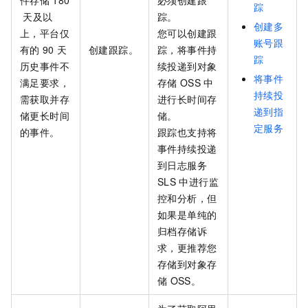
件存储
180
必须创建跟
踪
天及以
踪。
创建多
上，平台仅
您可以创建跟
账号跟
有的
90
天
创建跟踪。
踪，将事件持
踪
历史事件不
续投递到对象
将事件
满足要求，
存储
OSS
中
持续投
需获取并存
进行长时间存
递到指
储更长时间
储。
定服务
的事件。
跟踪也支持将
事件持续投递
到日志服务
SLS
中进行监
控和分析，但
如果是单纯的
归档存储诉
求，更推荐您
存储到对象存
储
OSS。