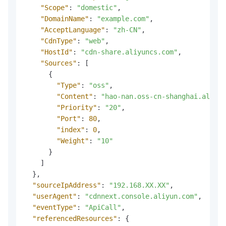
"Scope"
:
"domestic"
,
"DomainName"
:
"example.com"
,
"AcceptLanguage"
:
"zh-CN"
,
"CdnType"
:
"web"
,
"HostId"
:
"cdn-share.aliyuncs.com"
,
"Sources"
:
[
{
"Type"
:
"oss"
,
"Content"
:
"hao-nan.oss-cn-shanghai.aliyun
"Priority"
:
"20"
,
"Port"
:
80
,
"index"
:
0
,
"Weight"
:
"10"
}
]
}
,
"sourceIpAddress"
:
"192.168.XX.XX"
,
"userAgent"
:
"cdnnext.console.aliyun.com"
,
"eventType"
:
"ApiCall"
,
"referencedResources"
:
{