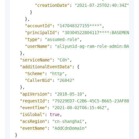
"creationDate"
:
"2021-07-25T02:40:34Z"
}
}
,
"accountId"
:
"147048327155****"
,
"principalId"
:
"30304522804117****:BASEMENT"
,
"type"
:
"assumed-role"
,
"userName"
:
"aliyunid-ag-ram-role-admin:BASEME
}
,
"serviceName"
:
"Cdn"
,
"additionalEventData"
:
{
"Scheme"
:
"http"
,
"CallerBid"
:
"26842"
}
,
"apiVersion"
:
"2018-05-10"
,
"requestId"
:
"79229ED7-C2B6-45C5-B665-23AF887836
"eventTime"
:
"2021-08-02T06:15:46Z"
,
"isGlobal"
:
true
,
"acsRegion"
:
"cn-shanghai"
,
"eventName"
:
"AddCdnDomain"
}