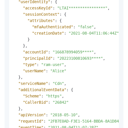
"userIdentity"
:
{
"accessKeyId"
:
"LTAI****************"
,
"sessionContext"
:
{
"attributes"
:
{
"mfaAuthenticated"
:
"false"
,
"creationDate"
:
"2021-08-04T11:06:44Z"
}
}
,
"accountId"
:
"166878994059****"
,
"principalId"
:
"20223100810693****"
,
"type"
:
"ram-user"
,
"userName"
:
"Alice"
}
,
"serviceName"
:
"Cdn"
,
"additionalEventData"
:
{
"Scheme"
:
"https"
,
"CallerBid"
:
"26842"
}
,
"apiVersion"
:
"2018-05-10"
,
"requestId"
:
"2FB7E0AD-F3E1-5164-BBDA-8A1D846F91
"eventTime"
:
"2021-08-04T11:07:28Z"
,