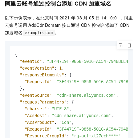
阿里云账号通过控制台添加
CDN
加速域名
以下示例表示，在北京时间
2021
年
08
月
05
日
14:10:01，阿里
云账号调用
AddCdnDomain
接口通过
CDN
控制台添加了
CDN
加速域名
。
example.com
{
"eventId"
:
"3F44719F-9858-5016-AC54-794BBEE449C3
"eventVersion"
:
1
,
"responseElements"
:
{
"RequestId"
:
"3F44719F-9858-5016-AC54-794BBEE4
}
,
"eventSource"
:
"cdn-share.aliyuncs.com"
,
"requestParameters"
:
{
"charset"
:
"UTF-8"
,
"AcsHost"
:
"cdn-share.aliyuncs.com"
,
"AcsProduct"
:
"Cdn"
,
"RequestId"
:
"3F44719F-9858-5016-AC54-794BBEE4
"ResourceGroupId"
:
"rg-acfmxl27ech****"
,