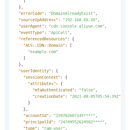
]
}
,
"errorCode"
:
"DomainAlreadyExist"
,
"sourceIpAddress"
:
"192.168.XX.XX"
,
"userAgent"
:
"cdn.console.aliyun.com"
,
"eventType"
:
"ApiCall"
,
"referencedResources"
:
{
"ACS::CDN::Domain"
:
[
"example.com"
]
}
,
"userIdentity"
:
{
"sessionContext"
:
{
"attributes"
:
{
"mfaAuthenticated"
:
"false"
,
"creationDate"
:
"2021-08-05T05:54:39Z"
}
}
,
"accountId"
:
"159702607145****"
,
"principalId"
:
"24749552624582****"
,
"type"
:
"ram-user"
,