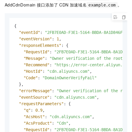
AddCdnDomain
接口添加了
CDN
加速域名
。
example.com
{
"eventId"
:
"2FB7E0AD-F3E1-5164-BBDA-8A1D846F9176
"eventVersion"
:
1
,
"responseElements"
:
{
"RequestId"
:
"2FB7E0AD-F3E1-5164-BBDA-8A1D846F
"Message"
:
"Owner verification of the root dom
"Recommend"
:
"https://error-center.aliyun.com/
"HostId"
:
"cdn.aliyuncs.com"
,
"Code"
:
"DomainOwnerVerifyFail"
}
,
"errorMessage"
:
"Owner verification of the root 
"eventSource"
:
"cdn.aliyuncs.com"
,
"requestParameters"
:
{
"q"
:
0.9
,
"AcsHost"
:
"cdn.aliyuncs.com"
,
"AcsProduct"
:
"Cdn"
,
"RequestId"
:
"2FB7E0AD-F3E1-5164-BBDA-8A1D846F