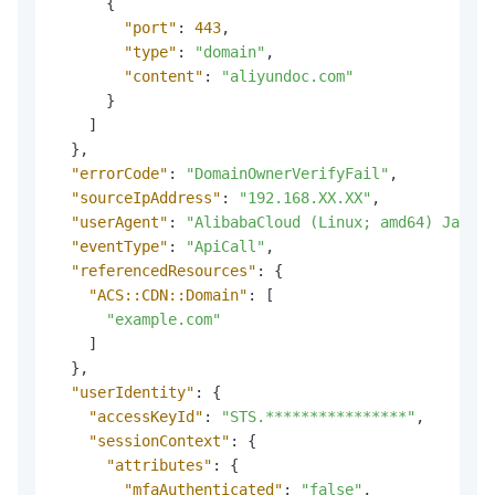
{
"port"
:
443
,
"type"
:
"domain"
,
"content"
:
"aliyundoc.com"
}
]
}
,
"errorCode"
:
"DomainOwnerVerifyFail"
,
"sourceIpAddress"
:
"192.168.XX.XX"
,
"userAgent"
:
"AlibabaCloud (Linux; amd64) Java/1
"eventType"
:
"ApiCall"
,
"referencedResources"
:
{
"ACS::CDN::Domain"
:
[
"example.com"
]
}
,
"userIdentity"
:
{
"accessKeyId"
:
"STS.****************"
,
"sessionContext"
:
{
"attributes"
:
{
"mfaAuthenticated"
:
"false"
,