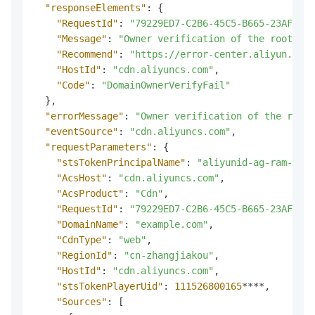
"responseElements"
:
{
"RequestId"
:
"79229ED7-C2B6-45C5-B665-23AF8878
"Message"
:
"Owner verification of the root dom
"Recommend"
:
"https://error-center.aliyun.com/
"HostId"
:
"cdn.aliyuncs.com"
,
"Code"
:
"DomainOwnerVerifyFail"
}
,
"errorMessage"
:
"Owner verification of the root 
"eventSource"
:
"cdn.aliyuncs.com"
,
"requestParameters"
:
{
"stsTokenPrincipalName"
:
"aliyunid-ag-ram-role
"AcsHost"
:
"cdn.aliyuncs.com"
,
"AcsProduct"
:
"Cdn"
,
"RequestId"
:
"79229ED7-C2B6-45C5-B665-23AF8878
"DomainName"
:
"example.com"
,
"CdnType"
:
"web"
,
"RegionId"
:
"cn-zhangjiakou"
,
"HostId"
:
"cdn.aliyuncs.com"
,
"stsTokenPlayerUid"
:
111526800165
****
,
"Sources"
:
[