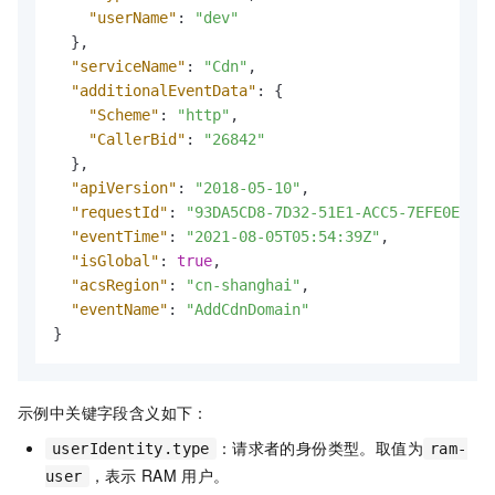
"userName"
:
"dev"
}
,
"serviceName"
:
"Cdn"
,
"additionalEventData"
:
{
"Scheme"
:
"http"
,
"CallerBid"
:
"26842"
}
,
"apiVersion"
:
"2018-05-10"
,
"requestId"
:
"93DA5CD8-7D32-51E1-ACC5-7EFE0E1AD9
"eventTime"
:
"2021-08-05T05:54:39Z"
,
"isGlobal"
:
true
,
"acsRegion"
:
"cn-shanghai"
,
"eventName"
:
"AddCdnDomain"
}
示例中关键字段含义如下：
：请求者的身份类型。取值为
userIdentity.type
ram-
，表示
RAM
用户。
user