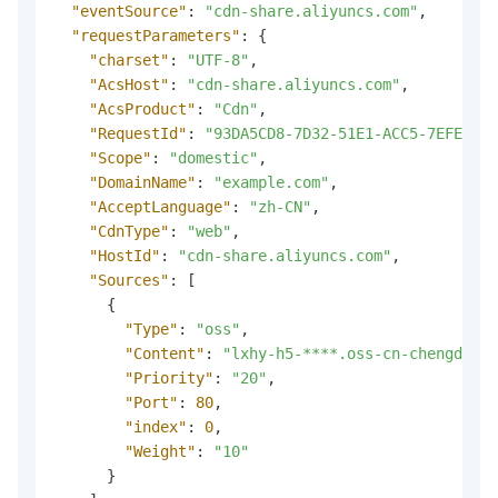
"eventSource"
:
"cdn-share.aliyuncs.com"
,
"requestParameters"
:
{
"charset"
:
"UTF-8"
,
"AcsHost"
:
"cdn-share.aliyuncs.com"
,
"AcsProduct"
:
"Cdn"
,
"RequestId"
:
"93DA5CD8-7D32-51E1-ACC5-7EFE0E1A
"Scope"
:
"domestic"
,
"DomainName"
:
"example.com"
,
"AcceptLanguage"
:
"zh-CN"
,
"CdnType"
:
"web"
,
"HostId"
:
"cdn-share.aliyuncs.com"
,
"Sources"
:
[
{
"Type"
:
"oss"
,
"Content"
:
"lxhy-h5-****.oss-cn-chengdu.al
"Priority"
:
"20"
,
"Port"
:
80
,
"index"
:
0
,
"Weight"
:
"10"
}