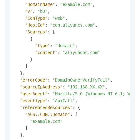
"DomainName"
:
"example.com"
,
"v"
:
"b3"
,
"CdnType"
:
"web"
,
"HostId"
:
"cdn.aliyuncs.com"
,
"Sources"
:
[
{
"type"
:
"domain"
,
"content"
:
"aliyundoc.com"
}
]
}
,
"errorCode"
:
"DomainOwnerVerifyFail"
,
"sourceIpAddress"
:
"192.168.XX.XX"
,
"userAgent"
:
"Mozilla/5.0 (Windows NT 6.1; WOW64
"eventType"
:
"ApiCall"
,
"referencedResources"
:
{
"ACS::CDN::Domain"
:
[
"example.com"
]
}
,