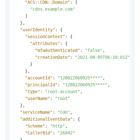
"ACS::CDN::Domain"
:
[
"cdns.example.com"
]
}
,
"userIdentity"
:
{
"sessionContext"
:
{
"attributes"
:
{
"mfaAuthenticated"
:
"false"
,
"creationDate"
:
"2021-08-05T06:10:01Z"
}
}
,
"accountId"
:
"128022060925****"
,
"principalId"
:
"128022060925****"
,
"type"
:
"root-account"
,
"userName"
:
"root"
}
,
"serviceName"
:
"Cdn"
,
"additionalEventData"
:
{
"Scheme"
:
"http"
,
"CallerBid"
:
"26842"
}
,