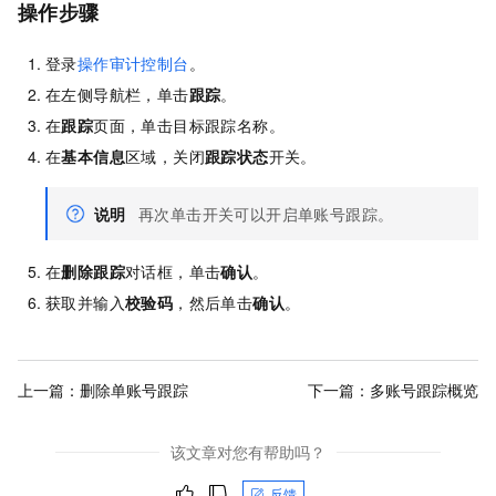
操作步骤
登录
操作审计控制台
。
在左侧导航栏，单击
跟踪
。
在
跟踪
页面，单击目标跟踪名称。
在
基本信息
区域，关闭
跟踪状态
开关。
说明
再次单击开关可以开启单账号跟踪。
在
删除跟踪
对话框，单击
确认
。
获取并输入
校验码
，然后单击
确认
。
上一篇：
删除单账号跟踪
下一篇：
多账号跟踪概览
该文章对您有帮助吗？
反馈