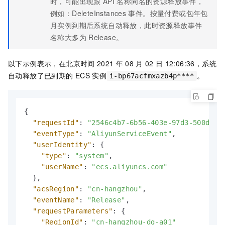
时，可能出现跟
API
名称同名的资源释放事件，
例如：DeleteInstances
事件。按量付费或包年包
月实例到期后系统自动释放，此时资源释放事件
名称大多为
Release。
以下示例表示，在北京时间
2021
年
08
月
02
日
12:06:36，系统
自动释放了已到期的
ECS
实例
。
i-bp67acfmxazb4p****
{
"requestId"
:
"2546c4b7-6b56-403e-97d3-500d8d2
"eventType"
:
"AliyunServiceEvent"
,
"userIdentity"
:
{
"type"
:
"system"
,
"userName"
:
"ecs.aliyuncs.com"
}
,
"acsRegion"
:
"cn-hangzhou"
,
"eventName"
:
"Release"
,
"requestParameters"
:
{
"RegionId"
:
"cn-hangzhou-dg-a01"