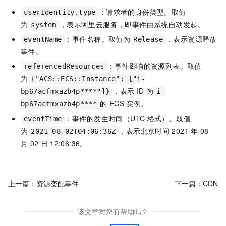
：请求者的身份类型。取值
userIdentity.type
为
，表示阿里云服务，即事件由系统自动发起。
system
：事件名称。取值为
，表示资源释放
eventName
Release
事件。
：事件影响的资源列表。取值
referencedResources
为
{"ACS::ECS::Instance": ["i-
，表示
ID
为
bp67acfmxazb4p****"]}
i-
的
ECS
实例。
bp67acfmxazb4p****
：事件的发生时间（UTC
格式）。取值
eventTime
为
，表示北京时间
2021
年
08
2021-08-02T04:06:36Z
月
02
日
12:06:36。
上一篇：
资源变配事件
下一篇：
CDN
该文章对您有帮助吗？