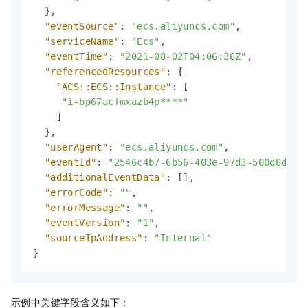
}
,
"eventSource"
:
"ecs.aliyuncs.com"
,
"serviceName"
:
"Ecs"
,
"eventTime"
:
"2021-08-02T04:06:36Z"
,
"referencedResources"
:
{
"ACS::ECS::Instance"
:
[
"i-bp67acfmxazb4p****"
]
}
,
"userAgent"
:
"ecs.aliyuncs.com"
,
"eventId"
:
"2546c4b7-6b56-403e-97d3-500d8d29*
"additionalEventData"
:
[
]
,
"errorCode"
:
""
,
"errorMessage"
:
""
,
"eventVersion"
:
"1"
,
"sourceIpAddress"
:
"Internal"
}
示例中关键字段含义如下：