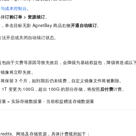
用与成本控制台
。
选择
订购订单
>
资源续订
。
签，单击目标无影
AgnetBay
商品右侧
开通自动续订
。
方法开启或关闭自动续订状态。
益包由于欠费等原因导致失效后，会降级为基础权益包，降级将造成以
义镜像将立即失效。
件将保留
3
个月，如到期后仍未续费，自定义镜像文件将被删除。
从
1T
变更为
100G，超出
100G
的部分存储，将按照
后付费
计费。
量 = 实际存储数据量 - 当前权益赠送存储数据量
redits、网络及存储资源，具体计费规则如下：