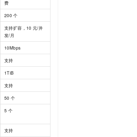
费
t.diy 一步搞定创意建站
构建大模型应用的安全防护体系
通过自然语言交互简化开发流程,全栈开发支持
通过阿里云安全产品对 AI 应用进行安全防护
200
个
支持扩容，
10
元
/并
发/月
10Mbps
支持
1TiB
支持
50
个
5
个
支持