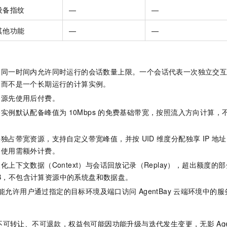
设备指纹
—
—
其他功能
—
—
：同一时间内允许同时运行的会话数量上限。一个会话代表一次独立交
，而不是一个长期运行的计算实例。
资源先使用后付费。
个实例默认配备峰值为
10Mbps
的免费基础带宽，按照流入方向计算，
。
供独占带宽资源，支持自定义带宽峰值，并按
UID
维度分配独享
IP
地址
，使用需额外计费。
化上下文数据（Context）与会话回放记录（Replay），超出额度
iB，不包含计算资源中的系统盘和数据盘。
：该功能允许用户通过指定的目标环境及端口访问
AgentBay
云端环境中的服
不可转让、不可退款，权益包可能因功能升级与迭代发生变更，无影
Ag