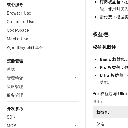
订阅权益包
：
核心服务
AI 产品 免费试用
网络
安全
云开发大赛
能。使用时优
Tableau 订阅
1亿+ 大模型 tokens 和 
Browser Use
可观测
入门学习赛
后付费：
根据
中间件
AI空中课堂在线直播课
Computer Use
140+云产品 免费试用
大模型服务
上云与迁云
产品新客免费试用，最长1
数据库
CodeSpace
权益包
生态解决方案
千问AI平台-Token Plan
Mobile Use
企业出海
大模型ACA认证体验
大数据计算
助力企业全员 AI 认知与能
权益包概述
AgentBay Skill 套件
行业生态解决方案
政企业务
媒体服务
千问AI平台-模型体验
开发者生态解决方案
Basic
权益包
资源管理
在线体验全尺寸、多种模态
企业服务与云通信
Pro
权益包：
AI 开发和 AI 应用解决
总览
Happy 系列大模型
Ultra
权益包：
域名与网站
管理镜像
功能。
策略管理
终端用户计算
Pro
权益包与
Ultra
服务管理
Serverless
所示。
大模型解决方案
开发参考
开发工具
权益包
快速部署 Dify，高效搭建 
SDK
迁移与运维管理
价格
MCP