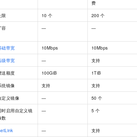
费
一个 AI 助手
即刻拥有 DeepSeek-R1 满血版
超强辅助，Bol
在企业官网、通讯软件中为客户提供 AI 客服
多种方案随心选，轻松解锁专属 DeepSeek
上限
10
个
200
个
扩容
—
—
基础带宽
10Mbps
10Mbps
高级带宽
—
支持
赠送额度
100GiB
1TiB
系统镜像
支持
支持
自定义镜像
—
50
个
同时启用自定义镜
—
5
个
像数
etLink
—
支持