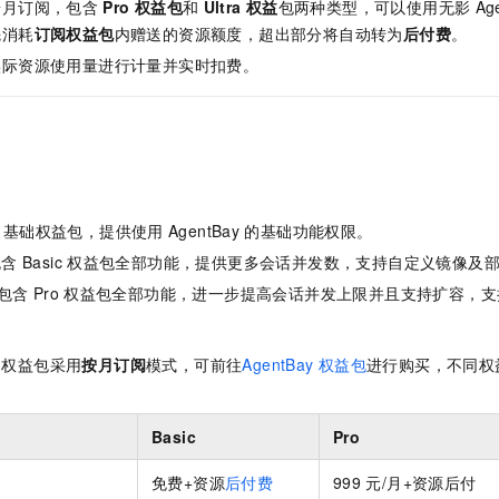
服务生态伙伴
按月订阅，包含
Pro
权益包
和
Ultra
权益
包两种类型，可以使用无影
Ag
视觉 Coding、空间感知、多模态思考等全面升级
1M上下文，专为长程任务能力而生
云工开物
企业应用
Night Plan 支持 Qwen 3.8-Max
AI 办公
NEW
先消耗
订阅权益包
内赠送的资源额度，超出部分将自动转为
后付费
。
Red Hat
30+ 款产品免费体验
夜间 5 折，Qwen/Meoo/TokenPlan 客户专享
AI智能应用
科研合作
ERP
实际资源使用量进行计量并实时扣费。
堂（旗舰版）
SUSE
智能客服
AI 应用构建
大模型原生
CRM
2个月
自动承接线索
建站小程序
Qoder
大模型服务平台百炼-应用模版
OA 办公系统
HOT
NEW
面向真实软件
个人版上线、团队版降价；千问3.8-Max首发发尝鲜
丰富多元化的应用模版和解决方案
力提升
财税管理
模板建站
万有无界
大模型服务平台百炼-智能体
400电话
定制建站
：
基础权益包，提供使用
AgentBay
的基础功能权限。
的模型效果
灵活可视化地构建企业级 Agent
包含
Basic
权益包全部功能，提供更多会话并发数，支持自定义镜像及
方案
广告营销
模板小程序
秒悟
人工智能平台 PAI
包含
Pro
权益包全部功能，进一步提高会话并发上限并且支持扩容，支
定制小程序
云端极速 AI 
新一代 AI 视频生成模型，深度适配广告营销等场景
AI Native 的算法工程平台，一站式完成建模、训练、推理服务部署
APP 开发
权益包采用
按月订阅
模式，可前往
AgentBay
权益包
进行购买，不同权
建站系统
Basic
Pro
AI 应用
10分钟微调：让0.6B模型媲美235B模型
多模态数据信
依托云原生高可用架构,实现Dify私有化部署
用1%尺寸在特定领域达到大模型90%以上效果
免费+资源
后付费
999
元/月
+资源后付