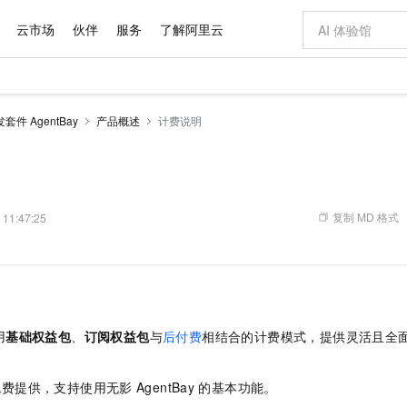
云市场
伙伴
服务
了解阿里云
AI 特惠
数据与 API
成为产品伙伴
企业增值服务
最佳实践
价格计算器
AI 场景体
基础软件
产品伙伴合
阿里云认证
市场活动
配置报价
大模型
发套件 AgentBay
产品概述
计费说明
自助选配和估算价格
新方式
域名与网站
睿译宝，AI翻译排版一步到位
智启 AI 普惠权益
产品生态集成认证中心
企业支持计划
云上春晚
千问官方 MaaS 平台，为开发者和 Agent 而生，新用户赠送 1 亿 + tokens 额度
云服务器 EC
Qwen Aud
AI Coding
阿里云Maa
2026 阿里云
为企业打
数据集
Windows
大模型认证
模型
NEW
NEW
交付可用成果
值低价云产品抢先购
提供智能易用的域名与建站服务
上传文档即自动完成翻译和格式还原
至高享 1亿+免费 tokens，加速 Al 应用落地
安全可靠、弹
智能编程，一键
产品生态伙伴
专家技术服务
云上奥运之旅
弹性计算合作
阿里云中企出
手机三要素
宝塔 Linux
全部认证
价格优势
有专属领域专家
对象存储 OSS
GLM-5.2：长任务时代开源旗舰模型
阿里云 OPC 创新助力计划
云数据库 RD
即刻拥有 DeepS
AI 电商营销
产品生态伙伴工作台
企业增值服务台
云栖战略参考
云存储合作计
云栖大会
身份实名认证
CentOS
训练营
推动算力普惠，释放技术红利
的大模型服务
最高返9万
多领域专家智能体,一键组建 AI 虚拟交付团队
至高百万元 Token 补贴，加速一人公司成长
稳定、安全、高性价比、高性能的云存储服务
真正可用的 1M 上下文,一次完成代码全链路开发
轻松解锁专属 Dee
从图文生成到
复制 MD 格式
 11:47:25
云上的中国
数据库合作计
活动全景
短信
Docker
图片和
站式影视创作平台
人工智能平台 PAI
Hermes Agent，打造自进化智能体
Token Plan 模型订阅计划
Qoder
5 分钟轻松部署
AI 广告创作
企业成长
大模型
NEW
信息公告
看见新力量
云网络合作计
OCR 文字识别
JAVA
级电脑
证享300元代金券
可视化编排打通从文字构思到成片全链路闭环
一站式AI开发、训练和推理服务
自主进化，持久记忆，越用越聪明
Qwen3.8-Max 首发尝鲜，限时加量 10 倍，夜间低至2折
面向真实软件
图文、视频一
Kimi-K3
HappyHors
NEW
魔搭 Mode
loud
服务实践
官网公告
Kimi 最新旗舰模型，长程编程与推理利器
让文字生成流
金融模力时刻
Salesforce O
版
发票查验
全能环境
Qoder CN
Claude Code + GStack 打造工程团队
千问办公，限时限量积分加倍
云原生数据库 P
低代码高效构
AI 建站
NEW
作计划
计划
创新中心
魔搭 ModelSc
健康状态
让AI从“聊天伙伴”进化为能干活的“数字员工”
覆盖公网/内网、递归/权威、移动APP等全场景解析服务
安装技能 GStack，拥有专属 AI 工程团队
你的AI工作搭子，覆盖日常办公高频场景
基于千问大模型等，支持代码智能生成、研发智能问答
0 代码专业建
客户案例
用
基础权益包
、
订阅权益包
与
后付费
相结合的计费模式，提供灵活且全
天气预报查询
操作系统
Deepseek-v4-pro
HappyHors
态合作计划
态智能体模型
旗舰 MoE 大模型，百万上下文与顶尖推理能力
图生视频，流
Compute
同享
容器服务 Kubernetes 版 ACK
万小智 AI 建站低至 15元/月
云防火墙
AI 短剧/漫剧
快递物流查询
WordPress
成为服务伙
高校合作
式云数据仓库
点，立即开启云上创新
提供一站式管理容器应用的 K8s 服务
送.CN域名，送备案服务码
云原生的云上
AI助力短剧
免费提供，支持使用无影
AgentBay
的基本功能。
GLM-5.2
Wan2.7-T
Ubuntu