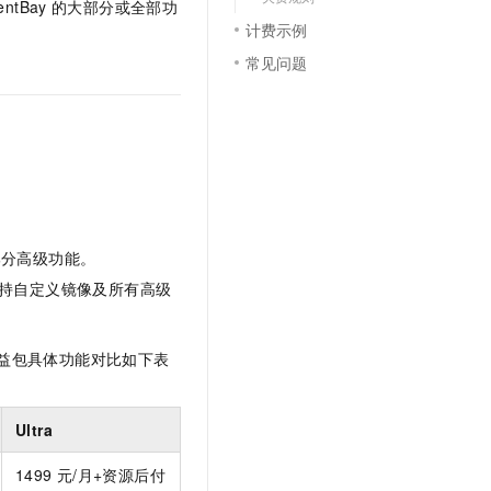
entBay
的大部分或全部功
文戏情感细腻自然，动作戏激烈拳拳到肉，实现更强表演能力
支持中英文自由切换，具备更强的噪声鲁棒性
云聚AI 严选权益
SSL 证书
计费示例
，一键激活高效办公新体验
精选AI产品，从模型到应用全链提效
常见问题
堡垒机
AI 用量加速计划
应用
防火墙
、识别商机，让客服更高效、服务更出色。
新老同享，达量后返
千问办公
主机安全
NEW
的智能体编程平台
一站式AI生产力平台
AI 应用及服务市场
伶鹊
企业级人与Agent协作平台，接入和调度多个数字员工
智能客服平台，对话机器人、对话分析、智能外呼
AI 应用
部分高级功能。
大模型服务平台百炼 - 全妙
持自定义镜像及所有高级
大模型
应用创作平台
多模态内容创作工具，已接入 DeepSeek
自然语言处理
益包具体功能对比如下表
数据标注
机器学习
Ultra
息提取
与 AI 智能体进行实时音视频通话
从文本、图片、视频中提取结构化的属性信息
构建支持视频理解的 AI 音视频实时通话应用
1499
元/月
+资源后付