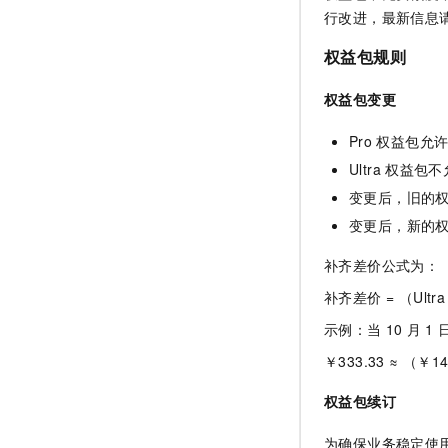
行改进，最新信息
权益包规则
权益包变更
Pro
权益包允
Ultra
权益包不
变更后，旧的
变更后，新的
补齐差价公式为：
补齐差价 = （Ultra
示例：当
10
月
1
￥333.33 ≈ （￥149
权益包续订
为确保业务稳定使