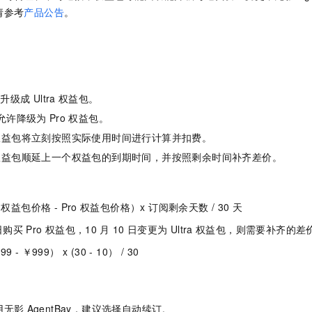
请参考
产品公告
。
许升级成
Ultra
权益包。
允许降级为
Pro
权益包。
权益包将立刻按照实际使用时间进行计算并扣费。
权益包顺延上一个权益包的到期时间，并按照剩余时间补齐差价。
权益包价格 - Pro
权益包价格）x 订阅剩余天数 / 30
天
日购买
Pro
权益包，10
月
10
日变更为
Ultra
权益包，则需要补齐的差
9 - ￥999） x (30 - 10） / 30
用无影
AgentBay，建议选择自动续订。