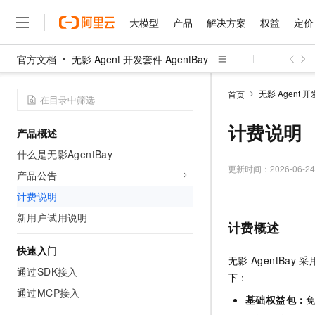
大模型
产品
解决方案
权益
定价
官方文档
无影 Agent 开发套件 AgentBay
大模型
产品
解决方案
权益
定价
云市场
伙伴
服务
了解阿里云
精选产品
精选解决方案
普惠上云
产品定价
精选商城
成为销售伙伴
售前咨询
为什么选择阿里云
千问AI平台
无影 Agent 开
首页
了解云产品的定价详情
大模型服务平台百炼
千问办公，解锁你的工作
普惠上云 官方力荐
分销伙伴
在线服务
网站建设
什么是云计算
大
大模型服务与应用平台
企业级Agent产品，直接
云服务器38元/年起，超
计费说明
产品概述
咨询伙伴
多端小程序
技术领先
云上成本管理
售后服务
千问大模型
Agency Agents：拥
官方推荐返现计划
大模型
什么是无影AgentBay
大模型
精选产品
精选解决方案
Salesforce 国际版订阅
稳定可靠
管理和优化成本
多元化、高性能、安全可靠
推荐新用户得奖励，单订单
更新时间：
2026-06-24
销售伙伴合作计划
产品公告
自助服务
友盟天域
安全合规
人工智能与机器学习
AI
文本生成
无影云电脑
HappyHorse 打造一
云工开物
计费说明
无影生态合作计划
在线服务
观测云
分析师报告
随时随地安全接入的云上超
高校专属算力普惠，学生认
计算
互联网应用开发
新用户试用说明
Qwen3.8-Max
HOT
计费概述
Salesforce On Alibaba C
工单服务
智能体时代全能旗舰模型
Tuya 物联网平台阿里云
研究报告与白皮书
云解析DNS
快速拥有专属 OpenClaw
Consulting Partner 合
大数据
容器
快速入门
免费试用
短信专区
无影
AgentBay
采
蓝凌 OA
Qwen3.7-Plus
AI 大模型销售与服务生
通过SDK接入
现代化应用
存储
天池大赛
下：
能看、能想、能动手的多模
云原生大数据计算服务 Max
解决方案免费试用 新老
电子合同
通过MCP接入
面向分析的企业级SaaS模
最高领取价值200元试用
安全
基础权益包：
网络与CDN
AI 算法大赛
Qwen3-VL-Plus
畅捷通