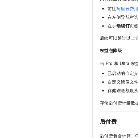
前往
阿里云费
在左侧导航栏
在
手动续订
页
后续可以通过以上
权益包降级
当
Pro
和
Ultra
权
已启动的自定
自定义镜像文
存储赠送额度
存储后付费计量数据
后付费
后付费包含计算、C