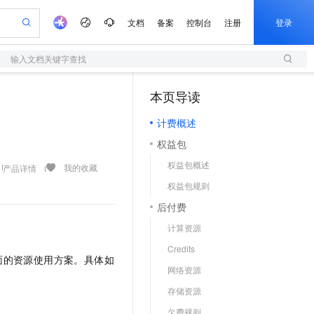
文档
备案
控制台
注册
登录
输入文档关键字查找
验
作计划
器
AI 活动
专业服务
服务伙伴合作计划
开发者社区
加入我们
服务平台百炼
阿里云 OPC 创新助力计划
本页导读
一站式生成采购清单，支持单品或批量购买
S
io：打造专属 AI 语音助手
S产品伙伴计划（繁花）
峰会
造的大模型服务与应用开发平台
轻量应用服务器
一句话生成原生可编辑精美 PPT 文稿
AI 生产力先锋
Al MaaS 服务伙伴赋能合作
域名
博文
Careers
至高可申请百万元
计费概述
性可伸缩的云计算服务
开启高性价比 AI 编程新体验
Qwen-Audio-3.0-Realtime 端到端实时语音角色扮演
输入一句话想法, 轻松生成专业的 PPT
先锋实践拓展 AI 生产力的边界
快速构建应用程序和网站，即刻迈出上云第一步
Token 补贴，五大权
计划
海大会
伙伴信用分合作计划
商标
问答
社会招聘
权益包
益加速 OPC 成功
S
eek-V4-Pro
数字证书管理服务（原SSL证书）
一键部署幻兽帕鲁游戏服务器
飞天发布时刻
HOT
划
备案
电子书
校园招聘
权益包概述
pSeek-V4-Pro
视频创作，一键激活电商全链路生产力
全托管，含MySQL、PostgreSQL、SQL Server、MariaDB多引擎
实现全站HTTPS，呈现可信的WEB访问
一键购买专属联机服务器，轻松开启游戏
所见，即是所愿
我的收藏
产品详情
更多支持
划
公司注册
镜像站
权益包规则
视频生成
语音识别与合成
专属 QwenPaw
短信服务
漫剧工坊：一站式动画创作平台
AI 实训营
HOT
合作伙伴培训与认证
后付费
划
上云迁移
的智能体编程平台
站生成，高效打造优质广告素材
从聊天伙伴进化为能主动干活的本地数字员工
快速生产连贯的高质量长漫剧
从基础到进阶，Agent 创客手把手教你
国内短信简单易用，安全可靠，秒级触达，全球覆盖200+国家和地区。
e-1.1-T2V
Qwen3-TTS-Flash
lScope
我要反馈
查询合作伙伴
计算资源
畅细腻的高质量视频
离线语音合成大模型，多语言方言自适应，低延迟高稳定
n Alibaba Cloud ISV 合作
代维服务
olarDB
建企业门户网站
大数据开发治理平台 DataWorks
10 分钟搭建微信、支付宝小程序
Credits
创新加速
ope
登录合作伙伴管理后台
我要建议
站，无忧落地极速上线
以可视化方式快速构建移动和 PC 门户网站
100%兼容MySQL、PostgreSQL，兼容Oracle，支持集中和分布式
高效部署网站，快速应用到小程序
Data Agent 驱动的一站式 Data+AI 开发治理平台
面的资源使用方案。具体如
e-1.1-I2V
Cosyvoice-V3-Flash
网络资源
安全
畅自然，细节丰富
高表现力语音合成大模型，语音克隆听感自然
我要投诉
上云场景组合购
伴
存储资源
边界网络安全防护产品
漫剧创作，剧本、分镜、视频高效生成
覆盖90%+业务场景，专享组合折扣价
2V
VPN
Fun-ASR
欠费规则