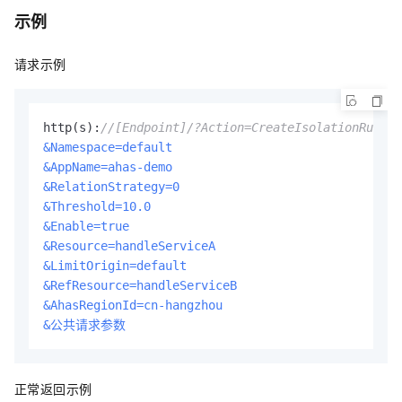
示例
请求示例
http(s):
//[Endpoint]/?Action=CreateIsolationRule
&Namespace=default
&AppName=ahas-demo
&RelationStrategy=0
&Threshold=10.0
&Enable=true
&Resource=handleServiceA
&LimitOrigin=default
&RefResource=handleServiceB
&AhasRegionId=cn-hangzhou
&公共请求参数
正常返回示例