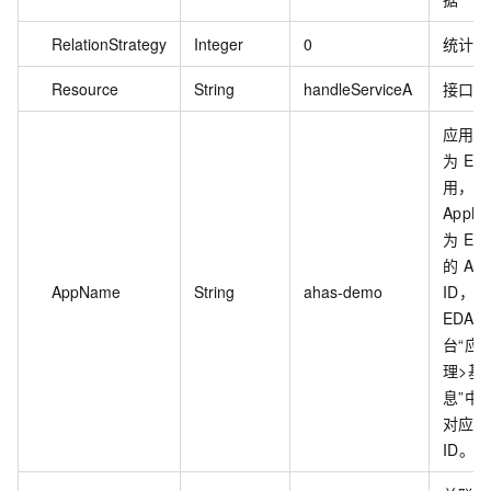
RelationStrategy
Integer
0
统计维
Resource
String
handleServiceA
接口资
应用名
为
ED
用，则
AppN
为
ED
的
Ap
AppName
String
ahas-demo
ID，
EDAS
台“应
理>基
息”中
对应的
ID。