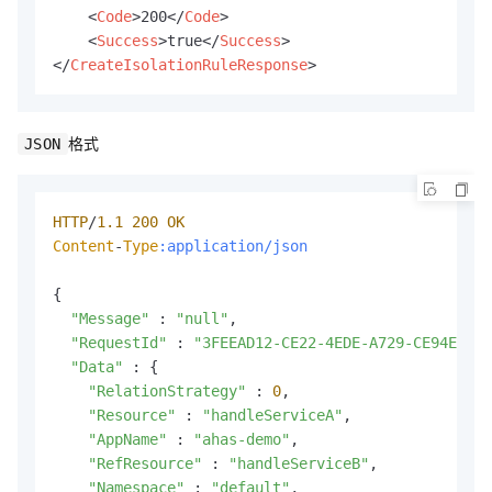
<
Code
>
200
</
Code
>
<
Success
>
true
</
Success
>
</
CreateIsolationRuleResponse
>
格式
JSON
HTTP
/
1.1
200
OK
Content
-
Type
:application/json
{

"Message"
 : 
"null"
,

"RequestId"
 : 
"3FEEAD12-CE22-4EDE-A729-CE94EC070
"Data"
 : {

"RelationStrategy"
 : 
0
,

"Resource"
 : 
"handleServiceA"
,

"AppName"
 : 
"ahas-demo"
,

"RefResource"
 : 
"handleServiceB"
,

"Namespace"
 : 
"default"
,
