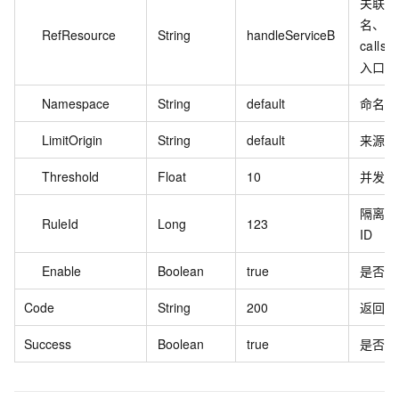
关联接
名、
RefResource
String
handleServiceB
callst
入口名
Namespace
String
default
命名空
LimitOrigin
String
default
来源应
Threshold
Float
10
并发数
隔离规
RuleId
Long
123
ID
Enable
Boolean
true
是否开
Code
String
200
返回码
Success
Boolean
true
是否成