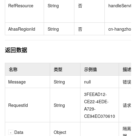
RefResource
String
否
handleServic
AhasRegionId
String
否
cn-hangzhou
返回数据
名称
类型
示例值
描述
Message
String
null
错误信
3FEEAD12-
CE22-4EDE-
RequestId
String
请求
I
A729-
CE94EC070610
隔离规
Data
Object
据