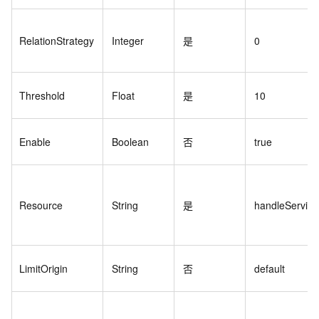
RelationStrategy
Integer
是
0
Threshold
Float
是
10
Enable
Boolean
否
true
Resource
String
是
handleServic
LimitOrigin
String
否
default