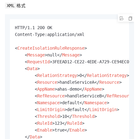
格式
XML
HTTP/1.1 200 OK

Content-Type:application/xml

<
CreateIsolationRuleResponse
>
<
Message
>
null
</
Message
>
<
RequestId
>
3FEEAD12-CE22-4EDE-A729-CE94EC07061
<
Data
>
<
RelationStrategy
>
0
</
RelationStrategy
>
<
Resource
>
handleServiceA
</
Resource
>
<
AppName
>
ahas-demo
</
AppName
>
<
RefResource
>
handleServiceB
</
RefResource
>
<
Namespace
>
default
</
Namespace
>
<
LimitOrigin
>
default
</
LimitOrigin
>
<
Threshold
>
10
</
Threshold
>
<
RuleId
>
123
</
RuleId
>
<
Enable
>
true
</
Enable
>
</
Data
>