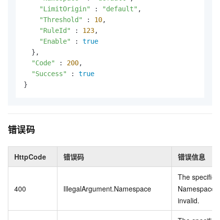
"LimitOrigin"
 : 
"default"
,

"Threshold"
 : 
10
,

"RuleId"
 : 
123
,

"Enable"
 : 
true
  },

"Code"
 : 
200
,

"Success"
 : 
true
}
错误码
HttpCode
错误码
错误信息
The specified
400
IllegalArgument.Namespace
Namespace i
invalid.