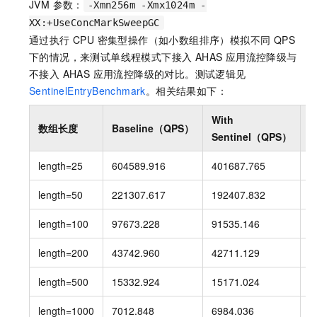
JVM 参数：
-Xmn256m -Xmx1024m -
XX:+UseConcMarkSweepGC
通过执行 CPU 密集型操作（如小数组排序）模拟不同 QPS
下的情况，来测试单线程模式下接入 AHAS 应用流控降级与
不接入 AHAS 应用流控降级的对比。测试逻辑见
SentinelEntryBenchmark
。相关结果如下：
With
数组长度
Baseline（QPS）
Sentinel（QPS）
length=25
604589.916
401687.765
3
length=50
221307.617
192407.832
1
length=100
97673.228
91535.146
6
length=200
43742.960
42711.129
2
length=500
15332.924
15171.024
1
length=1000
7012.848
6984.036
0