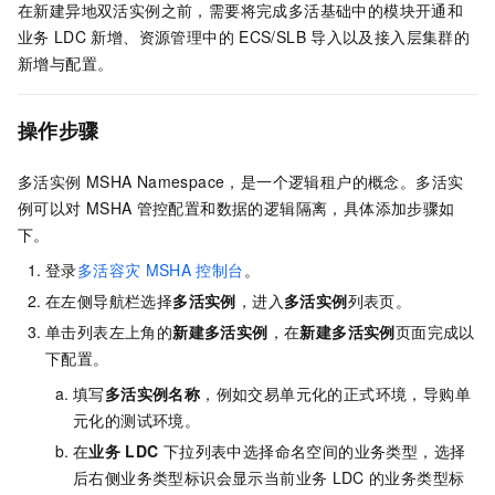
在新建异地双活实例之前，需要将完成多活基础中的模块开通和
业务
LDC
新增、资源管理中的
ECS/SLB
导入以及接入层集群的
新增与配置。
操作步骤
多活实例
MSHA Namespace，是一个逻辑租户的概念。多活实
例可以对
MSHA
管控配置和数据的逻辑隔离，具体添加步骤如
下。
登录
多活容灾
MSHA
控制台
。
在左侧导航栏选择
多活实例
，进入
多活实例
列表页。
单击列表左上角的
新建多活实例
，在
新建多活实例
页面完成以
下配置。
填写
多活实例名称
，例如交易单元化的正式环境，导购单
元化的测试环境。
在
业务
LDC
下拉列表中选择命名空间的业务类型，选择
后右侧业务类型标识会显示当前业务
LDC
的业务类型标