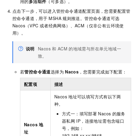
用的
多活组件
（可多选）。
点击下一步，可以进入管控命令通道配置页面，您需要配置管
控命令通道，用于
MSHA
规则推送。管控命令通道可选
Nacos（VPC
或者经典网络）、ACM（仅非公有云环境使
用）。
说明
Nacos
和
ACM
的地域需与所在单元地域一
致。
若
管控命令通道
选择为
Nacos
，您需要完成如下配置：
配置项
描述
Nacos
地址可以填写方式有以下两
种。
方式一：填写部署
Nacos
的服务
器私网
IP，连接地址需包含端口
Nacos
地
号，例如：
址
192.168.xx.xx:9848。