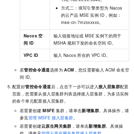
方式二：填写引擎类型为
Nacos
的云产品
MSE
实例
ID，例如：
mse-cn-7mzxxxxxx。
Nacos
空
输入链接地址或
MSE
实例下的用于
间
ID
MSHA
规则下发的命名空间
ID。
VPC ID
输入
Nacos
所在的
VPC ID。
若
管控命令通道
选择为
ACM
，您仅需要输入
ACM
命名空
间
ID。
配置好
管控命令通道
后，点击下一步可以进入
接入层集群
配置
页面，您需要从接入层集群列表选择接入层集群，为多活实例
的各个单元配置接入层集群。
若需要创建
MSFE
集群，请单击
新增集群
。具体操作，请
参见
管理
MSFE
接入层集群
。
若需要创建
云原生网关集群
，请单击
新增集群
。具体操
作，请参见
管理云原生网关集群接入层集群
。