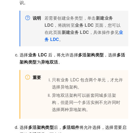
识。
说明
若需要创建业务类型，单击
新建业务
LDC
，将跳转至
业务
LDC
页面，您可以
在此页面
新建业务
LDC
，具体操作参见
业
务
LDC
。
选择
业务
LDC
后，将允许选择
多活架构类型
，选择
多活
架构类型
为
异地双活
。
重要
只有业务
LDC
包含两个单元，才允许
选择异地架构。
异地双活架构可以嵌套同城多活架
构，但是同一个多活实例不允许同时
选择两种异地架构。
选择
多活架构类型
后，
多活组件
将允许选择，选择需要启