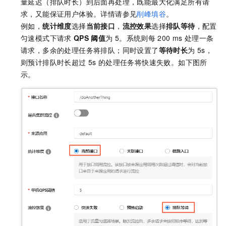
量延迟（排队时长）到后面再处理，既能最大化满足所有请
求，又能保证用户体验。详情请参见
削峰填谷
。
例如，
统计维度
选择
当前接口
，
流控效果
选择
排队等待
，配置
匀速模式下请求
QPS
阈值
为
5。系统则每
200 ms
处理一条
请求，多余的处理任务将排队；同时设置了
等待时长
为
5s，
则预计排队时长超过
5s
的处理任务将快速失败。如下图所
示。