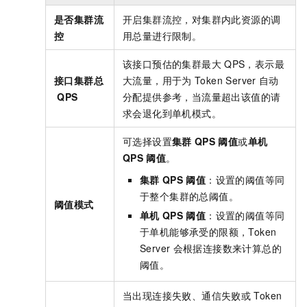
是否集群流
开启集群流控，对集群内此资源的调
控
用总量进行限制。
该接口预估的集群最大
QPS，表示最
接口集群总
大流量，用于为
Token Server
自动
QPS
分配提供参考，当流量超出该值的请
求会退化到单机模式。
可选择设置
集群
QPS
阈值
或
单机
QPS
阈值
。
集群
QPS
阈值
：设置的阈值等同
于整个集群的总阈值。
阈值模式
单机
QPS
阈值
：设置的阈值等同
于单机能够承受的限额，Token
Server
会根据连接数来计算总的
阈值。
当出现连接失败、通信失败或
Token