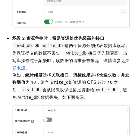
场景
2 资源争抢时，留足资源给优先级高的接口
和
这两个资源分别代表数据库读写。
read_db
write_db
为保证提交的数据不丢失，
接口优先级更高。当
write_db
写库操作过于频繁时，读数据的请求会被限流。详情请参见
关
联限流
。
例如，
统计维度
选择
关联接口
，
流控效果
选择
快速失败
，
并发
数阈值
为
10，则当
资源的
QPS
超过
10
之
write_db
后，
会被限流以保证留足资源给
，避
read_db
write_db
免
数据丢失。如下图所示。
write_db