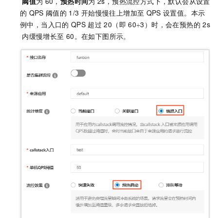
阈值
为
60，
预热时间
为
2s，预热流控方式下，默认会从设置
的
QPS
阈值的
1/3
开始慢慢往上增加至
QPS
设置值。本示
例中，当入口的
QPS
超过
20（即
60÷3）时，会在预热的
2s
内缓慢增长至
60。在如下图所示。