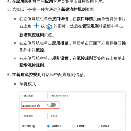
在
应用防护
页面的
应用卡片
页签单击目标应用卡片。
选择以下任意一种方法进入
新建流控规则
页面：
在左侧导航栏单击
接口详情
，在
接口详情
页面单击资源卡片
右上角
或
的图标，然后在
管理规则
对话框中单击
新增流控规则
页签。
在左侧导航栏单击
应用概览
，然后单击页面下方目标接口
操
作
列中的
流控
。
在左侧导航栏单击
规则设置
，在
流控规则
页签的右上角单击
新增流控规则
。
在
新建流控规则
对话框中配置规则信息。
单机模式