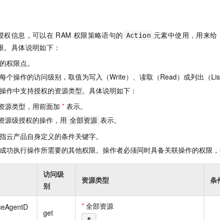
一个 AI 助手
即刻拥有 DeepSeek-R1 满血版
超强辅助，Bol
在企业官网、通讯软件中为客户提供 AI 客服
多种方案随心选，轻松解锁专属 DeepSeek
授权信息，可以在
RAM
权限策略语句的
元素中使用，用来给
Action
限。具体说明如下：
的权限点。
个操作的访问级别，取值为写入（Write）、读取（Read）或列出（Lis
操作中支持授权的资源类型。具体说明如下：
资源类型，用前面加
*
表示。
资源级授权的操作，用
表示。
全部资源
指云产品自身定义的条件关键字。
成功执行操作所需要的其他权限。操作者必须同时具备关联操作的权限，
访问级
资源类型
条
别
*
全部资源
iceAgentD
get
*