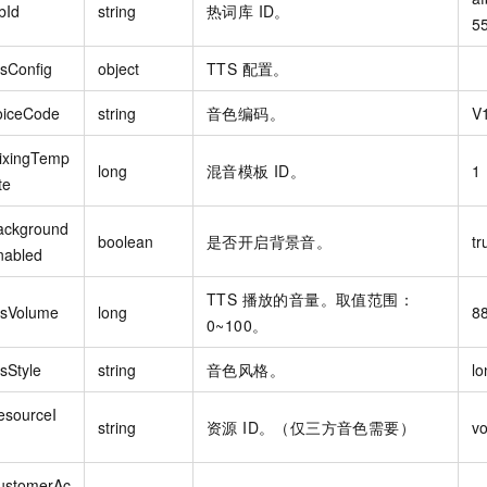
bId
string
热词库 ID。
5
tsConfig
object
TTS 配置。
oiceCode
string
音色编码。
V
ixingTemp
long
混音模板 ID。
1
te
ackground
boolean
是否开启背景音。
tr
nabled
TTS 播放的音量。取值范围：
tsVolume
long
8
0~100。
sStyle
string
音色风格。
lo
esourceI
string
资源 ID。（仅三方音色需要）
v
ustomerAc