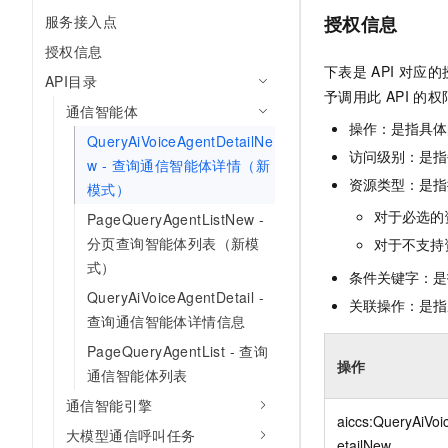
10 分钟在聊天系统中增加
服务接入点
专有云
授权信息
授权信息
下表是
API
对应的
API目录
予调用此
API
的权
通信智能体
操作：是指具体
QueryAiVoiceAgentDetailNe
访问级别：是指每
w - 查询通信智能体详情（新
资源类型：是指
模式）
对于必选的
PageQueryAgentListNew -
分页查询智能体列表（新模
对于不支持
式）
条件关键字：是
QueryAiVoiceAgentDetail -
关联操作：是指
查询通信智能体详情信息
PageQueryAgentList - 查询
操作
通信智能体列表
通信智能引擎
aiccs:QueryAiVo
大模型通信呼叫任务
etailNew