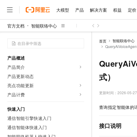
大模型
产品
解决方案
权益
定价
官方文档
智能联络中心
大模型
产品
解决方案
权益
定价
云市场
伙伴
服务
了解阿里云
精选产品
精选解决方案
普惠上云
产品定价
精选商城
成为销售伙伴
售前咨询
为什么选择阿里云
千问AI平台
智能联络中心
首页
了解云产品的定价详情
QueryAiVoiceA
大模型服务平台百炼
千问办公，解锁你的工作
普惠上云 官方力荐
分销伙伴
在线服务
网站建设
什么是云计算
大
大模型服务与应用平台
企业级Agent产品，直接
云服务器38元/年起，超
产品概述
咨询伙伴
多端小程序
技术领先
QueryAi
云上成本管理
售后服务
千问大模型
Agency Agents：拥
官方推荐返现计划
大模型
产品简介
大模型
精选产品
精选解决方案
Salesforce 国际版订阅
稳定可靠
管理和优化成本
多元化、高性能、安全可靠
推荐新用户得奖励，单订单
式）
销售伙伴合作计划
产品更新动态
自助服务
友盟天域
安全合规
人工智能与机器学习
AI
文本生成
无影云电脑
HappyHorse 打造一
云工开物
亮点功能更新
无影生态合作计划
在线服务
观测云
分析师报告
随时随地安全接入的云上超
高校专属算力普惠，学生认
更新时间：
2026-05-27
计算
互联网应用开发
产品计费
Qwen3.8-Max
HOT
Salesforce On Alibaba C
工单服务
智能体时代全能旗舰模型
Tuya 物联网平台阿里云
研究报告与白皮书
云解析DNS
快速拥有专属 OpenClaw
Consulting Partner 合
大数据
容器
查询指定智能体的
快速入门
免费试用
短信专区
蓝凌 OA
Qwen3.7-Plus
AI 大模型销售与服务生
通信智能引擎快速入门
现代化应用
存储
天池大赛
能看、能想、能动手的多模
云原生大数据计算服务 Max
解决方案免费试用 新老
电子合同
接口说明
通信智能体快速入门
面向分析的企业级SaaS模
最高领取价值200元试用
安全
网络与CDN
AI 算法大赛
Qwen3-VL-Plus
畅捷通
智能联络机器人快速入门