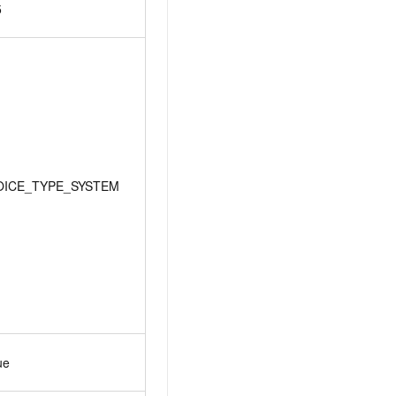
5
OICE_TYPE_SYSTEM
ue