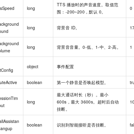
TTS 播放时的声音速度。取值范
tsSpeed
long
0
围：-200~200，默认 0。
ackground
long
背景音 ID。
1
ound
ackground
long
背景音音量。0-低、1-中、2-高。
1
olume
object
事件配置
tConfig
uteActive
boolean
第一个静音是否唤起模型。
tr
最大通话时长（秒）。最小
essionTim
long
600s，最大 3600s。超时后自动
1
out
挂断。
llAssistan
boolean
识别到智能接听是否挂断。
fa
Hangup