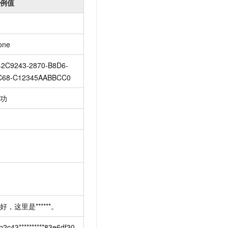
例值
one
42C9243-2870-B8D6-
C68-C12345AABBCC0
功
好，这里是******。
b2c43**********83e6df30