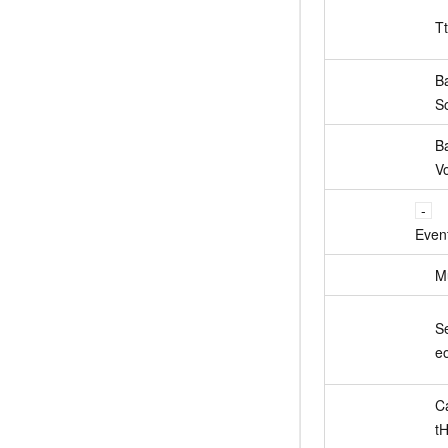
T
B
S
B
V
Even
M
S
e
Ca
t