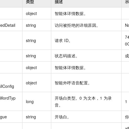
类型
描述
示
object
智能体详情数据。
edDetail
string
访问被拒绝的详细原因。
N
7
string
请求 ID。
0
string
状态码描述。
成
object
智能体详情数据。
object
智能外呼语音配置。
llConfig
tWordTyp
开场白类型。0 为文本，1 为录
long
1
音。
ogue
string
开场白。
你
af