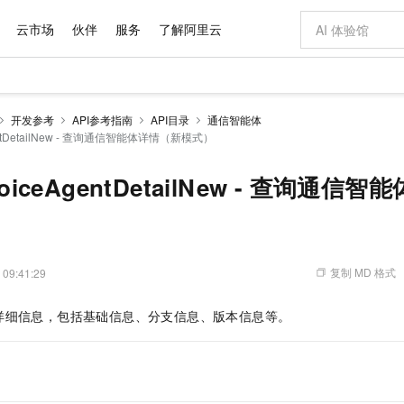
云市场
伙伴
服务
了解阿里云
AI 特惠
数据与 API
成为产品伙伴
企业增值服务
最佳实践
价格计算器
AI 场景体
基础软件
产品伙伴合
阿里云认证
市场活动
配置报价
大模型
开发参考
API参考指南
API目录
通信智能体
自助选配和估算价格
gentDetailNew - 查询通信智能体详情（新模式）
新方式
域名与网站
睿译宝，AI翻译排版一步到位
智启 AI 普惠权益
产品生态集成认证中心
企业支持计划
云上春晚
千问官方 MaaS 平台，为开发者和 Agent 而生，新用户赠送 1 亿 + tokens 额度
云服务器 EC
Qwen Aud
AI Coding
阿里云Maa
2026 阿里云
为企业打
数据集
Windows
大模型认证
模型
NEW
NEW
交付可用成果
值低价云产品抢先购
提供智能易用的域名与建站服务
上传文档即自动完成翻译和格式还原
至高享 1亿+免费 tokens，加速 Al 应用落地
安全可靠、弹
智能编程，一键
产品生态伙伴
专家技术服务
云上奥运之旅
弹性计算合作
阿里云中企出
手机三要素
宝塔 Linux
全部认证
VoiceAgentDetailNew - 查询通
价格优势
有专属领域专家
对象存储 OSS
GLM-5.2：长任务时代开源旗舰模型
阿里云 OPC 创新助力计划
云数据库 RD
即刻拥有 DeepS
AI 电商营销
产品生态伙伴工作台
企业增值服务台
云栖战略参考
云存储合作计
云栖大会
身份实名认证
CentOS
训练营
推动算力普惠，释放技术红利
的大模型服务
最高返9万
多领域专家智能体,一键组建 AI 虚拟交付团队
至高百万元 Token 补贴，加速一人公司成长
稳定、安全、高性价比、高性能的云存储服务
真正可用的 1M 上下文,一次完成代码全链路开发
轻松解锁专属 Dee
从图文生成到
云上的中国
数据库合作计
活动全景
短信
Docker
图片和
站式影视创作平台
人工智能平台 PAI
Hermes Agent，打造自进化智能体
Token Plan 模型订阅计划
Qoder
5 分钟轻松部署
AI 广告创作
企业成长
大模型
NEW
信息公告
看见新力量
云网络合作计
OCR 文字识别
JAVA
级电脑
证享300元代金券
可视化编排打通从文字构思到成片全链路闭环
一站式AI开发、训练和推理服务
自主进化，持久记忆，越用越聪明
Qwen3.8-Max 首发尝鲜，限时加量 10 倍，夜间低至2折
面向真实软件
图文、视频一
复制 MD 格式
 09:41:29
Kimi-K3
HappyHors
NEW
魔搭 Mode
loud
服务实践
官网公告
Kimi 最新旗舰模型，长程编程与推理利器
让文字生成流
金融模力时刻
Salesforce O
版
发票查验
全能环境
Qoder CN
Claude Code + GStack 打造工程团队
千问办公，限时限量积分加倍
云原生数据库 P
低代码高效构
AI 建站
NEW
作计划
详细信息，包括基础信息、分支信息、版本信息等。
计划
创新中心
魔搭 ModelSc
健康状态
让AI从“聊天伙伴”进化为能干活的“数字员工”
覆盖公网/内网、递归/权威、移动APP等全场景解析服务
安装技能 GStack，拥有专属 AI 工程团队
你的AI工作搭子，覆盖日常办公高频场景
基于千问大模型等，支持代码智能生成、研发智能问答
0 代码专业建
客户案例
天气预报查询
操作系统
Deepseek-v4-pro
HappyHors
态合作计划
态智能体模型
旗舰 MoE 大模型，百万上下文与顶尖推理能力
图生视频，流
Compute
同享
容器服务 Kubernetes 版 ACK
万小智 AI 建站低至 15元/月
云防火墙
AI 短剧/漫剧
快递物流查询
WordPress
成为服务伙
高校合作
式云数据仓库
点，立即开启云上创新
提供一站式管理容器应用的 K8s 服务
送.CN域名，送备案服务码
云原生的云上
AI助力短剧
GLM-5.2
Wan2.7-T
Ubuntu