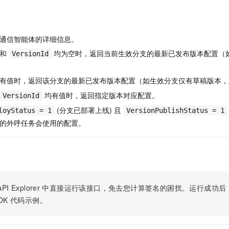
服务生态伙伴
视觉 Coding、空间感知、多模态思考等全面升级
1M上下文，专为长程任务能力而生
云工开物
企业应用
Night Plan 支持 Qwen 3.8-Max
AI 办公
NEW
Red Hat
30+ 款产品免费体验
夜间 5 折，Qwen/Meoo/TokenPlan 客户专享
AI智能应用
科研合作
ERP
堂（旗舰版）
SUSE
通信智能体的详细信息。
智能客服
AI 应用构建
大模型原生
CRM
2个月
自动承接线索
和
均为空时，返回当前生效分支的最新已发布版本配置（
VersionId
建站小程序
Qoder
大模型服务平台百炼-应用模版
OA 办公系统
HOT
NEW
面向真实软件
个人版上线、团队版降价；千问3.8-Max首发发尝鲜
丰富多元化的应用模版和解决方案
有值时，返回该分支的最新已发布版本配置（如生效分支仅有草稿版本，
力提升
财税管理
模板建站
均有值时，返回指定版本对应配置。
VersionId
万有无界
大模型服务平台百炼-智能体
400电话
定制建站
的模型效果
灵活可视化地构建企业级 Agent
(分支已部署上线) 且
loyStatus = 1
VersionPublishStatus = 1
方案
广告营销
模板小程序
的外呼任务会使用的配置。
秒悟
人工智能平台 PAI
定制小程序
云端极速 AI 
新一代 AI 视频生成模型，深度适配广告营销等场景
AI Native 的算法工程平台，一站式完成建模、训练、推理服务部署
APP 开发
建站系统
PI Explorer
中直接运行该接口，免去您计算签名的困扰。运行成功后，OpenA
DK
代码示例。
AI 应用
10分钟微调：让0.6B模型媲美235B模型
多模态数据信
依托云原生高可用架构,实现Dify私有化部署
用1%尺寸在特定领域达到大模型90%以上效果