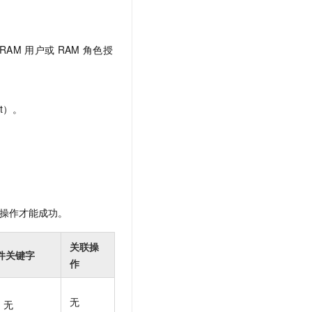
t.diy 一步搞定创意建站
构建大模型应用的安全防护体系
通过自然语言交互简化开发流程,全栈开发支持
通过阿里云安全产品对 AI 应用进行安全防护
RAM
用户或
RAM
角色授
t）。
操作才能成功。
关联操
件关键字
作
无
无