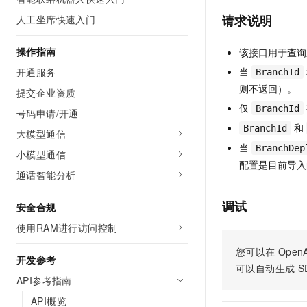
AI 产品 免费试用
网络
安全
云开发大赛
请求说明
人工坐席快速入门
Tableau 订阅
1亿+ 大模型 tokens 和 
可观测
入门学习赛
中间件
AI空中课堂在线直播课
操作指南
该接口用于查询
140+云产品 免费试用
大模型服务
上云与迁云
产品新客免费试用，最长1
数据库
当
开通服务
BranchId
生态解决方案
则不返回）。
千问AI平台-Token Plan
提交企业资质
企业出海
大模型ACA认证体验
大数据计算
仅
BranchId
助力企业全员 AI 认知与能
号码申请/开通
行业生态解决方案
政企业务
媒体服务
和
BranchId
千问AI平台-模型体验
大模型通信
开发者生态解决方案
在线体验全尺寸、多种模态
当
BranchDep
小模型通信
企业服务与云通信
AI 开发和 AI 应用解决
配置是目前导入
Happy 系列大模型
通话智能分析
域名与网站
调试
安全合规
终端用户计算
使用RAM进行访问控制
Serverless
大模型解决方案
您可以在
OpenA
开发参考
开发工具
可以自动生成
S
快速部署 Dify，高效搭建 
API参考指南
迁移与运维管理
API概览