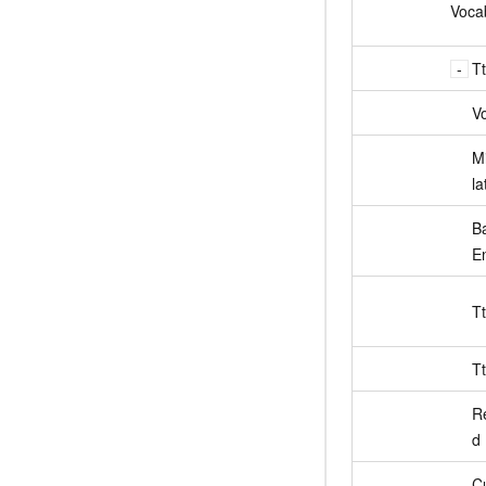
Voca
T
V
M
la
B
E
T
Tt
R
d
C