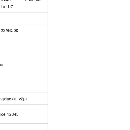
51c11f7
123ABC00
ue
8
ngxiaoxia_v2p1
oice-12345