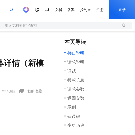
文档
备案
控制台
注册
登录
输入文档关键字查找
验
作计划
器
AI 活动
专业服务
服务伙伴合作计划
开发者社区
加入我们
服务平台百炼
阿里云 OPC 创新助力计划
本页导读
（1）
一站式生成采购清单，支持单品或批量购买
S
io：打造专属 AI 语音助手
S产品伙伴计划（繁花）
峰会
造的大模型服务与应用开发平台
轻量应用服务器
一句话生成原生可编辑精美 PPT 文稿
AI 生产力先锋
Al MaaS 服务伙伴赋能合作
域名
博文
Careers
至高可申请百万元
接口说明
性可伸缩的云计算服务
开启高性价比 AI 编程新体验
Qwen-Audio-3.0-Realtime 端到端实时语音角色扮演
输入一句话想法, 轻松生成专业的 PPT
先锋实践拓展 AI 生产力的边界
快速构建应用程序和网站，即刻迈出上云第一步
Token 补贴，五大权
计划
海大会
伙伴信用分合作计划
商标
问答
社会招聘
信智能体详情（新模
请求说明
益加速 OPC 成功
S
eek-V4-Pro
数字证书管理服务（原SSL证书）
一键部署幻兽帕鲁游戏服务器
飞天发布时刻
HOT
划
备案
电子书
校园招聘
调试
pSeek-V4-Pro
视频创作，一键激活电商全链路生产力
全托管，含MySQL、PostgreSQL、SQL Server、MariaDB多引擎
实现全站HTTPS，呈现可信的WEB访问
一键购买专属联机服务器，轻松开启游戏
所见，即是所愿
更多支持
划
公司注册
镜像站
授权信息
视频生成
语音识别与合成
专属 QwenPaw
短信服务
漫剧工坊：一站式动画创作平台
AI 实训营
HOT
合作伙伴培训与认证
请求参数
划
上云迁移
的智能体编程平台
站生成，高效打造优质广告素材
从聊天伙伴进化为能主动干活的本地数字员工
快速生产连贯的高质量长漫剧
从基础到进阶，Agent 创客手把手教你
国内短信简单易用，安全可靠，秒级触达，全球覆盖200+国家和地区。
我的收藏
产品详情
e-1.1-T2V
Qwen3-TTS-Flash
lScope
我要反馈
查询合作伙伴
返回参数
畅细腻的高质量视频
离线语音合成大模型，多语言方言自适应，低延迟高稳定
n Alibaba Cloud ISV 合作
代维服务
olarDB
建企业门户网站
大数据开发治理平台 DataWorks
10 分钟搭建微信、支付宝小程序
示例
创新加速
ope
登录合作伙伴管理后台
我要建议
站，无忧落地极速上线
以可视化方式快速构建移动和 PC 门户网站
100%兼容MySQL、PostgreSQL，兼容Oracle，支持集中和分布式
高效部署网站，快速应用到小程序
Data Agent 驱动的一站式 Data+AI 开发治理平台
e-1.1-I2V
Cosyvoice-V3-Flash
错误码
安全
畅自然，细节丰富
高表现力语音合成大模型，语音克隆听感自然
我要投诉
上云场景组合购
伴
变更历史
边界网络安全防护产品
漫剧创作，剧本、分镜、视频高效生成
覆盖90%+业务场景，专享组合折扣价
2V
VPN
Fun-ASR