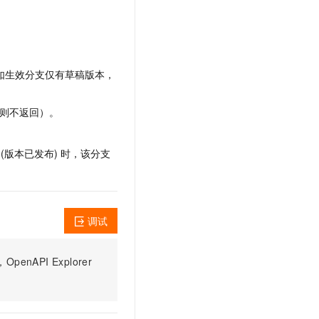
文戏情感细腻自然，动作戏激烈拳拳到肉，实现更强表演能力
支持中英文自由切换，具备更强的噪声鲁棒性
云聚AI 严选权益
SSL 证书
，一键激活高效办公新体验
精选AI产品，从模型到应用全链提效
堡垒机
AI 用量加速计划
应用
防火墙
、识别商机，让客服更高效、服务更出色。
新老同享，达量后返
如生效分支仅有草稿版本，
千问办公
主机安全
NEW
的智能体编程平台
一站式AI生产力平台
则不返回）。
AI 应用及服务市场
伶鹊
企业级人与Agent协作平台，接入和调度多个数字员工
智能客服平台，对话机器人、对话分析、智能外呼
(版本已发布) 时，该分支
AI 应用
大模型服务平台百炼 - 全妙
大模型
应用创作平台
多模态内容创作工具，已接入 DeepSeek
自然语言处理
调试
数据标注
PI Explorer
机器学习
息提取
与 AI 智能体进行实时音视频通话
从文本、图片、视频中提取结构化的属性信息
构建支持视频理解的 AI 音视频实时通话应用