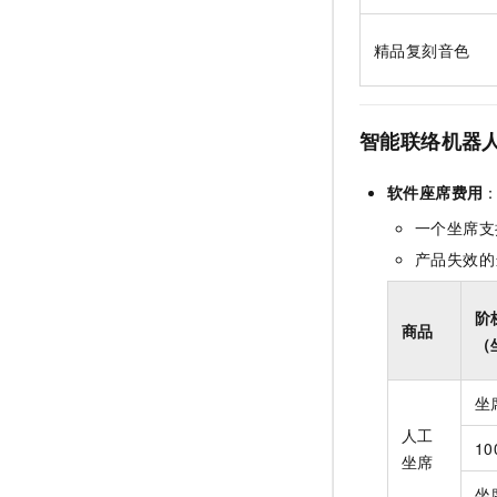
精品复刻音色
智能联络机器
软件座席费用
一个坐席支
产品失效的
阶
商品
（
坐
人工
1
坐席
坐