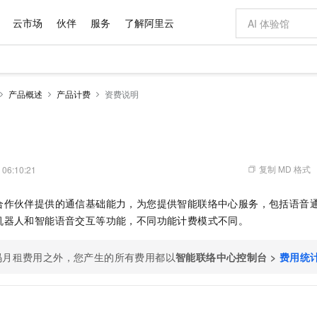
云市场
伙伴
服务
了解阿里云
AI 特惠
数据与 API
成为产品伙伴
企业增值服务
最佳实践
价格计算器
AI 场景体
基础软件
产品伙伴合
阿里云认证
市场活动
配置报价
大模型
产品概述
产品计费
资费说明
自助选配和估算价格
新方式
域名与网站
睿译宝，AI翻译排版一步到位
智启 AI 普惠权益
产品生态集成认证中心
企业支持计划
云上春晚
千问官方 MaaS 平台，为开发者和 Agent 而生，新用户赠送 1 亿 + tokens 额度
云服务器 EC
Qwen Aud
AI Coding
阿里云Maa
2026 阿里云
为企业打
数据集
Windows
大模型认证
模型
NEW
NEW
交付可用成果
值低价云产品抢先购
提供智能易用的域名与建站服务
上传文档即自动完成翻译和格式还原
至高享 1亿+免费 tokens，加速 Al 应用落地
安全可靠、弹
智能编程，一键
产品生态伙伴
专家技术服务
云上奥运之旅
弹性计算合作
阿里云中企出
手机三要素
宝塔 Linux
全部认证
价格优势
有专属领域专家
对象存储 OSS
GLM-5.2：长任务时代开源旗舰模型
阿里云 OPC 创新助力计划
云数据库 RD
即刻拥有 DeepS
AI 电商营销
产品生态伙伴工作台
企业增值服务台
云栖战略参考
云存储合作计
云栖大会
身份实名认证
CentOS
训练营
推动算力普惠，释放技术红利
的大模型服务
最高返9万
多领域专家智能体,一键组建 AI 虚拟交付团队
至高百万元 Token 补贴，加速一人公司成长
稳定、安全、高性价比、高性能的云存储服务
真正可用的 1M 上下文,一次完成代码全链路开发
轻松解锁专属 Dee
从图文生成到
复制 MD 格式
 06:10:21
云上的中国
数据库合作计
活动全景
短信
Docker
图片和
站式影视创作平台
人工智能平台 PAI
Hermes Agent，打造自进化智能体
Token Plan 模型订阅计划
Qoder
5 分钟轻松部署
AI 广告创作
企业成长
大模型
NEW
信息公告
合作伙伴提供的通信基础能力，为您提供智能联络中心服务，包括语音
看见新力量
云网络合作计
OCR 文字识别
JAVA
级电脑
证享300元代金券
可视化编排打通从文字构思到成片全链路闭环
一站式AI开发、训练和推理服务
自主进化，持久记忆，越用越聪明
Qwen3.8-Max 首发尝鲜，限时加量 10 倍，夜间低至2折
面向真实软件
图文、视频一
Kimi-K3
HappyHors
机器人和智能语音交互等功能，不同功能计费模式不同。
NEW
魔搭 Mode
loud
服务实践
官网公告
Kimi 最新旗舰模型，长程编程与推理利器
让文字生成流
金融模力时刻
Salesforce O
版
发票查验
全能环境
Qoder CN
Claude Code + GStack 打造工程团队
千问办公，限时限量积分加倍
云原生数据库 P
低代码高效构
AI 建站
NEW
作计划
计划
创新中心
魔搭 ModelSc
健康状态
码月租费用之外，您产生的所有费用都以
让AI从“聊天伙伴”进化为能干活的“数字员工”
覆盖公网/内网、递归/权威、移动APP等全场景解析服务
安装技能 GStack，拥有专属 AI 工程团队
你的AI工作搭子，覆盖日常办公高频场景
智能联络中心控制台
基于千问大模型等，支持代码智能生成、研发智能问答
0 代码专业建
>
费用统
客户案例
天气预报查询
操作系统
Deepseek-v4-pro
HappyHors
态合作计划
态智能体模型
旗舰 MoE 大模型，百万上下文与顶尖推理能力
图生视频，流
Compute
同享
容器服务 Kubernetes 版 ACK
万小智 AI 建站低至 15元/月
云防火墙
AI 短剧/漫剧
快递物流查询
WordPress
成为服务伙
高校合作
式云数据仓库
点，立即开启云上创新
提供一站式管理容器应用的 K8s 服务
送.CN域名，送备案服务码
云原生的云上
AI助力短剧
GLM-5.2
Wan2.7-T
Ubuntu