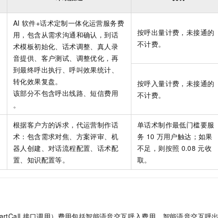
AI
软件+话术定制一体化运营服务费
按呼出量计费，未接通的
用，包含从需求沟通和确认，到话
不计费。
术模板初始化、话术调整、真人录
音提供、客户测试、调整优化，再
到最终呼出执行、呼叫效果统计、
转化效果复盘。
按呼入量计费，未接通的
该部分不包含呼出线路、短信费用
不计费。
。
根据客户方的诉求，代运营制作话
单话术制作最低门槛要服
术：包含需求对焦、方案评审、机
务
10
万用户触达；如果
器人创建、对话流程配置、话术配
不足，则按照
0.08
元收
置、知识配置等。
取。
tCall
接口调用）费用包括智能语音交互呼入费用、智能语音交互呼