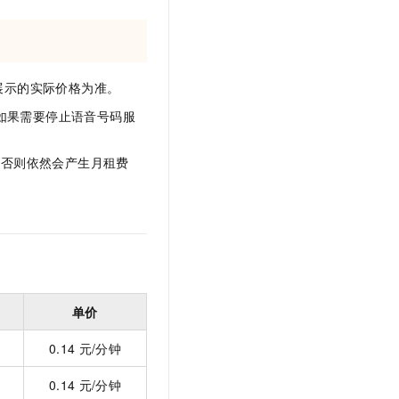
文戏情感细腻自然，动作戏激烈拳拳到肉，实现更强表演能力
支持中英文自由切换，具备更强的噪声鲁棒性
云聚AI 严选权益
SSL 证书
，一键激活高效办公新体验
精选AI产品，从模型到应用全链提效
堡垒机
AI 用量加速计划
应用
防火墙
展示的实际价格为准。
、识别商机，让客服更高效、服务更出色。
新老同享，达量后返
千问办公
主机安全
如果需要停止语音号码服
NEW
的智能体编程平台
一站式AI生产力平台
，否则依然会产生月租费
AI 应用及服务市场
伶鹊
企业级人与Agent协作平台，接入和调度多个数字员工
智能客服平台，对话机器人、对话分析、智能外呼
AI 应用
大模型服务平台百炼 - 全妙
大模型
应用创作平台
多模态内容创作工具，已接入 DeepSeek
自然语言处理
数据标注
单价
机器学习
0.14
元/分钟
息提取
与 AI 智能体进行实时音视频通话
从文本、图片、视频中提取结构化的属性信息
构建支持视频理解的 AI 音视频实时通话应用
0.14
元/分钟