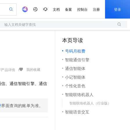
文档
备案
控制台
注册
登录
输入文档关键字查找
验
作计划
器
AI 活动
专业服务
服务伙伴合作计划
开发者社区
加入我们
服务平台百炼
阿里云 OPC 创新助力计划
本页导读
（1）
一站式生成采购清单，支持单品或批量购买
S
io：打造专属 AI 语音助手
S产品伙伴计划（繁花）
峰会
造的大模型服务与应用开发平台
轻量应用服务器
一句话生成原生可编辑精美 PPT 文稿
AI 生产力先锋
Al MaaS 服务伙伴赋能合作
域名
博文
Careers
至高可申请百万元
号码月租费
性可伸缩的云计算服务
开启高性价比 AI 编程新体验
Qwen-Audio-3.0-Realtime 端到端实时语音角色扮演
输入一句话想法, 轻松生成专业的 PPT
先锋实践拓展 AI 生产力的边界
快速构建应用程序和网站，即刻迈出上云第一步
Token 补贴，五大权
计划
海大会
伙伴信用分合作计划
商标
问答
社会招聘
智能通信引擎
益加速 OPC 成功
S
eek-V4-Pro
数字证书管理服务（原SSL证书）
一键部署幻兽帕鲁游戏服务器
飞天发布时刻
HOT
划
备案
电子书
校园招聘
通信智能体
pSeek-V4-Pro
视频创作，一键激活电商全链路生产力
全托管，含MySQL、PostgreSQL、SQL Server、MariaDB多引擎
实现全站HTTPS，呈现可信的WEB访问
一键购买专属联机服务器，轻松开启游戏
所见，即是所愿
我的收藏
产品详情
更多支持
划
公司注册
镜像站
小记智能体
视频生成
语音识别与合成
专属 QwenPaw
短信服务
漫剧工坊：一站式动画创作平台
AI 实训营
HOT
通信、通信智能引擎、通信
合作伙伴培训与认证
个性化音色
划
上云迁移
的智能体编程平台
站生成，高效打造优质广告素材
从聊天伙伴进化为能主动干活的本地数字员工
快速生产连贯的高质量长漫剧
从基础到进阶，Agent 创客手把手教你
国内短信简单易用，安全可靠，秒级触达，全球覆盖200+国家和地区。
e-1.1-T2V
Qwen3-TTS-Flash
lScope
我要反馈
查询合作伙伴
智能联络机器人
畅细腻的高质量视频
离线语音合成大模型，多语言方言自适应，低延迟高稳定
n Alibaba Cloud ISV 合作
代维服务
olarDB
建企业门户网站
大数据开发治理平台 DataWorks
10 分钟搭建微信、支付宝小程序
智能联络机器人（行业版）
创新加速
ope
登录合作伙伴管理后台
我要建议
站，无忧落地极速上线
计
界面查询的账单为准。
以可视化方式快速构建移动和 PC 门户网站
100%兼容MySQL、PostgreSQL，兼容Oracle，支持集中和分布式
高效部署网站，快速应用到小程序
Data Agent 驱动的一站式 Data+AI 开发治理平台
e-1.1-I2V
Cosyvoice-V3-Flash
智能语音交互
安全
畅自然，细节丰富
高表现力语音合成大模型，语音克隆听感自然
我要投诉
上云场景组合购
伴
边界网络安全防护产品
漫剧创作，剧本、分镜、视频高效生成
覆盖90%+业务场景，专享组合折扣价
2V
VPN
Fun-ASR