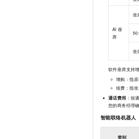
坐
AI
座
5
席
坐
软件座席支持
增购：指原
续费：指坐
通话费用
：按
您的商务经理
智能联络机器人
类别