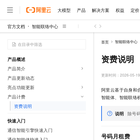
大模型
产品
解决方案
权益
定价
官方文档
智能联络中心
大模型
产品
解决方案
权益
定价
云市场
伙伴
服务
了解阿里云
精选产品
精选解决方案
普惠上云
产品定价
精选商城
成为销售伙伴
售前咨询
为什么选择阿里云
千问AI平台
智能联络中心
首页
了解云产品的定价详情
大模型服务平台百炼
千问办公，解锁你的工作
普惠上云 官方力荐
分销伙伴
在线服务
网站建设
什么是云计算
大
大模型服务与应用平台
企业级Agent产品，直接
云服务器38元/年起，超
资费说明
产品概述
咨询伙伴
多端小程序
技术领先
云上成本管理
售后服务
千问大模型
Agency Agents：拥
官方推荐返现计划
大模型
产品简介
大模型
精选产品
精选解决方案
Salesforce 国际版订阅
稳定可靠
管理和优化成本
多元化、高性能、安全可靠
推荐新用户得奖励，单订单
更新时间：
2026-05-19
销售伙伴合作计划
产品更新动态
自助服务
友盟天域
安全合规
人工智能与机器学习
AI
文本生成
无影云电脑
HappyHorse 打造一
云工开物
亮点功能更新
阿里云基于自身和
无影生态合作计划
在线服务
观测云
分析师报告
随时随地安全接入的云上超
高校专属算力普惠，学生认
计算
互联网应用开发
产品计费
Qwen3.8-Max
智能体、智能联络
HOT
Salesforce On Alibaba C
工单服务
智能体时代全能旗舰模型
Tuya 物联网平台阿里云
研究报告与白皮书
资费说明
云解析DNS
快速拥有专属 OpenClaw
Consulting Partner 合
大数据
容器
免费试用
短信专区
说明
除号
蓝凌 OA
Qwen3.7-Plus
AI 大模型销售与服务生
快速入门
现代化应用
存储
天池大赛
能看、能想、能动手的多模
云原生大数据计算服务 Max
解决方案免费试用 新老
电子合同
通信智能引擎快速入门
面向分析的企业级SaaS模
最高领取价值200元试用
安全
网络与CDN
号码月租费
AI 算法大赛
Qwen3-VL-Plus
畅捷通
通信智能体快速入门