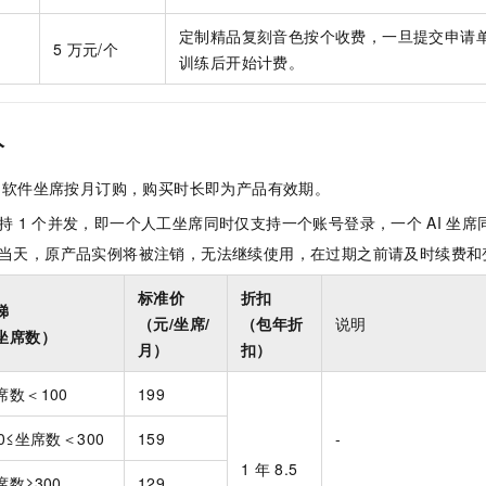
定制精品复刻音色按个收费，一旦提交申请
5
万元/个
训练后开始计费。
人
：软件坐席按月订购，购买时长即为产品有效期。
持
1
个并发，即一个人工坐席同时仅支持一个账号登录，一个
AI
坐席
当天，原产品实例将被注销，无法继续使用，在过期之前请及时续费和
标准价
折扣
梯
（元/坐席/
（包年折
说明
坐席数）
月）
扣）
席数＜100
199
00≤坐席数＜300
159
-
1
年
8.5
席数≥300
129