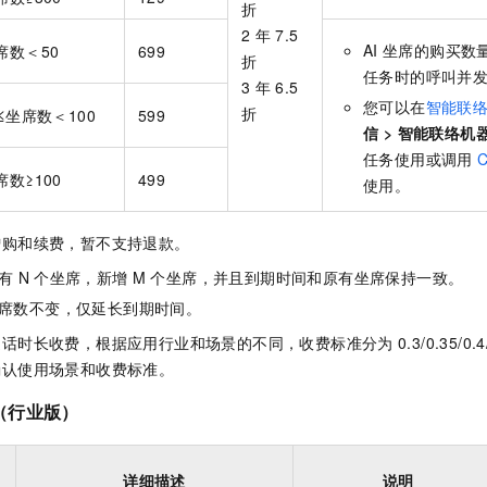
折
2
年
7.5
AI
坐席的购买数
席数＜50
699
折
任务时的呼叫并
3
年
6.5
您可以在
智能联
折
0≤坐席数＜100
599
信
>
智能联络机
任务使用或调用
C
席数≥100
499
使用。
增购和续费，暂不支持退款。
有
N
个坐席，新增
M
个坐席，并且到期时间和原有坐席保持一致。
席数不变，仅延长到期时间。
通话时长收费，根据应用行业和场景的不同，收费标准分为
0.3/0.35/0.4
确认使用场景和收费标准。
（行业版）
详细描述
说明