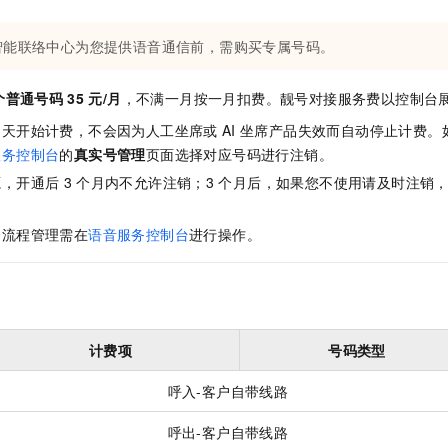
服务生态伙伴
视觉 Coding、空间感知、多模态思考等全面升级
1M上下文，专为长程任务能力而生
云工开物
企业应用
Night Plan 支持 Qwen 3.8-Max
AI 办公
NEW
Red Hat
30+ 款产品免费体验
夜间 5 折，Qwen/Meoo/TokenPlan 客户专享
AI智能应用
科研合作
智能联络中心为您提供语音通信前，需购买专属号码。
ERP
堂（旗舰版）
SUSE
智能客服
AI 应用构建
大模型原生
CRM
个普通号码
35
元/月
，不满一月按一月扣费。靓号对接服务费以控制台
2个月
自动承接线索
建站小程序
Qoder
大模型服务平台百炼-应用模版
OA 办公系统
当天开始计费，不会因为人工坐席或
AI
坐席产品失效而自动停止计费。
HOT
NEW
面向真实软件
个人版上线、团队版降价；千问3.8-Max首发发尝鲜
丰富多元化的应用模版和解决方案
服务控制台
的
真实号管理
页面选择对应号码进行注销。
力提升
财税管理
模板建站
源，开通后
3
个月内不允许注销；3
个月后，如果您不使用请及时注销
万有无界
大模型服务平台百炼-智能体
400电话
定制建站
的模型效果
灵活可视化地构建企业级 Agent
全流程管理需在
语音服务控制台
进行操作。
方案
广告营销
模板小程序
秒悟
人工智能平台 PAI
定制小程序
云端极速 AI 
新一代 AI 视频生成模型，深度适配广告营销等场景
AI Native 的算法工程平台，一站式完成建模、训练、推理服务部署
APP 开发
建站系统
计费项
号码类型
呼入-客户自带线路
AI 应用
10分钟微调：让0.6B模型媲美235B模型
多模态数据信
依托云原生高可用架构,实现Dify私有化部署
用1%尺寸在特定领域达到大模型90%以上效果
呼出-客户自带线路