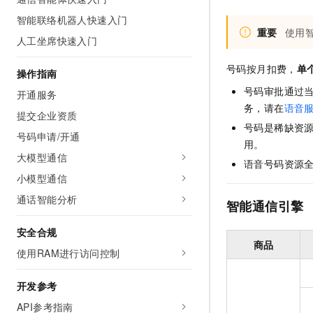
AI 产品 免费试用
网络
安全
云开发大赛
智能联络机器人快速入门
Tableau 订阅
1亿+ 大模型 tokens 和 
重要
使用
人工坐席快速入门
可观测
入门学习赛
中间件
AI空中课堂在线直播课
140+云产品 免费试用
大模型服务
上云与迁云
号码按月扣费，
单
产品新客免费试用，最长1
数据库
操作指南
生态解决方案
千问AI平台-Token Plan
号码审批通过
开通服务
企业出海
大模型ACA认证体验
大数据计算
务，请在
语音
助力企业全员 AI 认知与能
提交企业资质
行业生态解决方案
政企业务
号码是稀缺资
媒体服务
千问AI平台-模型体验
号码申请/开通
开发者生态解决方案
用。
在线体验全尺寸、多种模态
大模型通信
企业服务与云通信
语音号码资源
AI 开发和 AI 应用解决
Happy 系列大模型
小模型通信
域名与网站
通话智能分析
智能通信引擎
终端用户计算
安全合规
Serverless
商品
大模型解决方案
使用RAM进行访问控制
开发工具
快速部署 Dify，高效搭建 
开发参考
迁移与运维管理
API参考指南