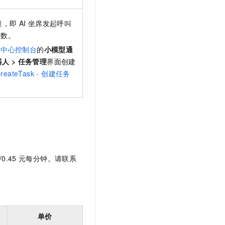
量，即
AI
坐席发起呼叫
发数。
络中心控制台
的
小模型通
器人
>
任务管理
界面创建
reateTask - 创建任务
/0.45
元每分钟。请联系
单价