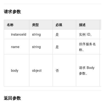
请求参数
名称
类型
必填
描述
instanceId
string
是
实例 ID。
a
排序服务名
name
string
是
s
称。
{
"
请求 Body
body
object
否
"
参数。
"
"
返回参数