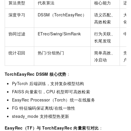
算法类型
代表算法
核心能力
适
深度学习
DSSM（TorchEasyRec）
语义匹配、
大
高效检索
化
协同过滤
ETrec/Swing/SimRank
行为关联、
中
长尾发现
统计召回
热门/分组热门
简单高效、
兜底
冷启动
户
TorchEasyRec DSSM 核心优势
：
PyTorch 后端训练，支持复杂模型结构
FAISS 向量索引，CPU 机型即可高效检索
EasyRec Processor（Torch）统一在线服务
FG 特征编码保证离线/在线一致性
steady_mode 支持模型热更新
EasyRec（TF）与 TorchEasyRec 向量索引对比
：