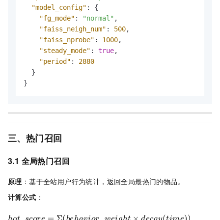
"model_config"
:
{
"fg_mode"
:
"normal"
,
"faiss_neigh_num"
:
500
,
"faiss_nprobe"
:
1000
,
"steady_mode"
:
true
,
"period"
:
2880
}
}
三、热门召回
3.1 全局热门召回
原理
：基于全站用户行为统计，返回全局最热门的物品。
计算公式
：
_
=
Σ
(
_
×
(
))
h
o
t
score
b
e
ha
v
i
or
w
e
i
g
h
t
d
ec
a
y
t
im
e