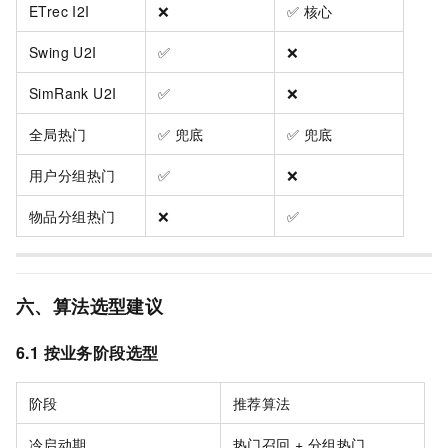
ETrec I2I
❌
✅ 核心
Swing U2I
✅
❌
SimRank U2I
✅
❌
全局热门
✅ 兜底
✅ 兜底
用户分组热门
✅
❌
物品分组热门
❌
✅
六、算法选型建议
6.1 按业务阶段选型
阶段
推荐算法
冷启动期
热门召回 + 分组热门