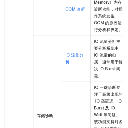
Memory）内存
OOM
诊断
诊断功能，对操
作系统发生
OOM
的原因进
行分析和界定。
IO
流量分析主
要分析系统中
IO
流量分
IO
流量的归
析
属，通常用于解
决
IO Burst
问
题。
IO
一键诊断专
注于高频出现的
IO
高延迟、IO
Burst
及
IO
Wait
等问题。
存储诊断
该功能支持对各