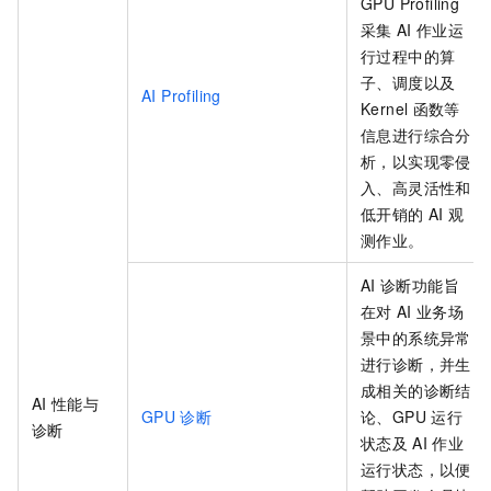
GPU Profiling
采集
AI
作业运
行过程中的算
子、调度以及
AI Profiling
Kernel
函数等
信息进行综合分
析，以实现零侵
入、高灵活性和
低开销的
AI
观
测作业。
AI
诊断功能旨
在对
AI
业务场
景中的系统异常
进行诊断，并生
成相关的诊断结
AI
性能与
GPU
诊断
论、GPU
运行
诊断
状态及
AI
作业
运行状态，以便