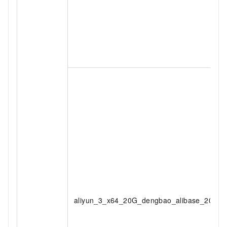
aliyun_3_x64_20G_dengbao_alibase_20260