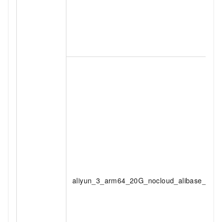
aliyun_3_arm64_20G_nocloud_alibase_202