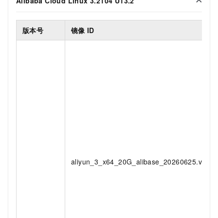
Alibaba Cloud Linux 3.2104 U13.2
版本号
镜像
ID
aliyun_3_x64_20G_alibase_20260625.vhd