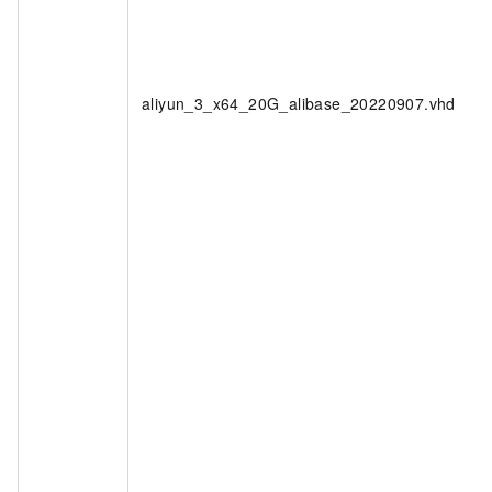
aliyun_3_x64_20G_alibase_20220907.vhd