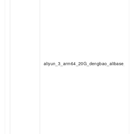
aliyun_3_arm64_20G_dengbao_alibase_202