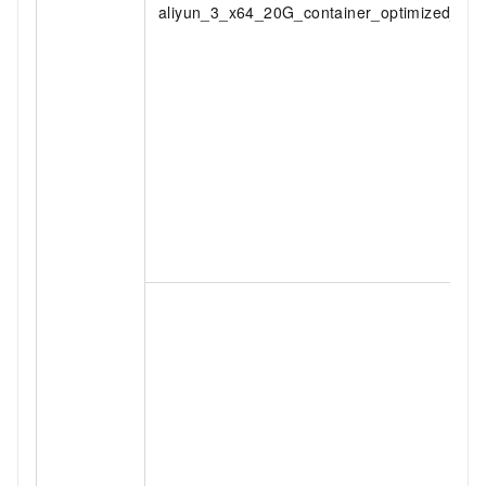
aliyun_3_x64_20G_container_optimized_ali