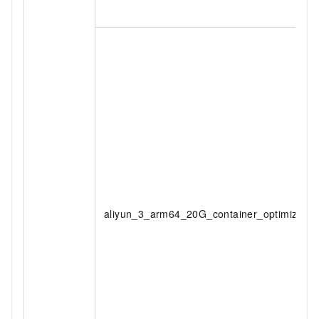
aliyun_3_arm64_20G_container_optimized_