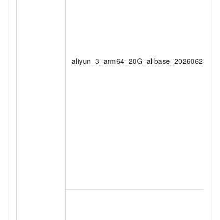
aliyun_3_arm64_20G_alibase_20260625.vh