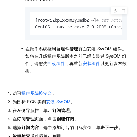
[root@iZbp1xxxm2y3mdbZ ~]
# cat /etc/cento
CentOS Linux release 7.9.2009 (Core)
在操作系统控制台
组件管理
页面安装
SysOM
组件。
如您在升级操作系统版本之前已经安装过
SysOM
组
件，请您先
卸载组件
，再重新
安装组件
以更新发布数
据。
访问
操作系统控制台
。
为目标
ECS
实例
安装
SysOM
。
在左侧导航栏，单击
订阅管理
。
在
订阅管理
页面，单击
创建订阅
。
选择
订阅内容
，选中添加订阅的目标实例，单击
下一步
。
依赖检查
通过后单击
创建
。