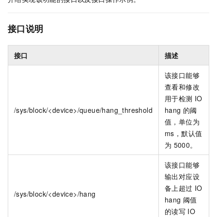
接口说明
接口
描述
该接口能够
查看和修改
用于检测
IO
/sys/block/<device>/queue/hang_threshold
hang
的阈
值，单位为
ms，默认值
为
5000。
该接口能够
输出对应设
备上超过
IO
/sys/block/<device>/hang
hang
阈值
的读写
IO