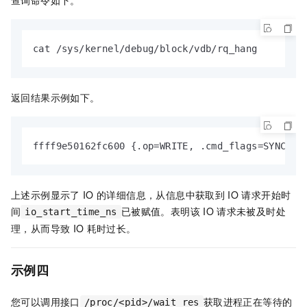
cat /sys/kernel/debug/block/vdb/rq_hang
返回结果示例如下。
ffff9e50162fc600 {.op=WRITE, .cmd_flags=SYNC, .
上述示例显示了
IO
的详细信息，从信息中获取到
IO
请求开始时
间
已被赋值。表明该
IO
请求未被及时处
io_start_time_ns
理，从而导致
IO
耗时过长。
示例四
您可以调用接口
获取进程正在等待的
/proc/<pid>/wait_res