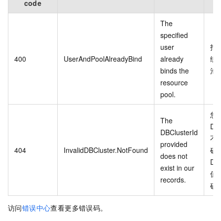
code
The
specified
user
指
400
UserAndPoolAlreadyBind
already
绑
binds the
池
resource
pool.
您
The
DBC
DBClusterId
不
provided
404
InvalidDBCluster.NotFound
确
does not
DBC
exist in our
值
records.
确
访问
错误中心
查看更多错误码。