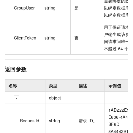
需要绑定的数
GroupUser
string
是
以绑定数据库
以绑定数据库
用于保证请求
户端生成该参
ClientToken
string
否
同请求间唯一
不超过 64 个 A
返回参数
名称
类型
描述
示例值
object
1AD222E9-
E606-4A42-
RequestId
string
请求 ID。
BF6D-
8A4442913