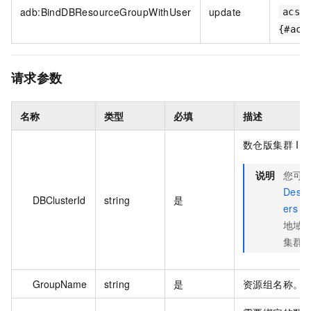
adb:BindDBResourceGroupWithUser
update
acs:
{#acc
请求参数
名称
类型
必填
描述
数仓版集群 ID
说明
您可
Descr
DBClusterId
string
是
ers
接
地域
集群的
GroupName
string
是
资源组名称。