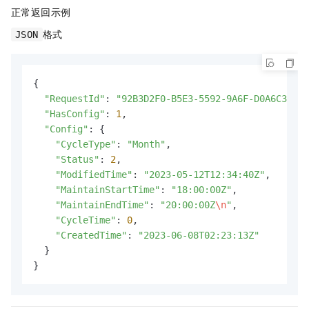
正常返回示例
格式
JSON
{

"RequestId"
: 
"92B3D2F0-B5E3-5592-9A6F-D0A6C34ACB
"HasConfig"
: 
1
,

"Config"
: {

"CycleType"
: 
"Month"
,

"Status"
: 
2
,

"ModifiedTime"
: 
"2023-05-12T12:34:40Z"
,

"MaintainStartTime"
: 
"18:00:00Z"
,

"MaintainEndTime"
: 
"20:00:00Z
\n
"
,

"CycleTime"
: 
0
,

"CreatedTime"
: 
"2023-06-08T02:23:13Z"
  }

}