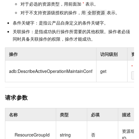
对于必选的资源类型，用前面加
*
表示。
对于不支持资源级授权的操作，用
表示。
全部资源
条件关键字：是指云产品自身定义的条件关键字。
关联操作：是指成功执行操作所需要的其他权限。操作者必须
同时具备关联操作的权限，操作才能成功。
操作
访问级别
资
*
全
adb:DescribeActiveOperationMaintainConf
get
*
请求参数
名称
类型
必填
描述
资源组
ResourceGroupId
string
否
ID。