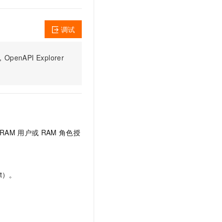
文戏情感细腻自然，动作戏激烈拳拳到肉，实现更强表演能力
支持中英文自由切换，具备更强的噪声鲁棒性
云聚AI 严选权益
SSL 证书
，一键激活高效办公新体验
精选AI产品，从模型到应用全链提效
堡垒机
调试
AI 用量加速计划
应用
防火墙
、识别商机，让客服更高效、服务更出色。
新老同享，达量后返
PI Explorer
千问办公
主机安全
NEW
的智能体编程平台
一站式AI生产力平台
AI 应用及服务市场
伶鹊
企业级人与Agent协作平台，接入和调度多个数字员工
智能客服平台，对话机器人、对话分析、智能外呼
AI 应用
大模型服务平台百炼 - 全妙
大模型
RAM
用户或
RAM
角色授
应用创作平台
多模态内容创作工具，已接入 DeepSeek
自然语言处理
数据标注
t）。
机器学习
息提取
与 AI 智能体进行实时音视频通话
从文本、图片、视频中提取结构化的属性信息
构建支持视频理解的 AI 音视频实时通话应用