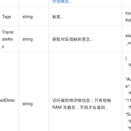
控项概览
。
in
Tags
string
标签。
8vb
Transl
el
ateKe
string
获取对应指标的英文。
_u
y
{

  "AuthAction": "xxx",

"A
e"
  "AuthPrincipalOwnerId": 
edDetai
访问被拒绝详细信息；只有校验
"1
string
RAM 失败后，字段才会返回。
  "AuthPrincipalType": 
"Su
  "AuthResource": "xxx",

  "NoPermissionType": 