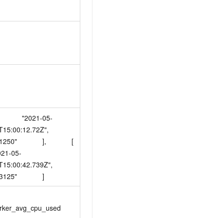
             "2021-05-
:00:12.72Z",               
50"             ],             [               
021-05-
5:00:42.739Z",               
3125"             ]
rker_avg_cpu_used