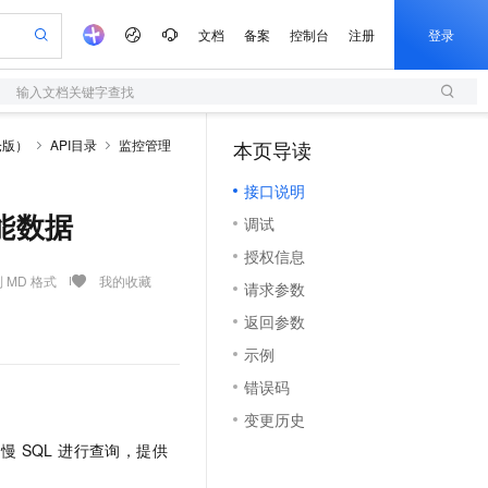
文档
备案
控制台
注册
登录
输入文档关键字查找
验
作计划
器
AI 活动
专业服务
服务伙伴合作计划
开发者社区
加入我们
服务平台百炼
阿里云 OPC 创新助力计划
仓版）
API目录
监控管理
本页导读
（1）
一站式生成采购清单，支持单品或批量购买
S
可编辑精美 PPT 文稿
S产品伙伴计划（繁花）
峰会
造的大模型服务与应用开发平台
轻量应用服务器
Agency Agents：拥有专属领域专家
AI 生产力先锋
Al MaaS 服务伙伴赋能合作
域名
博文
Careers
至高可申请百万元
接口说明
性可伸缩的云计算服务
 轻松生成专业的 PPT
开启高性价比 AI 编程新体验
先锋实践拓展 AI 生产力的边界
快速构建应用程序和网站，即刻迈出上云第一步
多领域专家智能体,一键组建 AI 虚拟交付团队
Token 补贴，五大权
计划
海大会
伙伴信用分合作计划
商标
问答
社会招聘
群性能数据
调试
益加速 OPC 成功
S
帕鲁游戏服务器
数字证书管理服务（原SSL证书）
HappyHorse 打造一站式影视创作平台
飞天发布时刻
HOT
划
备案
电子书
校园招聘
授权信息
联机服务器，轻松开启游戏
视频创作，一键激活电商全链路生产力
全托管，含MySQL、PostgreSQL、SQL Server、MariaDB多引擎
实现全站 HTTPS，呈现可信的 Web 访问
所见，即是所愿
可视化编排打通从文字构思到成片全链路闭环
更多支持
 MD 格式
我的收藏
划
公司注册
镜像站
请求参数
视频生成
语音识别与合成
 智能体与工作流应用
短信服务
漫剧工坊：一站式动画创作平台
AI 实训营
合作伙伴培训与认证
返回参数
划
上云迁移
的智能体编程平台
站生成，高效打造优质广告素材
通过阿里云百炼高效搭建AI应用,助力高效开发
快速生产连贯的高质量长漫剧
从基础到进阶，Agent 创客手把手教你
国内短信简单易用，安全可靠，秒级触达，全球覆盖200+国家和地区。
e-1.1-T2V
Qwen3-TTS-Flash
lScope
我要反馈
查询合作伙伴
示例
畅细腻的高质量视频
离线语音合成大模型，多语言方言自适应，低延迟高稳定
n Alibaba Cloud ISV 合作
代维服务
olarDB
建企业门户网站
大数据开发治理平台 DataWorks
10 分钟搭建微信、支付宝小程序
错误码
创新加速
ope
登录合作伙伴管理后台
我要建议
站，无忧落地极速上线
以可视化方式快速构建移动和 PC 门户网站
100%兼容MySQL、PostgreSQL，兼容Oracle，支持集中和分布式
高效部署网站，快速应用到小程序
Data Agent 驱动的一站式 Data+AI 开发治理平台
e-1.1-I2V
Cosyvoice-V3-Flash
变更历史
安全
畅自然，细节丰富
高表现力语音合成大模型，语音克隆听感自然
我要投诉
上云场景组合购
伴
 SQL 进行查询，提供
边界网络安全防护产品
漫剧创作，剧本、分镜、视频高效生成
覆盖90%+业务场景，专享组合折扣价
2V
VPN
Fun-ASR