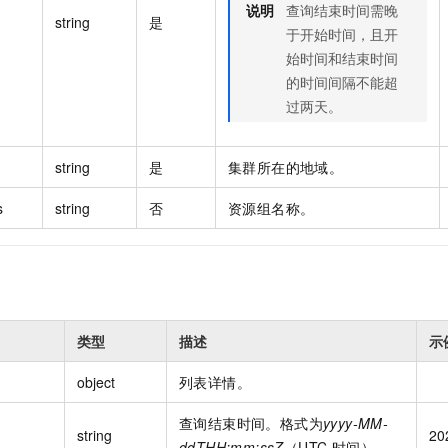
说明
查询结束时间需晚
string
是
于开始时间，且开
始时间和结束时间
的时间间隔不能超
过两天。
string
是
集群所在的地域。
s
string
否
资源组名称。
类型
描述
示
object
列表详情。
查询结束时间。格式为
yyyy-MM-
string
20
ddTHH:mm:ssZ
（UTC 时间）。