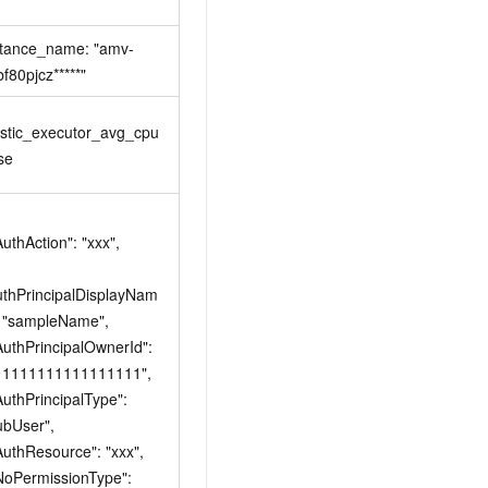
stance_name: "amv-
f80pjcz*****"
astic_executor_avg_cpu
se
uthPrincipalDisplayNam
: "sampleName",

11111111111111111",

bUser",
