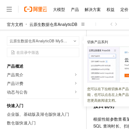
大模型
产品
解决方案
权益
定价
官方文档
云原生数据仓库AnalyticDB
大模型
产品
解决方案
权益
定价
云市场
伙伴
服务
了解阿里云
精选产品
精选解决方案
普惠上云
产品定价
精选商城
成为销售伙伴
售前咨询
为什么选择阿里云
千问AI平台
云原生数据仓库An
首页
云原生数据仓库AnalyticDB MySQL版
了解云产品的定价详情
切换产品系列
DescribeDBClus
大模型服务平台百炼
睿译宝，AI翻译排版一
普惠上云 官方力荐
分销伙伴
在线服务
网站建设
什么是云计算
大
大模型服务与应用平台
上传文档即自动完成翻译和
云服务器38元/年起，超
咨询伙伴
多端小程序
技术领先
Describ
云上成本管理
售后服务
千问大模型
GLM-5.2：长任务时代
官方推荐返现计划
大模型
大模型
精选产品
精选解决方案
Salesforce 国际版订阅
稳定可靠
产品概述
管理和优化成本
多元化、高性能、安全可靠
推荐新用户得奖励，单订单
销售伙伴合作计划
自助服务
产品简介
更新时间：
2026-01-08
友盟天域
安全合规
人工智能与机器学习
AI
文本生成
无影云电脑
Hermes Agent，打造
云工开物
无影生态合作计划
在线服务
产品计费
观测云
分析师报告
随时随地安全接入的云上超
自主进化，持久记忆，越用
高校专属算力普惠，学生认
计算
互联网应用开发
调用
DescribeDBC
您可以在下拉框切换本产品
Qwen3.8-Max
HOT
动态与公告
Salesforce On Alibaba C
工单服务
能，也可以点击左上角产品
智能体时代全能旗舰模型
Tuya 物联网平台阿里云
研究报告与白皮书
云解析DNS
快速拥有专属 OpenClaw
Consulting Partner 合
大数据
容器
您更高效阅读文档。
免费试用
短信专区
接口说明
快速入门
蓝凌 OA
Qwen3.7-Plus
AI 大模型销售与服务生
现代化应用
存储
天池大赛
能看、能想、能动手的多模
企业版、基础版及湖仓版快速入门
云原生大数据计算服务 Max
解决方案免费试用 新老
电子合同
根据性能参数查看某
面向分析的企业级SaaS模
最高领取价值200元试用
数仓版快速入门
安全
网络与CDN
AI 算法大赛
Qwen3-VL-Plus
SQL 查询时长、
畅捷通