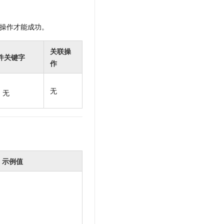
t.diy 一步搞定创意建站
构建大模型应用的安全防护体系
通过自然语言交互简化开发流程,全栈开发支持
通过阿里云安全产品对 AI 应用进行安全防护
操作才能成功。
关联操
件关键字
作
无
无
示例值