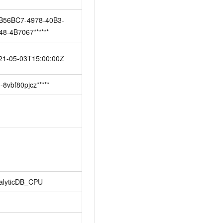
B56BC7-4978-40B3-
48-4B7067******
21-05-03T15:00:00Z
-8vbf80pjcz*****
alyticDB_CPU