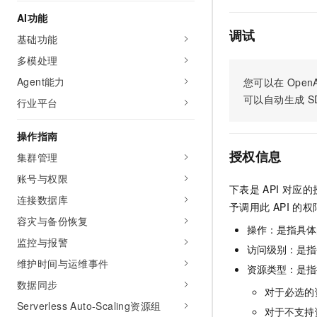
AI 产品 免费试用
网络
安全
云开发大赛
AI功能
Tableau 订阅
1亿+ 大模型 tokens 和 
调试
基础功能
可观测
入门学习赛
中间件
AI空中课堂在线直播课
140+云产品 免费试用
多模处理
大模型服务
上云与迁云
产品新客免费试用，最长1
数据库
Agent能力
您可以在
OpenA
生态解决方案
千问AI平台-Token Plan
企业出海
大模型ACA认证体验
可以自动生成
S
行业平台
大数据计算
助力企业全员 AI 认知与能
行业生态解决方案
政企业务
媒体服务
操作指南
千问AI平台-模型体验
开发者生态解决方案
在线体验全尺寸、多种模态
授权信息
集群管理
企业服务与云通信
AI 开发和 AI 应用解决
账号与权限
Happy 系列大模型
域名与网站
下表是
API
对应的
连接数据库
予调用此
API
的权
终端用户计算
容灾与备份恢复
操作：是指具体
监控与报警
Serverless
访问级别：是指每
大模型解决方案
维护时间与运维事件
资源类型：是指
开发工具
快速部署 Dify，高效搭建 
数据同步
对于必选的
迁移与运维管理
Serverless Auto-Scaling资源组
对于不支持