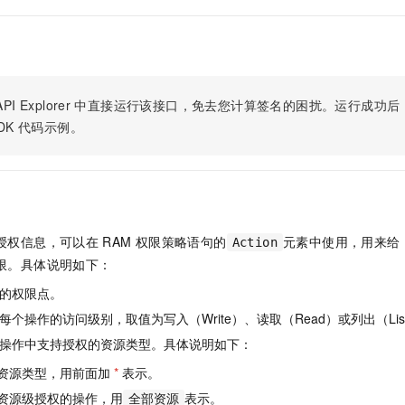
服务生态伙伴
视觉 Coding、空间感知、多模态思考等全面升级
1M上下文，专为长程任务能力而生
云工开物
企业应用
Night Plan 支持 Qwen 3.8-Max
AI 办公
NEW
Red Hat
30+ 款产品免费体验
夜间 5 折，Qwen/Meoo/TokenPlan 客户专享
AI智能应用
科研合作
ERP
堂（旗舰版）
SUSE
智能客服
AI 应用构建
大模型原生
CRM
2个月
自动承接线索
PI Explorer
中直接运行该接口，免去您计算签名的困扰。运行成功后，OpenA
建站小程序
Qoder
大模型服务平台百炼-应用模版
OA 办公系统
HOT
NEW
DK
代码示例。
面向真实软件
个人版上线、团队版降价；千问3.8-Max首发发尝鲜
丰富多元化的应用模版和解决方案
力提升
财税管理
模板建站
万有无界
大模型服务平台百炼-智能体
400电话
定制建站
的模型效果
灵活可视化地构建企业级 Agent
方案
广告营销
模板小程序
秒悟
人工智能平台 PAI
授权信息，可以在
RAM
权限策略语句的
元素中使用，用来给
Action
定制小程序
云端极速 AI 
新一代 AI 视频生成模型，深度适配广告营销等场景
AI Native 的算法工程平台，一站式完成建模、训练、推理服务部署
限。具体说明如下：
APP 开发
的权限点。
建站系统
个操作的访问级别，取值为写入（Write）、读取（Read）或列出（Lis
操作中支持授权的资源类型。具体说明如下：
AI 应用
10分钟微调：让0.6B模型媲美235B模型
多模态数据信
资源类型，用前面加
*
表示。
依托云原生高可用架构,实现Dify私有化部署
用1%尺寸在特定领域达到大模型90%以上效果
资源级授权的操作，用
表示。
全部资源