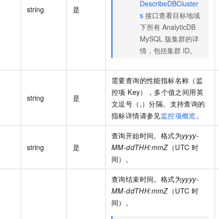
DescribeDBCluster
string
是
s
接口查看目标地域
下所有 AnalyticDB
MySQL 版集群的详
情，包括集群 ID。
需要查询的性能指标名称（监
控项 Key），多个值之间用英
string
是
文逗号（,）分隔。支持查询的
指标详情请参见
监控项概览
。
查询开始时间。格式为
yyyy-
string
是
MM-ddTHH:mmZ
（UTC 时
间）。
查询结束时间。格式为
yyyy-
MM-ddTHH:mmZ
（UTC 时
间）。