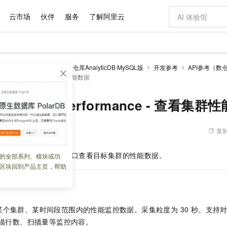
云市场
伙伴
服务
了解阿里云
AI 特惠
数据与 API
成为产品伙伴
企业增值服务
最佳实践
价格计算器
AI 场景体
基础软件
产品伙伴合
阿里云认证
市场活动
配置报价
大模型
alyticDB
云原生数据仓库AnalyticDB MySQL版
开发参考
API参考（数
自助选配和估算价格
terPerformance - 查看集群性能数据
步到位
域名与网站
智启 AI 普惠权益
产品生态集成认证中心
企业支持计划
云上春晚
Qwen Audio：打造专属 AI 语音助手
千问官方 MaaS 平台，为开发者和 Agent 而生，新用户赠送 1 亿 + tokens 额度
云服务器 EC
一句话生成原生
AI Coding
阿里云Maa
2026 阿里云
为企业打
数据集
Windows
大模型认证
模型
NEW
NEW
格式还原
值低价云产品抢先购
提供智能易用的域名与建站服务
至高享 1亿+免费 tokens，加速 Al 应用落地
Qwen-Audio-3.0-Realtime 端到端实时语音角色扮演
安全可靠、弹
输入一句话想法,
智能编程，一键
产品生态伙伴
专家技术服务
云上奥运之旅
弹性计算合作
阿里云中企出
手机三要素
宝塔 Linux
全部认证
eDBClusterPerformance - 查看集
价格优势
开源旗舰模型
对象存储 OSS
即刻拥有 DeepSeek-V4-Pro
阿里云 OPC 创新助力计划
云数据库 RD
一键部署幻兽
AI 电商营销
产品生态伙伴工作台
企业增值服务台
云栖战略参考
云存储合作计
云栖大会
身份实名认证
CentOS
训练营
推动算力普惠，释放技术红利
的大模型服务
最高返9万
真正可用的 1M 上下文,一次完成代码全链路开发
轻松解锁专属 DeepSeek-V4-Pro
至高百万元 Token 补贴，加速一人公司成长
稳定、安全、高性价比、高性能的云存储服务
一键购买专属
从图文生成到
复制
 03:00:17
云上的中国
数据库合作计
活动全景
短信
Docker
图片和
自进化智能体
人工智能平台 PAI
5 分钟轻松部署专属 QwenPaw
Token Plan 模型订阅计划
Qoder
高效搭建 AI
AI 广告创作
企业成长
大模型
NEW
HOT
信息公告
看见新力量
云网络合作计
OCR 文字识别
JAVA
级电脑
越聪明
证享300元代金券
一站式AI开发、训练和推理服务
Qwen3.8-Max 首发尝鲜，限时加量 10 倍，夜间低至2折
从聊天伙伴进化为能主动干活的本地数字员工
面向真实软件
图文、视频一
lusterPerformance
接口查看目标集群的性能数据。
的全部系列、模块或功
Kimi-K3
HappyHors
NEW
魔搭 Mode
loud
服务实践
官网公告
区块回到产品主页，帮助
Kimi 最新旗舰模型，长程编程与推理利器
让文字生成流
金融模力时刻
Salesforce O
版
发票查验
全能环境
Qoder CN
Claude Code + GStack 打造工程团队
千问办公，限时限量积分加倍
云原生数据库 P
低代码高效构
AI 建站
NEW
作计划
计划
创新中心
魔搭 ModelSc
健康状态
让AI从“聊天伙伴”进化为能干活的“数字员工”
覆盖公网/内网、递归/权威、移动APP等全场景解析服务
安装技能 GStack，拥有专属 AI 工程团队
你的AI工作搭子，覆盖日常办公高频场景
基于千问大模型等，支持代码智能生成、研发智能问答
0 代码专业建
客户案例
天气预报查询
操作系统
Deepseek-v4-pro
HappyHors
态合作计划
态智能体模型
旗舰 MoE 大模型，百万上下文与顶尖推理能力
图生视频，流
Compute
同享
容器服务 Kubernetes 版 ACK
万小智 AI 建站低至 15元/月
云防火墙
AI 短剧/漫剧
快递物流查询
WordPress
成为服务伙
个集群、某时间段范围内的性能监控数据。采集粒度为 30 秒。支持对慢
高校合作
式云数据仓库
点，立即开启云上创新
提供一站式管理容器应用的 K8s 服务
送.CN域名，送备案服务码
云原生的云上
AI助力短剧
GLM-5.2
Wan2.7-T
扫描行数、扫描量等监控内容。
Ubuntu