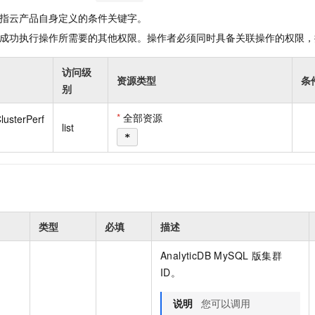
一个 AI 助手
即刻拥有 DeepSeek-R1 满血版
超强辅助，Bol
指云产品自身定义的条件关键字。
在企业官网、通讯软件中为客户提供 AI 客服
多种方案随心选，轻松解锁专属 DeepSeek
成功执行操作所需要的其他权限。操作者必须同时具备关联操作的权限，
访问级
资源类型
条
别
*
全部资源
lusterPerf
list
*
类型
必填
描述
AnalyticDB MySQL 版集群
ID。
说明
您可以调用