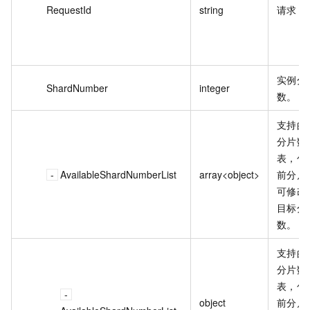
RequestId
string
请求 I
实例分
ShardNumber
integer
数。
支持的
分片数
表，包
AvailableShardNumberList
array<object>
前分片
可修改
目标分
数。
支持的
分片数
表，包
object
前分片