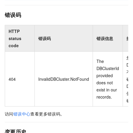
错误码
HTTP
status
错误码
错误信息
描
code
您
The
DBC
DBClusterId
不
provided
404
InvalidDBCluster.NotFound
确
does not
DBC
exist in our
值
records.
确
访问
错误中心
查看更多错误码。
变更历史