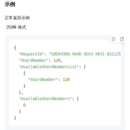
示例
正常返回示例
格式
JSON
{

"RequestId"
: 
"CBE843D8-964D-5EA3-9D31-822125611B
"ShardNumber"
: 
128
,

"AvailableShardNumberList"
: [

    {

"ShardNumber"
: 
128
    }

  ],

"AvailableShardNumbers"
: [

0
  ]

}