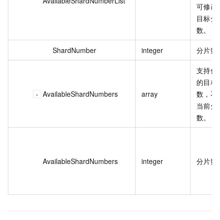
AvailableShardNumberList
可修改
目标分
数。
ShardNumber
integer
分片数
支持修
的目标
AvailableShardNumbers
array
数，不
当前分
数。
AvailableShardNumbers
integer
分片数