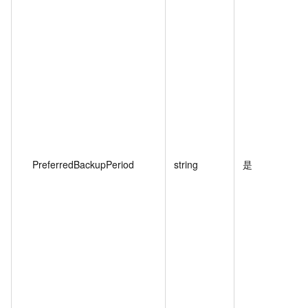
PreferredBackupPeriod
string
是