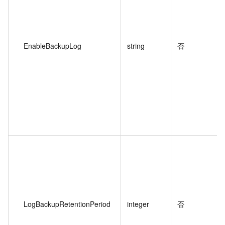
EnableBackupLog
string
否
LogBackupRetentionPeriod
integer
否