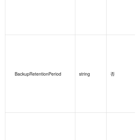
BackupRetentionPeriod
string
否