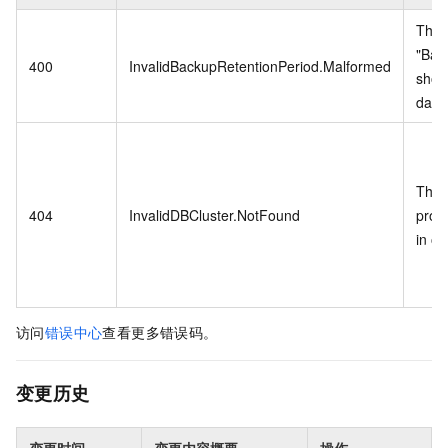
The 
"Bac
400
InvalidBackupRetentionPeriod.Malformed
shoul
days
The 
404
InvalidDBCluster.NotFound
provi
in ou
访问
错误中心
查看更多错误码。
变更历史
变更时间
变更内容概要
操作