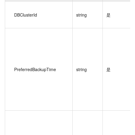
DBClusterId
string
是
PreferredBackupTime
string
是