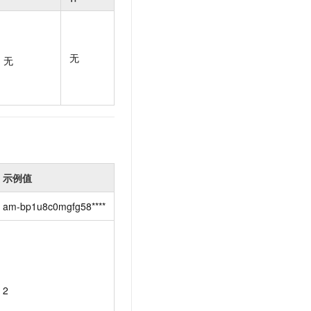
t.diy 一步搞定创意建站
构建大模型应用的安全防护体系
通过自然语言交互简化开发流程,全栈开发支持
通过阿里云安全产品对 AI 应用进行安全防护
无
无
示例值
am-bp1u8c0mgfg58****
2