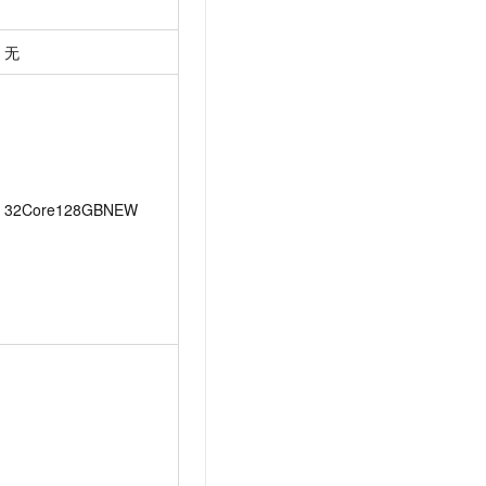
无
32Core128GBNEW