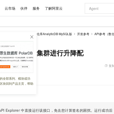
云市场
伙伴
服务
了解阿里云
AI 特惠
数据与 API
成为产品伙伴
企业增值服务
最佳实践
价格计算器
AI 场景体
基础软件
产品伙伴合
阿里云认证
市场活动
配置报价
大模型
alyticDB
云原生数据仓库AnalyticDB MySQL版
开发参考
API参考（数
自助选配和估算价格
er - 对集群进行升降配
新方式
域名与网站
睿译宝，AI翻译排版一步到位
智启 AI 普惠权益
产品生态集成认证中心
企业支持计划
云上春晚
千问官方 MaaS 平台，为开发者和 Agent 而生，新用户赠送 1 亿 + tokens 额度
云服务器 EC
Qwen Aud
AI Coding
阿里云Maa
2026 阿里云
为企业打
数据集
Windows
大模型认证
模型
NEW
NEW
交付可用成果
值低价云产品抢先购
提供智能易用的域名与建站服务
上传文档即自动完成翻译和格式还原
至高享 1亿+免费 tokens，加速 Al 应用落地
安全可靠、弹
智能编程，一键
产品生态伙伴
专家技术服务
云上奥运之旅
弹性计算合作
阿里云中企出
手机三要素
宝塔 Linux
全部认证
BCluster - 对集群进行升降配
价格优势
有专属领域专家
对象存储 OSS
GLM-5.2：长任务时代开源旗舰模型
阿里云 OPC 创新助力计划
云数据库 RD
即刻拥有 DeepS
AI 电商营销
产品生态伙伴工作台
企业增值服务台
云栖战略参考
云存储合作计
云栖大会
身份实名认证
CentOS
训练营
推动算力普惠，释放技术红利
的大模型服务
最高返9万
多领域专家智能体,一键组建 AI 虚拟交付团队
至高百万元 Token 补贴，加速一人公司成长
稳定、安全、高性价比、高性能的云存储服务
真正可用的 1M 上下文,一次完成代码全链路开发
轻松解锁专属 Dee
从图文生成到
复制
 02:34:00
云上的中国
数据库合作计
活动全景
短信
Docker
图片和
站式影视创作平台
人工智能平台 PAI
Hermes Agent，打造自进化智能体
Token Plan 模型订阅计划
Qoder
5 分钟轻松部署
AI 广告创作
企业成长
大模型
NEW
信息公告
看见新力量
云网络合作计
OCR 文字识别
JAVA
级电脑
证享300元代金券
可视化编排打通从文字构思到成片全链路闭环
一站式AI开发、训练和推理服务
自主进化，持久记忆，越用越聪明
Qwen3.8-Max 首发尝鲜，限时加量 10 倍，夜间低至2折
面向真实软件
图文、视频一
升降配。
的全部系列、模块或功
Kimi-K3
HappyHors
NEW
魔搭 Mode
loud
服务实践
官网公告
区块回到产品主页，帮助
Kimi 最新旗舰模型，长程编程与推理利器
让文字生成流
金融模力时刻
Salesforce O
版
发票查验
全能环境
Qoder CN
Claude Code + GStack 打造工程团队
千问办公，限时限量积分加倍
云原生数据库 P
低代码高效构
AI 建站
NEW
作计划
计划
创新中心
魔搭 ModelSc
健康状态
让AI从“聊天伙伴”进化为能干活的“数字员工”
覆盖公网/内网、递归/权威、移动APP等全场景解析服务
安装技能 GStack，拥有专属 AI 工程团队
你的AI工作搭子，覆盖日常办公高频场景
基于千问大模型等，支持代码智能生成、研发智能问答
0 代码专业建
客户案例
天气预报查询
操作系统
Deepseek-v4-pro
HappyHors
态合作计划
态智能体模型
旗舰 MoE 大模型，百万上下文与顶尖推理能力
图生视频，流
Compute
同享
容器服务 Kubernetes 版 ACK
万小智 AI 建站低至 15元/月
云防火墙
AI 短剧/漫剧
快递物流查询
WordPress
成为服务伙
高校合作
式云数据仓库
点，立即开启云上创新
提供一站式管理容器应用的 K8s 服务
送.CN域名，送备案服务码
云原生的云上
AI助力短剧
PI Explorer
中直接运行该接口，免去您计算签名的困扰。运行成功后，OpenA
GLM-5.2
Wan2.7-T
Ubuntu