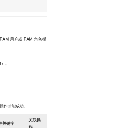
文戏情感细腻自然，动作戏激烈拳拳到肉，实现更强表演能力
支持中英文自由切换，具备更强的噪声鲁棒性
云聚AI 严选权益
SSL 证书
，一键激活高效办公新体验
精选AI产品，从模型到应用全链提效
堡垒机
AI 用量加速计划
应用
防火墙
、识别商机，让客服更高效、服务更出色。
新老同享，达量后返
千问办公
主机安全
NEW
RAM
用户或
RAM
角色授
的智能体编程平台
一站式AI生产力平台
AI 应用及服务市场
伶鹊
企业级人与Agent协作平台，接入和调度多个数字员工
智能客服平台，对话机器人、对话分析、智能外呼
t）。
AI 应用
大模型服务平台百炼 - 全妙
大模型
应用创作平台
多模态内容创作工具，已接入 DeepSeek
自然语言处理
数据标注
操作才能成功。
机器学习
息提取
与 AI 智能体进行实时音视频通话
关联操
从文本、图片、视频中提取结构化的属性信息
构建支持视频理解的 AI 音视频实时通话应用
件关键字
作