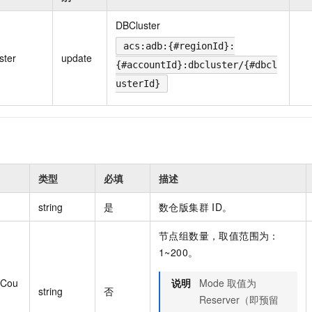
一个 AI 助手
即刻拥有 DeepSeek-R1 满血版
超强辅助，Bol
在企业官网、通讯软件中为客户提供 AI 客服
多种方案随心选，轻松解锁专属 DeepSeek
DBCluster
acs:adb:{#regionId}:
ster
update
{#accountId}:dbcluster/{#dbcl
usterId}
类型
必填
描述
string
是
数仓版集群 ID。
节点组数量，取值范围为：
1~200。
pCou
说明
Mode 取值为
string
否
Reserver（即预留