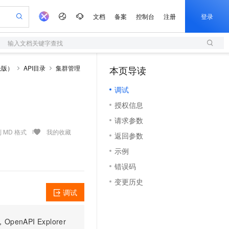
文档
备案
控制台
注册
登录
输入文档关键字查找
验
作计划
器
AI 活动
专业服务
服务伙伴合作计划
开发者社区
加入我们
服务平台百炼
阿里云 OPC 创新助力计划
仓版）
API目录
集群管理
本页导读
（1）
一站式生成采购清单，支持单品或批量购买
S
io：打造专属 AI 语音助手
S产品伙伴计划（繁花）
峰会
造的大模型服务与应用开发平台
轻量应用服务器
一句话生成原生可编辑精美 PPT 文稿
AI 生产力先锋
Al MaaS 服务伙伴赋能合作
域名
博文
Careers
至高可申请百万元
调试
性可伸缩的云计算服务
开启高性价比 AI 编程新体验
Qwen-Audio-3.0-Realtime 端到端实时语音角色扮演
输入一句话想法, 轻松生成专业的 PPT
先锋实践拓展 AI 生产力的边界
快速构建应用程序和网站，即刻迈出上云第一步
Token 补贴，五大权
计划
海大会
伙伴信用分合作计划
商标
问答
社会招聘
授权信息
益加速 OPC 成功
S
eek-V4-Pro
数字证书管理服务（原SSL证书）
一键部署幻兽帕鲁游戏服务器
飞天发布时刻
HOT
划
备案
电子书
校园招聘
请求参数
pSeek-V4-Pro
视频创作，一键激活电商全链路生产力
全托管，含MySQL、PostgreSQL、SQL Server、MariaDB多引擎
实现全站HTTPS，呈现可信的WEB访问
一键购买专属联机服务器，轻松开启游戏
所见，即是所愿
更多支持
 MD 格式
我的收藏
划
公司注册
镜像站
返回参数
视频生成
语音识别与合成
专属 QwenPaw
短信服务
漫剧工坊：一站式动画创作平台
AI 实训营
HOT
合作伙伴培训与认证
示例
划
上云迁移
的智能体编程平台
站生成，高效打造优质广告素材
从聊天伙伴进化为能主动干活的本地数字员工
快速生产连贯的高质量长漫剧
从基础到进阶，Agent 创客手把手教你
国内短信简单易用，安全可靠，秒级触达，全球覆盖200+国家和地区。
e-1.1-T2V
Qwen3-TTS-Flash
lScope
我要反馈
查询合作伙伴
错误码
畅细腻的高质量视频
离线语音合成大模型，多语言方言自适应，低延迟高稳定
n Alibaba Cloud ISV 合作
代维服务
olarDB
建企业门户网站
大数据开发治理平台 DataWorks
10 分钟搭建微信、支付宝小程序
变更历史
创新加速
ope
登录合作伙伴管理后台
我要建议
站，无忧落地极速上线
以可视化方式快速构建移动和 PC 门户网站
100%兼容MySQL、PostgreSQL，兼容Oracle，支持集中和分布式
高效部署网站，快速应用到小程序
Data Agent 驱动的一站式 Data+AI 开发治理平台
e-1.1-I2V
Cosyvoice-V3-Flash
调试
安全
畅自然，细节丰富
高表现力语音合成大模型，语音克隆听感自然
我要投诉
上云场景组合购
伴
边界网络安全防护产品
漫剧创作，剧本、分镜、视频高效生成
覆盖90%+业务场景，专享组合折扣价
PI Explorer
2V
VPN
Fun-ASR