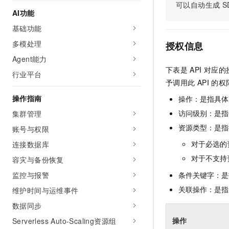
可以自动生成
S
AI 产品 免费试用
网络
安全
云开发大赛
AI功能
Tableau 订阅
1亿+ 大模型 tokens 和 
基础功能
可观测
入门学习赛
中间件
AI空中课堂在线直播课
140+云产品 免费试用
多模处理
大模型服务
授权信息
上云与迁云
产品新客免费试用，最长1
数据库
Agent能力
生态解决方案
千问AI平台-Token Plan
下表是
API
对应的
企业出海
大模型ACA认证体验
行业平台
大数据计算
予调用此
API
的权
助力企业全员 AI 认知与能
行业生态解决方案
政企业务
媒体服务
操作指南
千问AI平台-模型体验
操作：是指具体
开发者生态解决方案
在线体验全尺寸、多种模态
访问级别：是指每
集群管理
企业服务与云通信
AI 开发和 AI 应用解决
资源类型：是指
账号与权限
Happy 系列大模型
域名与网站
对于必选的
连接数据库
终端用户计算
对于不支持
容灾与备份恢复
监控与报警
条件关键字：是
Serverless
大模型解决方案
关联操作：是指
维护时间与运维事件
开发工具
快速部署 Dify，高效搭建 
数据同步
迁移与运维管理
操作
Serverless Auto-Scaling资源组