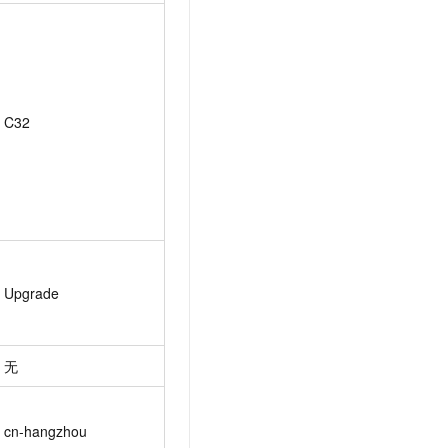
C32
Upgrade
无
cn-hangzhou