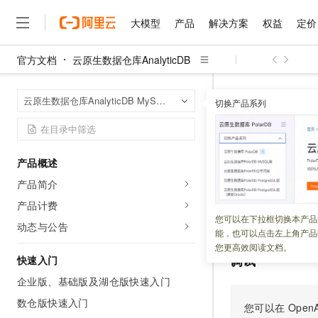
大模型
产品
解决方案
权益
定价
官方文档
云原生数据仓库AnalyticDB
大模型
产品
解决方案
权益
定价
云市场
伙伴
服务
了解阿里云
精选产品
精选解决方案
普惠上云
产品定价
精选商城
成为销售伙伴
售前咨询
为什么选择阿里云
千问AI平台
云原生数据仓库An
首页
云原生数据仓库AnalyticDB MySQL版
了解云产品的定价详情
切换产品系列
ModifyDBClust
大模型服务平台百炼
千问办公，解锁你的工作
普惠上云 官方力荐
分销伙伴
在线服务
网站建设
什么是云计算
大
大模型服务与应用平台
企业级Agent产品，直接
云服务器38元/年起，超
咨询伙伴
多端小程序
技术领先
ModifyD
云上成本管理
售后服务
千问大模型
Agency Agents：拥
官方推荐返现计划
大模型
大模型
精选产品
精选解决方案
Salesforce 国际版订阅
稳定可靠
产品概述
管理和优化成本
多元化、高性能、安全可靠
推荐新用户得奖励，单订单
销售伙伴合作计划
自助服务
产品简介
更新时间：
2026-01-08
友盟天域
安全合规
人工智能与机器学习
AI
文本生成
无影云电脑
HappyHorse 打造一
云工开物
无影生态合作计划
在线服务
产品计费
观测云
分析师报告
随时随地安全接入的云上超
高校专属算力普惠，学生认
计算
互联网应用开发
对数仓版集群进行
您可以在下拉框切换本产品
Qwen3.8-Max
HOT
动态与公告
Salesforce On Alibaba C
工单服务
能，也可以点击左上角产品
智能体时代全能旗舰模型
Tuya 物联网平台阿里云
研究报告与白皮书
云解析DNS
快速拥有专属 OpenClaw
Consulting Partner 合
大数据
容器
您更高效阅读文档。
免费试用
短信专区
调试
快速入门
蓝凌 OA
Qwen3.7-Plus
AI 大模型销售与服务生
现代化应用
存储
天池大赛
能看、能想、能动手的多模
企业版、基础版及湖仓版快速入门
云原生大数据计算服务 Max
解决方案免费试用 新老
电子合同
面向分析的企业级SaaS模
最高领取价值200元试用
数仓版快速入门
安全
网络与CDN
您可以在
OpenA
AI 算法大赛
Qwen3-VL-Plus
畅捷通