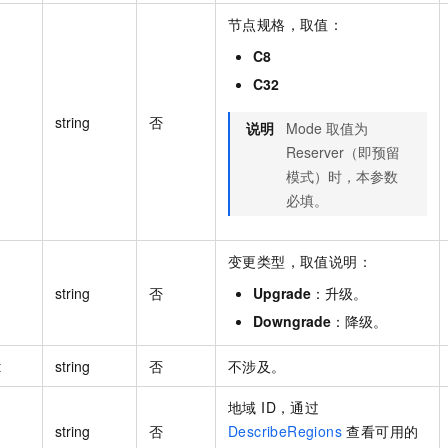
节点规格，取值：
C8
C32
string
否
说明
Mode 取值为
Reserver（即预留
模式）时，本参数
必填。
变更类型，取值说明：
string
否
Upgrade
：升级。
Downgrade
：降级。
t
string
否
不涉及。
地域 ID，通过
string
否
DescribeRegions
查看可用的