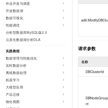
10 分钟在聊天系统中增加
作业开发与调度
专有云
开放数据湖
数据可视化
adb:ModifyDBClu
性能调优
分析型数据库MySQL版2.0
云原生数据湖分析DLA
请求参数
实践教程
数据管理与性能优化
名称
实时数据分析
DBClusterId
离线数据处理
机器学习
大模型应用
产品迁移
DBNodeGrou
物化视图
nt